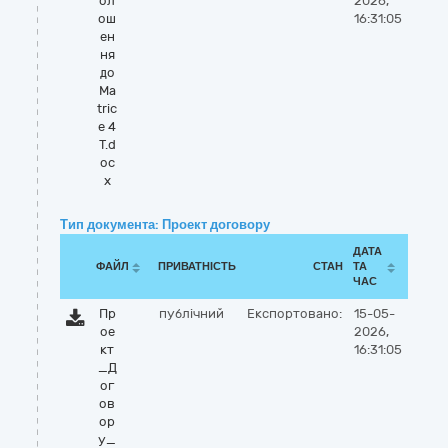
ол
2026,
ош
16:31:05
ен
ня
до
Ma
tric
e 4
T.d
oc
x
Тип документа: Проект договору
ДАТА
ФАЙЛ
ПРИВАТНІСТЬ
СТАН
ТА
ЧАС
Пр
публічний
Експортовано:
15-05-
ое
2026,
кт
16:31:05
_Д
ог
ов
ор
у_