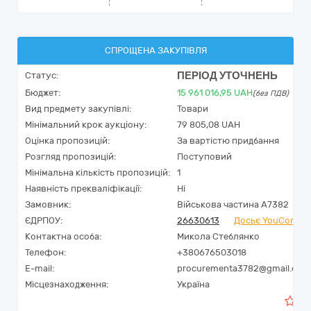
СПРОЩЕНА ЗАКУПІВЛЯ
ПЕРІОД УТОЧНЕНЬ
Статус:
Бюджет:
15 961 016,95
UAH
(без ПДВ)
Вид предмету закупівлі:
Товари
Мінімальний крок аукціону:
79 805,08 UAH
Оцінка пропозицій:
За вартістю придбання
Розгляд пропозицій:
Поступовий
Мінімальна кількість пропозицій:
1
Наявність прекваліфікації:
Ні
Замовник:
Військова частина А7382
ЄДРПОУ:
26630613
Досьє YouControl
Контактна особа:
Микола Стеблянко
Телефон:
+380676503018
E-mail:
procurementa3782@gmail.com
Місцезнаходження:
Україна
0