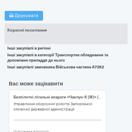
Друкувати
Корисні посилання
Інші закупівлі в регіоні
Інші закупівлі в категорії Транспортне обладнання та
допоміжне приладдя до нього
Інші закупівлі замовника Військова частина А7382
Вас може зацікавити
Безпілотні літальні апарати «Чаклун-К (М)» (або еквівалент) для потреб Сил оборони України
Управління оборонної роботи Запорізької
обласної державної адміністрації
Очікувана вартість