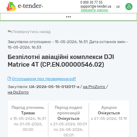
0 800 30 77 55
support@e-tender.ua
UK
Замовити дзвінок
Повернутись назад
Закупівлю оголошено - 15-05-2026, 16:31. Дата останніх змін -
15-05-2026, 16:33
Безпілотні авіаційні комплекси DJI
Matrice 4T (CP.EN.00000546.02)
Оголошення про проведення.pdf
Закупівля:
UA-2026-05-15-012017-a
/
на ProZorro
/
на DoZorro
Період уточнень
Період подачі
Аукціон
Триває
пропозицій
Очікується
з 15-05-2026, 16:31
Очікується
з
27-05-2026, 13:19
по 21-05-2026,
з 21-05-2026, 00:01
00:00
по 26-05-2026,
00:01