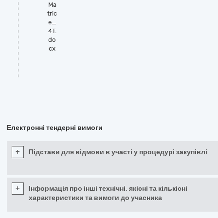
Ma
tric
e_
4T.
do
cx
Електронні тендерні вимоги
+
Підстави для відмови в участі у процедурі закупівлі
+
Інформація про інші технічні, якісні та кількісні
характеристики та вимоги до учасника