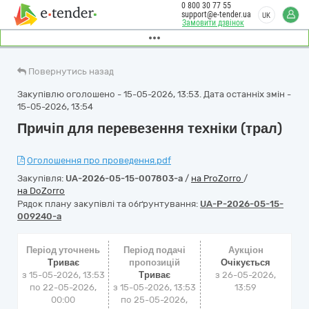
0 800 30 77 55
support@e-tender.ua
UK
Замовити дзвінок
Повернутись назад
Закупівлю оголошено - 15-05-2026, 13:53. Дата останніх змін -
15-05-2026, 13:54
Причіп для перевезення техніки (трал)
Оголошення про проведення.pdf
Закупівля:
UA-2026-05-15-007803-a
/
на ProZorro
/
на DoZorro
Рядок плану закупівлі та обґрунтування:
UA-P-2026-05-15-
009240-a
Період уточнень
Період подачі
Аукціон
Триває
пропозицій
Очікується
з 15-05-2026, 13:53
Триває
з
26-05-2026,
по 22-05-2026,
з 15-05-2026, 13:53
13:59
00:00
по 25-05-2026,