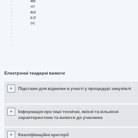
ме
нт
аці
я.d
oc
Електронні тендерні вимоги
+
Підстави для відмови в участі у процедурі закупівлі
+
Інформація про інші технічні, якісні та кількісні
характеристики та вимоги до учасника
+
Кваліфікаційні критерії