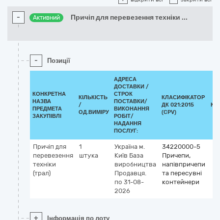
-
Причіп для перевезення техніки
...
Активний
-
Позиції
АДРЕСА
ДОСТАВКИ /
КОНКРЕТНА
СТРОК
КІЛЬКІСТЬ
КЛАСИФІКАТОР
НАЗВА
ПОСТАВКИ/
/
ДК 021:2015
КЛ
ПРЕДМЕТА
ВИКОНАННЯ
ОД.ВИМІРУ
(CPV)
ЗАКУПІВЛІ
РОБІТ/
НАДАННЯ
ПОСЛУГ:
Причіп для
1
Україна
м.
34220000-5
перевезення
штука
Київ
База
Причепи,
техніки
виробництва
напівпричепи
(трал)
Продавця.
та пересувні
по 31-08-
контейнери
2026
+
Інформація по лоту