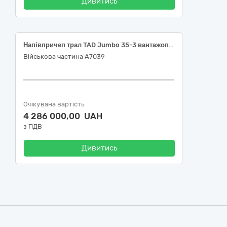
Дивитись
Напівпричеп трал TAD Jumbo 35-3 вантажопідйомністю 35 тн
Військова частина А7039
Очікувана вартість
4 286 000,00 UAH
з ПДВ
Дивитись