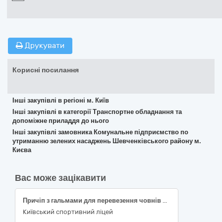
Друкувати
Корисні посилання
Інші закупівлі в регіоні м. Київ
Інші закупівлі в категорії Транспортне обладнання та
допоміжне приладдя до нього
Інші закупівлі замовника Комунальне підприємство по
утриманню зелених насаджень Шевченківського району м.
Києва
Вас може зацікавити
Причіп з гальмами для перевезення човнів для веслування академічного, згідно код ДК 021:2015:34220000-5 (Причепи, напівпричепи та пересувні контейнери)
Київський спортивний ліцей