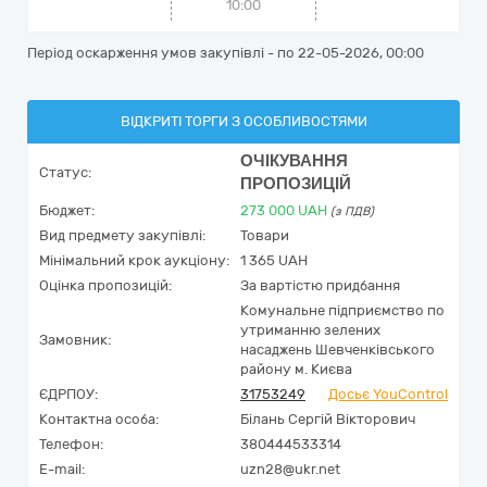
10:00
Період оскарження умов закупівлі - по
22-05-2026, 00:00
ВІДКРИТІ ТОРГИ З ОСОБЛИВОСТЯМИ
ОЧІКУВАННЯ
Статус:
ПРОПОЗИЦІЙ
Бюджет:
273 000
UAH
(з ПДВ)
Вид предмету закупівлі:
Товари
Мінімальний крок аукціону:
1 365 UAH
Оцінка пропозицій:
За вартістю придбання
Комунальне підприємство по
утриманню зелених
Замовник:
насаджень Шевченківського
району м. Києва
ЄДРПОУ:
31753249
Досьє YouControl
Контактна особа:
Білань Сергій Вікторович
Телефон:
380444533314
E-mail:
uzn28@ukr.net