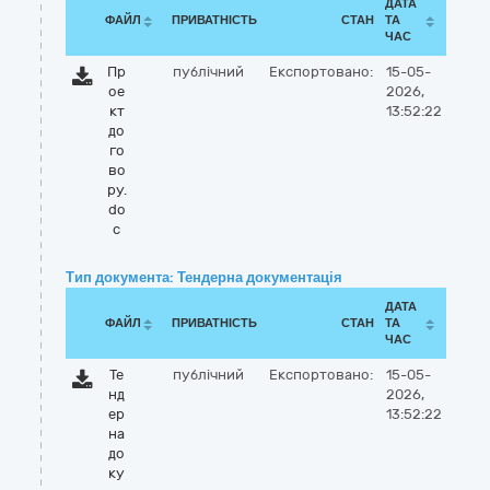
ДАТА
ФАЙЛ
ПРИВАТНІСТЬ
СТАН
ТА
ЧАС
Пр
публічний
Експортовано:
15-05-
ое
2026,
кт
13:52:22
до
го
во
ру.
do
c
Тип документа: Тендерна документація
ДАТА
ФАЙЛ
ПРИВАТНІСТЬ
СТАН
ТА
ЧАС
Те
публічний
Експортовано:
15-05-
нд
2026,
ер
13:52:22
на
до
ку