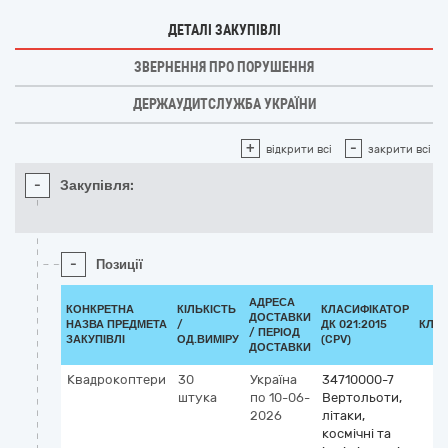
ДЕТАЛІ ЗАКУПІВЛІ
ЗВЕРНЕННЯ ПРО ПОРУШЕННЯ
ДЕРЖАУДИТСЛУЖБА УКРАЇНИ
+
-
відкрити всі
закрити всі
-
Закупівля:
-
Позиції
АДРЕСА
КОНКРЕТНА
КІЛЬКІСТЬ
КЛАСИФІКАТОР
ДОСТАВКИ
НАЗВА ПРЕДМЕТА
/
ДК 021:2015
КЛА
/ ПЕРІОД
ЗАКУПІВЛІ
ОД.ВИМІРУ
(CPV)
ДОСТАВКИ
Квадрокоптери
30
Україна
34710000-7
штука
по 10-06-
Вертольоти,
2026
літаки,
космічні та