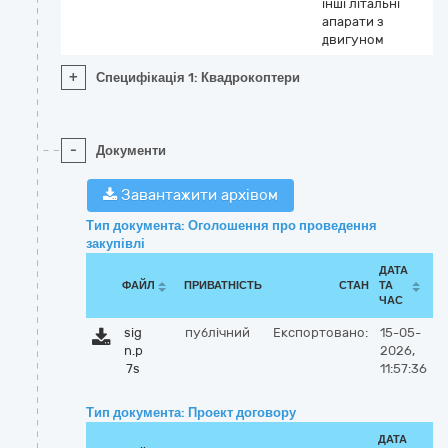
інші літальні
апарати з
двигуном
+
Специфікація 1: Квадрокоптери
-
Документи
Завантажити архівом
Тип документа: Оголошення про проведення
закупівлі
ДАТА
ФАЙЛ
ПРИВАТНІСТЬ
СТАН
ТА
ЧАС
sig
публічний
Експортовано:
15-05-
n.p
2026,
7s
11:57:36
Тип документа: Проект договору
ДАТА