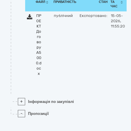
ФАЙЛ
ПРИВАТНІСТЬ
СТАН
ТА
ЧАС
ПР
публічний
Експортовано:
15-05-
ОЕ
2026,
КТ
11:55:20
До
го
во
ру
А5
00
0.d
oc
x
+
Інформація по закупівлі
-
Пропозиції