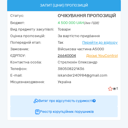
ЗАПИТ (ЦІНИ) ПРОПОЗИЦІЙ
ОЧІКУВАННЯ ПРОПОЗИЦІЙ
Статус:
Бюджет:
4 500 000
UAH
(без ПДВ)
Вид предмету закупівлі:
Товари
Оцінка пропозицій:
За вартістю придбання
Попередній етап:
Так
Перейти до відбору
Замовник:
Військова частина А5000
ЄДРПОУ:
26640004
Досьє YouControl
Контактна особа:
Стрєлюхін Олександр
Телефон:
380508221436
E-mail:
iskander240984@gmail.com
Місцезнаходження:
Україна
1
Витяг про відсутність судимості
Реєстр корупційних порушників