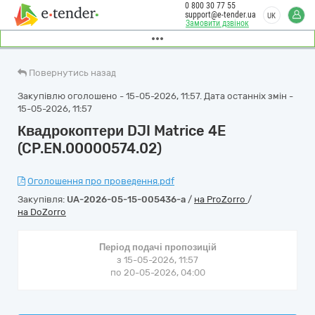
0 800 30 77 55
support@e-tender.ua
UK
Замовити дзвінок
Повернутись назад
Закупівлю оголошено - 15-05-2026, 11:57. Дата останніх змін -
15-05-2026, 11:57
Квадрокоптери DJI Matrice 4E
(CP.EN.00000574.02)
Оголошення про проведення.pdf
Закупівля:
UA-2026-05-15-005436-a
/
на ProZorro
/
на DoZorro
Період подачі пропозицій
з 15-05-2026, 11:57
по 20-05-2026, 04:00