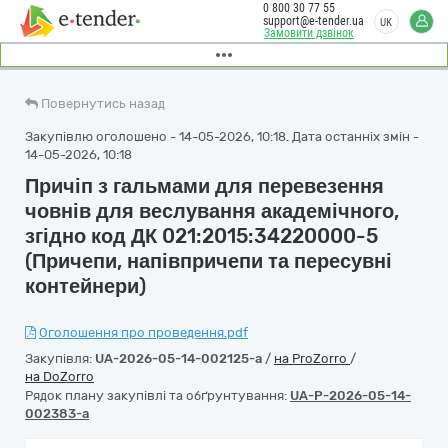
0 800 30 77 55
support@e-tender.ua
UK
Замовити дзвінок
Повернутись назад
Закупівлю оголошено - 14-05-2026, 10:18. Дата останніх змін -
14-05-2026, 10:18
Причіп з гальмами для перевезення
човнів для веслування академічного,
згідно код ДК 021:2015:34220000-5
(Причепи, напівпричепи та пересувні
контейнери)
Оголошення про проведення.pdf
Закупівля:
UA-2026-05-14-002125-a
/
на ProZorro
/
на DoZorro
Рядок плану закупівлі та обґрунтування:
UA-P-2026-05-14-
002383-a