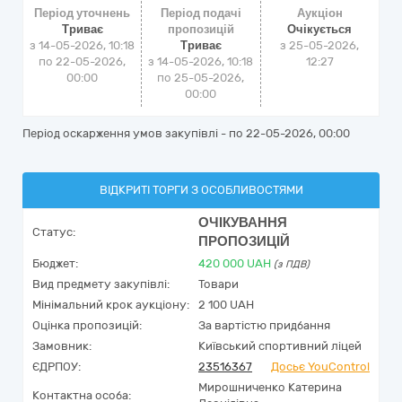
Період уточнень
Період подачі
Аукціон
Триває
пропозицій
Очікується
з 14-05-2026, 10:18
Триває
з
25-05-2026,
по 22-05-2026,
з 14-05-2026, 10:18
12:27
00:00
по 25-05-2026,
00:00
Період оскарження умов закупівлі - по
22-05-2026, 00:00
ВІДКРИТІ ТОРГИ З ОСОБЛИВОСТЯМИ
ОЧІКУВАННЯ
Статус:
ПРОПОЗИЦІЙ
Бюджет:
420 000
UAH
(з ПДВ)
Вид предмету закупівлі:
Товари
Мінімальний крок аукціону:
2 100 UAH
Оцінка пропозицій:
За вартістю придбання
Замовник:
Київський спортивний ліцей
ЄДРПОУ:
23516367
Досьє YouControl
Мирошниченко Катерина
Контактна особа: