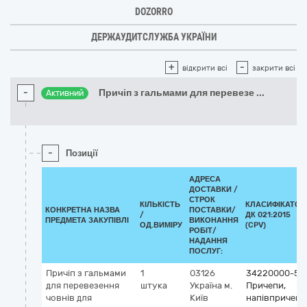
DOZORRO
ДЕРЖАУДИТСЛУЖБА УКРАЇНИ
+
-
відкрити всі
закрити всі
-
Причіп з гальмами для перевезе
...
Активний
-
Позиції
АДРЕСА
ДОСТАВКИ /
СТРОК
КІЛЬКІСТЬ
КЛАСИФІКАТОР
КОНКРЕТНА НАЗВА
ПОСТАВКИ/
/
ДК 021:2015
ПРЕДМЕТА ЗАКУПІВЛІ
ВИКОНАННЯ
ОД.ВИМІРУ
(CPV)
РОБІТ/
НАДАННЯ
ПОСЛУГ:
Причіп з гальмами
1
03126
34220000-5
для перевезення
штука
Україна
м.
Причепи,
човнів для
Київ
напівпричепи