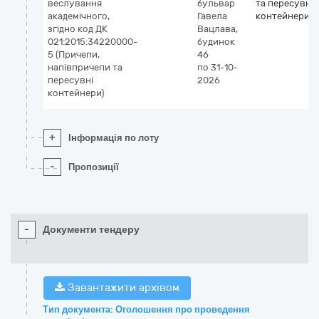
веслування
бульвар
та пересувні
академічного,
Гавела
контейнери
згідно код ДК
Вацлава,
021:2015:34220000-
будинок
5 (Причепи,
46
напівпричепи та
по 31-10-
пересувні
2026
контейнери)
+
Інформація по лоту
-
Пропозиції
-
Документи тендеру
Завантажити архівом
Тип документа: Оголошення про проведення