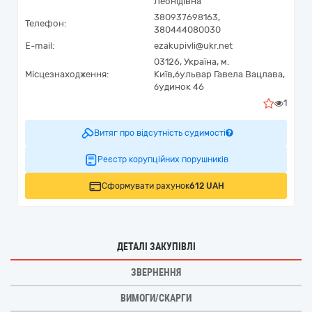
Леонідівна
380937698163,
Телефон:
380444080030
E-mail:
ezakupivli@ukr.net
03126,
Україна
,
м.
Місцезнаходження:
Київ,
бульвар Гавела Вацлава,
будинок 46
1
Витяг про відсутність судимості
Реєстр корупційних порушників
Сформувати рахунок
612 UAH
ДЕТАЛІ ЗАКУПІВЛІ
ЗВЕРНЕННЯ
ВИМОГИ/СКАРГИ