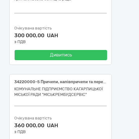
Очікувана вартість
300 000,00 UAH
з ПДВ
Дивитись
34220000-5 Причепи, напівпричепи та пересувні контейнери (причіп тракторний самоскидний 2ПТС-4 або еквівалент)
КОМУНАЛЬНЕ ПІДПРИЄМСТВО КАГАРЛИЦЬКОЇ
МІСЬКОЇ РАДИ "МІСЬКРЕМБУДСЕРВІС"
Очікувана вартість
360 000,00 UAH
з ПДВ