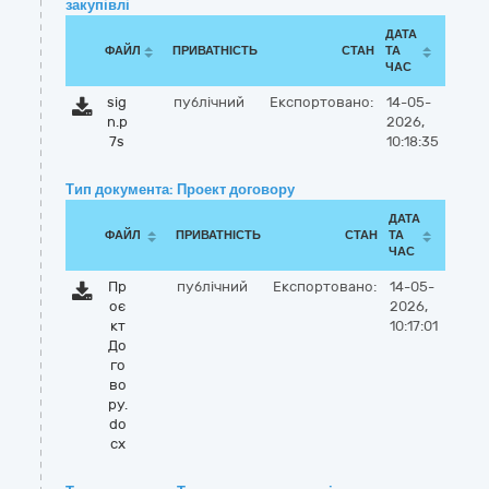
закупівлі
ДАТА
ФАЙЛ
ПРИВАТНІСТЬ
СТАН
ТА
ЧАС
sig
публічний
Експортовано:
14-05-
n.p
2026,
7s
10:18:35
Тип документа: Проект договору
ДАТА
ФАЙЛ
ПРИВАТНІСТЬ
СТАН
ТА
ЧАС
Пр
публічний
Експортовано:
14-05-
оє
2026,
кт
10:17:01
До
го
во
ру.
do
cx