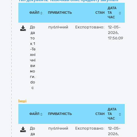
ДАТА
ФАЙЛ
ПРИВАТНІСТЬ
СТАН
ТА
ЧАС
До
публічний
Експортовано:
12-05-
да
2026,
то
17:56:09
к 1
-Те
хні
чні
ви
мо
ги.
do
c
Інші
ДАТА
ФАЙЛ
ПРИВАТНІСТЬ
СТАН
ТА
ЧАС
До
публічний
Експортовано:
12-05-
да
2026,