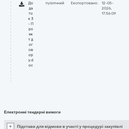
До
публічний
Експортовано:
12-05-
да
2026,
то
17:56:09
к 3
- П
ро
ек
т д
ог
ов
ор
у.d
oc
Електронні тендерні вимоги
+
Підстави для відмови в участі у процедурі закупівлі