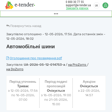
0 800 30 77 55
support@e-tender.ua
UK
Замовити дзвінок
Повернутись назад
Закупівлю оголошено - 12-05-2026, 17:56. Дата останніх змін -
12-05-2026, 18:02
Автомобільні шини
Оголошення про проведення.pdf
Закупівля:
UA-2026-05-12-014753-a
/
на ProZorro
/
на DoZorro
Період уточнень
Період подачі
Аукціон
Триває
пропозицій
Очікується
з 12-05-2026, 17:56
Очікується
з
22-05-2026,
по 16-05-2026,
з 16-05-2026, 19:00
14:57
07:00
по 21-05-2026,
15:00