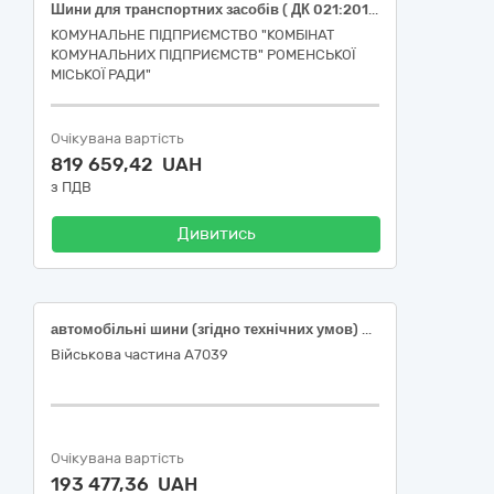
Шини для транспортних засобів ( ДК 021:2015:34350000-5-Шини до транспортних засобів великої та малої тоннажності)
КОМУНАЛЬНЕ ПІДПРИЄМСТВО "КОМБІНАТ
КОМУНАЛЬНИХ ПІДПРИЄМСТВ" РОМЕНСЬКОЇ
МІСЬКОЇ РАДИ"
Очікувана вартість
819 659,42 UAH
з ПДВ
Дивитись
автомобільні шини (згідно технічних умов) для спецтехніки
Військова частина А7039
Очікувана вартість
193 477,36 UAH