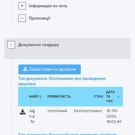
+
Інформація по лоту
-
Пропозиції
-
Документи тендеру
Завантажити архівом
Тип документа: Оголошення про проведення
закупівлі
ДАТА
ФАЙЛ
ПРИВАТНІСТЬ
СТАН
ТА
ЧАС
sig
публічний
Експортовано:
12-05-
n.p
2026,
7s
18:02:49
Тип документа: Технічний опис предмету закупівлі