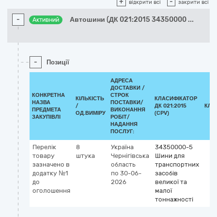
+
-
відкрити всі
закрити всі
-
Автошини (ДК 021:2015 34350000
...
Активний
-
Позиції
АДРЕСА
ДОСТАВКИ /
КОНКРЕТНА
СТРОК
КІЛЬКІСТЬ
КЛАСИФІКАТОР
НАЗВА
ПОСТАВКИ/
/
ДК 021:2015
КЛА
ПРЕДМЕТА
ВИКОНАННЯ
ОД.ВИМІРУ
(CPV)
ЗАКУПІВЛІ
РОБІТ/
НАДАННЯ
ПОСЛУГ:
Перелік
8
Україна
34350000-5
товару
штука
Чернігівська
Шини для
зазначено в
область
транспортних
додатку №1
по 30-06-
засобів
до
2026
великої та
оголошення
малої
тоннажності