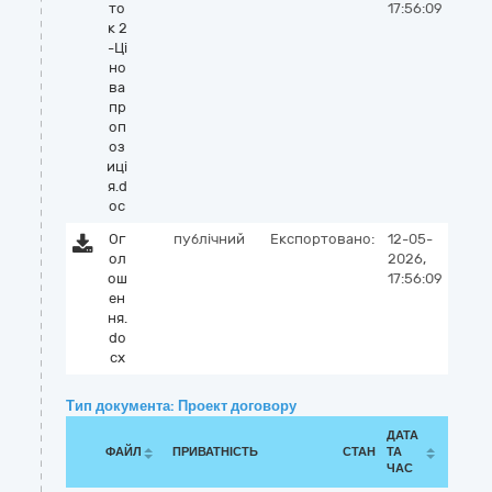
то
17:56:09
к 2
-Ці
но
ва
пр
оп
оз
иці
я.d
oc
Ог
публічний
Експортовано:
12-05-
ол
2026,
ош
17:56:09
ен
ня.
do
cx
Тип документа: Проект договору
ДАТА
ФАЙЛ
ПРИВАТНІСТЬ
СТАН
ТА
ЧАС