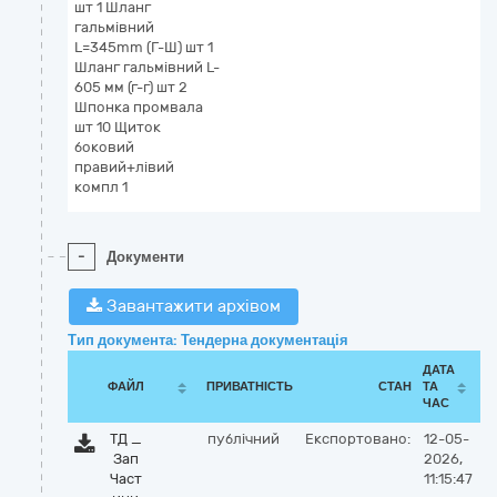
шт 1 Шланг
гальмівний
L=345mm (Г-Ш) шт 1
Шланг гальмівний L-
605 мм (г-г) шт 2
Шпонка промвала
шт 10 Щиток
боковий
правий+лівий
компл 1
-
Документи
Завантажити архівом
Тип документа: Тендерна документація
ДАТА
ФАЙЛ
ПРИВАТНІСТЬ
СТАН
ТА
ЧАС
ТД _
публічний
Експортовано:
12-05-
Зап
2026,
Част
11:15:47