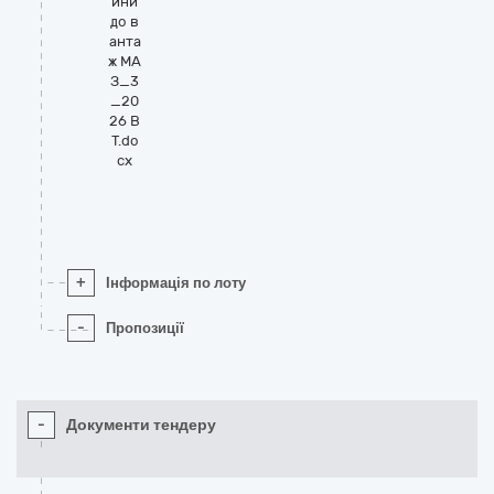
ини
до в
анта
ж МА
З_3
_20
26 В
Т.do
cx
+
Інформація по лоту
-
Пропозиції
-
Документи тендеру