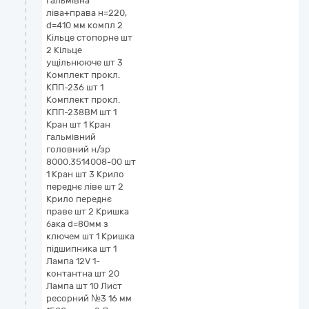
гальмівна
ліва+права н=220,
d=410 мм компл 2
Кільце стопорне шт
2 Кільце
ущільнююче шт 3
Комплект прокл.
КПП-236 шт 1
Комплект прокл.
КПП-238ВМ шт 1
Кран шт 1 Кран
гальмівний
головний н/зр
8000.3514008-00 шт
1 Кран шт 3 Крило
переднє ліве шт 2
Крило переднє
праве шт 2 Кришка
бака d=80мм з
ключем шт 1 Кришка
підшипника шт 1
Лампа 12V 1-
контантна шт 20
Лампа шт 10 Лист
ресорний №3 16 мм