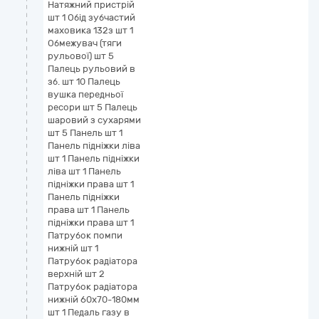
Натяжний пристрій
шт 1 Обід зубчастий
маховика 132з шт 1
Обмежувач (тяги
рульової) шт 5
Палець рульовий в
зб. шт 10 Палець
вушка передньої
ресори шт 5 Палець
шаровий з сухарями
шт 5 Панель шт 1
Панель підніжки ліва
шт 1 Панель підніжки
ліва шт 1 Панель
підніжки права шт 1
Панель підніжки
права шт 1 Панель
підніжки права шт 1
Патрубок помпи
нижній шт 1
Патрубок радіатора
верхній шт 2
Патрубок радіатора
нижній 60х70-180мм
шт 1 Педаль газу в