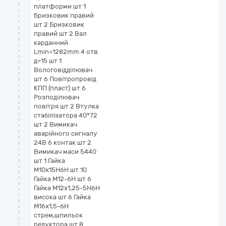
платформи шт 1
Бризковик правий
шт 2 Бризковик
правий шт 2 Вал
карданний
Lmin=1282mm 4 отв
д=15 шт 1
Вологовідділювач
шт 6 Повітропровід
КПП (пласт) шт 6
Розподілювач
повітря шт 2 Втулка
стабілізатора 40*72
шт 2 Вимикач
аварійного сигналу
24В 6 контак шт 2
Вимикач маси 5440
шт 1 Гайка
М10х15Н6Н шт 10
Гайка М12-6Н шт 6
Гайка М12х1,25-5Н6Н
висока шт 6 Гайка
М16х1,5-6Н
стрем,шпильок
редуктора шт 8