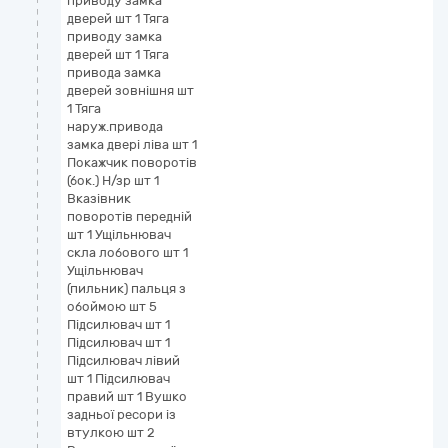
приводу замка
дверей шт 1 Тяга
приводу замка
дверей шт 1 Тяга
привода замка
дверей зовнішня шт
1 Тяга
наруж.привода
замка двері ліва шт 1
Покажчик поворотів
(бок.) Н/зр шт 1
Вказівник
поворотів передній
шт 1 Ущільнювач
скла лобового шт 1
Ущільнювач
(пильник) пальця з
обоймою шт 5
Підсилювач шт 1
Підсилювач шт 1
Підсилювач лівий
шт 1 Підсилювач
правий шт 1 Вушко
задньої ресори із
втулкою шт 2