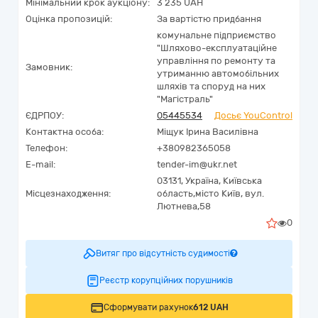
Мінімальний крок аукціону:
3 235 UAH
Оцінка пропозицій:
За вартістю придбання
комунальне підприємство
"Шляхово-експлуатаційне
управління по ремонту та
Замовник:
утриманню автомобільних
шляхів та споруд на них
"Магістраль"
ЄДРПОУ:
05445534
Досьє YouControl
Контактна особа:
Міщук Ірина Василівна
Телефон:
+380982365058
E-mail:
tender-im@ukr.net
03131,
Україна
,
Київська
Місцезнаходження:
область,
місто Київ,
вул.
Лютнева,58
0
Витяг про відсутність судимості
Реєстр корупційних порушників
Сформувати рахунок
612 UAH