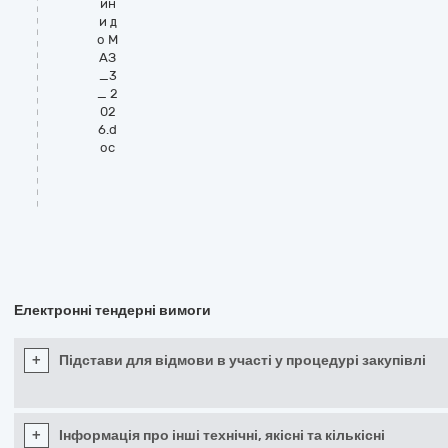
ин
и д
о М
АЗ
_3
_ 2
02
6.d
oc
Електронні тендерні вимоги
+
Підстави для відмови в участі у процедурі закупівлі
+
Інформація про інші технічні, якісні та кількісні