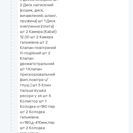
2 Диск натискний
(кошик, диск,
вичавлений, шланг,
пружина) шт 1 Диск
зчеплення (плита)
шт 2 Камера (Kabat)
12.00 шт 2 Камера
гальмівна шт 2
Клапан повітряний
Н-подібний шт 2
Клапан
двомагістральний
шт 1 Клапан
прискорювальний
(вип.повітря ч/
глуш.) шт 5 Клин
пальця вушка
ресори у зб шт 5
Колектор шт 1
Колодка н=180 пер.
шт 2 Колодка
гальмівна
н=180,д-410мм,пер
шт 2 Колодка