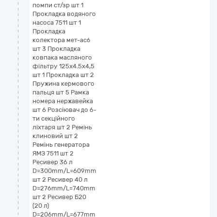
помпи ст/зр шт 1
Прокладка водяного
насоса 7511 шт 1
Прокладка
колектора мет-асб
шт 3 Прокладка
ковпака масляного
фільтру 125х4.5х4,5
шт 1 Прокладка шт 2
Пружина кермового
пальця шт 5 Рамка
номера нержавейка
шт 6 Розсіювач до 6-
ти секційного
ліхтаря шт 2 Ремінь
клиновий шт 2
Ремінь генератора
ЯМЗ 7511 шт 2
Ресивер 36 л
D=300mm/L=609mm
шт 2 Ресивер 40 л
D=276mm/L=740mm
шт 2 Ресивер Б20
(20 л)
D=206mm/L=677mm