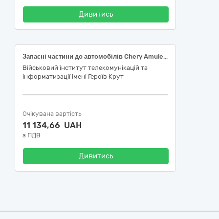
Дивитись
Запасні частини до автомобілів Chery Amulet та Nissan Terranno, за ДК 021:2015-34330000-9 Запасні частини до вантажних транспортних засобів, фургонів та легкових автомобілів
Військовий інститут телекомунікацій та
інформатизації імені Героїв Крут
Очікувана вартість
11 134,66 UAH
з ПДВ
Дивитись