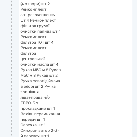
(4 отвори) шт 2
Ремкомплект
авт.рег.зчеплення
шт 4 Ремкомплект
фільтра грубої
очистки палива шт 4
Ремкомплект
фільтра ТОТ шт 4
Ремкомплект
фільтра
центральної
очистки масла шт 4
Рукав МБС м 8 Рукав
МБС м 8 Рукав шт 2
Ручка склопідіймача
в зборі шт 2 Ручка
зовнішня
ліва+права н/о
ЕВРО-3 з
прокладками шт 1
Важіль перемикання
передач шт 1
Сережка шт 1
Синхронізатор 2-3-
й передачі шт 1