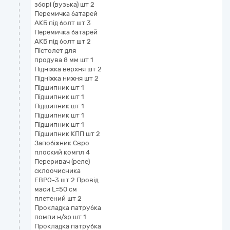
зборі (вузька) шт 2
Перемичка батарей
АКБ під болт шт 3
Перемичка батарей
АКБ під болт шт 2
Пістолет для
продува 8 мм шт 1
Підніжка верхня шт 2
Підніжка нижня шт 2
Підшипник шт 1
Підшипник шт 1
Підшипник шт 1
Підшипник шт 1
Підшипник шт 1
Підшипник КПП шт 2
Запобіжник Євро
плоский компл 4
Переривач (реле)
склоочисника
ЕВРО-3 шт 2 Провід
маси L=50 см
плетений шт 2
Прокладка патрубка
помпи н/зр шт 1
Прокладка патрубка