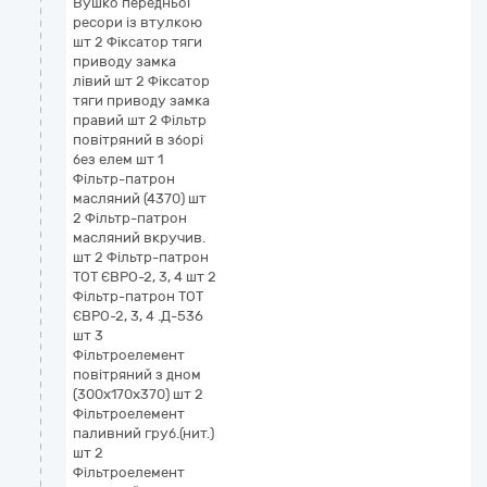
Вушко передньої
ресори із втулкою
шт 2 Фіксатор тяги
приводу замка
лівий шт 2 Фіксатор
тяги приводу замка
правий шт 2 Фільтр
повітряний в зборі
без елем шт 1
Фільтр-патрон
масляний (4370) шт
2 Фільтр-патрон
масляний вкручив.
шт 2 Фільтр-патрон
ТОТ ЄВРО-2, 3, 4 шт 2
Фільтр-патрон ТОТ
ЄВРО-2, 3, 4 .Д-536
шт 3
Фільтроелемент
повітряний з дном
(300х170х370) шт 2
Фільтроелемент
паливний груб.(нит.)
шт 2
Фільтроелемент