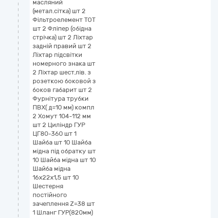
масляний
(метал.сітка) шт 2
Фільтроелемент ТОТ
шт 2 Фліпер (обідна
стрічка) шт 2 Ліхтар
задній правий шт 2
Ліхтар підсвітки
номерного знака шт
2 Ліхтар шест.лів. з
розеткою боковой з
боков габарит шт 2
Фурнітура трубки
ПВХ( д=10 мм) компл
2 Хомут 104-112 мм
шт 2 Циліндр ГУР
ЦГ80-360 шт 1
Шайба шт 10 Шайба
мідна під обратку шт
10 Шайба мідна шт 10
Шайба мідна
16х22х1,5 шт 10
Шестерня
постійного
зачеплення Z=38 шт
1 Шланг ГУР(820мм)