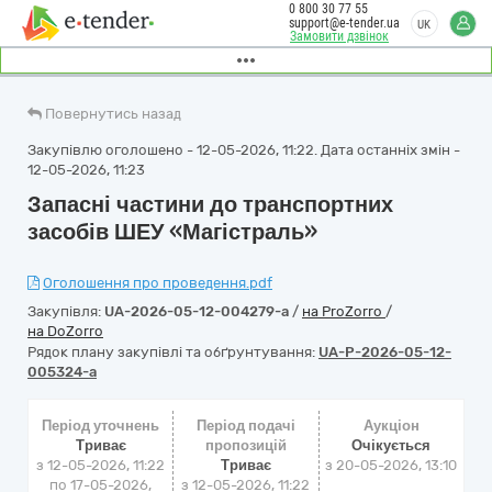
0 800 30 77 55
support@e-tender.ua
UK
Замовити дзвінок
Повернутись назад
Закупівлю оголошено - 12-05-2026, 11:22. Дата останніх змін -
12-05-2026, 11:23
Запасні частини до транспортних
засобів ШЕУ «Магістраль»
Оголошення про проведення.pdf
Закупівля:
UA-2026-05-12-004279-a
/
на ProZorro
/
на DoZorro
Рядок плану закупівлі та обґрунтування:
UA-P-2026-05-12-
005324-a
Період уточнень
Період подачі
Аукціон
Триває
пропозицій
Очікується
з 12-05-2026, 11:22
Триває
з
20-05-2026, 13:10
по 17-05-2026,
з 12-05-2026, 11:22