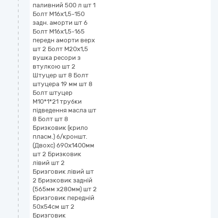
паливний 500 л шт 1
Болт М16х1,5-150
задн. аморти шт 6
Болт М16х1,5-165
передн аморти верх
шт 2 Болт М20х1,5
вушка ресори з
втулкою шт 2
Штуцер шт 8 Болт
штуцера 19 мм шт 8
Болт штуцер
М10*1*21 трубки
підведення масла шт
8 Болт шт 8
Бризковик (крило
пласм.) б/кроншт.
(Двохс) 690х1400мм
шт 2 Бризковик
лівий шт 2
Бризговик лівий шт
2 Бризковик задній
(565мм х280мм) шт 2
Бризговик передній
50х54см шт 2
Бризговик