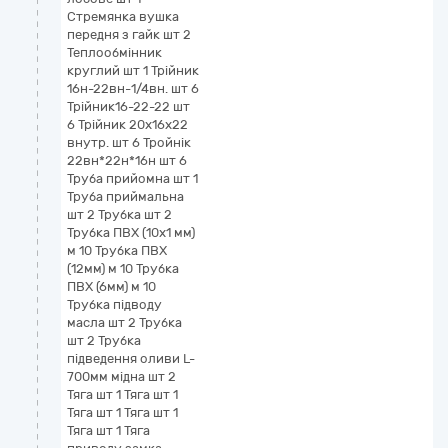
Стремянка вушка
передня з гайк шт 2
Теплообмінник
круглий шт 1 Трійник
16н-22вн-1/4вн. шт 6
Трійник16-22-22 шт
6 Трійник 20х16х22
внутр. шт 6 Тройнік
22вн*22н*16н шт 6
Труба прийомна шт 1
Труба приймальна
шт 2 Трубка шт 2
Трубка ПВХ (10х1 мм)
м 10 Трубка ПВХ
(12мм) м 10 Трубка
ПВХ (6мм) м 10
Трубка підводу
масла шт 2 Трубка
шт 2 Трубка
підведення оливи L-
700мм мідна шт 2
Тяга шт 1 Тяга шт 1
Тяга шт 1 Тяга шт 1
Тяга шт 1 Тяга