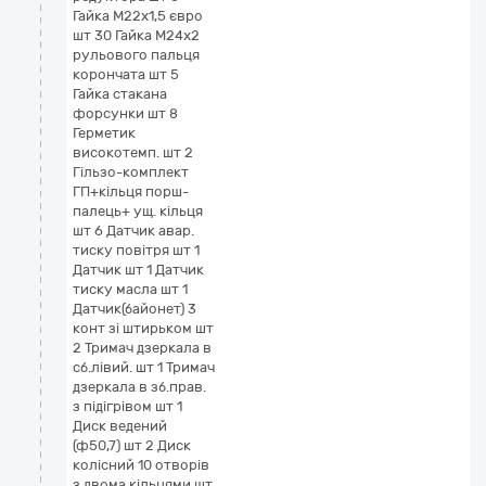
Гайка М22х1,5 євро
шт 30 Гайка М24х2
рульового пальця
корончата шт 5
Гайка стакана
форсунки шт 8
Герметик
високотемп. шт 2
Гільзо-комплект
ГП+кільця порш-
палець+ ущ. кільця
шт 6 Датчик авар.
тиску повітря шт 1
Датчик шт 1 Датчик
тиску масла шт 1
Датчик(байонет) 3
конт зі штирьком шт
2 Тримач дзеркала в
сб.лівий. шт 1 Тримач
дзеркала в зб.прав.
з підігрівом шт 1
Диск ведений
(ф50,7) шт 2 Диск
колісний 10 отворів
з двома кільцями шт