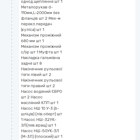
однод.щеплення шт 1
Металорукав d-
110мм,L-2000мм без
фланців шт 2 Мех-м
перекл.передач
(куліса) шт 1
Механізм проміжний
680 мм шт 1
Механізм проміжний
с/зр шт 1 Муфта шт 1
Накладка гальмівна
задня шт 8
Накінечник рульової
тяги лівий шт 2
Накінечник рульової
тяги правий шт 2
Насос водяний ЄВРО
шт 2 Насос
масляний КПП шт 1
Насос НШ 10 У-3 (6-
шліців) (лів.оберт) шт
1 Насос НШ-32УК-
ЗЛ(лев.вращ) шт 1
Насос НШ-50УК-3Л
(М-3Л) (плоский) шт 1