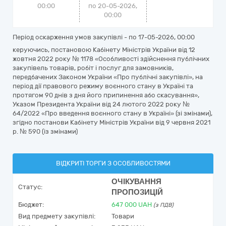
00:00
по 20-05-2026,
00:00
Період оскарження умов закупівлі - по
17-05-2026, 00:00
керуючись, постановою Кабінету Міністрів України від 12
жовтня 2022 року № 1178 «Особливості здійснення публічних
закупівель товарів, робіт і послуг для замовників,
передбачених Законом України «Про публічні закупівлі», на
період дії правового режиму воєнного стану в Україні та
протягом 90 днів з дня його припинення або скасування»,
Указом Президента України від 24 лютого 2022 року №
64/2022 «Про введення воєнного стану в Україні» (зі змінами),
згідно постанови Кабінету Міністрів України від 9 червня 2021
р. № 590 (із змінами)
ВІДКРИТІ ТОРГИ З ОСОБЛИВОСТЯМИ
ОЧІКУВАННЯ
Статус:
ПРОПОЗИЦІЙ
Бюджет:
647 000
UAH
(з ПДВ)
Вид предмету закупівлі:
Товари