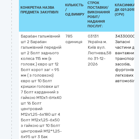
СТРОК
КІЛЬКІСТЬ
КЛАСИФІКАТ
КОНКРЕТНА НАЗВА
ПОСТАВКИ/
/
ДК 021:2015
ПРЕДМЕТА ЗАКУПІВЛІ
ВИКОНАННЯ
ОД.ВИМІРУ
(CPV)
РОБІТ/
НАДАННЯ
ПОСЛУГ:
Барабан гальмівний
785
03131
34330000-
шт 2 Барабан
одиниця
Україна
м.
Запасні
гальмівний передній
Київ
вул.
частини до
шт 2 Болт заднього
Лютнева,58
вантажних
колеса 115 мм (з
по 31-12-
транспортн
головк.) євро шт 12
2026
засобів,
Болт корот заг = 95
фургонів т
мм ( з головкою)
легкових
євро шт 10 Болт
автомобілів
кришки головки шт
7 Болт карданний з
гайкою М10х1-6Нх40
шт 16 Болт
центровий
М12х1,25-6х180 шт 4
Болт М12х1,25-6х50
з гайкою шт 10 Болт
центровий М12*1,25-
6х95 шт 3 Бак