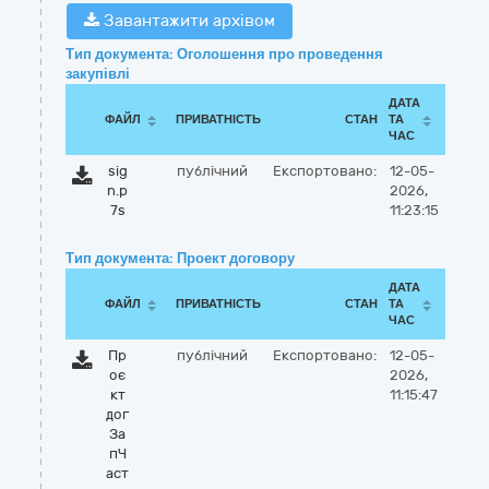
Завантажити архівом
Тип документа: Оголошення про проведення
закупівлі
ДАТА
ФАЙЛ
ПРИВАТНІСТЬ
СТАН
ТА
ЧАС
sig
публічний
Експортовано:
12-05-
n.p
2026,
7s
11:23:15
Тип документа: Проект договору
ДАТА
ФАЙЛ
ПРИВАТНІСТЬ
СТАН
ТА
ЧАС
Пр
публічний
Експортовано:
12-05-
оє
2026,
кт
11:15:47
дог
За
пЧ
аст