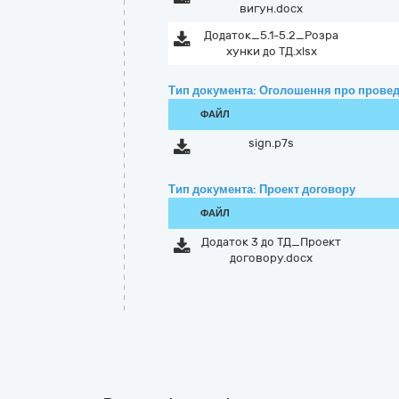
вигун.docx
Додаток_5.1-5.2_Розра
хунки до ТД.xlsx
Тип документа: Оголошення про провед
ФАЙЛ
sign.p7s
Тип документа: Проект договору
ФАЙЛ
Додаток 3 до ТД_Проект
договору.docx