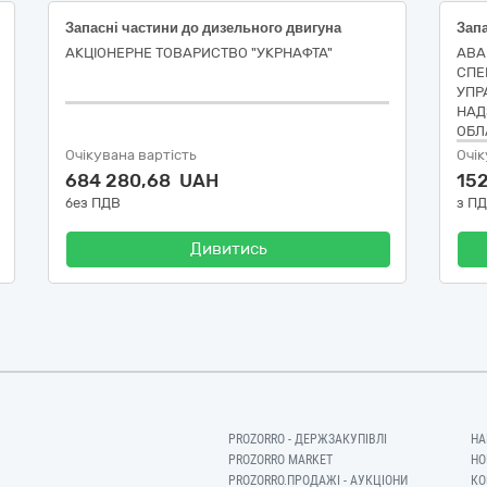
Запасні частини до дизельного двигуна
АКЦІОНЕРНЕ ТОВАРИСТВО "УКPНAФТА"
АВА
СПЕ
УПР
НАД
ОБЛ
Очікувана вартість
Очік
684 280,68 UAH
15
без ПДВ
з П
Дивитись
PROZORRO - ДЕРЖЗАКУПІВЛІ
НА
PROZORRO MARKET
НО
PROZORRO.ПРОДАЖІ - АУКЦІОНИ
КО