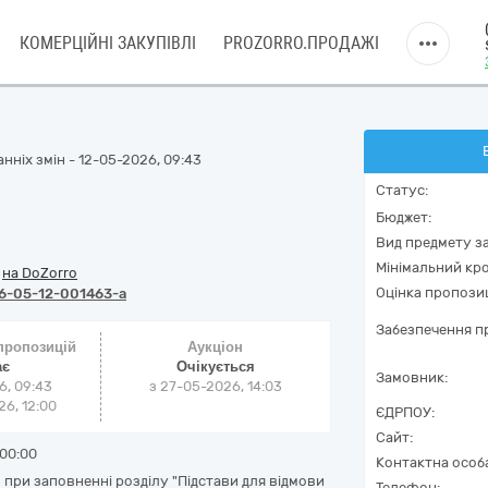
КОМЕРЦІЙНІ ЗАКУПІВЛІ
PROZORRO.ПРОДАЖІ
нніх змін - 12-05-2026, 09:43
Статус:
Бюджет:
Вид предмету за
Мінімальний кро
/
на DoZorro
Оцінка пропозиц
6-05-12-001463-a
Забезпечення пр
 пропозицій
Аукціон
ає
Очікується
Замовник:
6, 09:43
з
27-05-2026, 14:03
6, 12:00
ЄДРПОУ:
Сайт:
00:00
Контактна особ
при заповненні розділу "Підстави для відмови
Телефон: