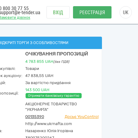
0 800 30 77 55
support@e-tender.ua
ВХІД
РЕЄСТРАЦІЯ
UK
Замовити дзвінок
ВІДКРИТІ ТОРГИ З ОСОБЛИВОСТЯМИ
ОЧІКУВАННЯ ПРОПОЗИЦІЙ
4 783 855
UAH
(без ПДВ)
купівлі:
Товари
к аукціону:
47 838,55 UAH
ій:
За вартістю придбання
143 500 UAH
опозиції:
Отримати банківську гарантію
АКЦІОНЕРНЕ ТОВАРИСТВО
"УКPНAФТА"
00135390
Досьє YouControl
http://www.ukrnafta.com
а:
Назаренко Юлія Ігорівна
380975200267