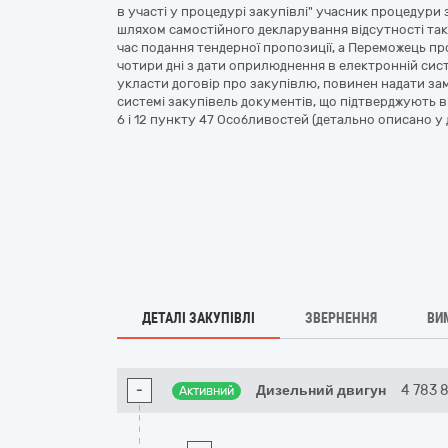
в участі у процедурі закупівлі" учасник процедури з
шляхом самостійного декларування відсутності таки
час подання тендерної пропозиції, а Переможець пр
чотири дні з дати оприлюднення в електронній сис
укласти договір про закупівлю, повинен надати з
системі закупівель документів, що підтверджують від
6 і 12 пункту 47 Особливостей (детально описано у д
ДЕТАЛІ ЗАКУПІВЛІ
ЗВЕРНЕННЯ
ВИ
-
Дизельний двигун
4 783 
Активний