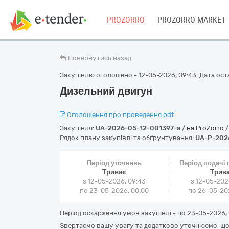
PROZORRO
PROZORRO MARKET
Повернутись назад
Закупівлю оголошено - 12-05-2026, 09:43. Дата оста
Дизельний двигун
Оголошення про проведення.pdf
Закупівля:
UA-2026-05-12-001397-a
/
на ProZorro
Рядок плану закупівлі та обґрунтування:
UA-P-202
Період уточнень
Період подачі
Триває
Трив
з 12-05-2026, 09:43
з 12-05-202
по 23-05-2026, 00:00
по 26-05-202
Період оскарження умов закупівлі - по
23-05-2026, 
Звертаємо вашу увагу та додатково уточнюємо, що 