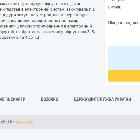
акупівлі підтверджує відсутність підстав,
E-mail:
х підстав в електронній системі закупівель під
оцедури закупівлі у строк, що не перевищує
темі закупівель повідомлення про намір
Місцезнаходжен
амовнику шляхом оприлюднення в електронній
сутність підстав, зазначених у підпунктах 3, 5,
одатку 2 та 4 до ТД).
МОГИ/СКАРГИ
DOZORRO
ДЕРЖАУДИТСЛУЖБА УКРАЇНИ
855
UAH
(без ПДВ)