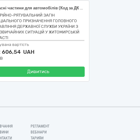
Запасні частини для автомобілів (Код за ДК 021:2015:34310000-3 Двигуни та їх частини)
РІЙНО-РЯТУВАЛЬНИЙ ЗАГІН
ЦІАЛЬНОГО ПРИЗНАЧЕННЯ ГОЛОВНОГО
АВЛІННЯ ДЕРЖАВНОЇ СЛУЖБИ УКРАЇНИ З
ЗВИЧАЙНИХ СИТУАЦІЙ У ЖИТОМИРСЬКІЙ
АСТІ
увана вартість
2 606,54 UAH
ДВ
Дивитись
ВЧАННЯ
РЕГЛАМЕНТ
ВИНИ
ВЕБІНАРИ
НТАКТИ
ТАРИФИ