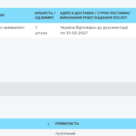
КІЛЬКІСТЬ /
АДРЕСА ДОСТАВКИ /
СТРОК ПОСТАВКИ/
ВЛІ
ОД.ВИМІРУ
ВИКОНАННЯ РОБІТ/НАДАННЯ ПОСЛУГ:
о еквівалент
1
Україна
Відповідно до документації
штука
по 31-03-2027
ПРИВАТНІСТЬ
публічний