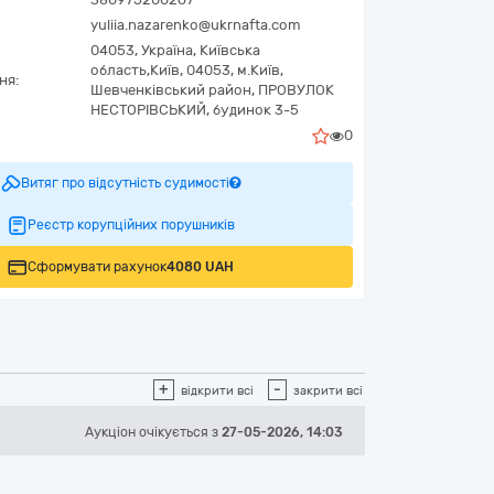
yuliia.nazarenko@ukrnafta.com
04053,
Україна
,
Київська
область,
Київ,
04053, м.Київ,
ня:
Шевченківський район, ПРОВУЛОК
НЕСТОРІВСЬКИЙ, будинок 3-5
0
Витяг про відсутність судимості
Реєстр корупційних порушників
Сформувати рахунок
4080 UAH
+
-
відкрити всі
закрити всі
Аукціон
очікується
з
27-05-2026, 14:03