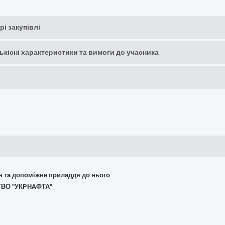
рі закупівлі
кількісні характеристики та вимоги до учасника
ня та допоміжне приладдя до нього
ТВО "УКPНAФТА"