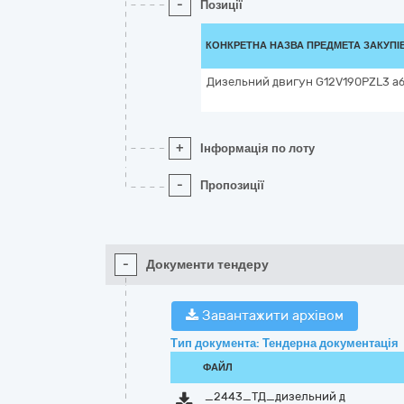
-
Позиції
КОНКРЕТНА НАЗВА ПРЕДМЕТА ЗАКУПІ
Дизельний двигун G12V190PZL3 аб
+
Інформація по лоту
-
Пропозиції
-
Документи тендеру
Завантажити архівом
Тип документа: Тендерна документація
ФАЙЛ
_2443_ТД_дизельний д