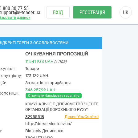
0 800 30 77 55
support@e-tender.ua
ВХІД
РЕЄСТРАЦІЯ
UK
Замовити дзвінок
ВІДКРИТІ ТОРГИ З ОСОБЛИВОСТЯМИ
ОЧІКУВАННЯ ПРОПОЗИЦІЙ
11 541 933
UAH
(з ПДВ)
купівлі:
Товари
к аукціону:
173 129 UAH
ій:
За вартістю придбання
346 257,99 UAH
опозиції:
Отримати банківську гарантію
КОМУНАЛЬНЕ ПІДПРИЄМСТВО "ЦЕНТР
ОРГАНІЗАЦІЇ ДОРОЖНЬОГО РУХУ"
32955518
Досьє YouControl
http://dorservice.kiev.ua/
а:
Вікторія Денисенко
380443741120