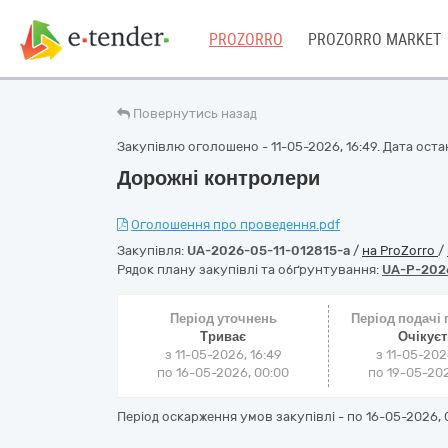
PROZORRO
PROZORRO MARKET
Повернутись назад
Закупівлю оголошено - 11-05-2026, 16:49. Дата остан
Дорожні контролери
Оголошення про проведення.pdf
Закупівля:
UA-2026-05-11-012815-a
/
на ProZorro
/
Рядок плану закупівлі та обґрунтування:
UA-P-2026
Період уточнень
Період подачі
Триває
Очікує
з 11-05-2026, 16:49
з 11-05-202
по 16-05-2026, 00:00
по 19-05-202
Період оскарження умов закупівлі - по
16-05-2026, 