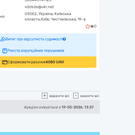
vdzkds@ukr.net
03062,
Україна
,
Київська
ня:
область,
Київ,
Чистяківська, 19-а
0
Витяг про відсутність судимості
Реєстр корупційних порушників
Сформувати рахунок
4080 UAH
+
-
відкрити всі
закрити всі
Аукціон
очікується
з
19-05-2026, 13:57