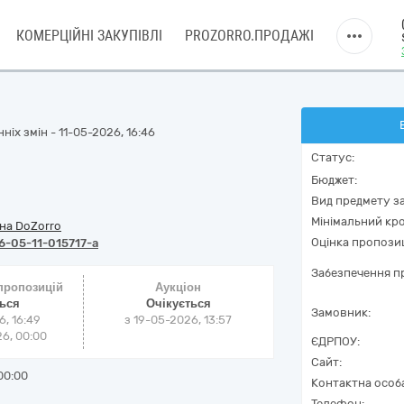
КОМЕРЦІЙНІ ЗАКУПІВЛІ
PROZORRO.ПРОДАЖІ
ніх змін - 11-05-2026, 16:46
Статус:
Бюджет:
Вид предмету за
Мінімальний кро
на DoZorro
Оцінка пропозиц
-05-11-015717-a
Забезпечення пр
 пропозицій
Аукціон
ться
Очікується
Замовник:
6, 16:49
з
19-05-2026, 13:57
6, 00:00
ЄДРПОУ:
Сайт:
00:00
Контактна особ
Телефон: