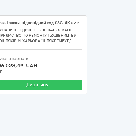
Дорожні знаки, відповідний код ЄЗС: ДК 021:2015: 34992200-9 Дорожні знаки
УНАЛЬНЕ ПІДРЯДНЕ СПЕЦІАЛІЗОВАНЕ
ПРИЄМСТВО ПО РЕМОНТУ І БУДІВНИЦТВУ
ОШЛЯХІВ М. ХАРКОВА "ШЛЯХРЕМБУД"
увана вартість
106 028,49 UAH
ДВ
Дивитись