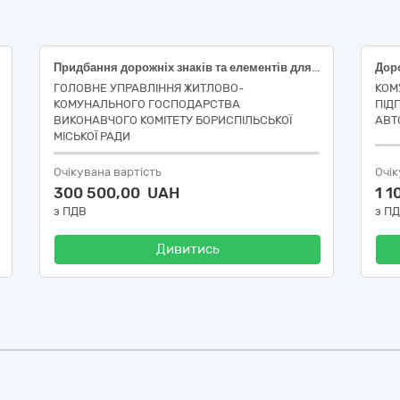
Придбання дорожніх знаків та елементів для безпеки дорожнього руху (ДК 021:2015- 34990000-3-Регулювальне, запобіжне, сигнальне та освітлювальне обладнання)
ГОЛОВНЕ УПРАВЛІННЯ ЖИТЛОВО-
КОМ
КОМУНАЛЬНОГО ГОСПОДАРСТВА
ПІД
ВИКОНАВЧОГО КОМІТЕТУ БОРИСПІЛЬСЬКОЇ
АВТ
МІСЬКОЇ РАДИ
Очікувана вартість
Очік
300 500,00 UAH
1 
з ПДВ
з П
Дивитись