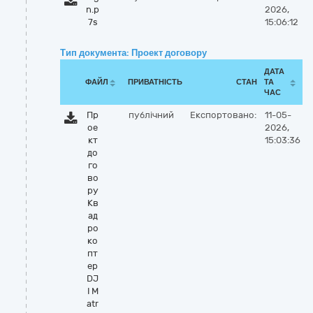
n.p
2026,
7s
15:06:12
Тип документа: Проект договору
ДАТА
ФАЙЛ
ПРИВАТНІСТЬ
СТАН
ТА
ЧАС
Пр
публічний
Експортовано:
11-05-
ое
2026,
кт
15:03:36
до
го
во
ру
Кв
ад
ро
ко
пт
ер
DJ
I M
atr