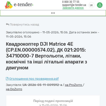
0 800 30 77 55
support@e-tender.ua
UK
Замовити дзвінок
Повернутись назад
Закупівлю оголошено - 11-05-2026, 15:06. Дата останніх змін -
11-05-2026, 15:06
Квадрокоптер DJI Matrice 4E
(CP.EN.00000574.02), ДК 021:2015:
34710000-7 Вертольоти, літаки,
космічні та інші літальні апарати з
двигуном
Оголошення про проведення.pdf
Закупівля:
UA-2026-05-11-009592-a
/
на ProZorro
/
на DoZorro
Період подачі пропозицій
з 11-05-2026, 15:06