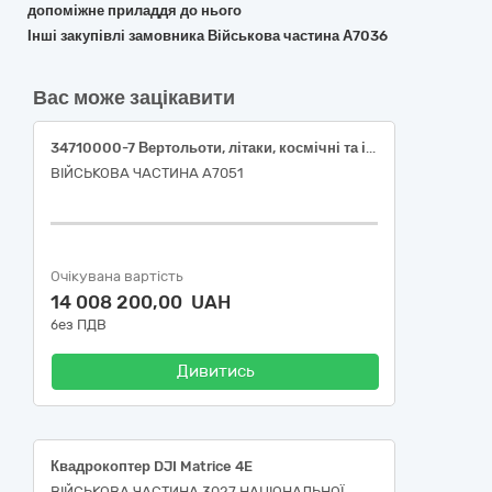
допоміжне приладдя до нього
Інші закупівлі замовника Військова частина А7036
Вас може зацікавити
34710000-7 Вертольоти, літаки, космічні та інші літальні апарати з двигуном (Квадрокоптер DJI Matrice 4T в комплекті (техніка спеціального призначення))
ВІЙСЬКОВА ЧАСТИНА А7051
Очікувана вартість
14 008 200,00 UAH
без ПДВ
Дивитись
Квадрокоптер DJI Matrice 4E
ВІЙСЬКОВА ЧАСТИНА 3027 НАЦІОНАЛЬНОЇ