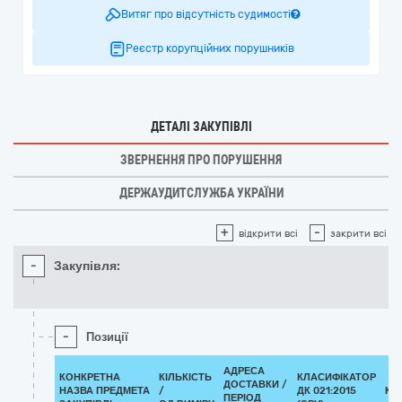
Витяг про відсутність судимості
Реєстр корупційних порушників
ДЕТАЛІ ЗАКУПІВЛІ
ЗВЕРНЕННЯ ПРО ПОРУШЕННЯ
ДЕРЖАУДИТСЛУЖБА УКРАЇНИ
+
-
відкрити всі
закрити всі
-
Закупівля:
-
Позиції
АДРЕСА
КОНКРЕТНА
КІЛЬКІСТЬ
КЛАСИФІКАТОР
ДОСТАВКИ /
НАЗВА ПРЕДМЕТА
/
ДК 021:2015
КЛ
ПЕРІОД