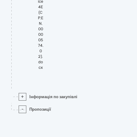
ice
4E
(C
P.E
N.
00
00
05
74.
0
2).
do
cx
+
Інформація по закупівлі
-
Пропозиції