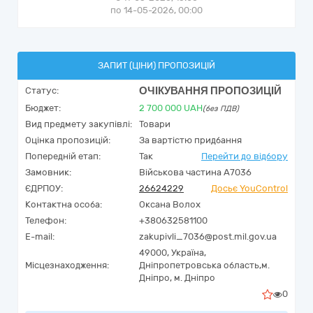
по 14-05-2026, 00:00
ЗАПИТ (ЦІНИ) ПРОПОЗИЦІЙ
ОЧІКУВАННЯ ПРОПОЗИЦІЙ
Статус:
Бюджет:
2 700 000
UAH
(без ПДВ)
Вид предмету закупівлі:
Товари
Оцінка пропозицій:
За вартістю придбання
Попередній етап:
Так
Перейти до відбору
Замовник:
Військова частина А7036
ЄДРПОУ:
26624229
Досьє YouControl
Контактна особа:
Оксана Волох
Телефон:
+380632581100
E-mail:
zakupivli_7036@post.mil.gov.ua
49000,
Україна
,
Місцезнаходження:
Дніпропетровська область,
м.
Дніпро,
м. Дніпро
0