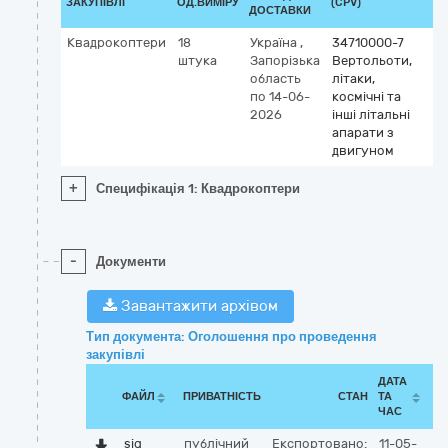
ЗАКУПІВЛІ
ОД.ВИМІРУ
(CPV)
ДОСТАВКИ
Квадрокоптери
18
Україна
,
34710000-7
штука
Запорізька
Вертольоти,
область
літаки,
по 14-06-
космічні та
2026
інші літальні
апарати з
двигуном
+
Специфікація 1: Квадрокоптери
-
Документи
Завантажити архівом
Тип документа: Оголошення про проведення
закупівлі
ДАТА
ФАЙЛ
ПРИВАТНІСТЬ
СТАН
ТА
ЧАС
sig
публічний
Експортовано:
11-05-