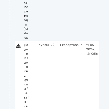
ка-
пе
ре
мо
жц
я
(3).
do
cx
До
публічний
Експортовано:
11-05-
да
2026,
то
12:10:56
к 1
до
ТД
кв
алі
фі
ка
цій
ні
та і
нш
і в