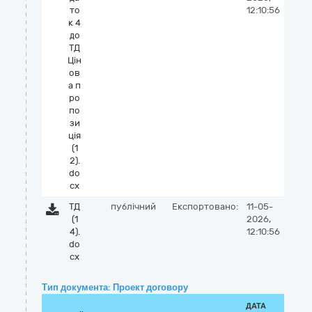
то
12:10:56
к 4
до
ТД
Цiн
ов
а п
ро
по
зи
цiя
(1
2).
do
cx
ТД
публічний
Експортовано:
11-05-
(1
2026,
4).
12:10:56
do
cx
Тип документа: Проект договору
ДАТА