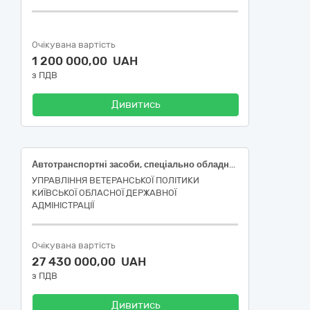
Очікувана вартість
1 200 000,00 UAH
з ПДВ
Дивитись
Автотранспортні засоби, спеціально обладнані для перевезення осіб з інвалідністю та інших маломобільних груп населення (ДК 021:2015 – 34110000-1 Легкові автомобілі)
УПРАВЛІННЯ ВЕТЕРАНСЬКОЇ ПОЛІТИКИ
КИЇВСЬКОЇ ОБЛАСНОЇ ДЕРЖАВНОЇ
АДМІНІСТРАЦІЇ
Очікувана вартість
27 430 000,00 UAH
з ПДВ
Дивитись