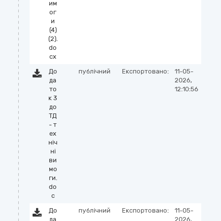
им
ог
и
(4)
(2).
do
cx
До
публічний
Експортовано:
11-05-
да
2026,
то
12:10:56
к 3
до
ТД
- т
ех
ніч
ні
ви
мо
ги.
do
c
До
публічний
Експортовано:
11-05-
да
2026,