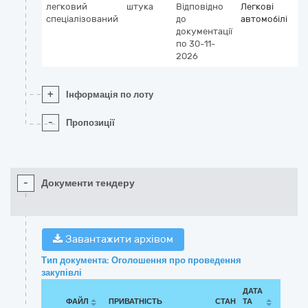
легковий
штука
Відповідно
Легкові
спеціалізований
до
автомобілі
документації
по 30-11-
2026
+
Інформація по лоту
-
Пропозиції
-
Документи тендеру
Завантажити архівом
Тип документа: Оголошення про проведення
закупівлі
ДАТА
ФАЙЛ
ПРИВАТНІСТЬ
СТАН
ТА