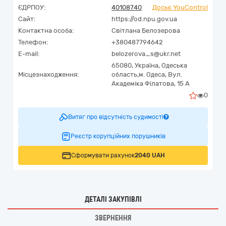
ЄДРПОУ:
40108740
Досьє YouControl
Сайт:
https://od.npu.gov.ua
Контактна особа:
Світлана Белозерова
Телефон:
+380487794642
E-mail:
belozerova_s@ukr.net
65080,
Україна
,
Одеська
Місцезнаходження:
область,
м. Одеса,
Вул.
Академіка Філатова, 15 А
0
Витяг про відсутність судимості
Реєстр корупційних порушників
Сформувати рахунок
2040 UAH
ДЕТАЛІ ЗАКУПІВЛІ
ЗВЕРНЕННЯ