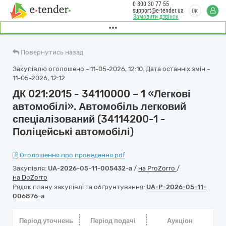
0 800 30 77 55
support@e-tender.ua
UK
Замовити дзвінок
Повернутись назад
Закупівлю оголошено - 11-05-2026, 12:10. Дата останніх змін -
11-05-2026, 12:12
ДК 021:2015 - 34110000 – 1 «Легкові
автомобілі». Автомобіль легковий
спеціалізований (34114200-1 -
Поліцейські автомобілі)
Оголошення про проведення.pdf
Закупівля:
UA-2026-05-11-005432-a
/
на ProZorro
/
на DoZorro
Рядок плану закупівлі та обґрунтування:
UA-P-2026-05-11-
006876-a
Період уточнень
Період подачі
Аукціон