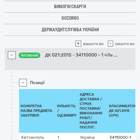
ВИМОГИ/СКАРГИ
DOZORRO
ДЕРЖАУДИТСЛУЖБА УКРАЇНИ
+
-
відкрити всі
закрити всі
-
ДК 021:2015 - 34110000 – 1 «Ле
...
Активний
-
Позиції
АДРЕСА
ДОСТАВКИ /
СТРОК
КОНКРЕТНА
КІЛЬКІСТЬ
КЛАСИФІКАТОР
ПОСТАВКИ/
НАЗВА ПРЕДМЕТА
/
ДК 021:2015
ВИКОНАННЯ
ЗАКУПІВЛІ
ОД.ВИМІРУ
(CPV)
РОБІТ/
НАДАННЯ
ПОСЛУГ:
Автомобіль
1
Україна
34110000-1