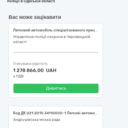
поліції в Одеській області
Вас може зацікавити
Легковий автомобіль спеціалізованого призначення (код ДК 021:2015 – 34110000-1 «Легкові автомобілі») Транспортні засоби спеціального призначення (Легковий автомобіль спеціалізованого призначення) (код ДК 021:2015 – 34110000-1 «Легкові автомобілі»)- 34114000-9 - Транспортні засоби спеціального призначення -34114200-1 - Поліцейські автомобілі)
Управління поліції охорони в Чернівецькій
області
Очікувана вартість
1 278 866,00 UAH
з ПДВ
Дивитись
Код ДК 021:2015:34110000-1 Легкові автомобілі
Андрушівська міська рада