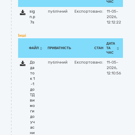
ЧАС
sig
публічний
Експортовано:
11-05-
n.p
2026,
7s
12:12:22
Інші
ДАТА
ФАЙЛ
ПРИВАТНІСТЬ
СТАН
ТА
ЧАС
До
публічний
Експортовано:
11-05-
да
2026,
то
12:10:56
к 1
-1
до
ТД
ви
мо
ги
до
уч
ас
ни