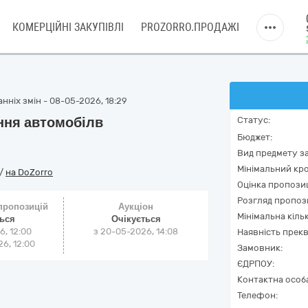
КОМЕРЦІЙНІ ЗАКУПІВЛІ
PROZORRO.ПРОДАЖІ
нніх змін - 08-05-2026, 18:29
ння автомобілв
Статус:
Бюджет:
Вид предмету за
Мінімальний кро
/
на DoZorro
Оцінка пропозиц
Розгляд пропоз
 пропозицій
Аукціон
Мінімальна кіль
ться
Очікується
6, 12:00
з
20-05-2026, 14:08
Наявність прекв
6, 12:00
Замовник:
ЄДРПОУ:
Контактна особ
Телефон: