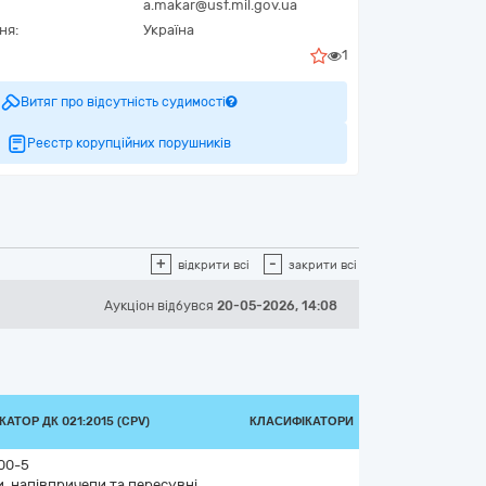
a.makar@usf.mil.gov.ua
ня:
Україна
1
Витяг про відсутність судимості
Реєстр корупційних порушників
+
-
відкрити всі
закрити всі
Аукціон відбувся
20-05-2026, 14:08
АТОР ДК 021:2015 (CPV)
КЛАСИФІКАТОРИ
00-5
, напівпричепи та пересувні