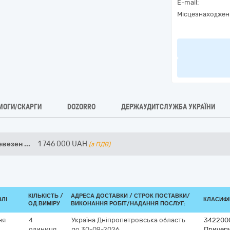
E-mail:
Місцезнаходжен
МОГИ/СКАРГИ
DOZORRO
ДЕРЖАУДИТСЛУЖБА УКРАЇНИ
евезен
...
1 746 000
UAH
(з ПДВ)
КІЛЬКІСТЬ /
АДРЕСА ДОСТАВКИ /
СТРОК ПОСТАВКИ/
ВЛІ
КЛАСИФІК
ОД.ВИМІРУ
ВИКОНАННЯ РОБІТ/НАДАННЯ ПОСЛУГ:
ня
4
Україна
Дніпропетровська область
342200
одиниця
по 30-09-2026
Причепи