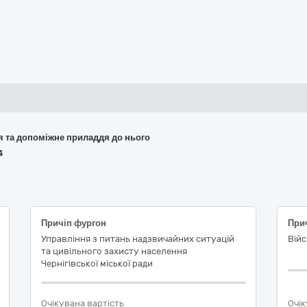
ня та допоміжне приладдя до нього
4
Причіп фургон
Управління з питань надзвичайних ситуацій
Вій
та цивільного захисту населення
Чернігівської міської ради
Очікувана вартість
Очік