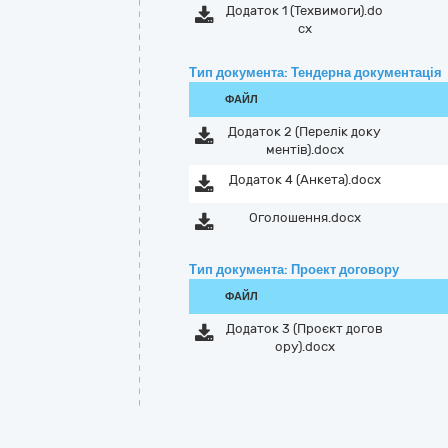
Додаток 1 (Техвимоги).do
cx
Тип документа: Тендерна документація
ФАЙЛ
Додаток 2 (Перелік доку
ментів).docx
Додаток 4 (Анкета).docx
Оголошення.docx
Тип документа: Проект договору
ФАЙЛ
Додаток 3 (Проєкт догов
ору).docx