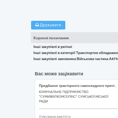
Друкувати
Корисні посилання
Інші закупівлі в регіоні
Інші закупівлі в категорії Транспортне обладнан
Інші закупівлі замовника Військова частина А471
Вас може зацікавити
Придбання тракторного самоскидного причіпу
КОМУНАЛЬНЕ ПІДПРИЄМСТВО
"СУМИЖИЛКОМСЕРВІС" СУМСЬКОЇ МІСЬКОЇ
РАДИ
Очікувана вартість