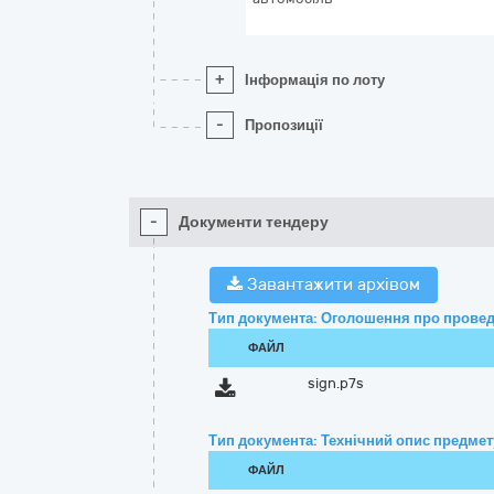
+
Інформація по лоту
-
Пропозиції
-
Документи тендеру
Завантажити архівом
Тип документа: Оголошення про провед
ФАЙЛ
sign.p7s
Тип документа: Технічний опис предмету
ФАЙЛ