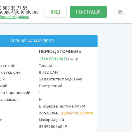
0 800 30 77 55
support@e-tender.ua
ВХІД
РЕЄСТРАЦІЯ
UK
Замовити дзвінок
СПРОЩЕНА ЗАКУПІВЛЯ
ПЕРІОД УТОЧНЕНЬ
1 746 000
UAH
(з ПДВ)
купівлі:
Товари
к аукціону:
8 732 UAH
ій:
За вартістю придбання
ицій:
Поступовий
кість пропозицій:
1
аліфікації:
Ні
Військова частина А4714
26638094
Досьє YouControl
а:
Макар Андрій
380998056549