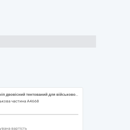
Причіп двовісний тентований для військової автомобільної техніки спеціального призначення
ськова частина А4668
увана вартість