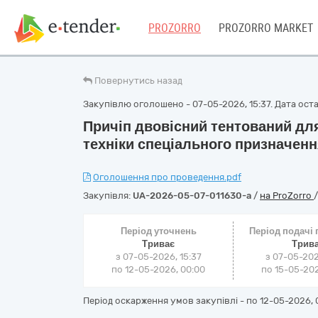
PROZORRO
PROZORRO MARKET
Повернутись назад
Закупівлю оголошено - 07-05-2026, 15:37. Дата остан
Причіп двовісний тентований для
техніки спеціального призначен
Оголошення про проведення.pdf
Закупівля:
UA-2026-05-07-011630-a
/
на ProZorro
Період уточнень
Період подачі
Триває
Трив
з 07-05-2026, 15:37
з 07-05-202
по 12-05-2026, 00:00
по 15-05-202
Період оскарження умов закупівлі - по
12-05-2026, 