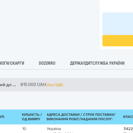
МОГИ/СКАРГИ
DOZORRO
ДЕРЖАУДИТСЛУЖБА УКРАЇНИ
ний дл
...
815 000
UAH
(без ПДВ)
КІЛЬКІСТЬ /
АДРЕСА ДОСТАВКИ /
СТРОК ПОСТАВКИ/
ВЛІ
КЛАСИ
ОД.ВИМІРУ
ВИКОНАННЯ РОБІТ/НАДАННЯ ПОСЛУГ:
10
Україна
3422