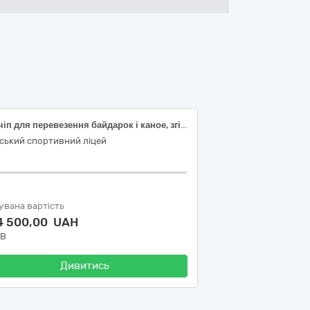
Причіп для перевезення байдарок і каное, згідно код ДК 021:2015:34220000-5 (Причепи, напівпричепи та пересувні контейнери)
ський спортивний ліцей
увана вартість
4 500,00 UAH
ДВ
Дивитись