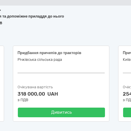
ь
ня та допоміжне приладдя до нього
68
Придбання причепів до тракторів
Річківська сільська рада
Київ
Очікувана вартість
Очік
318 000,00 UAH
25
з ПДВ
з П
Дивитись