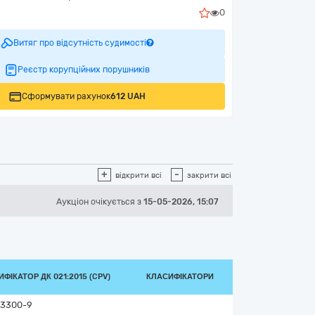
0
Витяг про відсутність судимості
Реєстр корупційних порушників
Сформувати рахунок
612 UAH
+
-
відкрити всі
закрити всі
Аукціон
очікується
з
15-05-2026, 15:07
ФІКАТОР ДК 021:2015 (CPV)
КЛАСИФІКАТОРИ
3300-9