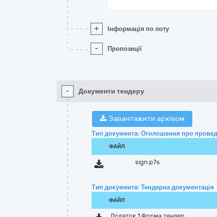
+
Інформація по лоту
-
Пропозиції
-
Документи тендеру
Завантажити архівом
Тип документа: Оголошення про провед
ФАЙЛ
sign.p7s
Тип документа: Тендерна документація
ФАЙЛ
Додаток 1 Форма тендер