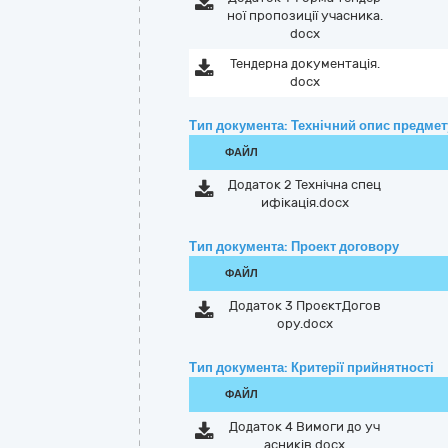
ної пропозиції учасника.
docx
Тендерна документація.
docx
Тип документа: Технічний опис предмету
ФАЙЛ
Додаток 2 Технічна спец
ифікація.docx
Тип документа: Проект договору
ФАЙЛ
Додаток 3 ПроєктДогов
ору.docx
Тип документа: Критерії прийнятності
ФАЙЛ
Додаток 4 Вимоги до уч
асників.docx