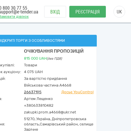
0 800 30 77 55
support@e-tender.ua
ВХІД
РЕЄСТРАЦІЯ
UK
Замовити дзвінок
ВІДКРИТІ ТОРГИ З ОСОБЛИВОСТЯМИ
ОЧІКУВАННЯ ПРОПОЗИЦІЙ
815 000
UAH
(без ПДВ)
купівлі:
Товари
к аукціону:
4 075 UAH
ій:
За вартістю придбання
Військова частина А4668
26637195
Досьє YouControl
а:
Артем Лещенко
+380633810482
zakupki.prom.a4668@ukr.net
51270,
Україна
,
Дніпропетровська
ня:
область,
Самарівський район,
селище
Зарічне