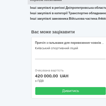
Інші закупівлі в регіоні Дніпропетровська област
Інші закупівлі в категорії Транспортне обладнан
Інші закупівлі замовника Військова частина А46
Вас може зацікавити
Причіп з гальмами для перевезення човнів для веслування академічного, згідно код ДК 021:2015:34220000-5 (Причепи, напівпричепи та пересувні контейнери)
Київський спортивний ліцей
Очікувана вартість
420 000,00 UAH
з ПДВ
Дивитись