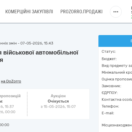
КОМЕРЦІЙНІ ЗАКУПІВЛІ
PROZORRO.ПРОДАЖІ
ніх змін - 07-05-2026, 15:43
 військової автомобільної
Статус:
ня
Бюджет:
Вид предмету за
Мінімальний кро
Оцінка пропозиц
/
на DoZorro
Замовник:
ЄДРПОУ:
 пропозицій
Аукціон
Контактна особ
ає
Очікується
Телефон:
6, 15:37
з
15-05-2026, 15:07
6, 00:00
E-mail:
00:00
Місцезнаходжен