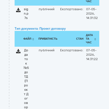
ЧАС
sig
публічний
Експортовано:
07-05-
n.p
2026,
7s
14:31:32
Тип документа: Проект договору
ДАТА
ФАЙЛ
ПРИВАТНІСТЬ
СТАН
ТА
ЧАС
До
публічний
Експортовано:
07-05-
да
2026,
то
14:31:22
к
№5
до
ТД
(П
ро
єк
т Д
ог
ов
ор