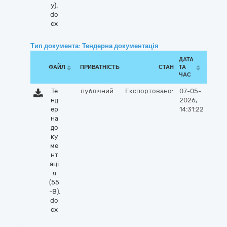
у).
do
cx
Тип документа: Тендерна документація
ДАТА
ФАЙЛ
ПРИВАТНІСТЬ
СТАН
ТА
ЧАС
Те
публічний
Експортовано:
07-05-
нд
2026,
ер
14:31:22
на
до
ку
ме
нт
аці
я
(55
-В).
do
cx