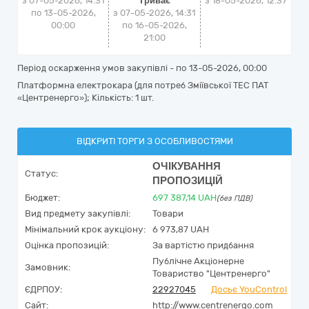
з 07-05-2026, 14:31
Триває
з
18-05-2026, 12:37
по 13-05-2026,
з 07-05-2026, 14:31
00:00
по 16-05-2026,
21:00
Період оскарження умов закупівлі - по
13-05-2026, 00:00
Платформна електрокара (для потреб Зміївської ТЕС ПАТ
«Центренерго»); Кількість: 1 шт.
ВІДКРИТІ ТОРГИ З ОСОБЛИВОСТЯМИ
ОЧІКУВАННЯ
Статус:
ПРОПОЗИЦІЙ
Бюджет:
697 387,14
UAH
(без ПДВ)
Вид предмету закупівлі:
Товари
Мінімальний крок аукціону:
6 973,87 UAH
Оцінка пропозицій:
За вартістю придбання
Публічне Акціонерне
Замовник:
Товариство "Центренерго"
ЄДРПОУ:
22927045
Досьє YouControl
Сайт:
http://www.centrenergo.com