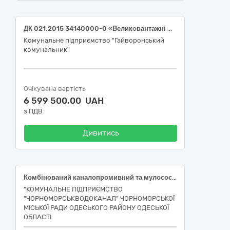
ДК 021:2015 34140000-0 «Великовантажні мототранспортні засоби» (Сміттєвоз із заднім завантаженням та снігоприбиральним відвалом)
Комунальне підприємство "Гайворонський
комунальник"
Очікувана вартість
6 599 500,00 UAH
з ПДВ
Дивитись
Комбінований каналопромивний та мулососний автомобіль
"КОМУНАЛЬНЕ ПІДПРИЄМСТВО
"ЧОРНОМОРСЬКВОДОКАНАЛ" ЧОРНОМОРСЬКОЇ
МІСЬКОЇ РАДИ ОДЕСЬКОГО РАЙОНУ ОДЕСЬКОЇ
ОБЛАСТІ