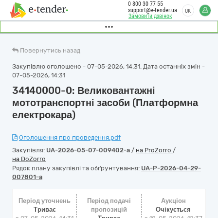
0 800 30 77 55
support@e-tender.ua
UK
Замовити дзвінок
Повернутись назад
Закупівлю оголошено - 07-05-2026, 14:31. Дата останніх змін -
07-05-2026, 14:31
34140000-0: Великовантажні
мототранспортні засоби (Платформна
електрокара)
Оголошення про проведення.pdf
Закупівля:
UA-2026-05-07-009402-a
/
на ProZorro
/
на DoZorro
Рядок плану закупівлі та обґрунтування:
UA-P-2026-04-29-
007801-a
Період уточнень
Період подачі
Аукціон
Триває
пропозицій
Очікується