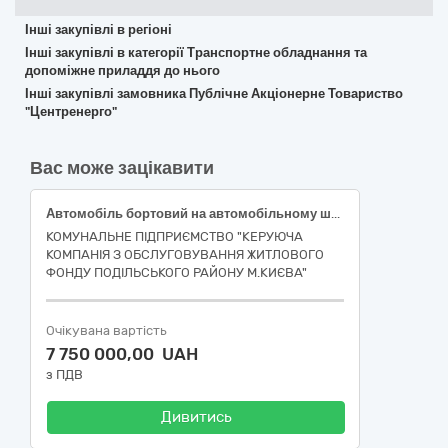
Інші закупівлі в регіоні
Інші закупівлі в категорії Транспортне обладнання та
допоміжне приладдя до нього
Інші закупівлі замовника Публічне Акціонерне Товариство
"Центренерго"
Вас може зацікавити
Автомобіль бортовий на автомобільному шасі Iveco (або еквівалент) з краном-маніпулятором за кодом ДК 021-2015 (CPV) 34140000-0 Великовантажні мототранспортні засоби
КОМУНАЛЬНЕ ПІДПРИЄМСТВО "КЕРУЮЧА
КОМПАНІЯ З ОБСЛУГОВУВАННЯ ЖИТЛОВОГО
ФОНДУ ПОДІЛЬСЬКОГО РАЙОНУ М.КИЄВА"
Очікувана вартість
7 750 000,00 UAH
з ПДВ
Дивитись