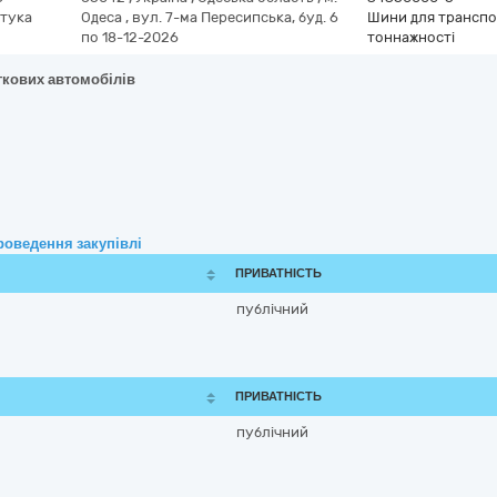
тука
Одеса
,
вул. 7-ма Пересипська, буд. 6
Шини для транспор
по 18-12-2026
тоннажності
гкових автомобілів
роведення закупівлі
ПРИВАТНІСТЬ
публічний
ПРИВАТНІСТЬ
публічний