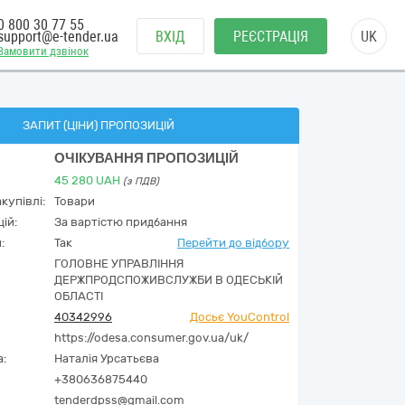
0 800 30 77 55
support@e-tender.ua
ВХІД
РЕЄСТРАЦІЯ
UK
Замовити дзвінок
ЗАПИТ (ЦІНИ) ПРОПОЗИЦІЙ
ОЧІКУВАННЯ ПРОПОЗИЦІЙ
45 280
UAH
(з ПДВ)
купівлі:
Товари
ій:
За вартістю придбання
:
Так
Перейти до відбору
ГОЛОВНЕ УПРАВЛІННЯ
ДЕРЖПРОДСПОЖИВСЛУЖБИ В ОДЕСЬКІЙ
ОБЛАСТІ
40342996
Досьє YouControl
https://odesa.consumer.gov.ua/uk/
а:
Наталія Урсатьєва
+380636875440
tenderdpss@gmail.com