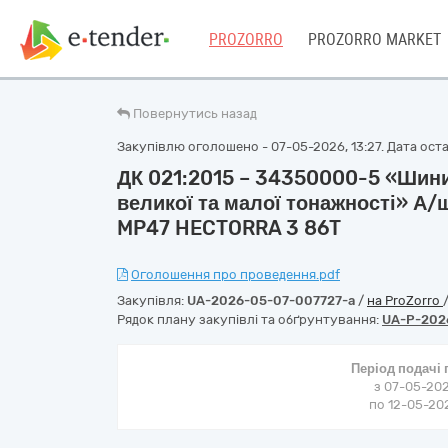
PROZORRO
PROZORRO MARKET
Повернутись назад
Закупівлю оголошено - 07-05-2026, 13:27. Дата остан
ДК 021:2015 – 34350000-5 «Шини
великої та малої тонажності» А
MP47 HECTORRA 3 86T
Оголошення про проведення.pdf
Закупівля:
UA-2026-05-07-007727-a
/
на ProZorro
Рядок плану закупівлі та обґрунтування:
UA-P-202
Період подачі
з 07-05-202
по 12-05-202