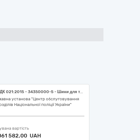
Код ДК 021:2015 - 34350000-5 - Шини для транспортних засобів великої та малої тоннажності (Автомобільні шини)
жавна установа "Центр обслуговування
озділів Національної поліції України"
увана вартість
 061 582,00 UAH