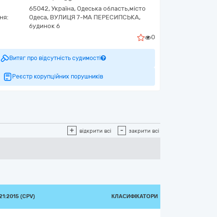
65042,
Україна
,
Одеська область,
місто
ня:
Одеса,
ВУЛИЦЯ 7-МА ПЕРЕСИПСЬКА,
будинок 6
0
Витяг про відсутність судимості
Реєстр корупційних порушників
+
-
відкрити всі
закрити всі
1:2015 (CPV)
КЛАСИФІКАТОРИ