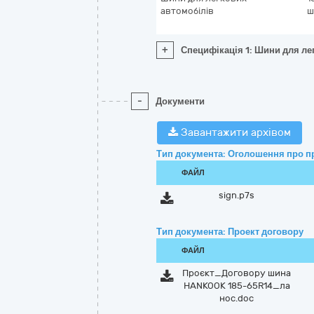
автомобілів
ш
+
Специфікація 1: Шини для ле
-
Документи
Завантажити архівом
Тип документа: Оголошення про п
ФАЙЛ
sign.p7s
Тип документа: Проект договору
ФАЙЛ
Проєкт_Договору шина
HANKOOK 185-65R14_ла
нос.doc