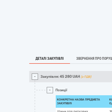
ДЕТАЛІ ЗАКУПІВЛІ
ЗВЕРНЕННЯ ПРО ПОРУ
-
Закупівля:
45 280
UAH
(з ПДВ)
-
Позиції
КОНКРЕТНА НАЗВА ПРЕДМЕТА
К
ЗАКУПІВЛІ
О
Шини для легкових
1