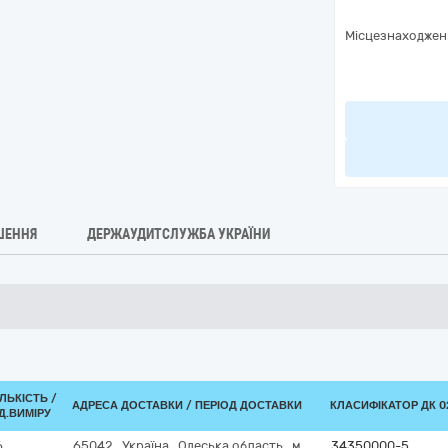
Місцезнаходжен
ШЕННЯ
ДЕРЖАУДИТСЛУЖБА УКРАЇНИ
ІЛЬКІСТЬ /
АДРЕСА ДОСТАВКИ / ПЕРІОД ДОСТАВКИ
КЛАСИФІКАТОР ДК 02
Д.ВИМІРУ
6
65042
,
Україна
,
Одеська область
,
м.
34350000-5