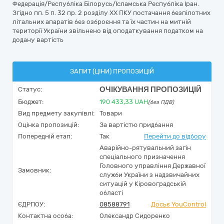
Федерація/Республіка Білорусь/Ісламська Республіка Іран.
Згідно пп. 5 п. 32 пр. 2 розділу ХХ ПКУ постачання безпілотних
літальних апаратів без озброєння та їх частин на митній
території України звільнено від оподаткування податком на
додану вартість
ЗАПИТ (ЦІНИ) ПРОПОЗИЦІЙ
ОЧІКУВАННЯ ПРОПОЗИЦІЙ
Статус:
Бюджет:
190 433,33
UAH
(без ПДВ)
Вид предмету закупівлі:
Товари
Оцінка пропозицій:
За вартістю придбання
Попередній етап:
Так
Перейти до відбору
Аварійно-рятувальний загін
спеціального призначення
Головного управління Державної
Замовник:
служби України з надзвичайних
ситуацій у Кіровоградській
області
ЄДРПОУ:
08588791
Досьє YouControl
Контактна особа:
Олександр Сидоренко