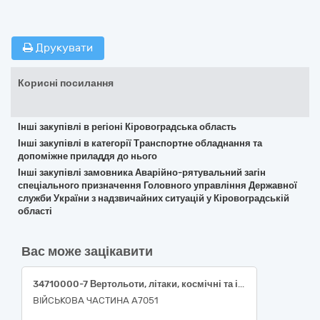
Друкувати
Корисні посилання
Інші закупівлі в регіоні Кіровоградська область
Інші закупівлі в категорії Транспортне обладнання та
допоміжне приладдя до нього
Інші закупівлі замовника Аварійно-рятувальний загін
спеціального призначення Головного управління Державної
служби України з надзвичайних ситуацій у Кіровоградській
області
Вас може зацікавити
34710000-7 Вертольоти, літаки, космічні та інші літальні апарати з двигуном (Квадрокоптер DJI Matrice 4T в комплекті (техніка спеціального призначення))
ВІЙСЬКОВА ЧАСТИНА А7051