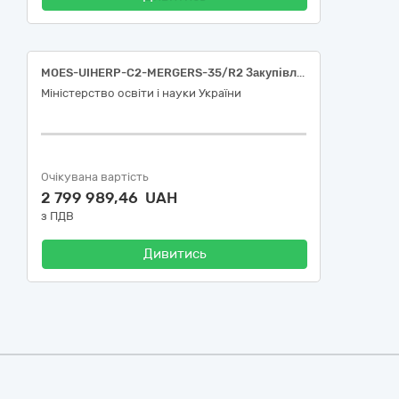
MOES-UIHERP-C2-MERGERS-35/R2 Закупівля квадрокоптера з обладнанням для аерофотограмметрії та лідарної зйомки для ІФНТУНГ
Міністерство освіти і науки України
Очікувана вартість
2 799 989,46 UAH
з ПДВ
Дивитись