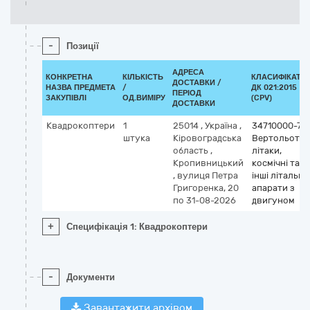
-
Позиції
АДРЕСА
КОНКРЕТНА
КІЛЬКІСТЬ
КЛАСИФІКАТО
ДОСТАВКИ /
НАЗВА ПРЕДМЕТА
/
ДК 021:2015
ПЕРІОД
ЗАКУПІВЛІ
ОД.ВИМІРУ
(CPV)
ДОСТАВКИ
Квадрокоптери
1
25014
,
Україна
,
34710000-7
штука
Кіровоградська
Вертольоти,
область
,
літаки,
Кропивницький
космічні та
,
вулиця Петра
інші літальні
Григоренка, 20
апарати з
по 31-08-2026
двигуном
+
Специфікація 1: Квадрокоптери
-
Документи
Завантажити архівом