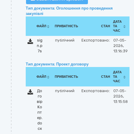
Тип документа: Оголошення про проведення
закупівлі
ДАТА
ФАЙЛ
ПРИВАТНІСТЬ
СТАН
ТА
ЧАС
sig
публічний
Експортовано:
07-05-
n.p
2026,
7s
13:16:39
Тип документа: Проект договору
ДАТА
ФАЙЛ
ПРИВАТНІСТЬ
СТАН
ТА
ЧАС
До
публічний
Експортовано:
07-05-
го
2026,
вір
13:15:58
Ко
пт
ер.
do
cx