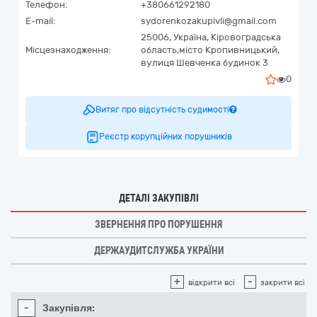
Телефон:
+380661292180
E-mail:
sydorenkozakupivli@gmail.com
25006,
Україна
,
Кіровоградська
Місцезнаходження:
область,
місто Кропивницький,
вулиця Шевченка будинок 3
0
Витяг про відсутність судимості
Реєстр корупційних порушників
ДЕТАЛІ ЗАКУПІВЛІ
ЗВЕРНЕННЯ ПРО ПОРУШЕННЯ
ДЕРЖАУДИТСЛУЖБА УКРАЇНИ
+
-
відкрити всі
закрити всі
-
Закупівля: