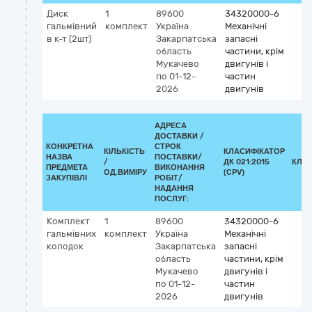
Диск
1
89600
34320000-6
гальмiвний
комплект
Україна
Механічні
в к-т (2шт)
Закарпатська
запасні
область
частини, крім
Мукачево
двигунів і
по 01-12-
частин
2026
двигунів
АДРЕСА
ДОСТАВКИ /
КОНКРЕТНА
СТРОК
КІЛЬКІСТЬ
КЛАСИФІКАТОР
НАЗВА
ПОСТАВКИ/
/
ДК 021:2015
КЛА
ПРЕДМЕТА
ВИКОНАННЯ
ОД.ВИМІРУ
(CPV)
ЗАКУПІВЛІ
РОБІТ/
НАДАННЯ
ПОСЛУГ:
Комплект
1
89600
34320000-6
гальмівних
комплект
Україна
Механічні
колодок
Закарпатська
запасні
область
частини, крім
Мукачево
двигунів і
по 01-12-
частин
2026
двигунів