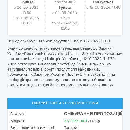
Триває
пропозицій
Очікується
з 06-05-2026,
Триває
з
15-05-2026, 11:40
10:30
з 06-05-2026,
по 11-05-2026,
10:30
00:00
по 14-05-2026,
12:00
Період оскарження умов закупівлі - по
11-05-2026, 00:00
Зміни до річного плану закупівель. відповідно до Закону
України «Про публічні закупівлі» (далі — Закон) з урахуванням
постанови Кабінету Міністрів України від 12.10.2022 № 1178
«Про затвердження особливостей здійснення публічних
закупівель товарів, робіт і послуг для замовників,
передбачених Законом України “Про публічні закупівлі”, на
період дії правового режиму воєнного стану в Україні та
протягом 90 днів з дня його припинення або скасування»
ВІДКРИТІ ТОРГИ З ОСОБЛИВОСТЯМИ
ОЧІКУВАННЯ ПРОПОЗИЦІЙ
Статус:
Бюджет:
3 971,92
UAH
(з ПДВ)
Вид предмету закупівлі:
Товари