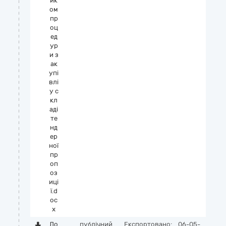
ик
ом
пр
оц
ед
ур
и з
ак
упі
влі
у с
кл
аді
те
нд
ер
ної
пр
оп
оз
иці
ї.d
oc
x
До
публічний
Експортовано:
06-05-