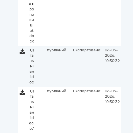
а п
ро
по
зи
ці
я).
do
cx
ТД
публічний
Експортовано:
06-05-
га
2026,
ль
10:30:32
мі
вн
і.d
oc
ТД
публічний
Експортовано:
06-05-
га
2026,
ль
10:30:32
мі
вн
і.d
oc.
p7