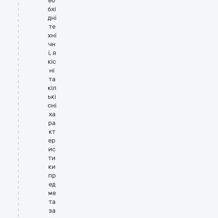
ео
бхі
дні
те
хні
чн
і, я
кіс
ні
та
кіл
ькі
сні
ха
ра
кт
ер
ис
ти
ки
пр
ед
ме
та
за