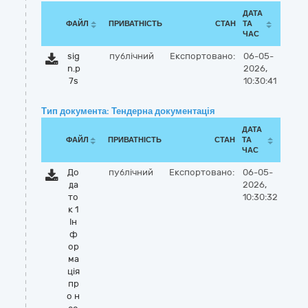
ДАТА
ФАЙЛ
ПРИВАТНІСТЬ
СТАН
ТА
ЧАС
sig
публічний
Експортовано:
06-05-
n.p
2026,
7s
10:30:41
Тип документа: Тендерна документація
ДАТА
ФАЙЛ
ПРИВАТНІСТЬ
СТАН
ТА
ЧАС
До
публічний
Експортовано:
06-05-
да
2026,
то
10:30:32
к 1
Ін
ф
ор
ма
ція
пр
о н