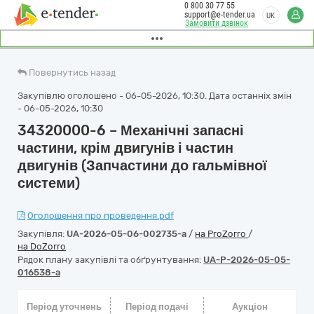
0 800 30 77 55
support@e-tender.ua
UK
Замовити дзвінок
Повернутись назад
Закупівлю оголошено - 06-05-2026, 10:30. Дата останніх змін
- 06-05-2026, 10:30
34320000-6 – Механічні запасні
частини, крім двигунів і частин
двигунів (Запчастини до гальмівної
системи)
Оголошення про проведення.pdf
Закупівля:
UA-2026-05-06-002735-a
/
на ProZorro
/
на DoZorro
Рядок плану закупівлі та обґрунтування:
UA-P-2026-05-05-
016538-a
Період уточнень
Період подачі
Аукціон