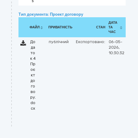
s
Тип документа: Проект договору
ДАТА
ФАЙЛ
ПРИВАТНІСТЬ
СТАН
ТА
ЧАС
До
публічний
Експортовано:
06-05-
да
2026,
то
10:30:32
к 4
Пр
оє
кт
до
го
во
ру.
do
cx