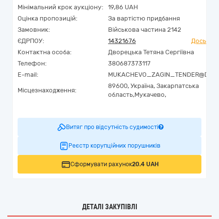
Мінімальний крок аукціону:
19,86 UAH
Оцінка пропозицій:
За вартістю придбання
Замовник:
Військова частина 2142
ЄДРПОУ:
14321676
Досьє Yo
Контактна особа:
Дворецька Тетяна Сергіївна
Телефон:
380687373117
E-mail:
MUKACHEVO_ZAGIN_TENDER@DPSU
89600,
Україна
,
Закарпатська
Місцезнаходження:
область,
Мукачево,
Витяг про відсутність судимості
Реєстр корупційних порушників
Сформувати рахунок
20.4 UAH
ДЕТАЛІ ЗАКУПІВЛІ