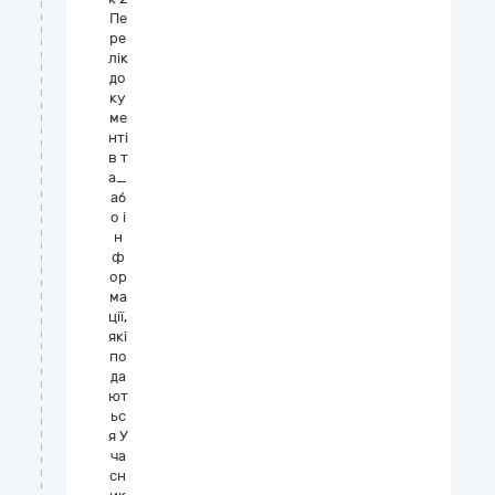
Пе
ре
лік
до
ку
ме
нті
в т
а_
аб
о і
н
ф
ор
ма
ції,
які
по
да
ют
ьс
я У
ча
сн