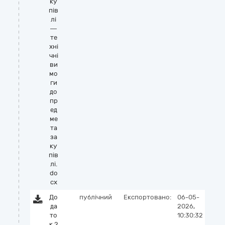
ку
пів
лі
—
те
хні
чні
ви
мо
ги
до
пр
ед
ме
та
за
ку
пів
лі.
do
cx
До
публічний
Експортовано:
06-05-
да
2026,
то
10:30:32
к 2