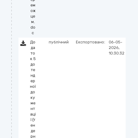
ем
ож
це
м.
do
c
До
публічний
Експортовано:
06-05-
да
2026,
то
10:30:32
к 5
до
те
нд
ер
ної
до
ку
ме
нт
аці
ї (т
ен
де
рн