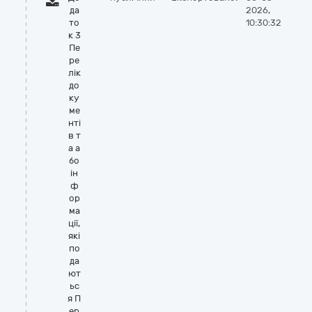
да
2026,
то
10:30:32
к 3
Пе
ре
лік
до
ку
ме
нті
в т
а а
бо
ін
ф
ор
ма
ції,
які
по
да
ют
ьс
я П
ер