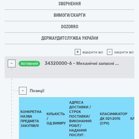
ЗВЕРНЕННЯ
ВИМОГИ/СКАРГИ
DOZORRO
ДЕРЖАУДИТСЛУЖБА УКРАЇНИ
+
-
відкрити всі
закрити всі
-
34320000-6 – Механічні запасні
...
Активний
-
Позиції
АДРЕСА
ДОСТАВКИ /
КОНКРЕТНА
СТРОК
КІЛЬКІСТЬ
КЛАСИФІКАТОР
НАЗВА
ПОСТАВКИ/
/
ДК 021:2015
КЛА
ПРЕДМЕТА
ВИКОНАННЯ
ОД.ВИМІРУ
(CPV)
ЗАКУПІВЛІ
РОБІТ/
НАДАННЯ
ПОСЛУГ: