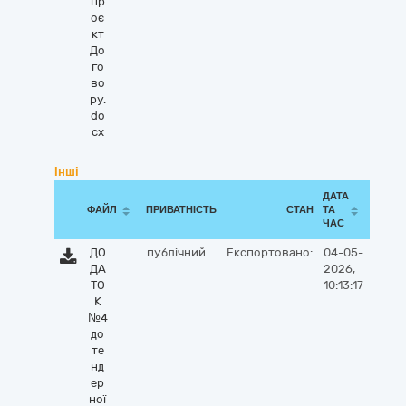
пр
оє
кт
До
го
во
ру.
do
cx
Інші
ДАТА
ФАЙЛ
ПРИВАТНІСТЬ
СТАН
ТА
ЧАС
ДО
публічний
Експортовано:
04-05-
ДА
2026,
ТО
10:13:17
К
№4
до
те
нд
ер
ної