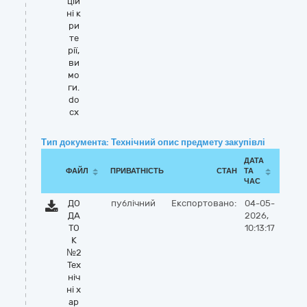
цій
ні к
ри
те
рії,
ви
мо
ги.
do
cx
Тип документа: Технічний опис предмету закупівлі
ДАТА
ФАЙЛ
ПРИВАТНІСТЬ
СТАН
ТА
ЧАС
ДО
публічний
Експортовано:
04-05-
ДА
2026,
ТО
10:13:17
К
№2
Тех
ніч
ні х
ар