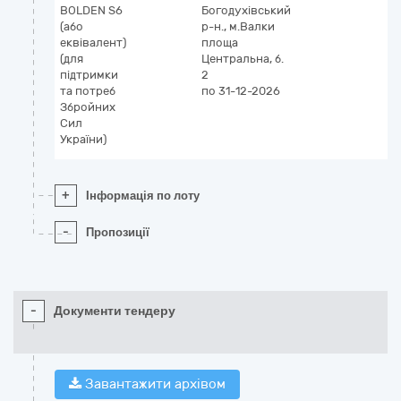
BOLDEN S6
Богодухівський
(або
р-н., м.Валки
еквівалент)
площа
(для
Центральна, б.
підтримки
2
та потреб
по 31-12-2026
Збройних
Сил
України)
+
Інформація по лоту
-
Пропозиції
-
Документи тендеру
Завантажити архівом