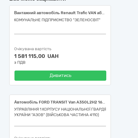
Вантажний автомобіль Renault Trafic VAN або еквівалент
КОМУНАЛЬНЕ ПІДПРИЄМСТВО "ЗЕЛЕНОСВІТ"
Очікувана вартість
1 581 115,00 UAH
з ПДВ
Дивитись
Автомобіль FORD TRANSIT Van A350L2H2 165 Trend, Автомобіль FORD TRANSIT DCIV A350L3H2 165 Trend
УПРАВЛІННЯ 1 КОРПУСУ НАЦІОНАЛЬНОЇ ГВАРДІЇ
УКРАЇНИ "АЗОВ" (ВІЙСЬКОВА ЧАСТИНА 4110)