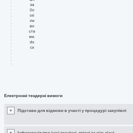
за
Ос
об
ли
во
стя
ми.
do
cx
Електронні тендерні вимоги
+
Підстави для відмови в участі у процедурі закупівлі
+
Інформація про інші технічні, якісні та кількісні