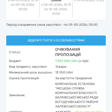
з 04-05-2026, 10:13
Триває
з
13-05-2026, 15:23
по 09-05-2026,
з 04-05-2026, 10:13
00:00
по 12-05-2026,
01:00
Період оскарження умов закупівлі - по
09-05-2026, 00:00
ВІДКРИТІ ТОРГИ З ОСОБЛИВОСТЯМИ
ОЧІКУВАННЯ
Статус:
ПРОПОЗИЦІЙ
Бюджет:
1 395 000
UAH
(з ПДВ)
Вид предмету закупівлі:
Товари
Мінімальний крок аукціону:
13 950 UAH
Оцінка пропозицій:
За вартістю придбання
КОМУНАЛЬНА УСТАНОВА
"МІСЦЕВА СЛУЖБА
КОМУНАЛЬНОЇ ВЛАСНОСТІ
Замовник:
ВАЛКІВСЬКОЇ МІСЬКОЇ РАДИ
БОГОДУХІВСЬКОГО РАЙОНУ
ХАРКІВСЬКОЇ ОБЛАСТІ"