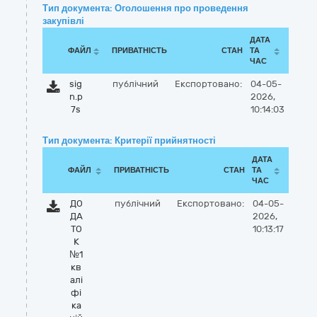
Тип документа: Оголошення про проведення
закупівлі
ДАТА
ФАЙЛ
ПРИВАТНІСТЬ
СТАН
ТА
ЧАС
sig
публічний
Експортовано:
04-05-
n.p
2026,
7s
10:14:03
Тип документа: Критерії прийнятності
ДАТА
ФАЙЛ
ПРИВАТНІСТЬ
СТАН
ТА
ЧАС
ДО
публічний
Експортовано:
04-05-
ДА
2026,
ТО
10:13:17
К
№1
кв
алі
фі
ка