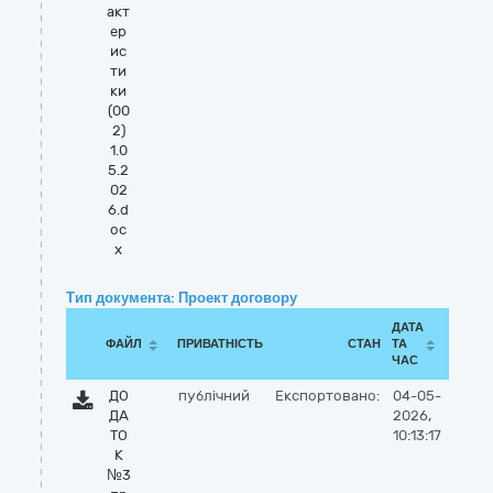
акт
ер
ис
ти
ки
(00
2)
1.0
5.2
02
6.d
oc
x
Тип документа: Проект договору
ДАТА
ФАЙЛ
ПРИВАТНІСТЬ
СТАН
ТА
ЧАС
ДО
публічний
Експортовано:
04-05-
ДА
2026,
ТО
10:13:17
К
№3