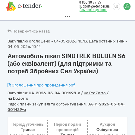
0 800 30 77 55
support@e-tender.ua
UK
Замовити дзвінок
Повернутись назад
Закупівлю оголошено - 04-05-2026, 10:13. Дата останніх змін -
04-05-2026, 10:14
Автомобіль пікап SINOTREK BOLDEN S6
(або еквівалент) (для підтримки та
потреб Збройних Сил України)
Оголошення про проведення.pdf
Закупівля:
UA-2026-05-04-001698-a
/
на ProZorro
/
на DoZorro
Рядок плану закупівлі та обґрунтування:
UA-P-2026-05-04-
001429-a
Період уточнень
Період подачі
Аукціон
Триває
пропозицій
Очікується