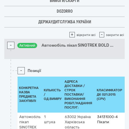
ВИМОГИ/СКАРГИ
DOZORRO
ДЕРЖАУДИТСЛУЖБА УКРАЇНИ
+
-
відкрити всі
закрити всі
-
Автомобіль пікап SINOTREK BOLD
...
Активний
-
Позиції
АДРЕСА
ДОСТАВКИ /
КОНКРЕТНА
КІЛЬКІСТЬ
СТРОК
КЛАСИФІКАТОР
НАЗВА
/
ПОСТАВКИ/
ДК 021:2015
К
ПРЕДМЕТА
ОД.ВИМІРУ
ВИКОНАННЯ
(CPV)
ЗАКУПІВЛІ
РОБІТ/НАДАННЯ
ПОСЛУГ:
Автомобіль
1
63002
Україна
34131000-4
пікап
штука
Харківська
Пікапи
SINOTREK
область