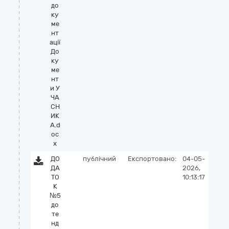
до
ку
ме
нт
ації
До
ку
ме
нт
и У
ЧА
СН
ИК
А.d
oc
x
ДО
публічний
Експортовано:
04-05-
ДА
2026,
ТО
10:13:17
К
№5
до
те
нд