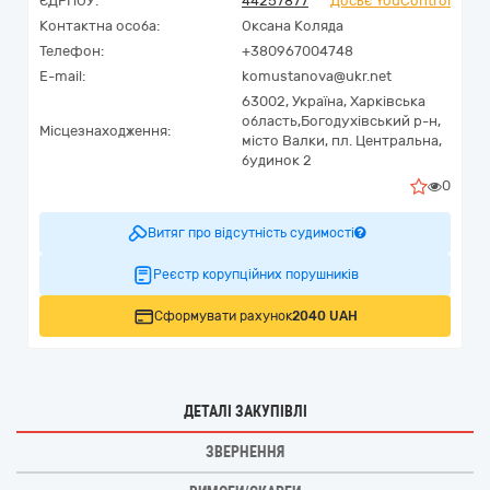
ЄДРПОУ:
44257877
Досьє YouControl
Контактна особа:
Оксана Коляда
Телефон:
+380967004748
E-mail:
komustanova@ukr.net
63002,
Україна
,
Харківська
область,
Богодухівський р-н,
Місцезнаходження:
місто Валки,
пл. Центральна,
будинок 2
0
Витяг про відсутність судимості
Реєстр корупційних порушників
Сформувати рахунок
2040 UAH
ДЕТАЛІ ЗАКУПІВЛІ
ЗВЕРНЕННЯ