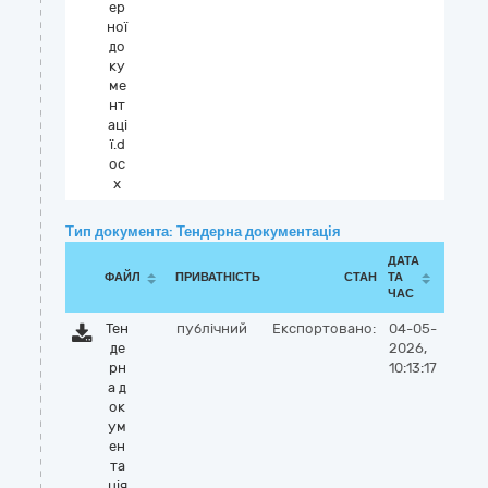
ер
ної
до
ку
ме
нт
аці
ї.d
oc
x
Тип документа: Тендерна документація
ДАТА
ФАЙЛ
ПРИВАТНІСТЬ
СТАН
ТА
ЧАС
Тен
публічний
Експортовано:
04-05-
де
2026,
рн
10:13:17
а д
ок
ум
ен
та
ція