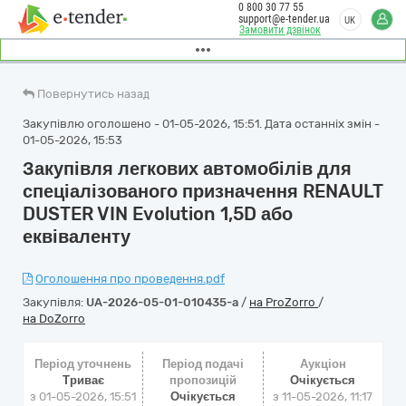
0 800 30 77 55
support@e-tender.ua
UK
Замовити дзвінок
Повернутись назад
Закупівлю оголошено - 01-05-2026, 15:51. Дата останніх змін -
01-05-2026, 15:53
Закупівля легкових автомобілів для
спеціалізованого призначення RENAULT
DUSTER VIN Evolution 1,5D або
еквіваленту
Оголошення про проведення.pdf
Закупівля:
UA-2026-05-01-010435-a
/
на ProZorro
/
на DoZorro
Період уточнень
Період подачі
Аукціон
Триває
пропозицій
Очікується
з 01-05-2026, 15:51
Очікується
з
11-05-2026, 11:17