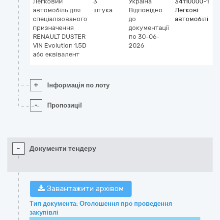
Легковий
3
Україна
34110000-1
автомобіль для
штука
Відповідно
Легкові
спеціалізованого
до
автомобілі
призначення
документації
RENAULT DUSTER
по 30-06-
VIN Evolution 1,5D
2026
або еквівалент
+
Інформація по лоту
-
Пропозиції
-
Документи тендеру
Завантажити архівом
Тип документа: Оголошення про проведення
закупівлі