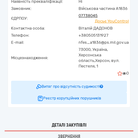
Наявність прекваліфікації:
Ні
Замовник:
Військова частина А1836
07738045
ЄДРПОУ:
Досьє YouControl
Контактна особа:
Віталій ДАДОНОВ
Телефон:
+380505131927
E-mail:
nfes_a1836@ps.mil.gov.ua
73000,
Україна
,
Херсонська
Місцезнаходження:
область,
Херсон,
вул.
Пестеля, 1
0
Витяг про відсутність судимості
Реєстр корупційних порушників
ДЕТАЛІ ЗАКУПІВЛІ
ЗВЕРНЕННЯ