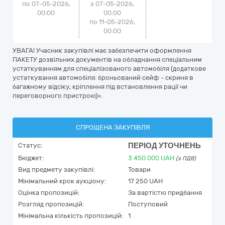
по 07-05-2026,
з 07-05-2026,
00:00
00:00
по 11-05-2026,
00:00
УВАГА! Учасник закупівлі має забезпечити оформлення
ПАКЕТУ дозвільних документів на обладнання спеціальним
устаткуванням для спеціалізованого автомобіля (додаткове
устаткування автомобіля: броньований сейф - скриня в
багажному відсіку, кріплення під встановлення рації чи
переговорного пристрою)».
СПРОЩЕНА ЗАКУПІВЛЯ
ПЕРІОД УТОЧНЕНЬ
Статус:
Бюджет:
3 450 000
UAH
(з ПДВ)
Вид предмету закупівлі:
Товари
Мінімальний крок аукціону:
17 250 UAH
Оцінка пропозицій:
За вартістю придбання
Розгляд пропозицій:
Поступовий
Мінімальна кількість пропозицій:
1