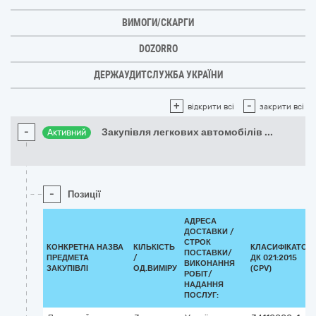
ВИМОГИ/СКАРГИ
DOZORRO
ДЕРЖАУДИТСЛУЖБА УКРАЇНИ
+
-
відкрити всі
закрити всі
-
Закупівля легкових автомобілів
...
Активний
-
Позиції
АДРЕСА
ДОСТАВКИ /
СТРОК
КОНКРЕТНА НАЗВА
КІЛЬКІСТЬ
КЛАСИФІКАТОР
ПОСТАВКИ/
ПРЕДМЕТА
/
ДК 021:2015
ВИКОНАННЯ
ЗАКУПІВЛІ
ОД.ВИМІРУ
(CPV)
РОБІТ/
НАДАННЯ
ПОСЛУГ: