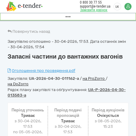
0 800 30 77 55
support@e-tender.ua
UK
Замовити дзвінок
Повернутись назад
Закупівлю оголошено - 30-04-2026, 17:53. Дата останніх змін
- 30-04-2026, 17:54
Запасні частини до вантажних вагонів
Оголошення про проведення.pdf
Закупівля:
UA-2026-04-30-011162-a
/
на ProZorro
/
на DoZorro
Рядок плану закупівлі та обґрунтування:
UA-P-2026-04-30-
013583-a
Період уточнень
Період подачі
Період аукціонів
Триває
пропозицій
Очікується
з 30-04-2026,
Триває
з
08-05-2026,
17:53
з 30-04-2026,
15:23
по 05-05-2026,
17:53