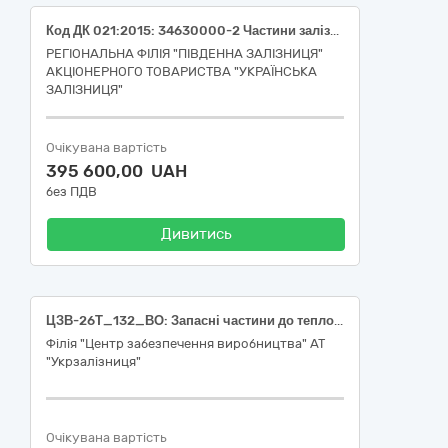
Код ДК 021:2015: 34630000-2 Частини залізничних або трамвайних локомотивів чи рейкового рухомого складу; обладнання для контролю залізничного руху (Щитки переїзної сигналізації).
РЕГІОНАЛЬНА ФІЛІЯ "ПІВДЕННА ЗАЛІЗНИЦЯ"
АКЦІОНЕРНОГО ТОВАРИСТВА "УКРАЇНСЬКА
ЗАЛІЗНИЦЯ"
Очікувана вартість
395 600,00 UAH
без ПДВ
Дивитись
ЦЗВ-26Т_132_ВО: Запасні частини до тепловозів серії ЧМЕ (Лот 1 - 34630000-2 Частини залізничних або трамвайних локомотивів чи рейкового рухомого складу; обладнання для контролю залізничного руху, Лот 2 - 34630000-2 Частини залізничних або трамвайних локомотивів чи рейкового рухомого складу; обладнання для контролю залізничного руху)
Філія "Центр забезпечення виробництва" АТ
"Укрзалізниця"
Очікувана вартість