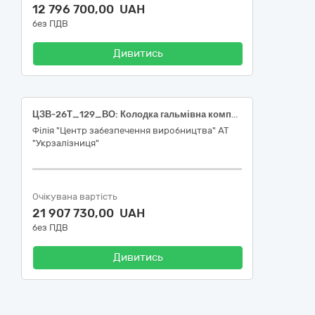
12 796 700,00 UAH
без ПДВ
Дивитись
ЦЗВ-26Т_129_ВО: Колодка гальмівна композиційна з чавунними вставками (колодки гальмівні) (34630000-2 Частини залізничних або трамвайних локомотивів чи рейкового рухомого складу; обладнання для контролю залізничного руху)
Філія "Центр забезпечення виробництва" АТ
"Укрзалізниця"
Очікувана вартість
21 907 730,00 UAH
без ПДВ
Дивитись