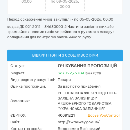
00:00
по 08-05-2026,
00:00
Період оскарження умов закупівлі - по
05-05-2026, 00:00
код за ДК 021:2015 – 34630000-2 Частини залізничних або
трамвайних локомотивів чи рейкового рухомого складу;
обладнання для контролю залізничного руху
ВІДКРИТІ ТОРГИ З ОСОБЛИВОСТЯМИ
ОЧІКУВАННЯ ПРОПОЗИЦІЙ
Статус:
Бюджет:
367 722,75
UAH
(без ПДВ)
Вид предмету закупівлі:
Товари
Оцінка пропозицій:
За вартістю придбання
РЕГІОНАЛЬНА ФІЛІЯ "ПІВДЕННО-
ЗАХІДНА ЗАЛІЗНИЦЯ"
Замовник:
АКЦІОНЕРНОГО ТОВАРИСТВА
"УКРАЇНСЬКА ЗАЛІЗНИЦЯ"
ЄДРПОУ:
40081221
Досьє YouControl
Сайт:
http://swrailway.gov.ua/
Контактна особа:
Володимир Вигівський