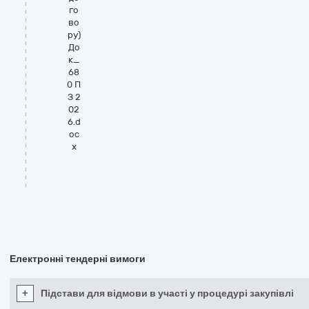
го
во
ру)
До
к_
68
0 П
З 2
02
6.d
oc
x
Електронні тендерні вимоги
+
Підстави для відмови в участі у процедурі закупівлі