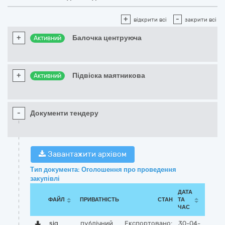
+
-
відкрити всі
закрити всі
+
Балочка центруюча
Активний
+
Підвіска маятникова
Активний
-
Документи тендеру
Завантажити архівом
Тип документа: Оголошення про проведення
закупівлі
ДАТА
ФАЙЛ
ПРИВАТНІСТЬ
СТАН
ТА
ЧАС
sig
публічний
Експортовано:
30-04-