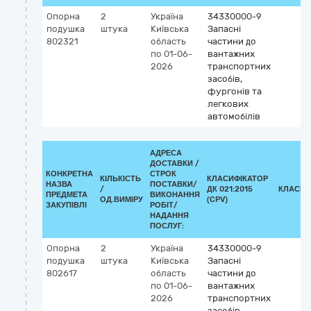
Опорна
2
Україна
34330000-9
подушка
штука
Київська
Запасні
802321
область
частини до
по 01-06-
вантажних
2026
транспортних
засобів,
фургонів та
легкових
автомобілів
АДРЕСА
ДОСТАВКИ /
КОНКРЕТНА
СТРОК
КІЛЬКІСТЬ
КЛАСИФІКАТОР
НАЗВА
ПОСТАВКИ/
/
ДК 021:2015
КЛАСИФ
ПРЕДМЕТА
ВИКОНАННЯ
ОД.ВИМІРУ
(CPV)
ЗАКУПІВЛІ
РОБІТ/
НАДАННЯ
ПОСЛУГ:
Опорна
2
Україна
34330000-9
подушка
штука
Київська
Запасні
802617
область
частини до
по 01-06-
вантажних
2026
транспортних
засобів,