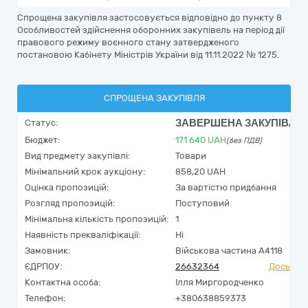
Спрощена закупівля застосовується відповідно до пункту 8
Особливостей здійснення оборонних закупівель на період дії
правового режиму воєнного стану затвердженого
постановою Кабінету Міністрів України від 11.11.2022 № 1275.
СПРОЩЕНА ЗАКУПІВЛЯ
ЗАВЕРШЕНА ЗАКУПІВЛЯ
Статус:
Бюджет:
171 640
UAH
(без ПДВ)
Вид предмету закупівлі:
Товари
Мінімальний крок аукціону:
858,20 UAH
Оцінка пропозицій:
За вартістю придбання
Розгляд пропозицій:
Поступовий
Мінімальна кількість пропозицій:
1
Наявність прекваліфікації:
Ні
Замовник:
Військова частина А4118
ЄДРПОУ:
26632364
Досьє Yo
Контактна особа:
Ілля Миргородченко
Телефон:
+380638859373