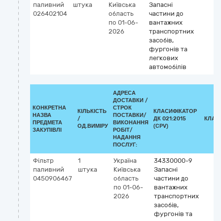
паливний
штука
Київська
Запасні
026402104
область
частини до
по 01-06-
вантажних
2026
транспортних
засобів,
фургонів та
легкових
автомобілів
АДРЕСА
ДОСТАВКИ /
КОНКРЕТНА
СТРОК
КІЛЬКІСТЬ
КЛАСИФІКАТОР
НАЗВА
ПОСТАВКИ/
/
ДК 021:2015
КЛАС
ПРЕДМЕТА
ВИКОНАННЯ
ОД.ВИМІРУ
(CPV)
ЗАКУПІВЛІ
РОБІТ/
НАДАННЯ
ПОСЛУГ:
Фільтр
1
Україна
34330000-9
паливний
штука
Київська
Запасні
0450906467
область
частини до
по 01-06-
вантажних
2026
транспортних
засобів,
фургонів та