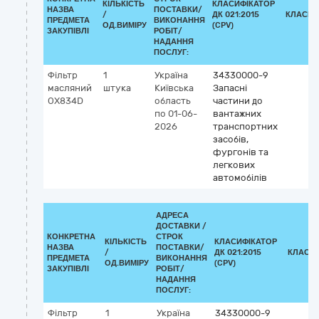
КІЛЬКІСТЬ
КЛАСИФІКАТОР
НАЗВА
ПОСТАВКИ/
/
ДК 021:2015
КЛАСИФ
ПРЕДМЕТА
ВИКОНАННЯ
ОД.ВИМІРУ
(CPV)
ЗАКУПІВЛІ
РОБІТ/
НАДАННЯ
ПОСЛУГ:
Фільтр
1
Україна
34330000-9
масляний
штука
Київська
Запасні
OX834D
область
частини до
по 01-06-
вантажних
2026
транспортних
засобів,
фургонів та
легкових
автомобілів
АДРЕСА
ДОСТАВКИ /
КОНКРЕТНА
СТРОК
КІЛЬКІСТЬ
КЛАСИФІКАТОР
НАЗВА
ПОСТАВКИ/
/
ДК 021:2015
КЛАСИ
ПРЕДМЕТА
ВИКОНАННЯ
ОД.ВИМІРУ
(CPV)
ЗАКУПІВЛІ
РОБІТ/
НАДАННЯ
ПОСЛУГ:
Фільтр
1
Україна
34330000-9