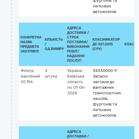
фургонів та
легкових
автомобілів
АДРЕСА
ДОСТАВКИ /
КОНКРЕТНА
СТРОК
КІЛЬКІСТЬ
КЛАСИФІКАТОР
НАЗВА
ПОСТАВКИ/
/
ДК 021:2015
КЛАСИФ
ПРЕДМЕТА
ВИКОНАННЯ
ОД.ВИМІРУ
(CPV)
ЗАКУПІВЛІ
РОБІТ/
НАДАННЯ
ПОСЛУГ:
Фільтр
3
Україна
34330000-9
масляний
штука
Київська
Запасні
OC196
область
частини до
по 01-06-
вантажних
2026
транспортних
засобів,
фургонів та
легкових
автомобілів
АДРЕСА
ДОСТАВКИ /