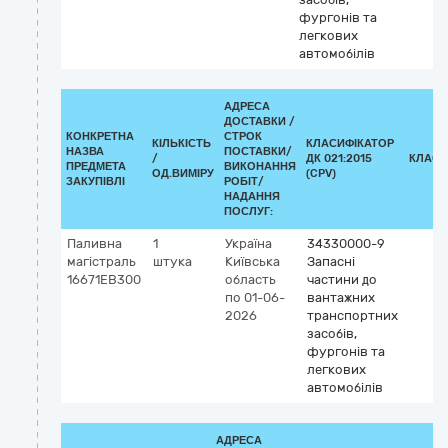
фургонів та
легкових
автомобілів
АДРЕСА
ДОСТАВКИ /
КОНКРЕТНА
СТРОК
КІЛЬКІСТЬ
КЛАСИФІКАТОР
НАЗВА
ПОСТАВКИ/
/
ДК 021:2015
КЛАСИ
ПРЕДМЕТА
ВИКОНАННЯ
ОД.ВИМІРУ
(CPV)
ЗАКУПІВЛІ
РОБІТ/
НАДАННЯ
ПОСЛУГ:
Паливна
1
Україна
34330000-9
магістраль
штука
Київська
Запасні
16671EB300
область
частини до
по 01-06-
вантажних
2026
транспортних
засобів,
фургонів та
легкових
автомобілів
АДРЕСА