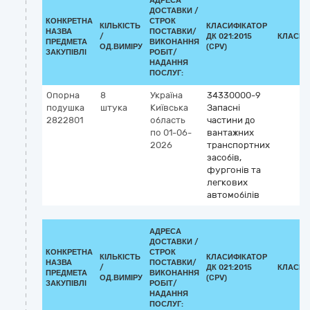
АДРЕСА
ДОСТАВКИ /
КОНКРЕТНА
СТРОК
КІЛЬКІСТЬ
КЛАСИФІКАТОР
НАЗВА
ПОСТАВКИ/
/
ДК 021:2015
КЛАСИФ
ПРЕДМЕТА
ВИКОНАННЯ
ОД.ВИМІРУ
(CPV)
ЗАКУПІВЛІ
РОБІТ/
НАДАННЯ
ПОСЛУГ:
Опорна
8
Україна
34330000-9
подушка
штука
Київська
Запасні
2822801
область
частини до
по 01-06-
вантажних
2026
транспортних
засобів,
фургонів та
легкових
автомобілів
АДРЕСА
ДОСТАВКИ /
КОНКРЕТНА
СТРОК
КІЛЬКІСТЬ
КЛАСИФІКАТОР
НАЗВА
ПОСТАВКИ/
/
ДК 021:2015
КЛАСИФ
ПРЕДМЕТА
ВИКОНАННЯ
ОД.ВИМІРУ
(CPV)
ЗАКУПІВЛІ
РОБІТ/
НАДАННЯ
ПОСЛУГ: