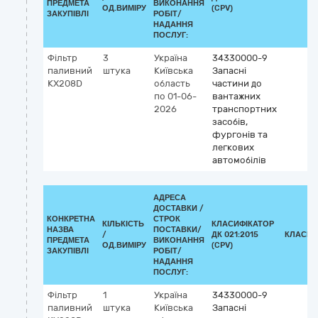
ПРЕДМЕТА
ВИКОНАННЯ
ОД.ВИМІРУ
(CPV)
ЗАКУПІВЛІ
РОБІТ/
НАДАННЯ
ПОСЛУГ:
Фільтр
3
Україна
34330000-9
паливний
штука
Київська
Запасні
KX208D
область
частини до
по 01-06-
вантажних
2026
транспортних
засобів,
фургонів та
легкових
автомобілів
АДРЕСА
ДОСТАВКИ /
КОНКРЕТНА
СТРОК
КІЛЬКІСТЬ
КЛАСИФІКАТОР
НАЗВА
ПОСТАВКИ/
/
ДК 021:2015
КЛАСИФ
ПРЕДМЕТА
ВИКОНАННЯ
ОД.ВИМІРУ
(CPV)
ЗАКУПІВЛІ
РОБІТ/
НАДАННЯ
ПОСЛУГ:
Фільтр
1
Україна
34330000-9
паливний
штука
Київська
Запасні