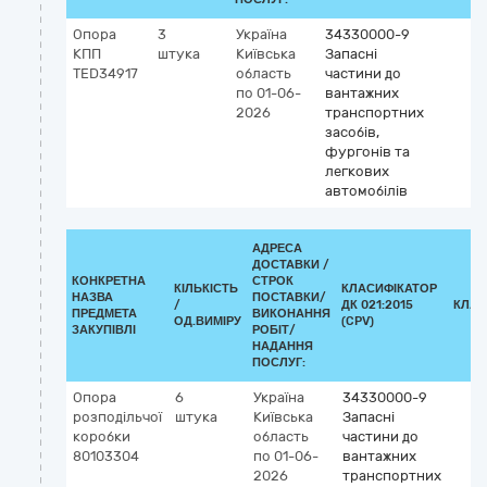
Опора
3
Україна
34330000-9
КПП
штука
Київська
Запасні
TED34917
область
частини до
по 01-06-
вантажних
2026
транспортних
засобів,
фургонів та
легкових
автомобілів
АДРЕСА
ДОСТАВКИ /
КОНКРЕТНА
СТРОК
КІЛЬКІСТЬ
КЛАСИФІКАТОР
НАЗВА
ПОСТАВКИ/
/
ДК 021:2015
КЛАС
ПРЕДМЕТА
ВИКОНАННЯ
ОД.ВИМІРУ
(CPV)
ЗАКУПІВЛІ
РОБІТ/
НАДАННЯ
ПОСЛУГ:
Опора
6
Україна
34330000-9
розподільчої
штука
Київська
Запасні
коробки
область
частини до
80103304
по 01-06-
вантажних
2026
транспортних