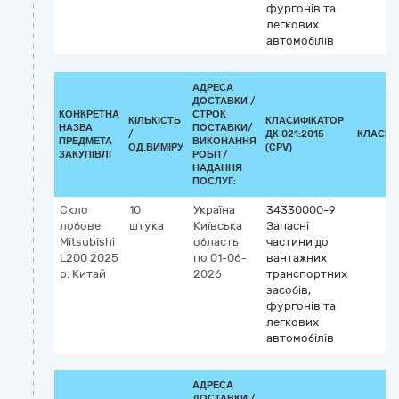
фургонів та
легкових
автомобілів
АДРЕСА
ДОСТАВКИ /
КОНКРЕТНА
СТРОК
КІЛЬКІСТЬ
КЛАСИФІКАТОР
НАЗВА
ПОСТАВКИ/
/
ДК 021:2015
КЛАСИФ
ПРЕДМЕТА
ВИКОНАННЯ
ОД.ВИМІРУ
(CPV)
ЗАКУПІВЛІ
РОБІТ/
НАДАННЯ
ПОСЛУГ:
Скло
10
Україна
34330000-9
лобове
штука
Київська
Запасні
Mitsubishi
область
частини до
L200 2025
по 01-06-
вантажних
р. Китай
2026
транспортних
засобів,
фургонів та
легкових
автомобілів
АДРЕСА
ДОСТАВКИ /