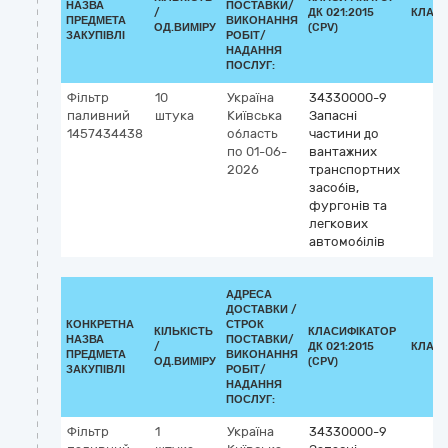
НАЗВА
ПОСТАВКИ/
/
ДК 021:2015
КЛАСИ
ПРЕДМЕТА
ВИКОНАННЯ
ОД.ВИМІРУ
(CPV)
ЗАКУПІВЛІ
РОБІТ/
НАДАННЯ
ПОСЛУГ:
Фільтр
10
Україна
34330000-9
паливний
штука
Київська
Запасні
1457434438
область
частини до
по 01-06-
вантажних
2026
транспортних
засобів,
фургонів та
легкових
автомобілів
АДРЕСА
ДОСТАВКИ /
КОНКРЕТНА
СТРОК
КІЛЬКІСТЬ
КЛАСИФІКАТОР
НАЗВА
ПОСТАВКИ/
/
ДК 021:2015
КЛАСИ
ПРЕДМЕТА
ВИКОНАННЯ
ОД.ВИМІРУ
(CPV)
ЗАКУПІВЛІ
РОБІТ/
НАДАННЯ
ПОСЛУГ:
Фільтр
1
Україна
34330000-9