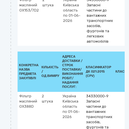
масляний
штука
Київська
Запасні
OX153/7D2
область
частини до
по 01-06-
вантажних
2026
транспортних
засобів,
фургонів та
легкових
автомобілів
АДРЕСА
ДОСТАВКИ /
КОНКРЕТНА
СТРОК
КІЛЬКІСТЬ
КЛАСИФІКАТОР
НАЗВА
ПОСТАВКИ/
/
ДК 021:2015
КЛАСИФ
ПРЕДМЕТА
ВИКОНАННЯ
ОД.ВИМІРУ
(CPV)
ЗАКУПІВЛІ
РОБІТ/
НАДАННЯ
ПОСЛУГ:
Фільтр
2
Україна
34330000-9
масляний
штука
Київська
Запасні
OX388D
область
частини до
по 01-06-
вантажних
2026
транспортних
засобів,
фургонів та