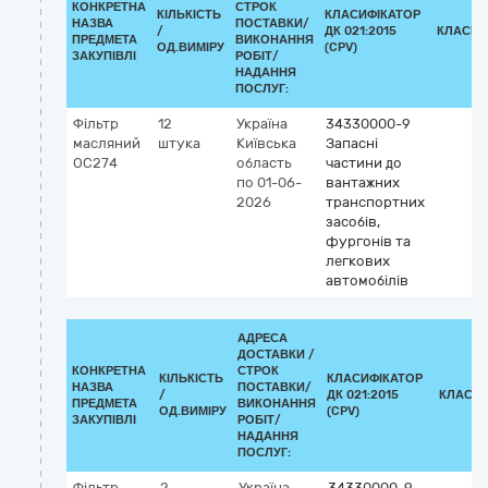
КОНКРЕТНА
СТРОК
КІЛЬКІСТЬ
КЛАСИФІКАТОР
НАЗВА
ПОСТАВКИ/
/
ДК 021:2015
КЛАСИФ
ПРЕДМЕТА
ВИКОНАННЯ
ОД.ВИМІРУ
(CPV)
ЗАКУПІВЛІ
РОБІТ/
НАДАННЯ
ПОСЛУГ:
Фільтр
12
Україна
34330000-9
масляний
штука
Київська
Запасні
OC274
область
частини до
по 01-06-
вантажних
2026
транспортних
засобів,
фургонів та
легкових
автомобілів
АДРЕСА
ДОСТАВКИ /
КОНКРЕТНА
СТРОК
КІЛЬКІСТЬ
КЛАСИФІКАТОР
НАЗВА
ПОСТАВКИ/
/
ДК 021:2015
КЛАСИФ
ПРЕДМЕТА
ВИКОНАННЯ
ОД.ВИМІРУ
(CPV)
ЗАКУПІВЛІ
РОБІТ/
НАДАННЯ
ПОСЛУГ:
Фільтр
2
Україна
34330000-9