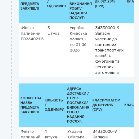
/
ДК 021:2015
КЛАСИ
ПРЕДМЕТА
ВИКОНАННЯ
ОД.ВИМІРУ
(CPV)
ЗАКУПІВЛІ
РОБІТ/
НАДАННЯ
ПОСЛУГ:
Фільтр
3
Україна
34330000-9
паливний
штука
Київська
Запасні
F026402115
область
частини до
по 01-06-
вантажних
2026
транспортних
засобів,
фургонів та
легкових
автомобілів
АДРЕСА
ДОСТАВКИ /
КОНКРЕТНА
СТРОК
КІЛЬКІСТЬ
КЛАСИФІКАТОР
НАЗВА
ПОСТАВКИ/
/
ДК 021:2015
КЛАСИФ
ПРЕДМЕТА
ВИКОНАННЯ
ОД.ВИМІРУ
(CPV)
ЗАКУПІВЛІ
РОБІТ/
НАДАННЯ
ПОСЛУГ:
Фільтр
1
Україна
34330000-9
паливний
штука
Київська
Запасні