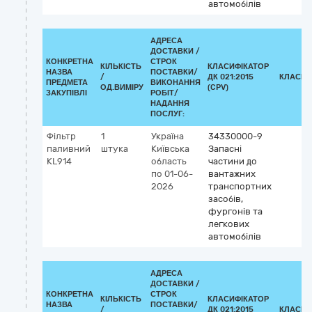
автомобілів
АДРЕСА
ДОСТАВКИ /
КОНКРЕТНА
СТРОК
КІЛЬКІСТЬ
КЛАСИФІКАТОР
НАЗВА
ПОСТАВКИ/
/
ДК 021:2015
КЛАСИФ
ПРЕДМЕТА
ВИКОНАННЯ
ОД.ВИМІРУ
(CPV)
ЗАКУПІВЛІ
РОБІТ/
НАДАННЯ
ПОСЛУГ:
Фільтр
1
Україна
34330000-9
паливний
штука
Київська
Запасні
KL914
область
частини до
по 01-06-
вантажних
2026
транспортних
засобів,
фургонів та
легкових
автомобілів
АДРЕСА
ДОСТАВКИ /
КОНКРЕТНА
СТРОК
КІЛЬКІСТЬ
КЛАСИФІКАТОР
НАЗВА
ПОСТАВКИ/
/
ДК 021:2015
КЛАСИФ