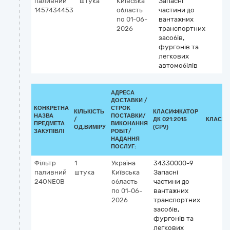
паливний
штука
Київська
Запасні
1457434453
область
частини до
по 01-06-
вантажних
2026
транспортних
засобів,
фургонів та
легкових
автомобілів
АДРЕСА
ДОСТАВКИ /
КОНКРЕТНА
СТРОК
КІЛЬКІСТЬ
КЛАСИФІКАТОР
НАЗВА
ПОСТАВКИ/
/
ДК 021:2015
КЛАСИФ
ПРЕДМЕТА
ВИКОНАННЯ
ОД.ВИМІРУ
(CPV)
ЗАКУПІВЛІ
РОБІТ/
НАДАННЯ
ПОСЛУГ:
Фільтр
1
Україна
34330000-9
паливний
штука
Київська
Запасні
24ONE0B
область
частини до
по 01-06-
вантажних
2026
транспортних
засобів,
фургонів та
легкових