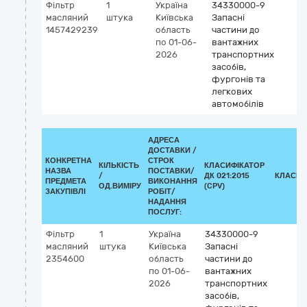
Фільтр
1
Україна
34330000-9
масляний
штука
Київська
Запасні
1457429239
область
частини до
по 01-06-
вантажних
2026
транспортних
засобів,
фургонів та
легкових
автомобілів
АДРЕСА
ДОСТАВКИ /
КОНКРЕТНА
СТРОК
КІЛЬКІСТЬ
КЛАСИФІКАТОР
НАЗВА
ПОСТАВКИ/
/
ДК 021:2015
КЛАСИФ
ПРЕДМЕТА
ВИКОНАННЯ
ОД.ВИМІРУ
(CPV)
ЗАКУПІВЛІ
РОБІТ/
НАДАННЯ
ПОСЛУГ:
Фільтр
1
Україна
34330000-9
масляний
штука
Київська
Запасні
2354600
область
частини до
по 01-06-
вантажних
2026
транспортних
засобів,