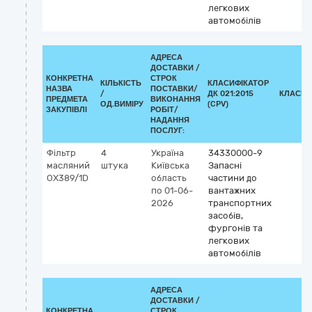
легкових
автомобілів
АДРЕСА
ДОСТАВКИ /
КОНКРЕТНА
СТРОК
КІЛЬКІСТЬ
КЛАСИФІКАТОР
НАЗВА
ПОСТАВКИ/
/
ДК 021:2015
КЛАСИФ
ПРЕДМЕТА
ВИКОНАННЯ
ОД.ВИМІРУ
(CPV)
ЗАКУПІВЛІ
РОБІТ/
НАДАННЯ
ПОСЛУГ:
Фільтр
4
Україна
34330000-9
масляний
штука
Київська
Запасні
OX389/1D
область
частини до
по 01-06-
вантажних
2026
транспортних
засобів,
фургонів та
легкових
автомобілів
АДРЕСА
ДОСТАВКИ /
КОНКРЕТНА
СТРОК