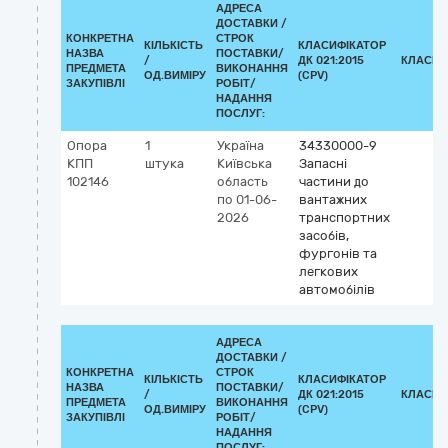
АДРЕСА
ДОСТАВКИ /
КОНКРЕТНА
СТРОК
КІЛЬКІСТЬ
КЛАСИФІКАТОР
НАЗВА
ПОСТАВКИ/
/
ДК 021:2015
КЛАСИФ
ПРЕДМЕТА
ВИКОНАННЯ
ОД.ВИМІРУ
(CPV)
ЗАКУПІВЛІ
РОБІТ/
НАДАННЯ
ПОСЛУГ:
Опора
1
Україна
34330000-9
КПП
штука
Київська
Запасні
102146
область
частини до
по 01-06-
вантажних
2026
транспортних
засобів,
фургонів та
легкових
автомобілів
АДРЕСА
ДОСТАВКИ /
КОНКРЕТНА
СТРОК
КІЛЬКІСТЬ
КЛАСИФІКАТОР
НАЗВА
ПОСТАВКИ/
/
ДК 021:2015
КЛАСИФ
ПРЕДМЕТА
ВИКОНАННЯ
ОД.ВИМІРУ
(CPV)
ЗАКУПІВЛІ
РОБІТ/
НАДАННЯ
ПОСЛУГ: