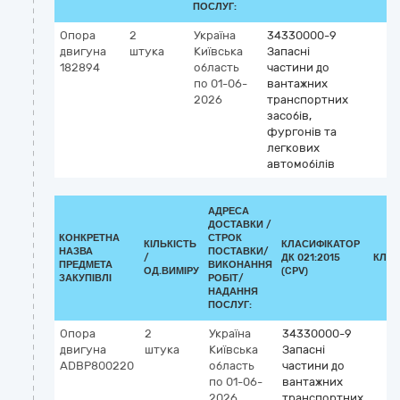
ПОСЛУГ:
Опора
2
Україна
34330000-9
двигуна
штука
Київська
Запасні
182894
область
частини до
по 01-06-
вантажних
2026
транспортних
засобів,
фургонів та
легкових
автомобілів
АДРЕСА
ДОСТАВКИ /
КОНКРЕТНА
СТРОК
КІЛЬКІСТЬ
КЛАСИФІКАТОР
НАЗВА
ПОСТАВКИ/
/
ДК 021:2015
КЛАС
ПРЕДМЕТА
ВИКОНАННЯ
ОД.ВИМІРУ
(CPV)
ЗАКУПІВЛІ
РОБІТ/
НАДАННЯ
ПОСЛУГ:
Опора
2
Україна
34330000-9
двигуна
штука
Київська
Запасні
ADBP800220
область
частини до
по 01-06-
вантажних
2026
транспортних