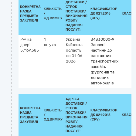
ДОСТАВКИ /
КОНКРЕТНА
СТРОК
КІЛЬКІСТЬ
КЛАСИФІКАТОР
НАЗВА
ПОСТАВКИ/
/
ДК 021:2015
КЛАСИФ
ПРЕДМЕТА
ВИКОНАННЯ
ОД.ВИМІРУ
(CPV)
ЗАКУПІВЛІ
РОБІТ/
НАДАННЯ
ПОСЛУГ:
Ручка
1
Україна
34330000-9
двері
штука
Київська
Запасні
5716A585
область
частини до
по 01-06-
вантажних
2026
транспортних
засобів,
фургонів та
легкових
автомобілів
АДРЕСА
ДОСТАВКИ /
КОНКРЕТНА
СТРОК
КІЛЬКІСТЬ
КЛАСИФІКАТОР
НАЗВА
ПОСТАВКИ/
/
ДК 021:2015
КЛАСИФ
ПРЕДМЕТА
ВИКОНАННЯ
ОД.ВИМІРУ
(CPV)
ЗАКУПІВЛІ
РОБІТ/
НАДАННЯ
ПОСЛУГ: