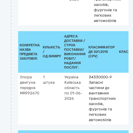
засобів,
фургонів та
легкових
автомобілів
АДРЕСА
ДОСТАВКИ /
КОНКРЕТНА
СТРОК
КІЛЬКІСТЬ
КЛАСИФІКАТОР
НАЗВА
ПОСТАВКИ/
/
ДК 021:2015
КЛАСИФ
ПРЕДМЕТА
ВИКОНАННЯ
ОД.ВИМІРУ
(CPV)
ЗАКУПІВЛІ
РОБІТ/
НАДАННЯ
ПОСЛУГ:
Опора
1
Україна
34330000-9
двигуна
штука
Київська
Запасні
передня
область
частини до
MR992670
по 01-06-
вантажних
2026
транспортних
засобів,
фургонів та
легкових
автомобілів