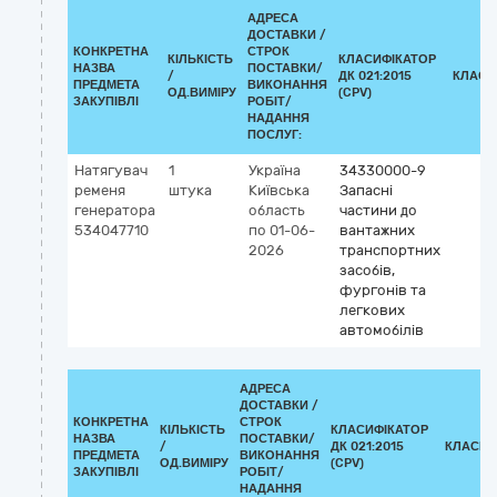
АДРЕСА
ДОСТАВКИ /
КОНКРЕТНА
СТРОК
КІЛЬКІСТЬ
КЛАСИФІКАТОР
НАЗВА
ПОСТАВКИ/
/
ДК 021:2015
КЛАСИ
ПРЕДМЕТА
ВИКОНАННЯ
ОД.ВИМІРУ
(CPV)
ЗАКУПІВЛІ
РОБІТ/
НАДАННЯ
ПОСЛУГ:
Натягувач
1
Україна
34330000-9
ременя
штука
Київська
Запасні
генератора
область
частини до
534047710
по 01-06-
вантажних
2026
транспортних
засобів,
фургонів та
легкових
автомобілів
АДРЕСА
ДОСТАВКИ /
КОНКРЕТНА
СТРОК
КІЛЬКІСТЬ
КЛАСИФІКАТОР
НАЗВА
ПОСТАВКИ/
/
ДК 021:2015
КЛАСИФ
ПРЕДМЕТА
ВИКОНАННЯ
ОД.ВИМІРУ
(CPV)
ЗАКУПІВЛІ
РОБІТ/
НАДАННЯ