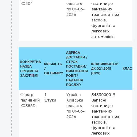
KC204
область
частини до
по 01-06-
вантажних
2026
транспортних
засобів,
фургонів та
легкових
автомобілів
АДРЕСА
ДОСТАВКИ /
КОНКРЕТНА
СТРОК
КІЛЬКІСТЬ
КЛАСИФІКАТОР
НАЗВА
ПОСТАВКИ/
/
ДК 021:2015
КЛАСИФ
ПРЕДМЕТА
ВИКОНАННЯ
ОД.ВИМІРУ
(CPV)
ЗАКУПІВЛІ
РОБІТ/
НАДАННЯ
ПОСЛУГ:
Фільтр
1
Україна
34330000-9
паливний
штука
Київська
Запасні
KC388D
область
частини до
по 01-06-
вантажних
2026
транспортних
засобів,
фургонів та
легкових