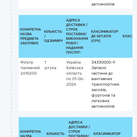
автомобілів
АДРЕСА
ДОСТАВКИ /
КОНКРЕТНА
СТРОК
КІЛЬКІСТЬ
КЛАСИФІКАТОР
НАЗВА
ПОСТАВКИ/
/
ДК 021:2015
КЛАСИФ
ПРЕДМЕТА
ВИКОНАННЯ
ОД.ВИМІРУ
(CPV)
ЗАКУПІВЛІ
РОБІТ/
НАДАННЯ
ПОСЛУГ:
Фільтр
1
Україна
34330000-9
паливний
штука
Київська
Запасні
2610200
область
частини до
по 01-06-
вантажних
2026
транспортних
засобів,
фургонів та
легкових
автомобілів
АДРЕСА
ДОСТАВКИ /
КОНКРЕТНА
СТРОК
КІЛЬКІСТЬ
КЛАСИФІКАТОР
НАЗВА
ПОСТАВКИ/