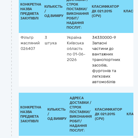
КОНКРЕТНА
СТРОК
КІЛЬКІСТЬ
КЛАСИФІКАТОР
НАЗВА
ПОСТАВКИ/
/
ДК 021:2015
КЛАСИФ
ПРЕДМЕТА
ВИКОНАННЯ
ОД.ВИМІРУ
(CPV)
ЗАКУПІВЛІ
РОБІТ/
НАДАННЯ
ПОСЛУГ:
Фільтр
3
Україна
34330000-9
масляний
штука
Київська
Запасні
026407
область
частини до
по 01-06-
вантажних
2026
транспортних
засобів,
фургонів та
легкових
автомобілів
АДРЕСА
ДОСТАВКИ /
КОНКРЕТНА
СТРОК
КІЛЬКІСТЬ
КЛАСИФІКАТОР
НАЗВА
ПОСТАВКИ/
/
ДК 021:2015
КЛАСИ
ПРЕДМЕТА
ВИКОНАННЯ
ОД.ВИМІРУ
(CPV)
ЗАКУПІВЛІ
РОБІТ/
НАДАННЯ
ПОСЛУГ: