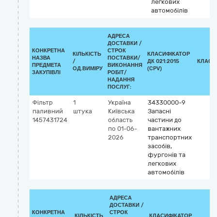
легкових
автомобілів
АДРЕСА
ДОСТАВКИ /
КОНКРЕТНА
СТРОК
КІЛЬКІСТЬ
КЛАСИФІКАТОР
НАЗВА
ПОСТАВКИ/
/
ДК 021:2015
КЛАСИ
ПРЕДМЕТА
ВИКОНАННЯ
ОД.ВИМІРУ
(CPV)
ЗАКУПІВЛІ
РОБІТ/
НАДАННЯ
ПОСЛУГ:
Фільтр
1
Україна
34330000-9
паливний
штука
Київська
Запасні
1457431724
область
частини до
по 01-06-
вантажних
2026
транспортних
засобів,
фургонів та
легкових
автомобілів
АДРЕСА
ДОСТАВКИ /
КОНКРЕТНА
СТРОК
КІЛЬКІСТЬ
КЛАСИФІКАТОР