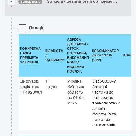
-
Запасні частини різні 63 найме
...
Завершено
-
Позиції
АДРЕСА
ДОСТАВКИ /
КОНКРЕТНА
СТРОК
КІЛЬКІСТЬ
КЛАСИФІКАТОР
НАЗВА
ПОСТАВКИ/
/
ДК 021:2015
КЛАСИ
ПРЕДМЕТА
ВИКОНАННЯ
ОД.ВИМІРУ
(CPV)
ЗАКУПІВЛІ
РОБІТ/
НАДАННЯ
ПОСЛУГ:
Дифузор
1
Україна
34330000-9
радіатора
штука
Київська
Запасні
FP4820W01
область
частини до
по 01-06-
вантажних
2026
транспортних
засобів,
фургонів та
легкових
автомобілів