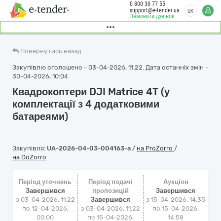
0 800 30 77 55
support@e-tender.ua
UK
Замовити дзвінок
Повернутись назад
Закупівлю оголошено - 03-04-2026, 11:22. Дата останніх змін -
30-04-2026, 10:04
Квадрокоптери DJI Matrice 4T (у
комплектації з 4 додатковими
батареями)
Закупівля:
UA-2026-04-03-004163-a
/
на ProZorro
/
на DoZorro
Період уточнень
Період подачі
Аукціон
Завершився
пропозицій
Завершився
з 03-04-2026, 11:22
Завершився
з
15-04-2026, 14:35
по 12-04-2026,
з 03-04-2026, 11:22
по
15-04-2026,
00:00
по 15-04-2026,
14:58