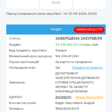
00:00
Період оскарження умов закупівлі - по
12-04-2026, 00:00
ТЕНДЕР
ОБМЕЖЕНИЙ ДОСТУП
ЗАВЕРШЕНА ЗАКУПІВЛЯ
Статус:
Бюджет:
33 338 882,50
UAH
(без ПДВ)
Вид предмету закупівлі:
Товари
Мінімальний крок аукціону:
166 694,41 UAH
Оцінка пропозицій:
За вартістю придбання
Попередній етап:
Так
Перейти до відбору
ДЕПАРТАМЕНТ
ЗАБЕЗПЕЧЕННЯ ДЕРЖАВНОЇ
Замовник:
СЛУЖБИ СПЕЦІАЛЬНОГО
ЗВ'ЯЗКУ ТА ЗАХИСТУ
ІНФОРМАЦІЇ УКРАЇНИ
ЄДРПОУ:
36038290
Досьє YouControl
Контактна особа:
Відділ Закупівель Андрій
Телефон:
380635254073