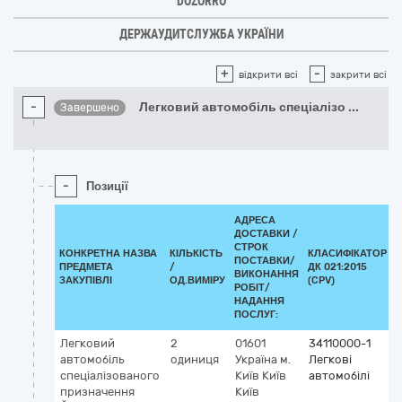
DOZORRO
ДЕРЖАУДИТСЛУЖБА УКРАЇНИ
+
-
відкрити всі
закрити всі
-
Легковий автомобіль спеціалізо
...
Завершено
-
Позиції
АДРЕСА
ДОСТАВКИ /
СТРОК
КОНКРЕТНА НАЗВА
КІЛЬКІСТЬ
КЛАСИФІКАТОР
ПОСТАВКИ/
ПРЕДМЕТА
/
ДК 021:2015
ВИКОНАННЯ
ЗАКУПІВЛІ
ОД.ВИМІРУ
(CPV)
РОБІТ/
НАДАННЯ
ПОСЛУГ:
Легковий
2
01601
34110000-1
автомобіль
одиниця
Україна
м.
Легкові
спеціалізованого
Київ
Київ
автомобілі
призначення
Київ