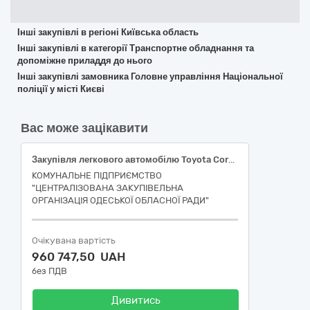
Інші закупівлі в регіоні Київська область
Інші закупівлі в категорії Транспортне обладнання та
допоміжне приладдя до нього
Інші закупівлі замовника Головне управління Національної
поліції у місті Києві
Вас може зацікавити
Закупівля легкового автомобілю Toyota Corolla 1.6 LIVE,сірий металік або еквівалент (ДК 021:2015:34110000-1-Легкові автомобілі)
КОМУНАЛЬНЕ ПІДПРИЄМСТВО
"ЦЕНТРАЛІЗОВАНА ЗАКУПІВЕЛЬНА
ОРГАНІЗАЦІЯ ОДЕСЬКОЇ ОБЛАСНОЇ РАДИ"
Очікувана вартість
960 747,50 UAH
без ПДВ
Дивитись