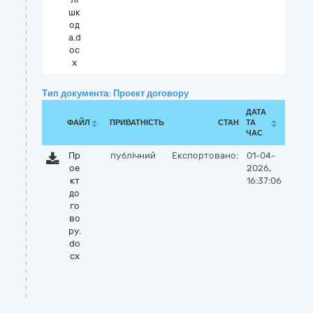
шк
од
а.d
oc
x
Тип документа: Проект договору
ДАТА
ФАЙЛ
ПРИВАТНІСТЬ
СТАН
ТА
ЧАС
Пр
публічний
Експортовано:
01-04-
ое
2026,
кт
16:37:06
до
го
во
ру.
do
cx