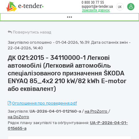
0 800 30 77 55
support@e-tender.ua
UK
Замовити дзвінок
Повернутись назад
Закупівлю оголошено - 01-04-2026, 16:39. Дата останніх змін -
22-04-2026, 14:40
ДК 021:2015 - 34110000-1 Легкові
автомобілі (Легковий автомобіль
спеціалізованого призначення ŠKODA
ENYAQ 85_4x2 210 kW/82 kWh E-motor
або еквівалент)
Оголошення про проведення.pdf
Закупівля:
UA-2026-04-01-012160-a
/
на ProZorro
/
на DoZorro
Рядок плану закупівлі та обґрунтування:
UA-P-2026-04-01-
015655-a