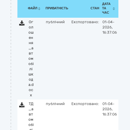
ДАТА
ФАЙЛ
ПРИВАТНІСТЬ
СТАН
ТА
ЧАС
Ог
публічний
Експортовано:
01-04-
ол
2026,
ош
16:37:06
ен
ня
_а
вт
ом
обі
лі
шк
од
а.d
oc
x
ТД
публічний
Експортовано:
01-04-
_а
2026,
вт
16:37:06
ом
обі
лі