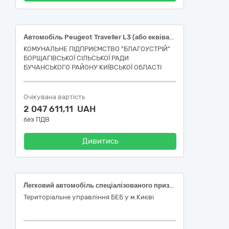
Автомобіль Peugeot Traveller L3 (або еквівалент)
КОМУНАЛЬНЕ ПІДПРИЄМСТВО "БЛАГОУСТРІЙ"
БОРЩАГІВСЬКОЇ СІЛЬСЬКОЇ РАДИ
БУЧАНСЬКОГО РАЙОНУ КИЇВСЬКОЇ ОБЛАСТІ
Очікувана вартість
2 047 611,11 UAH
без ПДВ
Дивитись
Легковий автомобіль спеціалізованого призначення (з дообладнанням спецзасобами) за кодом ДК 021:2015 - 34110000-1 – Легкові автомобілі
Територіальне управління БЕБ у м.Києві