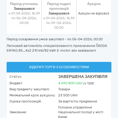
Період уточнень
Період подачі
Аукціон
Завершився
пропозицій
з 01-04-2026, 16:39
Завершився
Аукціон не відбувся
по 06-04-2026,
з 01-04-2026, 16:39
00:00
по 09-04-2026,
00:00
Період оскарження умов закупівлі - по
06-04-2026, 00:00
Легковий автомобіль спеціалізованого призначення ŠKODA
ENYAQ 85_4x2 210 kW/82 kWh E-motor або еквівалент
ВІДКРИТІ ТОРГИ З ОСОБЛИВОСТЯМИ
ЗАВЕРШЕНА ЗАКУПІВЛЯ
Статус:
Бюджет:
4 690 800
UAH
(з ПДВ)
Вид предмету закупівлі:
Товари
Мінімальний крок аукціону:
23 500 UAH
Оцінка пропозицій:
За вартістю придбання
Головне управління
Замовник:
Національної поліції у місті
Києві