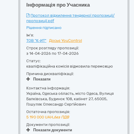
Інформація про Учасника
Протокол відхилення тендерної пропозиції/
пропозиції.pdf
Рішення підписано
Ім'я:
ТОВ "К-ИТ"
Досьє YouControl
Строк розгляду пропозиції:
з 14-04-2026 по 17-04-2026
Статус:
кваліфікаційна комісія відмовила переможцю
Причина дискваліфікації:
Показати
Контактна інформація:
Україна
,
Одеська область
,
місто Одеса,
Вулиця
Балківська, Будинок 108, кабінет 27
,
65005
,
Гошуляк Олександр Сергійович
Остаточна пропозиція:
5 190 000
UAH,
без ПДВ
Документи пропозиції:
Показати документи