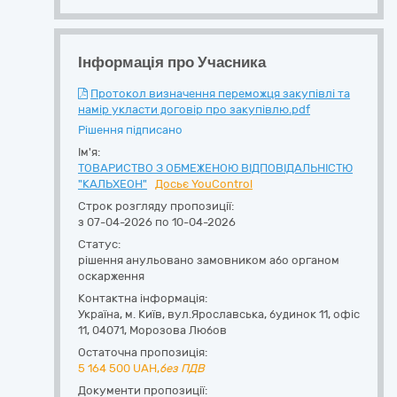
Інформація про Учасника
Протокол визначення переможця закупівлі та
намір укласти договір про закупівлю.pdf
Рішення підписано
Ім'я:
ТОВАРИСТВО З ОБМЕЖЕНОЮ ВІДПОВІДАЛЬНІСТЮ
"КАЛЬХЕОН"
Досьє YouControl
Строк розгляду пропозиції:
з 07-04-2026 по 10-04-2026
Статус:
рішення анульовано замовником або органом
оскарження
Контактна інформація:
Україна
,
м. Київ
,
вул.Ярославська, будинок 11, офіс
11
,
04071
,
Морозова Любов
Остаточна пропозиція:
5 164 500
UAH,
без ПДВ
Документи пропозиції: