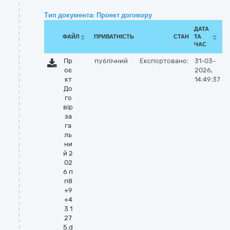
Тип документа: Проект договору
ДАТА
ФАЙЛ
ПРИВАТНІСТЬ
СТАН
ТА
ЧАС
Пр
публічний
Експортовано:
31-03-
оє
2026,
кт
14:49:37
До
го
вір
за
га
ль
ни
й 2
02
6 п
п8
+9
+4
3 1
27
5.d