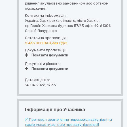
рішення анульовано замовником або органом
оскарження
Контактна інформація:
Україна
,
Харківська область
,
місто Харків,
пр.Героїв Харкова будинок 57/63 офіс 49
,
61001
,
Сергій Лазуренко
Остаточна пропозиція:
5 463 000
UAH,
без ПДВ
Документи пропозиції:
Показати документи
Документи рішення:
Показати документи
Дата акцепта:
14-04-2026, 17:35
Інформація про Учасника
Протокол визначення переможця закупівлі та
намір укласти договір про закупівлю.pdf