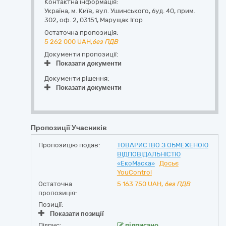
Контактна інформація:
Україна
,
м. Київ
,
вул. Ушинського, буд. 40, прим.
302, оф. 2
,
03151
,
Марущак Ігор
Остаточна пропозиція:
5 262 000
UAH,
без ПДВ
Документи пропозиції:
Показати документи
Документи рішення:
Показати документи
Пропозиції Учасників
Пропозицію подав:
ТОВАРИСТВО З ОБМЕЖЕНОЮ
ВІДПОВІДАЛЬНІСТЮ
«ЕкоМаска»
Досьє
YouControl
Остаточна
5 163 750
UAH,
без ПДВ
пропозиція:
Позиції:
Показати позиції
Підпис:
підписано