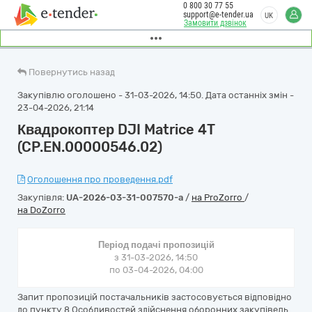
0 800 30 77 55
support@e-tender.ua
UK
Замовити дзвінок
Повернутись назад
Закупівлю оголошено - 31-03-2026, 14:50. Дата останніх змін -
23-04-2026, 21:14
Квадрокоптер DJI Matrice 4T
(CP.EN.00000546.02)
Оголошення про проведення.pdf
Закупівля:
UA-2026-03-31-007570-a
/
на ProZorro
/
на DoZorro
Період подачі пропозицій
з 31-03-2026, 14:50
по 03-04-2026, 04:00
Запит пропозицій постачальників застосовується відповідно
до пункту 8 Особливостей здійснення оборонних закупівель