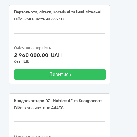
Вертольоти, літаки, космічні та інші літальні апарати з двигуном (Квадрокоптери)
Військова частина А5260
Очікувана вартість
2 960 000,00 UAH
без ПДВ
Дивитись
Квадрокоптери DJI Matrice 4E та Квадрокоптери DJI Matrice 4Т
Військова частина А4438
Очікувана вартість