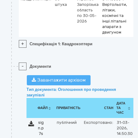
штука
Запорізька
Вертольоти,
область
літаки,
по 30-05-
космічні та
2026
інші літальні
апарати з
двигуном
+
Специфікація 1: Квадрокоптери
-
Документи
Завантажити архівом
Тип документа: Оголошення про проведення
закупівлі
ДАТА
ФАЙЛ
ПРИВАТНІСТЬ
СТАН
ТА
ЧАС
sig
публічний
Експортовано:
31-03-
n.p
2026,
7s
14:50:30