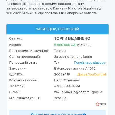
на період дії правового режиму воєнного стану,
затвердженого постановою Кабінету Міністрів України від
11.11.2022 № 1275. Місце постачання: Запорізька область.
ЗАПИТ (ЦІНИ) ПРОПОЗИЦІЙ
ТОРГИ ВІДМІНЕНО
Статус:
Бюджет:
5 850 000
UAH
(без ПДВ)
Вид предмету закупівлі:
Товари
Оцінка пропозицій:
За вартістю придбання
Попередній етап:
Так
Перейти до відбору
Замовник:
Військова частина А4076
ЄДРПОУ:
26632418
Досьє YouControl
Контактна особа:
Неллі Стельмах
Телефон:
+380504454514
E-mail:
zakupivli4076@post.mil.gov.ua
Місцезнаходження:
Україна
11