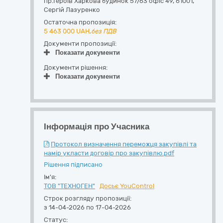
пр.Героїв Харкова будинок 57/63 офіс 49
,
61001
,
Сергій Лазуренко
Остаточна пропозиція:
5 463 000
UAH,
без ПДВ
Документи пропозиції:
Показати документи
Документи рішення:
Показати документи
Інформація про Учасника
Протокол визначення переможця закупівлі та
намір укласти договір про закупівлю.pdf
Рішення підписано
Ім'я:
ТОВ "ТЕХНОГЕН"
Досьє YouControl
Строк розгляду пропозиції:
з 14-04-2026 по 17-04-2026
Статус: