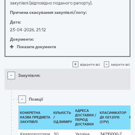
закупівлі (відповідно поданого рапорту).
Причина скасування закупівлі/лоту:
Дата:
23-04-2026, 21:12
Документи:
Показати документи
+
-
відкрити всі
закрити всі
-
Закупівля:
-
Позиції
АДРЕСА
КОНКРЕТНА
КІЛЬКІСТЬ
КЛАСИФІКАТОР
ДОСТАВКИ /
НАЗВА ПРЕДМЕТА
/
ДК 021:2015
КЛ
ПЕРІОД
ЗАКУПІВЛІ
ОД.ВИМІРУ
(CPV)
ДОСТАВКИ
Квадрокоптери
30
Україна
,
34710000-7