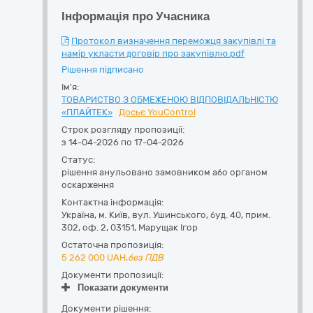
Інформація про Учасника
Протокол визначення переможця закупівлі та
намір укласти договір про закупівлю.pdf
Рішення підписано
Ім'я:
ТОВАРИСТВО З ОБМЕЖЕНОЮ ВІДПОВІДАЛЬНІСТЮ
«ПЛАЙТЕК»
Досьє YouControl
Строк розгляду пропозиції:
з 14-04-2026 по 17-04-2026
Статус:
рішення анульовано замовником або органом
оскарження
Контактна інформація:
Україна
,
м. Київ
,
вул. Ушинського, буд. 40, прим.
302, оф. 2
,
03151
,
Марущак Ігор
Остаточна пропозиція:
5 262 000
UAH,
без ПДВ
Документи пропозиції:
Показати документи
Документи рішення: