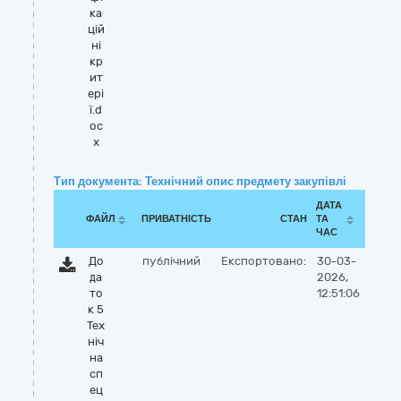
ка
цій
ні
кр
ит
ері
ї.d
oc
x
Тип документа: Технічний опис предмету закупівлі
ДАТА
ФАЙЛ
ПРИВАТНІСТЬ
СТАН
ТА
ЧАС
До
публічний
Експортовано:
30-03-
да
2026,
то
12:51:06
к 5
Тех
ніч
на
сп
ец