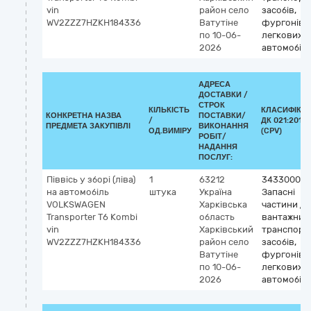
vin
район
село
засобів,
WV2ZZZ7HZKH184336
Ватутіне
фургонів т
по 10-06-
легкових
2026
автомобілі
АДРЕСА
ДОСТАВКИ /
СТРОК
КІЛЬКІСТЬ
КЛАСИФІКА
КОНКРЕТНА НАЗВА
ПОСТАВКИ/
/
ДК 021:2015
ПРЕДМЕТА ЗАКУПІВЛІ
ВИКОНАННЯ
ОД.ВИМІРУ
(CPV)
РОБІТ/
НАДАННЯ
ПОСЛУГ:
Піввісь у зборі (ліва)
1
63212
34330000-
на автомобіль
штука
Україна
Запасні
VOLKSWAGEN
Харківська
частини до
Transporter Т6 Kombi
область
вантажних
vin
Харківський
транспорт
WV2ZZZ7HZKH184336
район
село
засобів,
Ватутіне
фургонів т
по 10-06-
легкових
2026
автомобілі