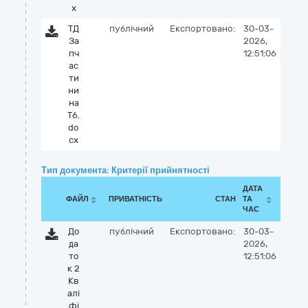
x
ТД
публічний
Експортовано:
30-03-
За
2026,
пч
12:51:06
ас
ти
ни
на
Т6.
do
cx
Тип документа: Критерії прийнятності
ДАТА
ФАЙЛ
ПРИВАТНІСТЬ
СТАН
ТА
ЧАС
До
публічний
Експортовано:
30-03-
да
2026,
то
12:51:06
к 2
Кв
алі
фі