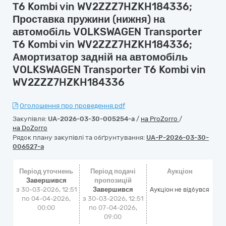
Т6 Kombi vin WV2ZZZ7HZKH184336;
Проставка пружини (нижня) на
автомобіль VOLKSWAGEN Transporter
Т6 Kombi vin WV2ZZZ7HZKH184336;
Амортизатор задній на автомобіль
VOLKSWAGEN Transporter Т6 Kombi vin
WV2ZZZ7HZKH184336
Оголошення про проведення.pdf
Закупівля:
UA-2026-03-30-005254-a
/
на ProZorro
/
на DoZorro
Рядок плану закупівлі та обґрунтування:
UA-P-2026-03-30-
006527-a
Період уточнень
Період подачі
Аукціон
Завершився
пропозицій
з 30-03-2026, 12:51
Завершився
Аукціон не відбувся
по 04-04-2026,
з 30-03-2026, 12:51
00:00
по 07-04-2026,
09:00