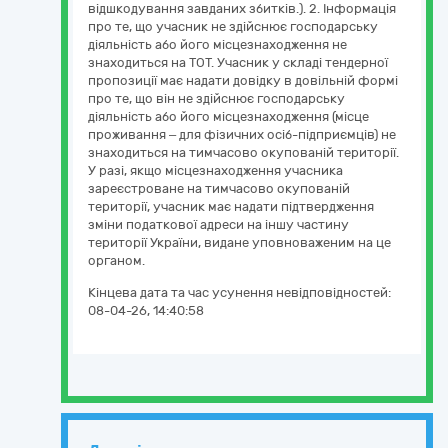
відшкодування завданих збитків.). 2. Інформація
про те, що учасник не здійснює господарську
діяльність або його місцезнаходження не
знаходиться на ТОТ. Учасник у складі тендерної
пропозиції має надати довідку в довільній формі
про те, що він не здійснює господарську
діяльність або його місцезнаходження (місце
проживання – для фізичних осіб-підприємців) не
знаходиться на тимчасово окупованій території.
У разі, якщо місцезнаходження учасника
зареєстроване на тимчасово окупованій
території, учасник має надати підтвердження
зміни податкової адреси на іншу частину
території України, видане уповноваженим на це
органом.
Кінцева дата та час усунення невідповідностей:
08-04-26, 14:40:58