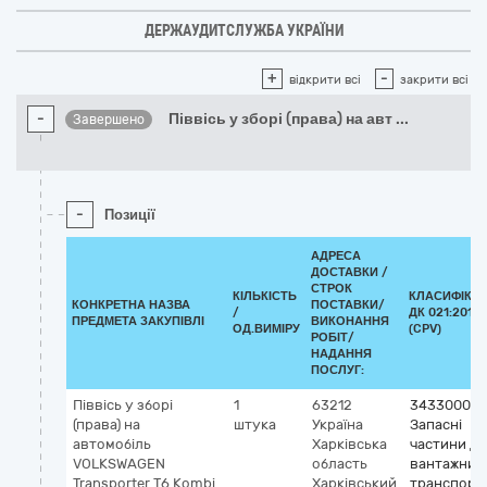
ДЕРЖАУДИТСЛУЖБА УКРАЇНИ
+
-
відкрити всі
закрити всі
-
Піввісь у зборі (права) на авт
...
Завершено
-
Позиції
АДРЕСА
ДОСТАВКИ /
СТРОК
КІЛЬКІСТЬ
КЛАСИФІКА
КОНКРЕТНА НАЗВА
ПОСТАВКИ/
/
ДК 021:2015
ПРЕДМЕТА ЗАКУПІВЛІ
ВИКОНАННЯ
ОД.ВИМІРУ
(CPV)
РОБІТ/
НАДАННЯ
ПОСЛУГ:
Піввісь у зборі
1
63212
34330000-
(права) на
штука
Україна
Запасні
автомобіль
Харківська
частини до
VOLKSWAGEN
область
вантажних
Transporter Т6 Kombi
Харківський
транспорт