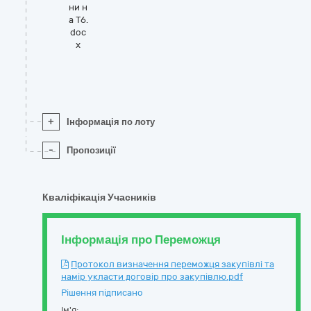
ни н
а Т6.
doc
x
+
Інформація по лоту
-
Пропозиції
Кваліфікація Учасників
Інформація про Переможця
Протокол визначення переможця закупівлі та
намір укласти договір про закупівлю.pdf
Рішення підписано
Ім'я: