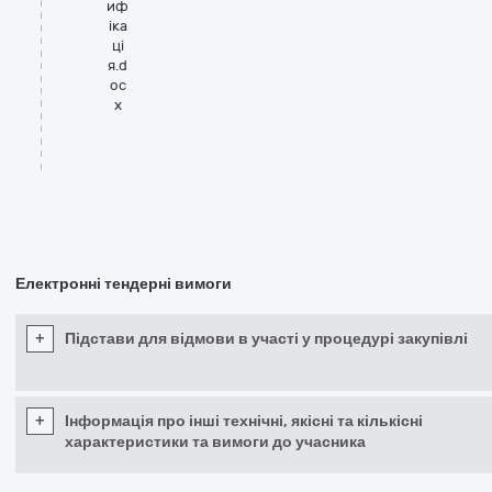
иф
іка
ці
я.d
oc
x
Електронні тендерні вимоги
+
Підстави для відмови в участі у процедурі закупівлі
+
Інформація про інші технічні, якісні та кількісні
характеристики та вимоги до учасника