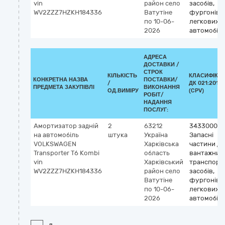
vin
район
село
засобів,
WV2ZZZ7HZKH184336
Ватутіне
фургонів т
по 10-06-
легкових
2026
автомобілі
АДРЕСА
ДОСТАВКИ /
СТРОК
КІЛЬКІСТЬ
КЛАСИФІКА
КОНКРЕТНА НАЗВА
ПОСТАВКИ/
/
ДК 021:2015
ПРЕДМЕТА ЗАКУПІВЛІ
ВИКОНАННЯ
ОД.ВИМІРУ
(CPV)
РОБІТ/
НАДАННЯ
ПОСЛУГ:
Амортизатор задній
2
63212
34330000-
на автомобіль
штука
Україна
Запасні
VOLKSWAGEN
Харківська
частини до
Transporter Т6 Kombi
область
вантажних
vin
Харківський
транспорт
WV2ZZZ7HZKH184336
район
село
засобів,
Ватутіне
фургонів т
по 10-06-
легкових
2026
автомобілі