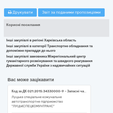
Друкувати
Звіт за поданими пропозиціями
Корисні посилання
Інші закупівлі в регіоні Харківська область
Інші закупівлі в категорії Транспортне обладнання та
допоміжне приладдя до нього
Інші закупівлі замовника Міжрегіональний центр
гуманітарного розмінування та швидкого реагування
Державної служби України з надзвичайних ситуацій
Вас може зацікавити
Код за ДК 021:2015:34330000-9 – Запасні частини до вантажних транспортних засобів, фургонів та легкових автомобілів ( Комплектний міст IVECO (задній))
Луцьке спеціальне комунальне
автотранспортне підприємство
"ЛУЦЬКСПЕЦКОМУНТРАНС"