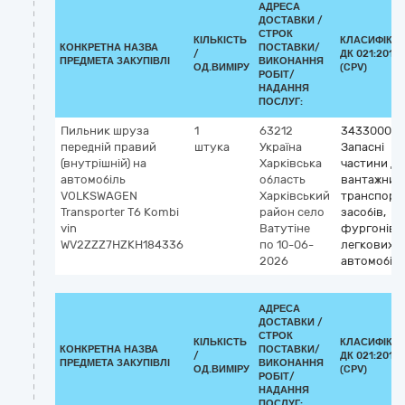
АДРЕСА
ДОСТАВКИ /
СТРОК
КІЛЬКІСТЬ
КЛАСИФІКА
КОНКРЕТНА НАЗВА
ПОСТАВКИ/
/
ДК 021:2015
ПРЕДМЕТА ЗАКУПІВЛІ
ВИКОНАННЯ
ОД.ВИМІРУ
(CPV)
РОБІТ/
НАДАННЯ
ПОСЛУГ:
Пильник шруза
1
63212
34330000-
передній правий
штука
Україна
Запасні
(внутрішній) на
Харківська
частини до
автомобіль
область
вантажних
VOLKSWAGEN
Харківський
транспорт
Transporter Т6 Kombi
район
село
засобів,
vin
Ватутіне
фургонів т
WV2ZZZ7HZKH184336
по 10-06-
легкових
2026
автомобілі
АДРЕСА
ДОСТАВКИ /
СТРОК
КІЛЬКІСТЬ
КЛАСИФІКА
КОНКРЕТНА НАЗВА
ПОСТАВКИ/
/
ДК 021:2015
ПРЕДМЕТА ЗАКУПІВЛІ
ВИКОНАННЯ
ОД.ВИМІРУ
(CPV)
РОБІТ/
НАДАННЯ
ПОСЛУГ: