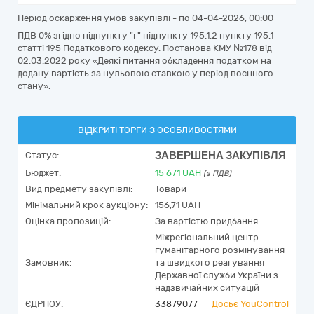
Період оскарження умов закупівлі - по
04-04-2026, 00:00
ПДВ 0% згідно підпункту "г" підпункту 195.1.2 пункту 195.1
статті 195 Податкового кодексу. Постанова КМУ №178 від
02.03.2022 року «Деякі питання обкладення податком на
додану вартість за нульовою ставкою у період воєнного
стану».
ВІДКРИТІ ТОРГИ З ОСОБЛИВОСТЯМИ
ЗАВЕРШЕНА ЗАКУПІВЛЯ
Статус:
Бюджет:
15 671
UAH
(з ПДВ)
Вид предмету закупівлі:
Товари
Мінімальний крок аукціону:
156,71 UAH
Оцінка пропозицій:
За вартістю придбання
Міжрегіональний центр
гуманітарного розмінування
Замовник:
та швидкого реагування
Державної служби України з
надзвичайних ситуацій
ЄДРПОУ:
33879077
Досьє YouControl