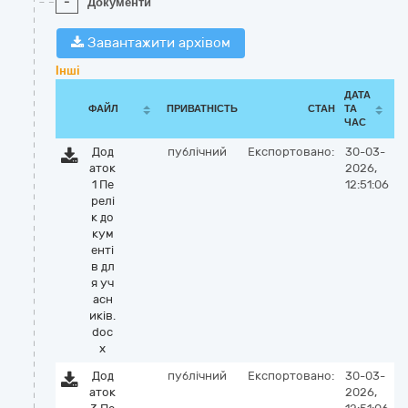
-
Документи
Завантажити архівом
Інші
ДАТА
ФАЙЛ
ПРИВАТНІСТЬ
СТАН
ТА
ЧАС
Дод
публічний
Експортовано:
30-03-
аток
2026,
1 Пе
12:51:06
релі
к до
кум
енті
в дл
я уч
асн
иків.
doc
x
Дод
публічний
Експортовано:
30-03-
аток
2026,