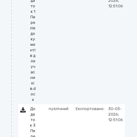
да
2026,
то
12:51:06
к 1
Пе
ре
лік
до
ку
ме
нті
в д
ля
уч
ас
ни
кі
в.d
oc
x
До
публічний
Експортовано:
30-03-
да
2026,
то
12:51:06
к 3
Пе
ре