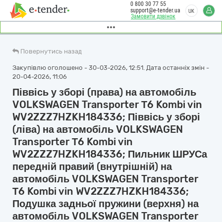
0 800 30 77 55
support@e-tender.ua
UK
Замовити дзвінок
Повернутись назад
Закупівлю оголошено - 30-03-2026, 12:51. Дата останніх змін -
20-04-2026, 11:06
Піввісь у зборі (права) на автомобіль
VOLKSWAGEN Transporter Т6 Kombi vin
WV2ZZZ7HZKH184336; Піввісь у зборі
(ліва) на автомобіль VOLKSWAGEN
Transporter Т6 Kombi vin
WV2ZZZ7HZKH184336; Пильник ШРУСа
передній правий (внутрішній) на
автомобіль VOLKSWAGEN Transporter
Т6 Kombi vin WV2ZZZ7HZKH184336;
Подушка задньої пружини (верхня) на
автомобіль VOLKSWAGEN Transporter