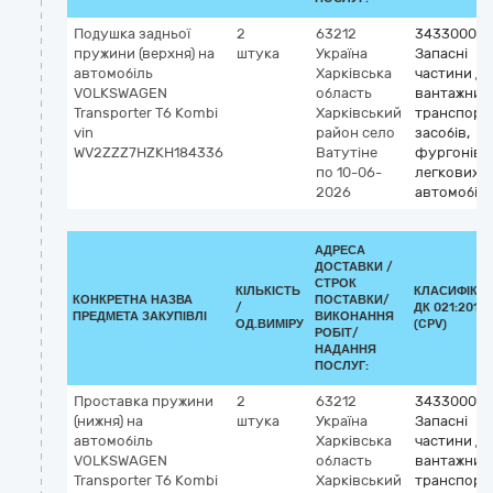
Подушка задньої
2
63212
34330000-
пружини (верхня) на
штука
Україна
Запасні
автомобіль
Харківська
частини до
VOLKSWAGEN
область
вантажних
Transporter Т6 Kombi
Харківський
транспорт
vin
район
село
засобів,
WV2ZZZ7HZKH184336
Ватутіне
фургонів т
по 10-06-
легкових
2026
автомобілі
АДРЕСА
ДОСТАВКИ /
СТРОК
КІЛЬКІСТЬ
КЛАСИФІКА
КОНКРЕТНА НАЗВА
ПОСТАВКИ/
/
ДК 021:2015
ПРЕДМЕТА ЗАКУПІВЛІ
ВИКОНАННЯ
ОД.ВИМІРУ
(CPV)
РОБІТ/
НАДАННЯ
ПОСЛУГ:
Проставка пружини
2
63212
34330000-
(нижня) на
штука
Україна
Запасні
автомобіль
Харківська
частини до
VOLKSWAGEN
область
вантажних
Transporter Т6 Kombi
Харківський
транспорт