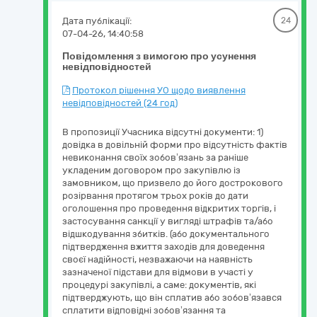
Дата публікації:
24
07-04-26, 14:40:58
Повідомлення з вимогою про усунення
невідповідностей
Протокол рішення УО щодо виявлення
невідповідностей (24 год)
В пропозиції Учасника відсутні документи: 1)
довідка в довільній форми про відсутність фактів
невиконання своїх зобов’язань за раніше
укладеним договором про закупівлю із
замовником, що призвело до його дострокового
розірвання протягом трьох років до дати
оголошення про проведення відкритих торгів, і
застосування санкції у вигляді штрафів та/або
відшкодування збитків. (або документального
підтвердження вжиття заходів для доведення
своєї надійності, незважаючи на наявність
зазначеної підстави для відмови в участі у
процедурі закупівлі, а саме: документів, які
підтверджують, що він сплатив або зобов’язався
сплатити відповідні зобов’язання та