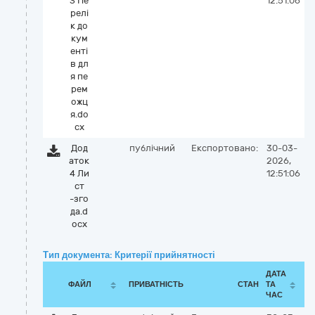
3 Пе
12:51:06
релі
к до
кум
енті
в дл
я пе
рем
ожц
я.do
cx
Дод
публічний
Експортовано:
30-03-
аток
2026,
4 Ли
12:51:06
ст
-зго
да.d
ocx
Тип документа: Критерії прийнятності
ДАТА
ФАЙЛ
ПРИВАТНІСТЬ
СТАН
ТА
ЧАС