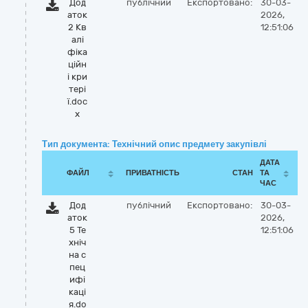
Дод
публічний
Експортовано:
30-03-
аток
2026,
2 Кв
12:51:06
алі
фіка
ційн
і кри
тері
ї.doc
x
Тип документа: Технічний опис предмету закупівлі
ДАТА
ФАЙЛ
ПРИВАТНІСТЬ
СТАН
ТА
ЧАС
Дод
публічний
Експортовано:
30-03-
аток
2026,
5 Те
12:51:06
хніч
на с
пец
ифі
каці
я.do