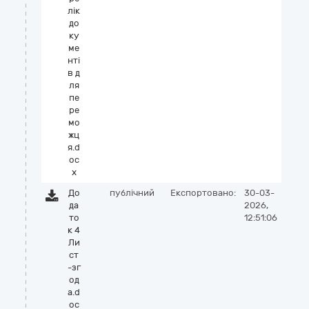
лік
до
ку
ме
нті
в д
ля
пе
ре
мо
жц
я.d
oc
x
До
публічний
Експортовано:
30-03-
да
2026,
то
12:51:06
к 4
Ли
ст
-зг
од
а.d
oc