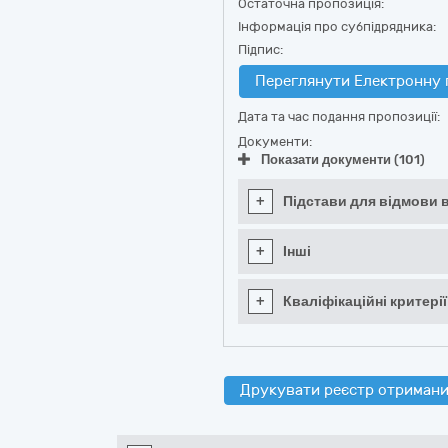
Остаточна пропозиція:
Інформація про субпідрядника:
Підпис:
Переглянути Електронну 
Дата та час подання пропозиції:
Документи:
Показати документи (101)
+
Підстави для відмови в
+
Інші
+
Кваліфікаційні критерії
Друкувати реєстр отримани