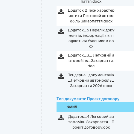
паття.docx
Додаток 2 Техн характер
истики Легковий автом
обіль Закарпаття.docx
Додаток_6 Перелік доку
ментів, інформації, які п
одаються Учасником.do
cx
Додаток_3_ Легковий а
втомобіль_Закарпаття.
doc
Тендерна_документація
_Легковий автомобіль_
Закарпаття 2026.docx
Тип документа: Проект договору
ФАЙЛ
Додаток_4 Легковий ав
томобіль Закарпаття - П
роект договору.doc