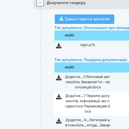
-
Документи тендеру
Завантажити архівом
Тип документа: Оголошення про провед
ФАЙЛ
sign.p7s
Тип документа: Тендерна документація
ФАЙЛ
Додаток_1 Легковий авт
омобіль Закарпаття - пр
опозиція.docx
Додаток_7 Перелік доку
ментів, інформації, які п
одаються Переможцем.d
ocx
Додаток_5_Легковий а
втомобіль_згода_Закар