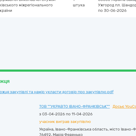
ківського міжрегіонального
штука
Ужгород
пл. Шандор
України
по 30-06-2026
ожця
ця закупівлі та намір укласти договір про закупівлю.pdf
ТОВ ""УКРАВТО ІВАНО-ФРАНКІВСЬК""
Досьє YouCo
з 03-04-2026 по 11-04-2026
учасник виграв закупівлю
Україна
,
Івано-Франківська область
,
місто Івано-
76492
,
Марія Феденько