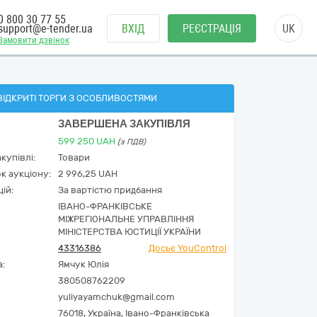
0 800 30 77 55
support@e-tender.ua
ВХІД
РЕЄСТРАЦІЯ
UK
Замовити дзвінок
ВІДКРИТІ ТОРГИ З ОСОБЛИВОСТЯМИ
ЗАВЕРШЕНА ЗАКУПІВЛЯ
599 250
UAH
(з ПДВ)
купівлі:
Товари
к аукціону:
2 996,25 UAH
ій:
За вартістю придбання
ІВАНО-ФРАНКІВСЬКЕ
МІЖРЕГІОНАЛЬНЕ УПРАВЛІННЯ
МІНІСТЕРСТВА ЮСТИЦІЇ УКРАЇНИ
43316386
Досьє YouControl
а:
Ямчук Юлія
380508762209
yuliyayamchuk@gmail.com
76018,
Україна
,
Івано-Франківська