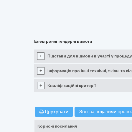
Електронні тендерні вимоги
+
Підстави для відмови в участі у процеду
+
Інформація про інші технічні, якісні та 
+
Кваліфікаційні критерії
Друкувати
Звіт за поданими пропо
Корисні посилання