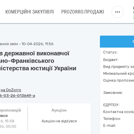
КОМЕРЦІЙНІ ЗАКУПІВЛІ
PROZORRO.ПРОДАЖІ
ніх змін - 10-04-2026, 11:56
в державної виконавчої
Статус:
ано-Франківського
Бюджет:
Вид предмету за
істерства юстиції України
Мінімальний кро
Оцінка пропозиц
/
на DoZorro
Замовник:
6-03-26-013649-a
ЄДРПОУ:
 пропозицій
Аукціон
Контактна особ
ився
Телефон:
6, 15:58
Аукціон не відбувся
E-mail:
6, 00:00