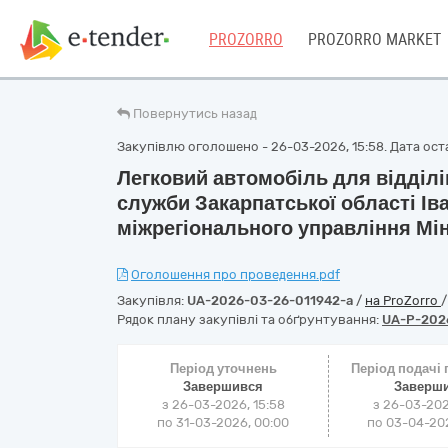
PROZORRO
PROZORRO MARKET
Повернутись назад
Закупівлю оголошено - 26-03-2026, 15:58. Дата остан
Легковий автомобіль для відділі
служби Закарпатської області Ів
міжрегіонального управління Мін
Оголошення про проведення.pdf
Закупівля:
UA-2026-03-26-011942-a
/
на ProZorro
Рядок плану закупівлі та обґрунтування:
UA-P-202
Період уточнень
Період подачі
Завершився
Заверш
з 26-03-2026, 15:58
з 26-03-202
по 31-03-2026, 00:00
по 03-04-202