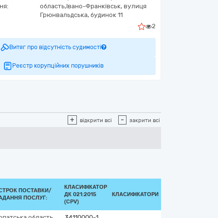
ня:
область,
Івано-Франківськ,
вулиця
Грюнвальдська, будинок 11
2
Витяг про відсутність судимості
Реєстр корупційних порушників
+
-
відкрити всі
закрити всі
КЛАСИФІКАТОР
СТРОК ПОСТАВКИ/
ДК 021:2015
КЛАСИФІКАТОРИ
АДАННЯ ПОСЛУГ:
(CPV)
рпатська область
34110000-1