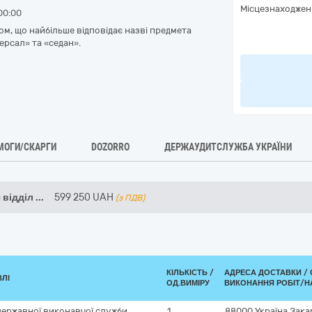
Місцезнаходжен
00:00
м, що найбільше відповідає назві предмета
версал» та «седан».
МОГИ/СКАРГИ
DOZORRO
ДЕРЖАУДИТСЛУЖБА УКРАЇНИ
 відділ
...
599 250
UAH
(з ПДВ)
КІЛЬКІСТЬ /
АДРЕСА ДОСТАВКИ /
ВЛІ
ОД.ВИМІРУ
ВИКОНАННЯ РОБІТ/Н
 державної виконавчої служби
1
88000
Україна
Зака