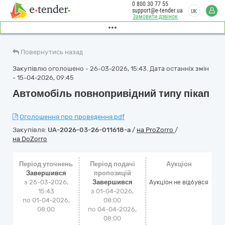
0 800 30 77 55
support@e-tender.ua
UK
Замовити дзвінок
Повернутись назад
Закупівлю оголошено - 26-03-2026, 15:43. Дата останніх змін
- 15-04-2026, 09:45
Автомобіль повнопривідний типу пікап
Оголошення про проведення.pdf
Закупівля:
UA-2026-03-26-011618-a
/
на ProZorro
/
на DoZorro
Період уточнень
Період подачі
Аукціон
Завершився
пропозицій
з 26-03-2026,
Завершився
Аукціон не відбувся
15:43
з 01-04-2026,
по 01-04-2026,
08:00
08:00
по 04-04-2026,
08:00