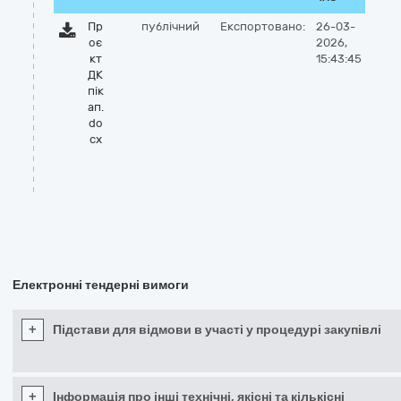
Пр
публічний
Експортовано:
26-03-
оє
2026,
кт
15:43:45
ДК
пік
ап.
do
cx
Електронні тендерні вимоги
+
Підстави для відмови в участі у процедурі закупівлі
+
Інформація про інші технічні, якісні та кількісні