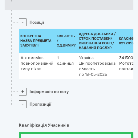
-
Позиції
АДРЕСА ДОСТАВКИ /
КОНКРЕТНА
КІЛЬКІСТЬ
СТРОК ПОСТАВКИ/
КЛАСИФІК
НАЗВА ПРЕДМЕТА
/
ВИКОНАННЯ РОБІТ/
021:2015 (
ЗАКУПІВЛІ
ОД.ВИМІРУ
НАДАННЯ ПОСЛУГ:
Автомобіль
1
Україна
34130000
повнопривідний
одиниця
Дніпропетровська
Мототран
типу пікап
область
вантажні
по 13-05-2026
+
Інформація по лоту
-
Пропозиції
Кваліфікація Учасників