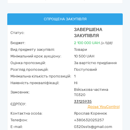
СПРОЩЕНА ЗАКУПІВЛЯ
ЗАВЕРШЕНА
Статус:
ЗАКУПІВЛЯ
Бюджет:
2 100 000
UAH
(з ПДВ)
Вид предмету закупівлі:
Товари
Мінімальний крок аукціону:
10 500 UAH
Оцінка пропозицій:
За вартістю придбання
Розгляд пропозицій:
Поступовий
Мінімальна кількість пропозицій:
1
Наявність прекваліфікації:
Ні
Військова частина
Замовник:
Т0320
33125935
ЄДРПОУ:
Досьє YouControl
Контактна особа:
Ярослав Коренюк
Телефон:
+380632025257
E-mail:
0320ssts@gmail.com