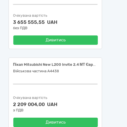
Очікувана вартість
3 655 555,55 UAH
без ПДВ
Дивитись
Пікап Mitsubishi New L200 Invite 2.4 МТ Євро-6 (або еквівалент).
Військова частина А4438
Очікувана вартість
2 209 004,00 UAH
з ПДВ
Дивитись