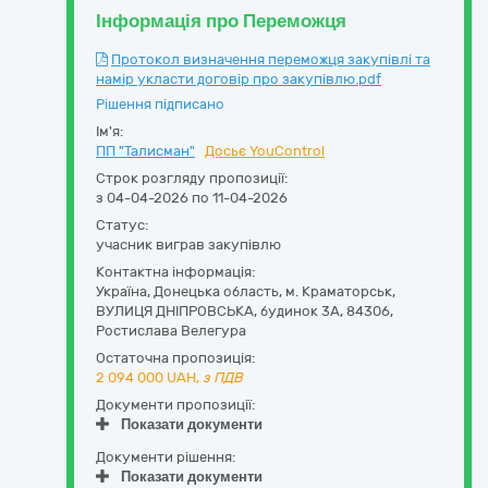
Інформація про Переможця
Протокол визначення переможця закупівлі та
намір укласти договір про закупівлю.pdf
Рішення підписано
Ім'я:
ПП "Талисман"
Досьє YouControl
Строк розгляду пропозиції:
з 04-04-2026 по 11-04-2026
Статус:
учасник виграв закупівлю
Контактна інформація:
Україна
,
Донецька область
,
м. Краматорськ,
ВУЛИЦЯ ДНІПРОВСЬКА, будинок 3А
,
84306
,
Ростислава Велегура
Остаточна пропозиція:
2 094 000
UAH,
з ПДВ
Документи пропозиції:
Показати документи
Документи рішення:
Показати документи