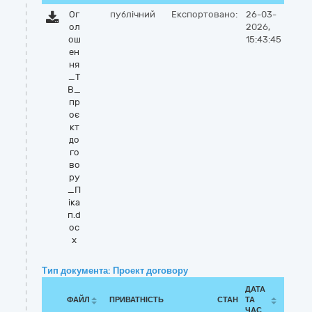
Ог
публічний
Експортовано:
26-03-
ол
2026,
ош
15:43:45
ен
ня
_Т
В_
пр
оє
кт
до
го
во
ру
_П
іка
п.d
oc
x
Тип документа: Проект договору
ДАТА
ФАЙЛ
ПРИВАТНІСТЬ
СТАН
ТА
ЧАС