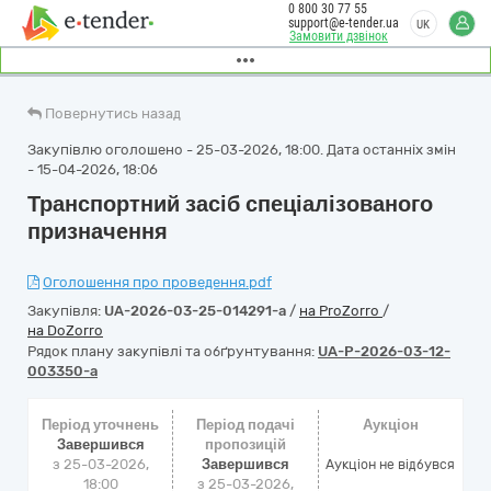
0 800 30 77 55
support@e-tender.ua
UK
Замовити дзвінок
Повернутись назад
Закупівлю оголошено - 25-03-2026, 18:00. Дата останніх змін
- 15-04-2026, 18:06
Транспортний засіб спеціалізованого
призначення
Оголошення про проведення.pdf
Закупівля:
UA-2026-03-25-014291-a
/
на ProZorro
/
на DoZorro
Рядок плану закупівлі та обґрунтування:
UA-P-2026-03-12-
003350-a
Період уточнень
Період подачі
Аукціон
Завершився
пропозицій
з 25-03-2026,
Завершився
Аукціон не відбувся
18:00
з 25-03-2026,