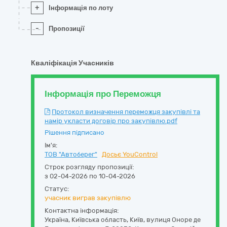
+
Інформація по лоту
-
Пропозиції
Кваліфікація Учасників
Інформація про Переможця
Протокол визначення переможця закупівлі та
намір укласти договір про закупівлю.pdf
Рішення підписано
Ім'я:
ТОВ "Автоберег"
Досьє YouControl
Строк розгляду пропозиції:
з 02-04-2026 по 10-04-2026
Статус:
учасник виграв закупівлю
Контактна інформація:
Україна
,
Київська область
,
Київ,
вулиця Оноре де