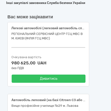
Інші закупівлі замовника Служба безпеки України
Вас може зацікавити
Легкові автомобілі (легковий автомобіль спеціалізованого призначення) 34110000-1 за ДК 021:2015 Єдиного закупівельного словника.
РЕГІОНАЛЬНИЙ СЕРВІСНИЙ ЦЕНТР ГСЦ МВС В
М. КИЄВІ (ФІЛІЯ ГСЦ МВС)
Очікувана вартість
980 625,00 UAH
без ПДВ
Дивитись
Автомобіль легковий (на базі Citroen C3 або еквівалент) (цей крок співфінансується Європейським Союзом — Ukraine Facility)
Вище професійне училище №29 м. Львова