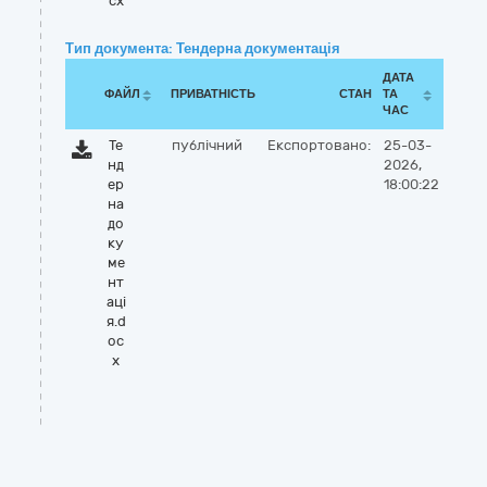
cx
Тип документа: Тендерна документація
ДАТА
ФАЙЛ
ПРИВАТНІСТЬ
СТАН
ТА
ЧАС
Те
публічний
Експортовано:
25-03-
нд
2026,
ер
18:00:22
на
до
ку
ме
нт
аці
я.d
oc
x