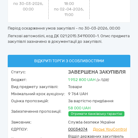
по 30-03-2026,
18:00
00:00
по 02-04-2026,
11:00
Період оскарження умов закупівлі - по
30-03-2026, 00:00
Легкові автомобілі, код ДК 021:2015:34110000-1. Опис предмета
закупівлі зазначено в документації до закупівлі.
ВІДКРИТІ ТОРГИ З ОСОБЛИВОСТЯМИ
ЗАВЕРШЕНА ЗАКУПІВЛЯ
Статус:
Бюджет:
1 952 800
UAH
(з ПДВ)
Вид предмету закупівлі:
Товари
Мінімальний крок аукціону:
9 764 UAH
Оцінка пропозицій:
За вартістю придбання
58 000 UAH
Забезпечення пропозиції:
Отримати банківську гарантію
Замовник:
Служба безпеки України
ЄДРПОУ:
00034074
Досьє YouControl
Відділ державних закупівель