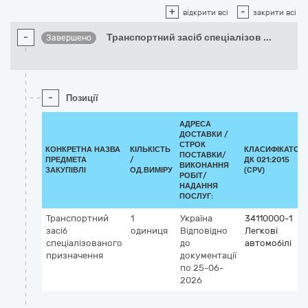
+
-
відкрити всі
закрити всі
-
Транспортний засіб спеціалізов
...
Завершено
-
Позиції
АДРЕСА
ДОСТАВКИ /
СТРОК
КОНКРЕТНА НАЗВА
КІЛЬКІСТЬ
КЛАСИФІКАТОР
ПОСТАВКИ/
ПРЕДМЕТА
/
ДК 021:2015
ВИКОНАННЯ
ЗАКУПІВЛІ
ОД.ВИМІРУ
(CPV)
РОБІТ/
НАДАННЯ
ПОСЛУГ:
Транспортний
1
Україна
34110000-1
засіб
одиниця
Відповідно
Легкові
спеціалізованого
до
автомобілі
призначення
документації
по 25-06-
2026