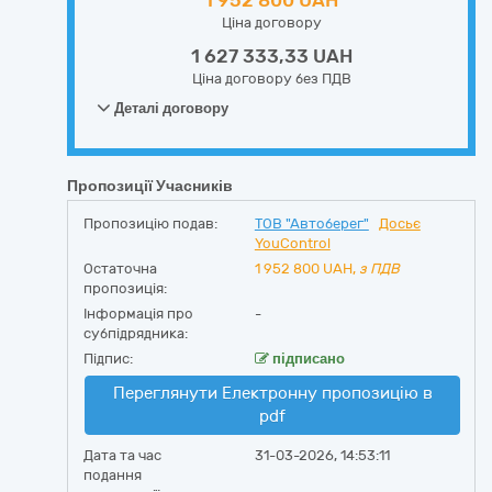
1 952 800 UAH
Ціна договору
1 627 333,33 UAH
Ціна договору без ПДВ
Деталі договору
Пропозиції Учасників
Пропозицію подав:
ТОВ "Автоберег"
Досьє
YouControl
Остаточна
1 952 800
UAH,
з ПДВ
пропозиція:
Інформація про
-
субпідрядника:
Підпис:
підписано
Переглянути Електронну пропозицію в
pdf
Дата та час
31-03-2026, 14:53:11
подання