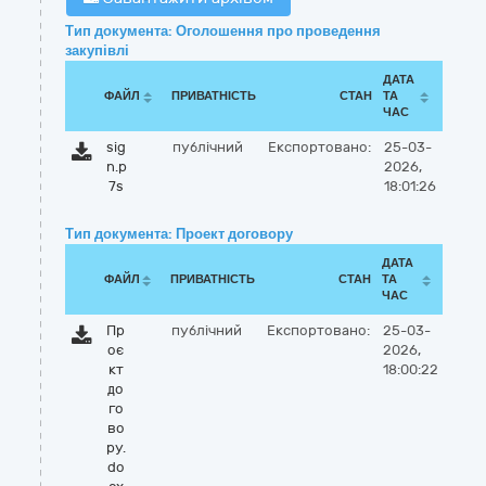
Тип документа: Оголошення про проведення
закупівлі
ДАТА
ФАЙЛ
ПРИВАТНІСТЬ
СТАН
ТА
ЧАС
sig
публічний
Експортовано:
25-03-
n.p
2026,
7s
18:01:26
Тип документа: Проект договору
ДАТА
ФАЙЛ
ПРИВАТНІСТЬ
СТАН
ТА
ЧАС
Пр
публічний
Експортовано:
25-03-
оє
2026,
кт
18:00:22
до
го
во
ру.
do