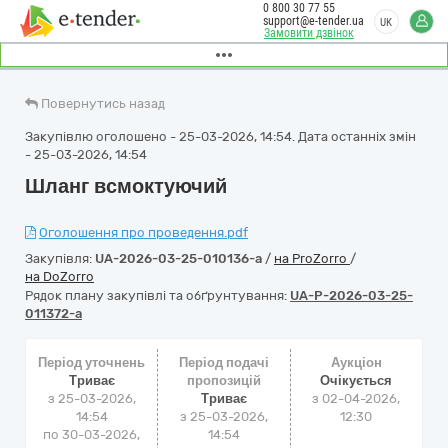
0 800 30 77 55
support@e-tender.ua
UK
Замовити дзвінок
Повернутись назад
Закупівлю оголошено - 25-03-2026, 14:54. Дата останніх змін
- 25-03-2026, 14:54
Шланг всмоктуючий
Оголошення про проведення.pdf
Закупівля:
UA-2026-03-25-010136-a
/
на ProZorro
/
на DoZorro
Рядок плану закупівлі та обґрунтування:
UA-P-2026-03-25-
011372-a
Період уточнень
Період подачі
Аукціон
Триває
пропозицій
Очікується
з 25-03-2026,
Триває
з
02-04-2026,
14:54
з 25-03-2026,
12:30
по 30-03-2026,
14:54