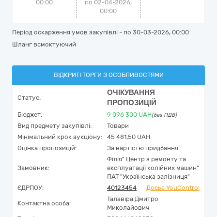
00:00
по 02-04-2026,
00:00
Період оскарження умов закупівлі - по
30-03-2026, 00:00
Шланг всмоктуючий
ВІДКРИТІ ТОРГИ З ОСОБЛИВОСТЯМИ
ОЧІКУВАННЯ
Статус:
ПРОПОЗИЦІЙ
Бюджет:
9 096 300
UAH
(без ПДВ)
Вид предмету закупівлі:
Товари
Мінімальний крок аукціону:
45 481,50 UAH
Оцінка пропозицій:
За вартістю придбання
Філія" Центр з ремонту та
Замовник:
експлуатації колійних машин"
ПАТ "Українська залізниця"
ЄДРПОУ:
40123454
Досьє YouControl
Талавіра Дмитро
Контактна особа:
Миколайович