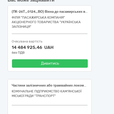
Вас може зацікавити
(ПК-26Т_0124_ВО) Вікна до пасажирських вагонів
ФІЛІЯ "ПАСАЖИРСЬКА КОМПАНІЯ"
АКЦІОНЕРНОГО ТОВАРИСТВА "УКРАЇНСЬКА
ЗАЛІЗНИЦЯ"
Очікувана вартість
14 484 925,46 UAH
без ПДВ
Дивитись
Частини залізничних або трамвайних локомотивів чи рейкового рухомого складу; обладнання для контролю залізничного руху (за ДК 021:2015 код 34630000-2 Частини залізничних або трамвайних локомотивів чи рейкового рухомого складу; обладнання для контролю залізничного руху)
КОМУНАЛЬНЕ ПІДПРИЄМСТВО КАМ'ЯНСЬКОЇ
МІСЬКОЇ РАДИ "ТРАНСПОРТ"