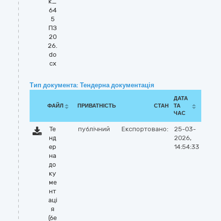
к_
64
5
ПЗ
20
26.
do
cx
Тип документа: Тендерна документація
ДАТА
ФАЙЛ
ПРИВАТНІСТЬ
СТАН
ТА
ЧАС
Те
публічний
Експортовано:
25-03-
нд
2026,
ер
14:54:33
на
до
ку
ме
нт
аці
я
(бе