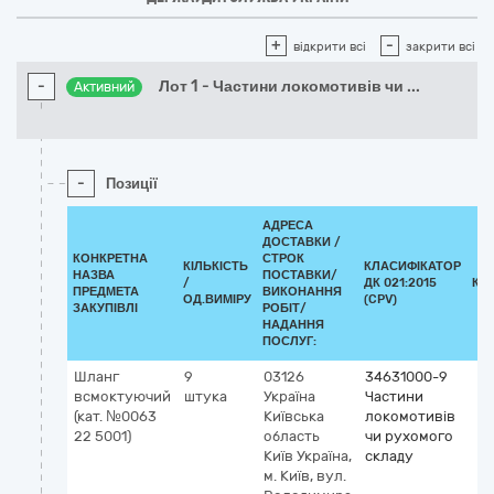
+
-
відкрити всі
закрити всі
-
Лот 1 - Частини локомотивів чи
...
Активний
-
Позиції
АДРЕСА
ДОСТАВКИ /
КОНКРЕТНА
СТРОК
КІЛЬКІСТЬ
КЛАСИФІКАТОР
НАЗВА
ПОСТАВКИ/
/
ДК 021:2015
КЛ
ПРЕДМЕТА
ВИКОНАННЯ
ОД.ВИМІРУ
(CPV)
ЗАКУПІВЛІ
РОБІТ/
НАДАННЯ
ПОСЛУГ:
Шланг
9
03126
34631000-9
всмоктуючий
штука
Україна
Частини
(кат. №0063
Київська
локомотивів
22 5001)
область
чи рухомого
Київ
Україна,
складу
м. Київ, вул.