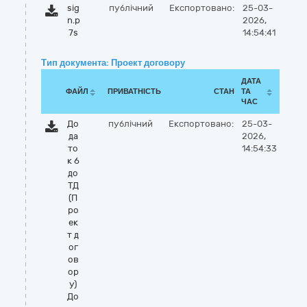
sig
публічний
Експортовано:
25-03-
n.p
2026,
7s
14:54:41
Тип документа: Проект договору
ДАТА
ФАЙЛ
ПРИВАТНІСТЬ
СТАН
ТА
ЧАС
До
публічний
Експортовано:
25-03-
да
2026,
то
14:54:33
к 6
до
ТД
(П
ро
ек
т д
ог
ов
ор
у)
До