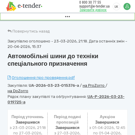
0 800 30 77 55
support@e-tender.ua
UK
Замовити дзвінок
Повернутись назад
Закупівлю оголошено - 23-03-2026, 21:18. Дата останніх змін -
20-04-2026, 15:37
Автомобільні шини до техніки
спеціального призначення
Оголошення про проведення.pdf
Закупівля:
UA-2026-03-23-015376-a
/
на ProZorro
/
на DoZorro
Рядок плану закупівлі та обґрунтування:
UA-P-2026-03-23-
019725-a
Період уточнень
Період подачі
Аукціон
Завершився
пропозицій
Завершився
з 23-03-2026, 21:18
Завершився
з
01-04-2026, 12:45
по 27-03-2026,
з 27-03-2026,
по
01-04-2026,