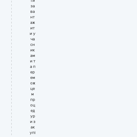
ти
за
ва
нт
аж
ит
и у
ча
сн
ик
ам
и т
а п
ер
ем
ож
це
м
пр
оц
ед
ур
и з
ак
упі