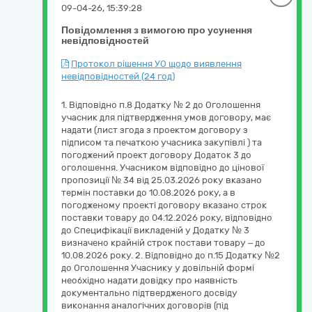
09-04-26, 15:39:28
Повідомлення з вимогою про усунення
невідповідностей
Протокол рішення УО щодо виявлення
невідповідностей (24 год)
1. Відповідно п.8 Додатку № 2 до Оголошення
учасник для підтвердження умов договору, має
надати (лист згода з проектом договору з
підписом та печаткою учасника закупівлі ) та
погоджений проект договору Додаток 3 до
оголошення. Учасником відповідно до цінової
пропозиції № 34 від 25.03.2026 року вказано
термін поставки до 10.08.2026 року, а в
погодженому проекті договору вказано строк
поставки товару до 04.12.2026 року, відповідно
до Специфікації викладеній у Додатку № 3
визначено крайній строк постави товару – до
10.08.2026 року. 2. Відповідно до п.15 Додатку №2
до Оголошення Учаснику у довільній формі
необхідно надати довідку про наявність
документально підтвердженого досвіду
виконання аналогічних договорів (під