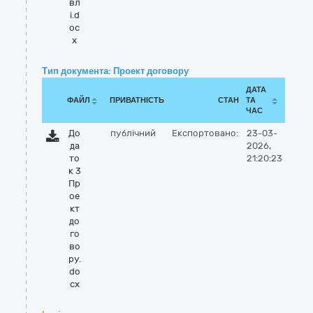
вл
і.d
oc
x
Тип документа: Проект договору
ДАТА
ФАЙЛ
ПРИВАТНІСТЬ
СТАН
ТА
ЧАС
До
публічний
Експортовано:
23-03-
да
2026,
то
21:20:23
к 3
Пр
ое
кт
до
го
во
ру.
do
cx