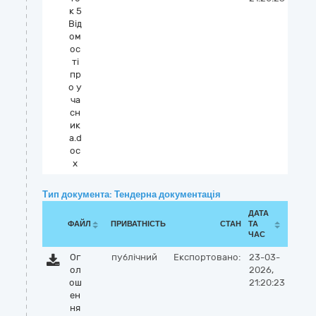
к 5
Від
ом
ос
ті
пр
о у
ча
сн
ик
а.d
oc
x
Тип документа: Тендерна документація
ДАТА
ФАЙЛ
ПРИВАТНІСТЬ
СТАН
ТА
ЧАС
Ог
публічний
Експортовано:
23-03-
ол
2026,
ош
21:20:23
ен
ня