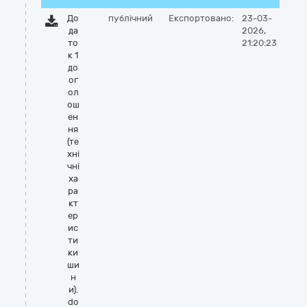
До
публічний
Експортовано:
23-03-
да
2026,
то
21:20:23
к 1
до
ог
ол
ош
ен
ня
(те
хні
чні
ха
ра
кт
ер
ис
ти
ки
ши
н
и).
do