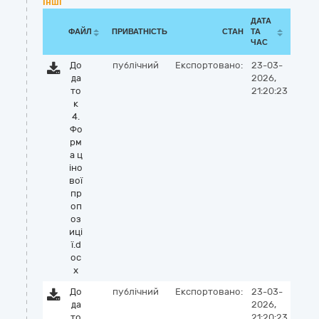
Інші
ДАТА
ФАЙЛ
ПРИВАТНІСТЬ
СТАН
ТА
ЧАС
До
публічний
Експортовано:
23-03-
да
2026,
то
21:20:23
к
4.
Фо
рм
а ц
іно
вої
пр
оп
оз
иці
ї.d
oc
x
До
публічний
Експортовано:
23-03-
да
2026,
то
21:20:23