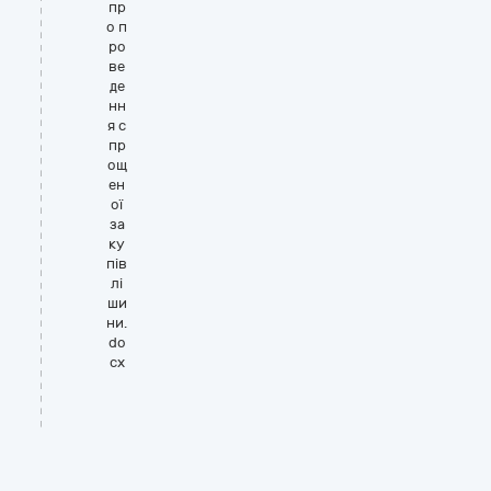
пр
о п
ро
ве
де
нн
я с
пр
ощ
ен
ої
за
ку
пів
лі
ши
ни.
do
cx