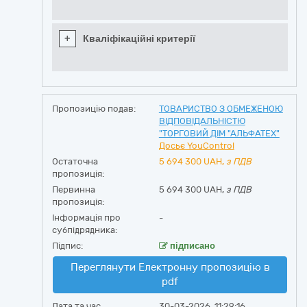
+
Кваліфікаційні критерії
Пропозицію подав:
ТОВАРИСТВО З ОБМЕЖЕНОЮ
ВІДПОВІДАЛЬНІСТЮ
"ТОРГОВИЙ ДІМ "АЛЬФАТЕХ"
Досьє YouControl
Остаточна
5 694 300
UAH,
з ПДВ
пропозиція:
Первинна
5 694 300 UAH,
з ПДВ
пропозиція:
Інформація про
-
субпідрядника:
Підпис:
підписано
Переглянути Електронну пропозицію в
pdf
Дата та час
30-03-2026, 11:29:16