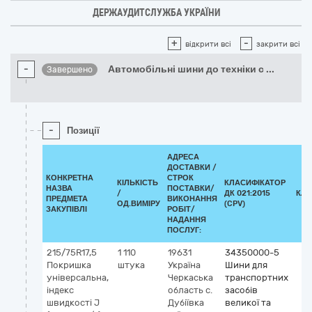
ДЕРЖАУДИТСЛУЖБА УКРАЇНИ
+
-
відкрити всі
закрити всі
-
Автомобільні шини до техніки с
...
Завершено
-
Позиції
АДРЕСА
ДОСТАВКИ /
КОНКРЕТНА
СТРОК
КІЛЬКІСТЬ
КЛАСИФІКАТОР
НАЗВА
ПОСТАВКИ/
/
ДК 021:2015
КЛА
ПРЕДМЕТА
ВИКОНАННЯ
ОД.ВИМІРУ
(CPV)
ЗАКУПІВЛІ
РОБІТ/
НАДАННЯ
ПОСЛУГ:
215/75R17,5
1 110
19631
34350000-5
Покришка
штука
Україна
Шини для
універсальна,
Черкаська
транспортних
індекс
область
с.
засобів
швидкості J
Дубіївка
великої та