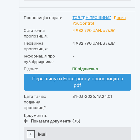
Пропозицію подав:
ТОВ "ДНІПРОШИНА"
Досьє
YouControl
Остаточна
4 982 790
UAH,
з ПДВ
пропозиція:
Первинна
4 982 790 UAH,
з ПДВ
пропозиція:
Інформація про
-
субпідрядника:
Підпис:
підписано
Переглянути Електронну пропозицію в
pdf
Дата та час
31-03-2026, 19:24:01
подання
пропозиції:
Документи:
Показати документи (75)
+
Інші