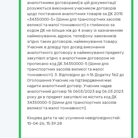
аналогічними договорами) в цій документації
розуміється виконання учасником договорів
щодо постачання аналогічних товарів за ДК 2015
«34350000-5» (Шини для транспортних засобів
великої та малої тоннажності) з глибиною за
кодом ДК не більше ніж до 4 знаку із зазначенням
найменування, адреси, телефону замовників
згідно таких договорів, найменування товару.
Учасник в довідці про досвід виконання
аналогічного договору в найменуванні предмету
закупівлі згідно з аналогічним договором не
прописано код ДК 34350000-5 (Шини для
транспортних засобів великої та малої
тоннажності). 3. Відповідно до п.16 Додатку №2 до
Оголошення Учасник на підтвердження має
надити аналогічний договір. Учасник надав
аналогічний договір № 0603/2023 від 06.03.2023
року де в предмет закупівлі не містить код ДК
34350000-5 (Шини для транспортних засобів
великої та малої тоннажності).
Кінцева дата та час усунення невідповідностей:
10-04-26, 15:39:28