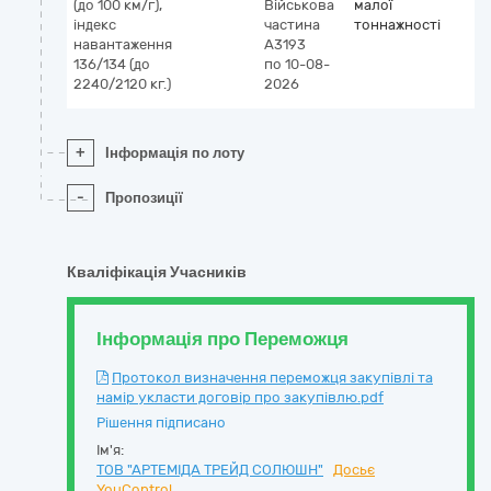
(до 100 км/г),
Військова
малої
індекс
частина
тоннажності
навантаження
А3193
136/134 (до
по 10-08-
2240/2120 кг.)
2026
+
Інформація по лоту
-
Пропозиції
Кваліфікація Учасників
Інформація про Переможця
Протокол визначення переможця закупівлі та
намір укласти договір про закупівлю.pdf
Рішення підписано
Ім'я:
ТОВ "АРТЕМІДА ТРЕЙД СОЛЮШН"
Досьє
YouControl