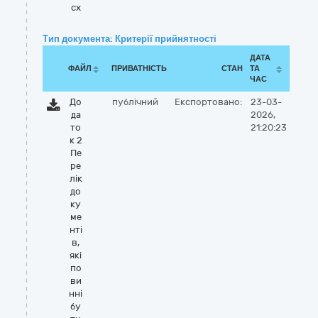
cx
Тип документа: Критерії прийнятності
ДАТА
ФАЙЛ
ПРИВАТНІСТЬ
СТАН
ТА
ЧАС
До
публічний
Експортовано:
23-03-
да
2026,
то
21:20:23
к 2
Пе
ре
лік
до
ку
ме
нті
в,
які
по
ви
нні
бу