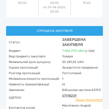
00:00
00:00
13:20
по 01-04-2026,
00:00
СПРОЩЕНА ЗАКУПІВЛЯ
ЗАВЕРШЕНА
Статус:
ЗАКУПІВЛЯ
Бюджет:
7 056 270
UAH
(з ПДВ)
Вид предмету закупівлі:
Товари
Мінімальний крок аукціону:
35 281,35 UAH
Оцінка пропозицій:
За вартістю придбання
Розгляд пропозицій:
Поступовий
Мінімальна кількість пропозицій:
1
Наявність прекваліфікації:
Ні
Замовник:
Військова частина А3193
07918209
ЄДРПОУ:
Досьє YouControl
Масліченко Андрій
Контактна особа: