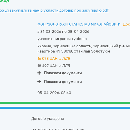
ожця
ця закупівлі та намір укласти договір про закупівлю.pdf
ФОП "ЗОЛОТУХІН СТАНІСЛАВ МИКОЛАЙОВИЧ"
Дос
з 31-03-2026 по 08-04-2026
учасник виграв закупівлю
Україна
,
Чернівецька область
,
Чернівецький р-н мі
квартира 41
,
58018
,
Станілав Золотухін
16 078
UAH,
з ПДВ
18 497 UAH,
з ПДВ
Показати документи
Показати документи
05-04-2026, 08:40
Договір укладено