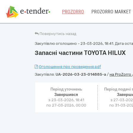
PROZORRO
PROZORRO MARKET
Повернутись назад
Закупівлю оголошено - 23-03-2026, 18:41. Дата оста
Запасні частини TOYOTA HILUX
Оголошення про проведення.pdf
Закупівля:
UA-2026-03-23-014885-a
/
на ProZorro
Період уточнень
Період подачі
Завершився
Заверш
з 23-03-2026, 18:41
з 27-03-202
по 27-03-2026, 00:00
по 31-03-202