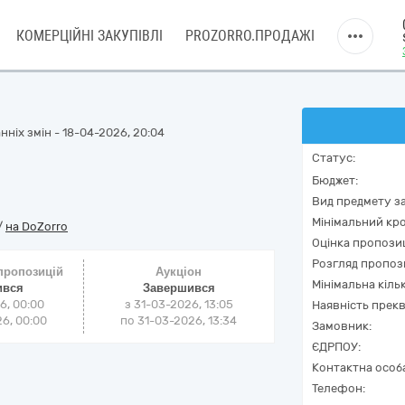
КОМЕРЦІЙНІ ЗАКУПІВЛІ
PROZORRO.ПРОДАЖІ
нніх змін - 18-04-2026, 20:04
Статус:
Бюджет:
Вид предмету за
Мінімальний кро
/
на DoZorro
Оцінка пропозиц
Розгляд пропоз
 пропозицій
Аукціон
Мінімальна кіль
ився
Завершився
6, 00:00
з
31-03-2026, 13:05
Наявність прекв
6, 00:00
по
31-03-2026, 13:34
Замовник:
ЄДРПОУ:
Контактна особ
Телефон: