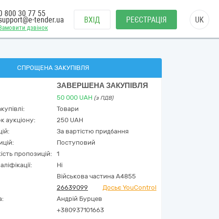
0 800 30 77 55
support@e-tender.ua
ВХІД
РЕЄСТРАЦІЯ
UK
Замовити дзвінок
СПРОЩЕНА ЗАКУПІВЛЯ
ЗАВЕРШЕНА ЗАКУПІВЛЯ
50 000
UAH
(з ПДВ)
купівлі:
Товари
к аукціону:
250 UAH
ій:
За вартістю придбання
ицій:
Поступовий
кість пропозицій:
1
аліфікації:
Ні
Військова частина А4855
26639099
Досьє YouControl
а:
Андрій Бурцев
+380937101663