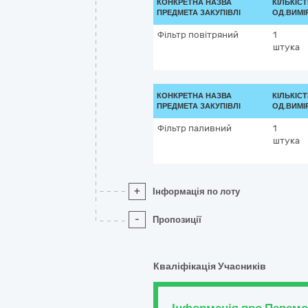
КОНКРЕТНА НАЗВА
КІЛЬКІСТ
ПРЕДМЕТА ЗАКУПІВЛІ
ОД.ВИМІ
Фільтр повітряний
1
штука
КОНКРЕТНА НАЗВА
КІЛЬКІСТ
ПРЕДМЕТА ЗАКУПІВЛІ
ОД.ВИМІ
Фільтр паливний
1
штука
+
Інформація по лоту
-
Пропозиції
Кваліфікація Учасників