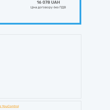
16 078 UAH
Ціна договору без ПДВ
є YouControl