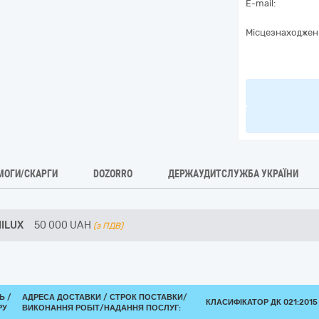
E-mail:
Місцезнаходжен
МОГИ/СКАРГИ
DOZORRO
ДЕРЖАУДИТСЛУЖБА УКРАЇНИ
HILUX
50 000
UAH
(з ПДВ)
Ь /
АДРЕСА ДОСТАВКИ /
СТРОК ПОСТАВКИ/
КЛАСИФІКАТОР ДК 021:2015 
РУ
ВИКОНАННЯ РОБІТ/НАДАННЯ ПОСЛУГ: