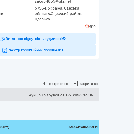
zakup4855@ukr.net
67554,
Україна
,
Одеська
ня:
область,
Одеський район,
Одеська
3
Витяг про відсутність судимості
Реєстр корупційних порушників
+
-
відкрити всі
закрити всі
Аукціон відбувся
31-03-2026, 13:05
(CPV)
КЛАСИФІКАТОРИ