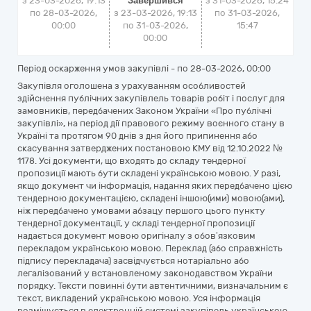
з 23-03-2026, 19:13
Завершився
з
31-03-2026, 15:24
по 28-03-2026,
з 23-03-2026, 19:13
по
31-03-2026,
00:00
по 31-03-2026,
15:47
00:00
Період оскарження умов закупівлі - по
28-03-2026, 00:00
Закупівля оголошена з урахуванням особливостей
здійснення публічних закупівлель товарів робіт і послуг для
замовників, передбачених Законом України «Про публічні
закупівлі», на період дії правового режиму воєнного стану в
Україні та протягом 90 днів з дня його припинення або
скасування затверджених постановою КМУ від 12.10.2022 №
1178. Усі документи, що входять до складу тендерної
пропозиції мають бути складені українською мовою. У разі,
якщо документ чи інформація, надання яких передбачено цією
тендерною документацією, складені іншою(ими) мовою(ами),
ніж передбачено умовами абзацу першого цього пункту
тендерної документації, у складі тендерної пропозиції
надається документ мовою оригіналу з обов’язковим
перекладом українською мовою. Переклад (або справжність
підпису перекладача) засвідчується нотаріально або
легалізований у встановленому законодавством України
порядку. Тексти повинні бути автентичними, визначальним є
текст, викладений українською мовою. Уся інформація
розміщується в електронній системі закупівель українською