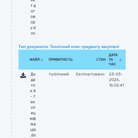
т д
ог
ов
ор
у.d
oc
Тип документа: Технічний опис предмету закупівлі
ДАТА
ФАЙЛ
ПРИВАТНІСТЬ
СТАН
ТА
ЧАС
До
публічний
Експортовано:
23-03-
да
2026,
то
16:02:41
к 4
- т
ех.
сп
ец
иф
іка
ція
.do