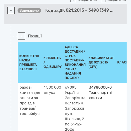
-
Код за ДК 021:2015 – 3498 (349
...
Завершено
-
Позиції
АДРЕСА
ДОСТАВКИ /
КОНКРЕТНА
СТРОК
КІЛЬКІСТЬ
КЛАСИФІКАТОР
НАЗВА
ПОСТАВКИ/
/
ДК 021:2015
КЛАСИФ
ПРЕДМЕТА
ВИКОНАННЯ
ОД.ВИМІРУ
(CPV)
ЗАКУПІВЛІ
РОБІТ/
НАДАННЯ
ПОСЛУГ:
разові
1 500 000
69095
34980000-0
квитки для
штука
Україна
Транспортні
оплати за
Запорізька
квитки
проїзд в
область
м.
трамваї/
Запоріжжя
тролейбусі
вул.
Шкільна, 2
по 31-12-
2026