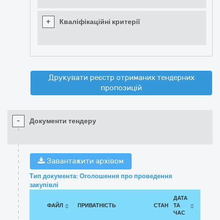
+
Кваліфікаційні критерії
Друкувати реєстр отриманих тендерних
пропозицій
-
Документи тендеру
Завантажити архівом
Тип документа: Оголошення про проведення
закупівлі
ДАТА
ФАЙЛ
ПРИВАТНІСТЬ
СТАН
ТА
ЧАС