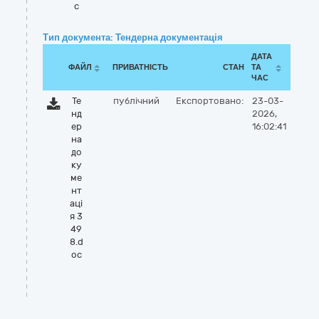
c
Тип документа: Тендерна документація
ДАТА
ФАЙЛ
ПРИВАТНІСТЬ
СТАН
ТА
ЧАС
Те
публічний
Експортовано:
23-03-
нд
2026,
ер
16:02:41
на
до
ку
ме
нт
аці
я 3
49
8.d
oc