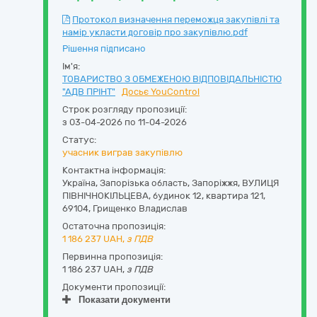
Протокол визначення переможця закупівлі та
намір укласти договір про закупівлю.pdf
Рішення підписано
Ім'я:
ТОВАРИСТВО З ОБМЕЖЕНОЮ ВІДПОВІДАЛЬНІСТЮ
"АДВ ПРІНТ"
Досьє YouControl
Строк розгляду пропозиції:
з 03-04-2026 по 11-04-2026
Статус:
учасник виграв закупівлю
Контактна інформація:
Україна
,
Запорізька область
,
Запоріжжя,
ВУЛИЦЯ
ПІВНІЧНОКІЛЬЦЕВА, будинок 12, квартира 121
,
69104
,
Грищенко Владислав
Остаточна пропозиція:
1 186 237
UAH,
з ПДВ
Первинна пропозиція:
1 186 237 UAH,
з ПДВ
Документи пропозиції:
Показати документи