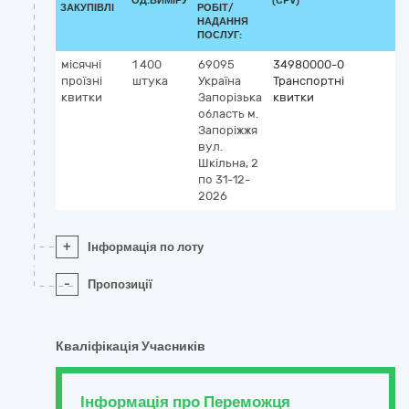
ОД.ВИМІРУ
(CPV)
ЗАКУПІВЛІ
РОБІТ/
НАДАННЯ
ПОСЛУГ:
місячні
1 400
69095
34980000-0
проїзні
штука
Україна
Транспортні
квитки
Запорізька
квитки
область
м.
Запоріжжя
вул.
Шкільна, 2
по 31-12-
2026
+
Інформація по лоту
-
Пропозиції
Кваліфікація Учасників
Інформація про Переможця