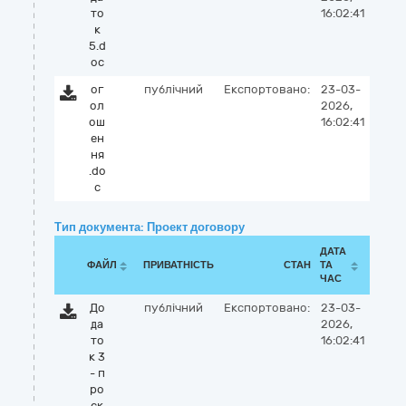
то
16:02:41
к
5.d
oc
ог
публічний
Експортовано:
23-03-
ол
2026,
ош
16:02:41
ен
ня
.do
c
Тип документа: Проект договору
ДАТА
ФАЙЛ
ПРИВАТНІСТЬ
СТАН
ТА
ЧАС
До
публічний
Експортовано:
23-03-
да
2026,
то
16:02:41
к 3
- п
ро
єк