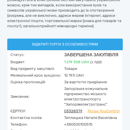
мовою, крім тих випадків, коли використання букв та
символів української мови призводить до їх спотворення
(зокрема, але не виключно, адреси мережі Інтернет, адреси
електронної пошти, торговельної марки (знака для товарів та
послуг), загальноприйняті міжнародні терміни).
ВІДКРИТІ ТОРГИ З ОСОБЛИВОСТЯМИ
ЗАВЕРШЕНА ЗАКУПІВЛЯ
Статус:
Бюджет:
1 219 308
UAH
(з ПДВ)
Вид предмету закупівлі:
Товари
Мінімальний крок аукціону:
12 193 UAH
Оцінка пропозицій:
За вартістю придбання
Запорізьке комунальне
підприємство міського
Замовник:
електротранспорту
"Запоріжелектротранс"
ЄДРПОУ:
03328379
Досьє YouControl
Контактна особа:
Теплицька Наталя Василівна
Телефон:
+380500100515