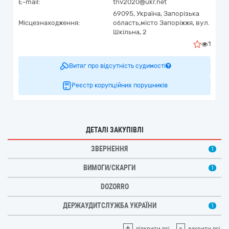
E-mail:
tnv2020@ukr.net
69095,
Україна
,
Запорізька
Місцезнаходження:
область,
місто Запоріжжя,
вул.
Шкільна, 2
1
Витяг про відсутність судимості
Реєстр корупційних порушників
ДЕТАЛІ ЗАКУПІВЛІ
ЗВЕРНЕННЯ
1
ВИМОГИ/СКАРГИ
1
DOZORRO
ДЕРЖАУДИТСЛУЖБА УКРАЇНИ
1
+
-
відкрити всі
закрити всі