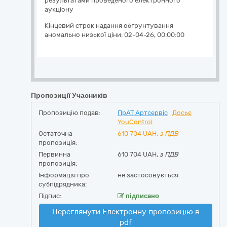
результатами проведеного електронного
аукціону
Кінцевий строк надання обгрунтування
аномально низької ціни:
02-04-26, 00:00:00
Пропозиції Учасників
Пропозицію подав:
ПрАТ Артсервіс
Досьє
YouControl
Остаточна
610 704
UAH,
з ПДВ
пропозиція:
Первинна
610 704 UAH,
з ПДВ
пропозиція:
Інформація про
не застосовується
субпідрядника:
Підпис:
підписано
Переглянути Електронну пропозицію в
pdf