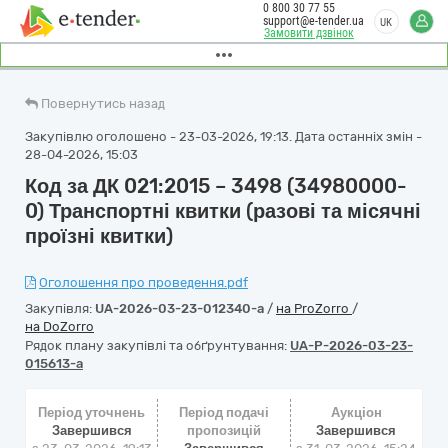
0 800 30 77 55
support@e-tender.ua
UK
Замовити дзвінок
Повернутись назад
Закупівлю оголошено - 23-03-2026, 19:13. Дата останніх змін -
28-04-2026, 15:03
Код за ДК 021:2015 – 3498 (34980000-
0) Транспортні квитки (разові та місячні
проїзні квитки)
Оголошення про проведення.pdf
Закупівля:
UA-2026-03-23-012340-a
/
на ProZorro
/
на DoZorro
Рядок плану закупівлі та обґрунтування:
UA-P-2026-03-23-
015613-a
Період уточнень
Період подачі
Аукціон
Завершився
пропозицій
Завершився