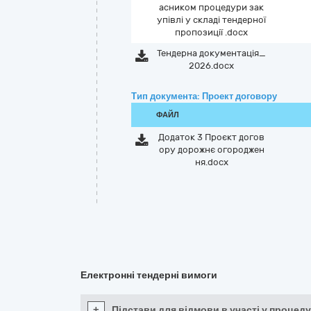
асником процедури зак
упівлі у складі тендерної
пропозиції .docx
Тендерна документація_
2026.docx
Тип документа: Проект договору
ФАЙЛ
Додаток 3 Проєкт догов
ору дорожнє огороджен
ня.docx
Електронні тендерні вимоги
+
Підстави для відмови в участі у процеду