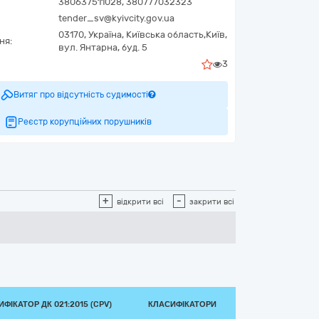
380637511028, 380777032323
tender_sv@kyivcity.gov.ua
03170,
Україна
,
Київська область,
Київ,
ня:
вул. Янтарна, буд. 5
3
Витяг про відсутність судимості
Реєстр корупційних порушників
+
-
відкрити всі
закрити всі
ФІКАТОР ДК 021:2015 (CPV)
КЛАСИФІКАТОРИ