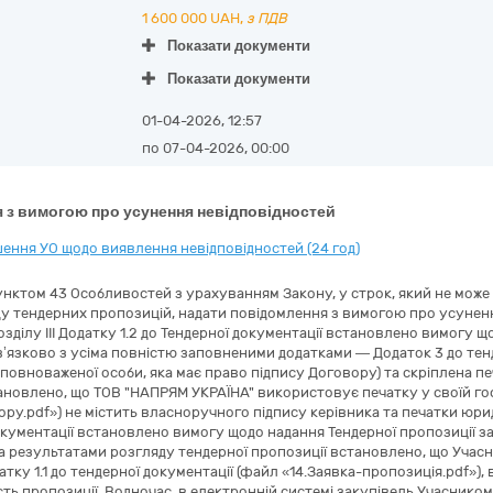
1 600 000
UAH,
з ПДВ
Показати документи
Показати документи
01-04-2026, 12:57
по 07-04-2026, 00:00
 з вимогою про усунення невідповідностей
ення УО щодо виявлення невідповідностей (24 год)
унктом 43 Особливостей з урахуванням Закону, у строк, який не може б
у тендерних пропозицій, надати повідомлення з вимогою про усунення
 Розділу ІІІ Додатку 1.2 до Тендерної документації встановлено вимогу
’язково з усіма повністю заповненими додатками — Додаток 3 до тенд
уповноваженої особи, яка має право підпису Договору) та скріплена пе
ановлено, що ТОВ "НАПРЯМ УКРАЇНА" використовує печатку у своїй го
ру.pdf») не містить власноручного підпису керівника та печатки юридич
окументації встановлено вимогу щодо надання Тендерної пропозиції за
За результатами розгляду тендерної пропозиції встановлено, що Уча
тку 1.1 до тендерної документації (файл «14.Заявка-пропозиція.pdf»), 
сть пропозиції. Водночас, в електронній системі закупівель Учаснико