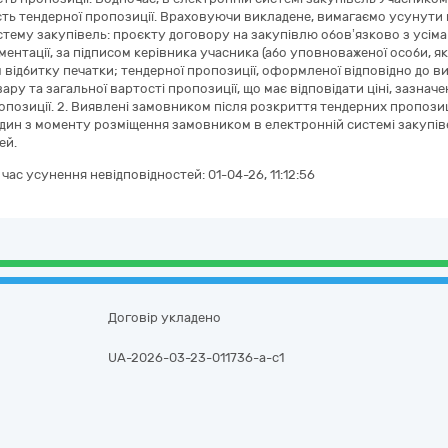
сть тендерної пропозиції. Враховуючи викладене, вимагаємо усунути 
тему закупівель: проєкту договору на закупівлю обов’язково з усім
ментації, за підписом керівника учасника (або уповноваженої особи, я
відбитку печатки; тендерної пропозиції, оформленої відповідно до вим
ару та загальної вартості пропозиції, що має відповідати ціні, зазна
опозиції. 2. Виявлені замовником після розкриття тендерних пропози
дин з моменту розміщення замовником в електронній системі закупі
ей.
а час усунення невідповідностей:
01-04-26, 11:12:56
Договір укладено
UA-2026-03-23-011736-a-c1