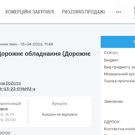
КОМЕРЦІЙНІ ЗАКУПІВЛІ
PROZORRO.ПРОДАЖІ
ніх змін - 13-04-2026, 11:48
 Дорожнє обладнання (Дорожнє
Статус:
Бюджет:
Вид предмету за
Мінімальний кро
Оцінка пропозиц
/
на DoZorro
6-03-23-014692-a
Замовник:
 пропозицій
Аукціон
ився
6, 16:01
Аукціон не відбувся
6, 00:00
ЄДРПОУ:
Контактна особ
00:00