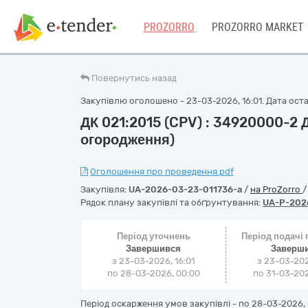
PROZORRO
PROZORRO MARKET
Повернутись назад
Закупівлю оголошено - 23-03-2026, 16:01. Дата остан
ДК 021:2015 (CPV) : 34920000-2
огородження)
Оголошення про проведення.pdf
Закупівля:
UA-2026-03-23-011736-a
/
на ProZorro
Рядок плану закупівлі та обґрунтування:
UA-P-202
Період уточнень
Період подачі
Завершився
Заверш
з 23-03-2026, 16:01
з 23-03-202
по 28-03-2026, 00:00
по 31-03-202
Період оскарження умов закупівлі - по
28-03-2026, 