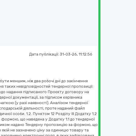
Дата публікації:
31-03-26, 11:12:56
ути меншим, ніж два робочі дні до закінчення
 таких невідповідностей тендерної пропозиції:
 щодо надання підписаного Проєкту договору на
ерної документації, за підписом керівника
чаткою (у разі наявності). Аналізом тендерної
сподарській діяльності, проте наданий файл
ної особи. 1.2. Пунктом 12 Розділу ІІІ Додатку 1.2
 формою, що наведена у Додатку 1.1 до тендерної
сником надано Тендерну пропозицію за формою, що
в якій не зазначено ціну за одиницю товару та
м заповнено електронні поля, в яких зафіксована