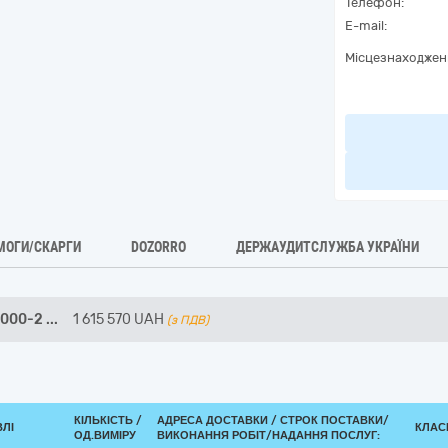
Телефон:
E-mail:
Місцезнаходжен
МОГИ/СКАРГИ
DOZORRO
ДЕРЖАУДИТСЛУЖБА УКРАЇНИ
0000-2
...
1 615 570
UAH
(з ПДВ)
КІЛЬКІСТЬ /
АДРЕСА ДОСТАВКИ /
СТРОК ПОСТАВКИ/
ВЛІ
КЛАСИ
ОД.ВИМІРУ
ВИКОНАННЯ РОБІТ/НАДАННЯ ПОСЛУГ: