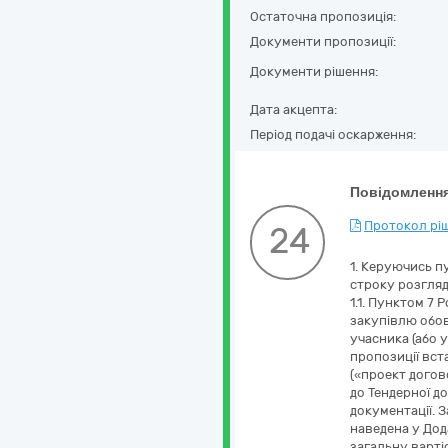
Остаточна пропозиція:
Документи пропозиції:
Документи рішення:
Дата акцепта:
Період подачі оскарження:
Повідомлення
Протокол ріш
24
1. Керуючись п
строку розгляд
1.1. Пунктом 7
закупівлю обов
учасника (або 
пропозиції вст
(«проект догово
до Тендерної д
документації. 
наведена у Дода
загальну варті