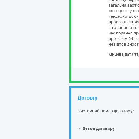
загальна варті
електронну сис
тендерної доку
проставленням 
за одиницю тов
час подання пр
протягом 24 го
невідповідност
Кінцева дата т
Договір
Системний номер договору:
Деталі договору