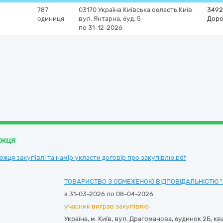
787
03170
Україна
Київська область
Київ
3492
одиниця
вул. Янтарна, буд. 5
Доро
по 31-12-2026
ожця
ця закупівлі та намір укласти договір про закупівлю.pdf
ТОВАРИСТВО З ОБМЕЖЕНОЮ ВІДПОВІДАЛЬНІСТЮ "
з 31-03-2026 по 08-04-2026
учасник виграв закупівлю
Україна
,
м. Київ
,
вул. Драгоманова, будинок 2Б, кв