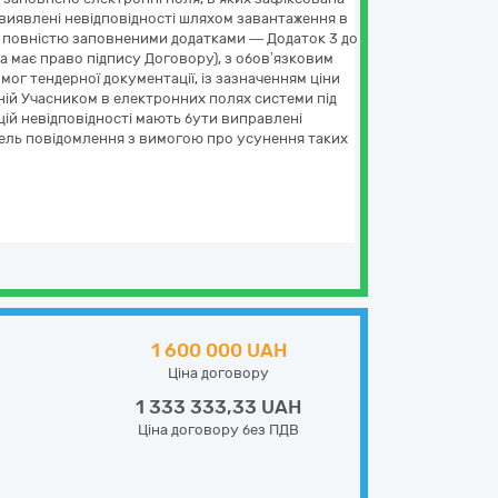
виявлені невідповідності шляхом завантаження в
а повністю заповненими додатками — Додаток 3 до
ка має право підпису Договору), з обов’язковим
ог тендерної документації, із зазначенням ціни
ченій Учасником в електронних полях системи під
цій невідповідності мають бути виправлені
вель повідомлення з вимогою про усунення таких
1 600 000 UAH
Ціна договору
1 333 333,33 UAH
Ціна договору без ПДВ