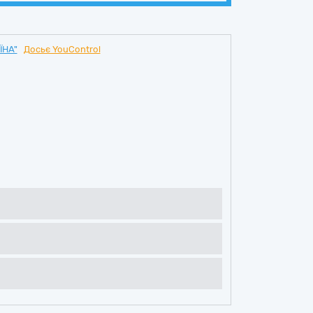
ЇНА"
Досьє YouControl