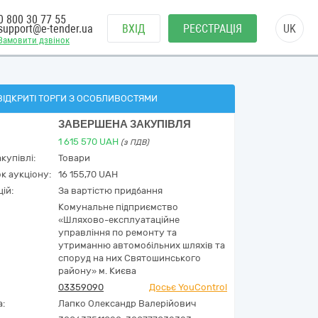
0 800 30 77 55
support@e-tender.ua
ВХІД
РЕЄСТРАЦІЯ
UK
Замовити дзвінок
ВІДКРИТІ ТОРГИ З ОСОБЛИВОСТЯМИ
ЗАВЕРШЕНА ЗАКУПІВЛЯ
1 615 570
UAH
(з ПДВ)
купівлі:
Товари
к аукціону:
16 155,70 UAH
ій:
За вартістю придбання
Комунальне підприємство
«Шляхово-експлуатаційне
управління по ремонту та
утриманню автомобільних шляхів та
споруд на них Святошинського
району» м. Києва
03359090
Досьє YouControl
а:
Лапко Олександр Валерійович