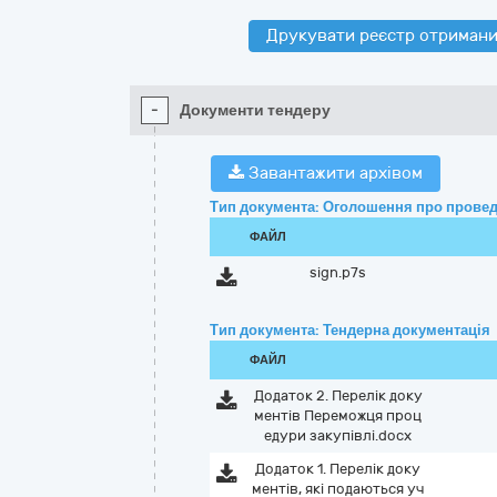
Друкувати реєстр отримани
-
Документи тендеру
Завантажити архівом
Тип документа: Оголошення про провед
ФАЙЛ
sign.p7s
Тип документа: Тендерна документація
ФАЙЛ
Додаток 2. Перелік доку
ментів Переможця проц
едури закупівлі.docx
Додаток 1. Перелік доку
ментів, які подаються уч