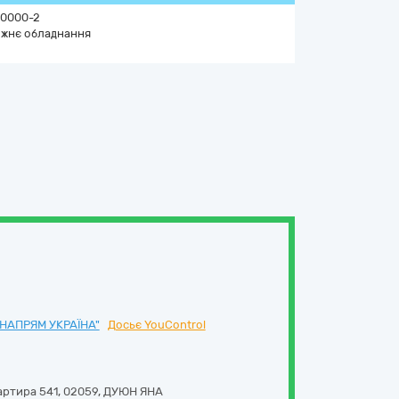
0000-2
жнє обладнання
НАПРЯМ УКРАЇНА"
Досьє YouControl
артира 541
,
02059
,
ДУЮН ЯНА