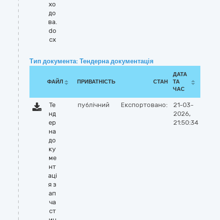
хо
до
ва.
do
cx
Тип документа: Тендерна документація
ДАТА
ФАЙЛ
ПРИВАТНІСТЬ
СТАН
ТА
ЧАС
Те
публічний
Експортовано:
21-03-
нд
2026,
ер
21:50:34
на
до
ку
ме
нт
аці
я з
ап
ча
ст
ин