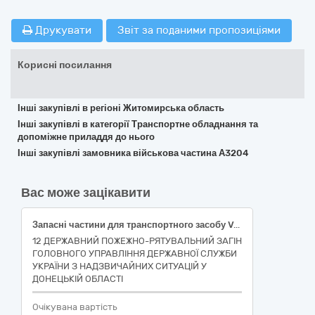
Друкувати
Звіт за поданими пропозиціями
Корисні посилання
Інші закупівлі в регіоні Житомирська область
Інші закупівлі в категорії Транспортне обладнання та
допоміжне приладдя до нього
Інші закупівлі замовника військова частина А3204
Вас може зацікавити
Запасні частини для транспортного засобу Volkswagen Transporter, 2007 р.в., VIN: WV1ZZZ7HZ8H032642, згідно коду CPV за ДК 021:2015 код 34320000-6 Механічні запасні частини, крім двигунів і частин двигунів
12 ДЕРЖАВНИЙ ПОЖЕЖНО-РЯТУВАЛЬНИЙ ЗАГІН
ГОЛОВНОГО УПРАВЛІННЯ ДЕРЖАВНОЇ СЛУЖБИ
УКРАЇНИ З НАДЗВИЧАЙНИХ СИТУАЦІЙ У
ДОНЕЦЬКІЙ ОБЛАСТІ
Очікувана вартість