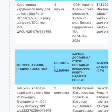
Хрестовина
4
10014
Україна
3432000
карданного валу для
штука
Житомирська
Механічні
автомобіля Ford
область
м.
запасні
Ranger 2,5, 2007 року
Житомир
частини, 
випуску, TDCI, 4х4,
вул. Велика
двигунів і
VIN:
Бердичівська
частин
WF0UM2E107W666755
17А
двигунів
по 14-05-
2026
АДРЕСА
ДОСТАВКИ /
СТРОК
КІЛЬКІСТЬ
КЛАСИФІК
КОНКРЕТНА НАЗВА
ПОСТАВКИ/
/
ДК 021:201
ПРЕДМЕТА ЗАКУПІВЛІ
ВИКОНАННЯ
ОД.ВИМІРУ
(CPV)
РОБІТ/
НАДАННЯ
ПОСЛУГ:
Гальмівні колодки
1
10014
Україна
3432000
задні для автомобіля
комплект
Житомирська
Механічні
Volkswagen
область
м.
запасні
Transporter-4, 1994
Житомир
частини, 
року випуску, VIN:
вул. Велика
двигунів 
WV2ZZZ70ZRH094495
Бердичівська
частин