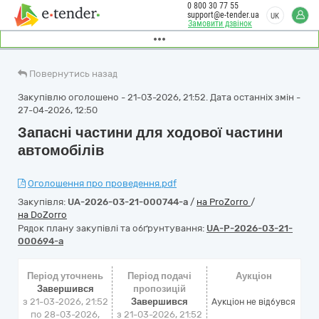
0 800 30 77 55
support@e-tender.ua
UK
Замовити дзвінок
Повернутись назад
Закупівлю оголошено - 21-03-2026, 21:52. Дата останніх змін -
27-04-2026, 12:50
Запасні частини для ходової частини
автомобілів
Оголошення про проведення.pdf
Закупівля:
UA-2026-03-21-000744-a
/
на ProZorro
/
на DoZorro
Рядок плану закупівлі та обґрунтування:
UA-P-2026-03-21-
000694-a
Період уточнень
Період подачі
Аукціон
Завершився
пропозицій
з 21-03-2026, 21:52
Завершився
Аукціон не відбувся
по 28-03-2026,
з 21-03-2026, 21:52