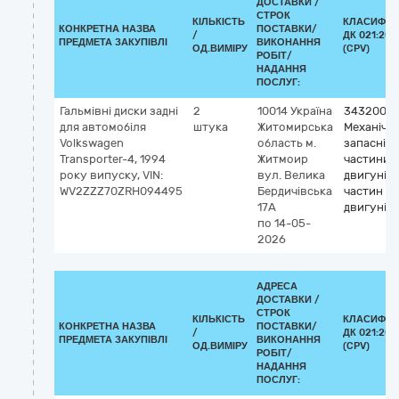
ДОСТАВКИ /
СТРОК
КІЛЬКІСТЬ
КЛАСИФІК
КОНКРЕТНА НАЗВА
ПОСТАВКИ/
/
ДК 021:201
ПРЕДМЕТА ЗАКУПІВЛІ
ВИКОНАННЯ
ОД.ВИМІРУ
(CPV)
РОБІТ/
НАДАННЯ
ПОСЛУГ:
Гальмівні диски задні
2
10014
Україна
3432000
для автомобіля
штука
Житомирська
Механічні
Volkswagen
область
м.
запасні
Transporter-4, 1994
Житмоир
частини, 
року випуску, VIN:
вул. Велика
двигунів і
WV2ZZZ70ZRH094495
Бердичівська
частин
17А
двигунів
по 14-05-
2026
АДРЕСА
ДОСТАВКИ /
СТРОК
КІЛЬКІСТЬ
КЛАСИФІК
КОНКРЕТНА НАЗВА
ПОСТАВКИ/
/
ДК 021:201
ПРЕДМЕТА ЗАКУПІВЛІ
ВИКОНАННЯ
ОД.ВИМІРУ
(CPV)
РОБІТ/
НАДАННЯ
ПОСЛУГ: