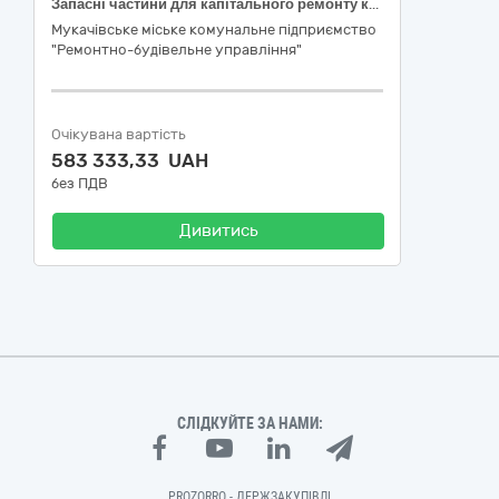
Запасні частини для капітального ремонту коробки передач колісного трактора CLAAS AXION 820, код ДК 021:2015: 34320000-6 Механічні запасні частини, крім двигунів і частин двигунів
Мукачівське міське комунальне підприємство
"Ремонтно-будівельне управління"
Очікувана вартість
583 333,33 UAH
без ПДВ
Дивитись
СЛІДКУЙТЕ ЗА НАМИ:
PROZORRO - ДЕРЖЗАКУПІВЛІ