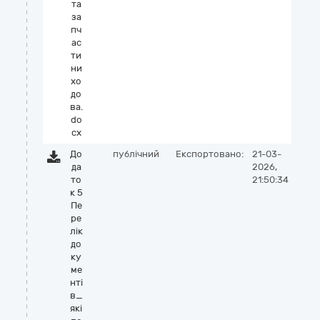
та
за
пч
ас
ти
ни
хо
до
ва.
do
cx
До
публічний
Експортовано:
21-03-
да
2026,
то
21:50:34
к 5
Пе
ре
лік
до
ку
ме
нті
в_
які