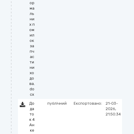
ор
ма
ль
ни
х п
ом
ил
ок
за
пч
ас
ти
ни
хо
до
ва.
do
cx
До
публічний
Експортовано:
21-03-
да
2026,
то
21:50:34
к 4
Ан
ке