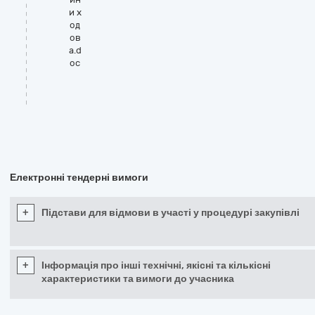
и х
од
ов
а.d
oc
Електронні тендерні вимоги
+
Підстави для відмови в участі у процедурі закупівлі
+
Інформація про інші технічні, якісні та кількісні
характеристики та вимоги до учасника