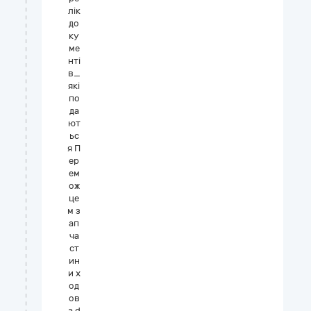
лік
до
ку
ме
нті
в_
які
по
да
ют
ьс
я П
ер
ем
ож
це
м з
ап
ча
ст
ин
и х
од
ов
а.d