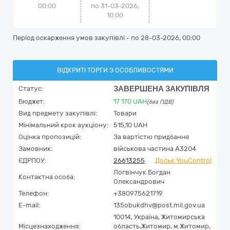
00:00
по 31-03-2026,
10:00
Період оскарження умов закупівлі - по
28-03-2026, 00:00
ВІДКРИТІ ТОРГИ З ОСОБЛИВОСТЯМИ
ЗАВЕРШЕНА ЗАКУПІВЛЯ
Статус:
Бюджет:
17 170
UAH
(без ПДВ)
Вид предмету закупівлі:
Товари
Мінімальний крок аукціону:
515,10 UAH
Оцінка пропозицій:
За вартістю придбання
Замовник:
військова частина А3204
ЄДРПОУ:
26613255
Досьє YouControl
Логвінчук Богдан
Контактна особа:
Олександрович
Телефон:
+380975621719
E-mail:
135obukdhv@post.mil.gov.ua
10014,
Україна
,
Житомирська
Місцезнаходження:
область,
Житомир,
м.Житомир,