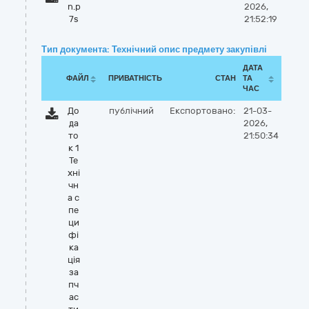
n.p
2026,
7s
21:52:19
Тип документа: Технічний опис предмету закупівлі
ДАТА
ФАЙЛ
ПРИВАТНІСТЬ
СТАН
ТА
ЧАС
До
публічний
Експортовано:
21-03-
да
2026,
то
21:50:34
к 1
Те
хні
чн
а с
пе
ци
фі
ка
ція
за
пч
ас