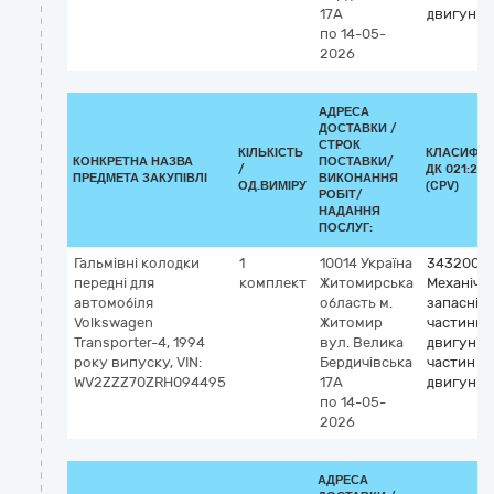
17А
двигунів
по 14-05-
2026
АДРЕСА
ДОСТАВКИ /
СТРОК
КІЛЬКІСТЬ
КЛАСИФІК
КОНКРЕТНА НАЗВА
ПОСТАВКИ/
/
ДК 021:201
ПРЕДМЕТА ЗАКУПІВЛІ
ВИКОНАННЯ
ОД.ВИМІРУ
(CPV)
РОБІТ/
НАДАННЯ
ПОСЛУГ:
Гальмівні колодки
1
10014
Україна
3432000
передні для
комплект
Житомирська
Механічні
автомобіля
область
м.
запасні
Volkswagen
Житомир
частини, 
Transporter-4, 1994
вул. Велика
двигунів 
року випуску, VIN:
Бердичівська
частин
WV2ZZZ70ZRH094495
17А
двигунів
по 14-05-
2026
АДРЕСА