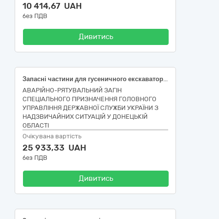
10 414,67 UAH
без ПДВ
Дивитись
Запасні частини для гусеничного екскаватора KOMATSU PC210LC, згідно коду CPV за ДК 021:2015 код 34320000-6 Механічні запасні частини, крім двигунів і частин двигунів
АВАРІЙНО-РЯТУВАЛЬНИЙ ЗАГІН
СПЕЦІАЛЬНОГО ПРИЗНАЧЕННЯ ГОЛОВНОГО
УПРАВЛІННЯ ДЕРЖАВНОЇ СЛУЖБИ УКРАЇНИ З
НАДЗВИЧАЙНИХ СИТУАЦІЙ У ДОНЕЦЬКІЙ
ОБЛАСТІ
Очікувана вартість
25 933,33 UAH
без ПДВ
Дивитись