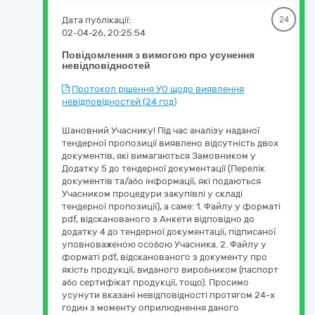
Дата публікації:
24
02-04-26, 20:25:54
Повідомлення з вимогою про усунення
невідповідностей
Протокол рішення УО щодо виявлення
невідповідностей (24 год)
Шановний Учаснику! Під час аналізу наданої
тендерної пропозиції виявлено відсутність двох
документів, які вимагаються Замовником у
Додатку 5 до тендерної документації (Перелік
документів та/або інформації, які подаються
Учасником процедури закупівлі у складі
тендерної пропозиції), а саме: 1. Файлу у форматі
pdf, відсканованого з Анкети відповідно до
додатку 4 до тендерної документації, підписаної
уповноваженою особою Учасника. 2. Файлу у
форматі pdf, відсканованого з документу про
якість продукції, виданого виробником (паспорт
або сертифікат продукції, тощо). Просимо
усунути вказані невідповідності протягом 24-х
годин з моменту оприлюднення даного