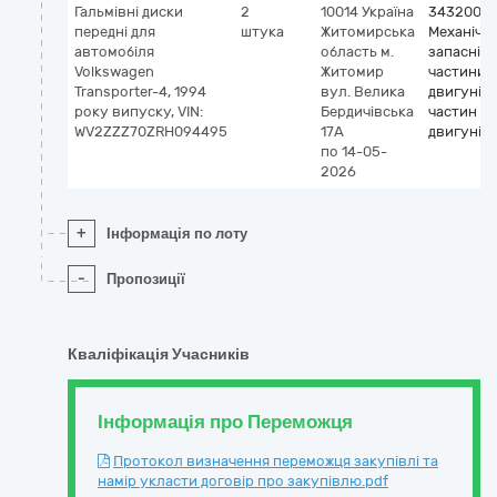
Гальмівні диски
2
10014
Україна
3432000
передні для
штука
Житомирська
Механічні
автомобіля
область
м.
запасні
Volkswagen
Житомир
частини, 
Transporter-4, 1994
вул. Велика
двигунів і
року випуску, VIN:
Бердичівська
частин
WV2ZZZ70ZRH094495
17А
двигунів
по 14-05-
2026
+
Інформація по лоту
-
Пропозиції
Кваліфікація Учасників
Інформація про Переможця
Протокол визначення переможця закупівлі та
намір укласти договір про закупівлю.pdf