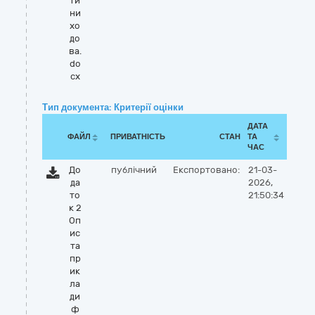
ти
ни
хо
до
ва.
do
cx
Тип документа: Критерії оцінки
ДАТА
ФАЙЛ
ПРИВАТНІСТЬ
СТАН
ТА
ЧАС
До
публічний
Експортовано:
21-03-
да
2026,
то
21:50:34
к 2
Оп
ис
та
пр
ик
ла
ди
ф