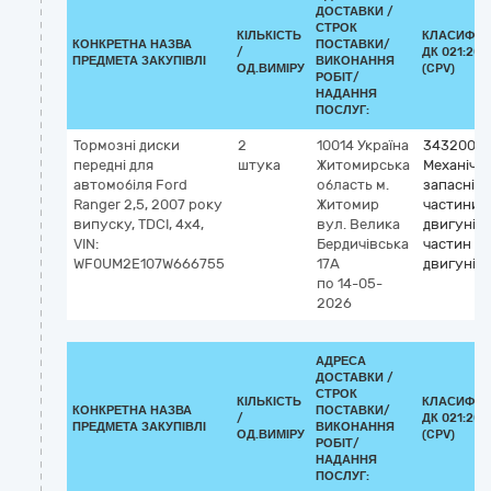
ДОСТАВКИ /
СТРОК
КІЛЬКІСТЬ
КЛАСИФІК
КОНКРЕТНА НАЗВА
ПОСТАВКИ/
/
ДК 021:201
ПРЕДМЕТА ЗАКУПІВЛІ
ВИКОНАННЯ
ОД.ВИМІРУ
(CPV)
РОБІТ/
НАДАННЯ
ПОСЛУГ:
Тормозні диски
2
10014
Україна
3432000
передні для
штука
Житомирська
Механічні
автомобіля Ford
область
м.
запасні
Ranger 2,5, 2007 року
Житомир
частини, 
випуску, TDCI, 4х4,
вул. Велика
двигунів і
VIN:
Бердичівська
частин
WF0UM2E107W666755
17А
двигунів
по 14-05-
2026
АДРЕСА
ДОСТАВКИ /
СТРОК
КІЛЬКІСТЬ
КЛАСИФІК
КОНКРЕТНА НАЗВА
ПОСТАВКИ/
/
ДК 021:201
ПРЕДМЕТА ЗАКУПІВЛІ
ВИКОНАННЯ
ОД.ВИМІРУ
(CPV)
РОБІТ/
НАДАННЯ
ПОСЛУГ: