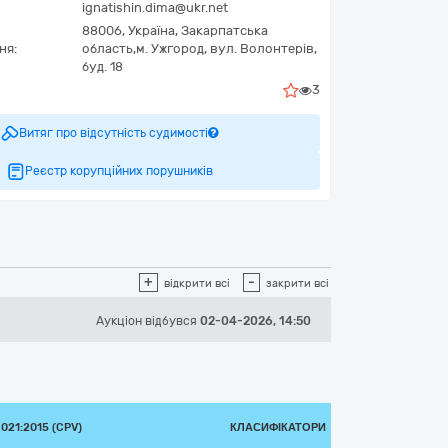
ignatishin.dima@ukr.net
88006,
Україна
,
Закарпатська
ня:
область,
м. Ужгород,
вул. Волонтерів,
буд. 18
3
Витяг про відсутність судимості
Реєстр корупційних порушників
+
-
відкрити всі
закрити всі
Аукціон відбувся
02-04-2026, 14:50
21:2015 (CPV)
КЛАСИФІКАТОРИ