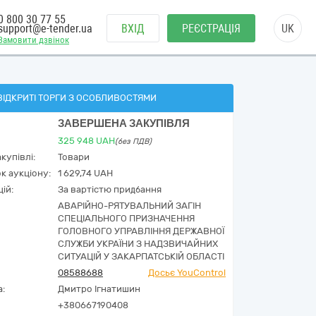
0 800 30 77 55
support@e-tender.ua
ВХІД
РЕЄСТРАЦІЯ
UK
Замовити дзвінок
ВІДКРИТІ ТОРГИ З ОСОБЛИВОСТЯМИ
ЗАВЕРШЕНА ЗАКУПІВЛЯ
325 948
UAH
(без ПДВ)
купівлі:
Товари
к аукціону:
1 629,74 UAH
ій:
За вартістю придбання
АВАРІЙНО-РЯТУВАЛЬНИЙ ЗАГІН
СПЕЦІАЛЬНОГО ПРИЗНАЧЕННЯ
ГОЛОВНОГО УПРАВЛІННЯ ДЕРЖАВНОЇ
СЛУЖБИ УКРАЇНИ З НАДЗВИЧАЙНИХ
СИТУАЦІЙ У ЗАКАРПАТСЬКІЙ ОБЛАСТІ
08588688
Досьє YouControl
а:
Дмитро Ігнатишин
+380667190408