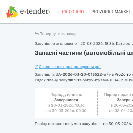
PROZORRO
PROZORRO MARKET
Повернутись назад
Закупівлю оголошено - 20-03-2026, 18:36. Дата остан
Запасні частини (автомобільні ш
Оголошення про проведення.pdf
Закупівля:
UA-2026-03-20-013522-a
/
на ProZorro
Рядок плану закупівлі та обґрунтування:
UA-P-202
Період уточнень
Період подачі
Завершився
Заверш
з 20-03-2026, 18:36
з 20-03-202
по 30-03-2026, 00:00
по 02-04-202
Період оскарження умов закупівлі - по
30-03-2026, 