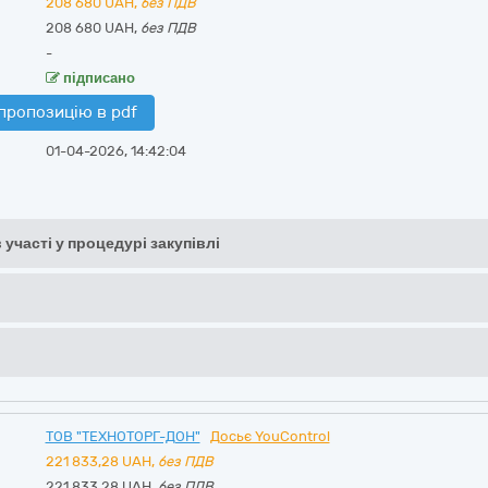
208 680
UAH,
без ПДВ
208 680 UAH,
без ПДВ
-
підписано
пропозицію в pdf
01-04-2026, 14:42:04
 участі у процедурі закупівлі
ТОВ "ТЕХНОТОРГ-ДОН"
Досьє YouControl
221 833,28
UAH,
без ПДВ
221 833,28 UAH,
без ПДВ