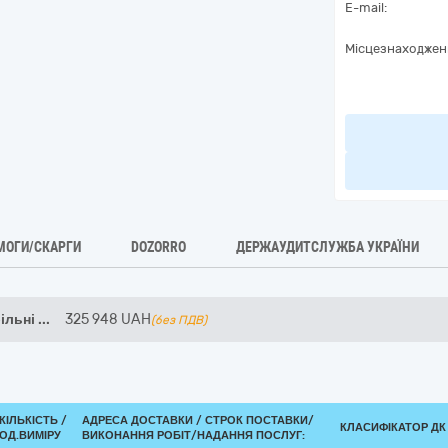
E-mail:
Місцезнаходжен
МОГИ/СКАРГИ
DOZORRO
ДЕРЖАУДИТСЛУЖБА УКРАЇНИ
більні
...
325 948
UAH
(без ПДВ)
КІЛЬКІСТЬ /
АДРЕСА ДОСТАВКИ /
СТРОК ПОСТАВКИ/
КЛАСИФІКАТОР ДК 0
ОД.ВИМІРУ
ВИКОНАННЯ РОБІТ/НАДАННЯ ПОСЛУГ: