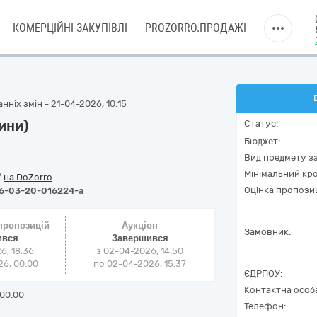
КОМЕРЦІЙНІ ЗАКУПІВЛІ
PROZORRO.ПРОДАЖІ
ніх змін - 21-04-2026, 10:15
ини)
Статус:
Бюджет:
Вид предмету за
Мінімальний кро
/
на DoZorro
Оцінка пропозиц
6-03-20-016224-a
 пропозицій
Аукціон
Замовник:
ився
Завершився
6, 18:36
з
02-04-2026, 14:50
6, 00:00
по
02-04-2026, 15:37
ЄДРПОУ:
Контактна особ
00:00
Телефон: