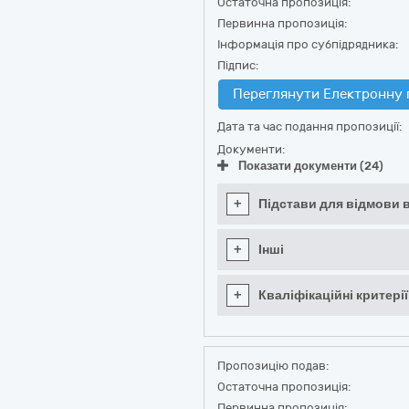
Остаточна пропозиція:
Первинна пропозиція:
Інформація про субпідрядника:
Підпис:
Переглянути Електронну 
Дата та час подання пропозиції:
Документи:
Показати документи (24)
+
Підстави для відмови в
+
Інші
+
Кваліфікаційні критерії
Пропозицію подав:
Остаточна пропозиція:
Первинна пропозиція: