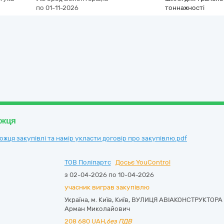
по 01-11-2026
тоннажності
ожця
ця закупівлі та намір укласти договір про закупівлю.pdf
ТОВ Поліпартс
Досьє YouControl
з 02-04-2026 по 10-04-2026
учасник виграв закупівлю
Україна
,
м. Київ
,
Київ,
ВУЛИЦЯ АВІАКОНСТРУКТОРА 
Арман Миколайович
208 680
UAH,
без ПДВ