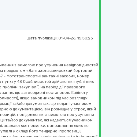
Дата публікації:
01-04-26, 15:50:23
домлення з вимогою про усунення невідповідностей
лю за предметом «Вантажопасажирський бортовий
0-7 - Мототранспортні вантажні засоби», номер
до пункту 43 Особливостей здійснення публічних
публічні закупівлі”, на період дії правового
сування, що затверджені постановою Кабінету
собливості), якщо замовником під час розгляду
рмації та/або документах, що подані учасником
ерною документацією, він розміщує у строк, який
ропозицій, повідомлення з вимогою про усунення
ції та/або документах, які надаються учасником
лі, вважаються помилки, виправлення яких не
івлі у складі його тендерної пропозиції,
сника, були виявлені невідповідності в інформації