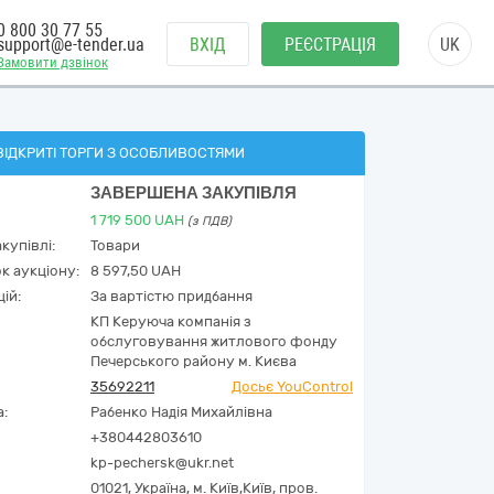
0 800 30 77 55
support@e-tender.ua
ВХІД
РЕЄСТРАЦІЯ
UK
Замовити дзвінок
ВІДКРИТІ ТОРГИ З ОСОБЛИВОСТЯМИ
ЗАВЕРШЕНА ЗАКУПІВЛЯ
1 719 500
UAH
(з ПДВ)
купівлі:
Товари
к аукціону:
8 597,50 UAH
ій:
За вартістю придбання
КП Керуюча компанія з
обслуговування житлового фонду
Печерського району м. Києва
35692211
Досьє YouControl
а:
Рабенко Надія Михайлівна
+380442803610
kp-pechersk@ukr.net
01021,
Україна
,
м. Київ,
Київ,
пров.