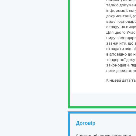
та/або документ
інформації, як
документації, 
виду господарс
огляду на вище
Для цього Учас
виду господарс
зазначити, що 
складати або в
відповідно до 
тендерної доку
законодавчі пі
нень державних
Кінцева дата т
Договір
Системний номер договору: