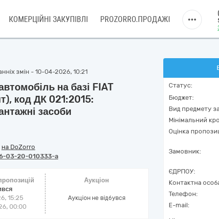
КОМЕРЦІЙНІ ЗАКУПІВЛІ
PROZORRO.ПРОДАЖІ
ніх змін - 10-04-2026, 10:21
втомобіль на базі FIAT
Статус:
т), код ДК 021:2015:
Бюджет:
Вид предмету за
антажні засоби
Мінімальний кро
Оцінка пропозиц
/
на DoZorro
Замовник:
6-03-20-010333-a
ЄДРПОУ:
 пропозицій
Аукціон
Контактна особ
ився
Телефон:
6, 15:25
Аукціон не відбувся
E-mail:
6, 00:00