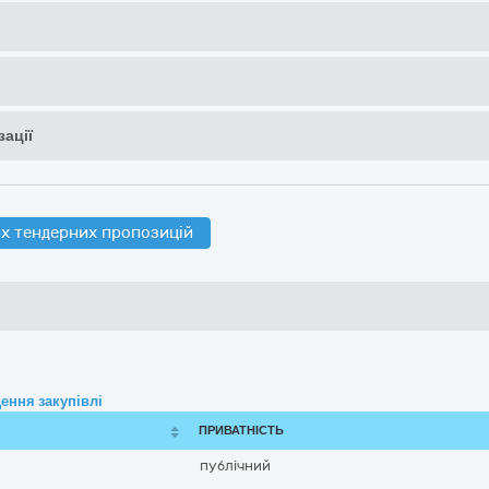
ації
х тендерних пропозицій
ення закупівлі
ПРИВАТНІСТЬ
публічний