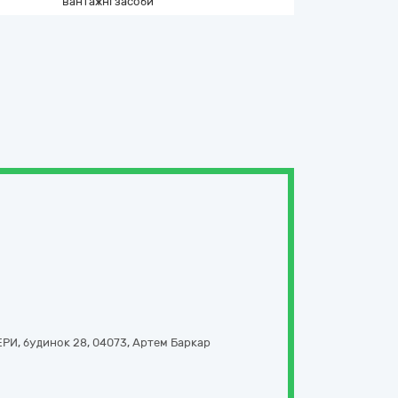
вантажні засоби
И, будинок 28
,
04073
,
Артем Баркар