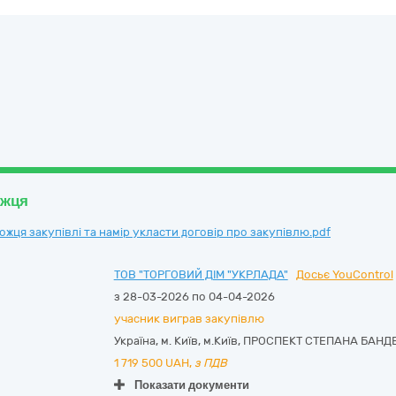
ожця
ця закупівлі та намір укласти договір про закупівлю.pdf
ТОВ "ТОРГОВИЙ ДІМ "УКРЛАДА"
Досьє YouControl
з 28-03-2026 по 04-04-2026
учасник виграв закупівлю
Україна
,
м. Київ
,
м.Київ,
ПРОСПЕКТ СТЕПАНА БАНДЕР
1 719 500
UAH,
з ПДВ
Показати документи