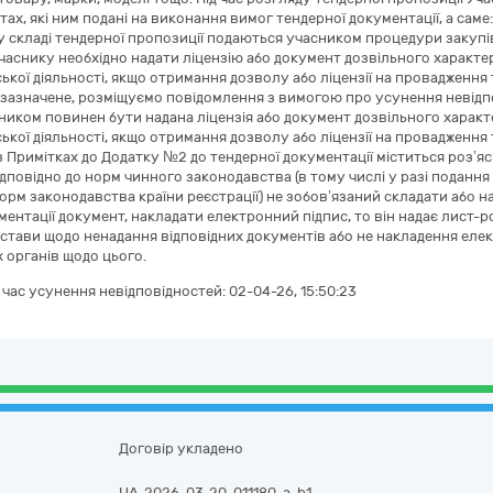
ах, які ним подані на виконання вимог тендерної документації, а саме:
і у складі тендерної пропозиції подаються учасником процедури закупі
учаснику необхідно надати ліцензію або документ дозвільного характер
ької діяльності, якщо отримання дозволу або ліцензії на провадження 
зазначене, розміщуємо повідомлення з вимогою про усунення невідп
ником повинен бути надана ліцензія або документ дозвільного характе
ької діяльності, якщо отримання дозволу або ліцензії на провадження 
в Примітках до Додатку №2 до тендерної документації міститься роз’яс
ідповідно до норм чинного законодавства (в тому числі у разі подан
норм законодавства країни реєстрації) не зобов’язаний складати або н
ментації документ, накладати електронний підпис, то він надає лист-р
дстави щодо ненадання відповідних документів або не накладення елек
 органів щодо цього.
а час усунення невідповідностей:
02-04-26, 15:50:23
Договір укладено
UA-2026-03-20-011180-a-b1