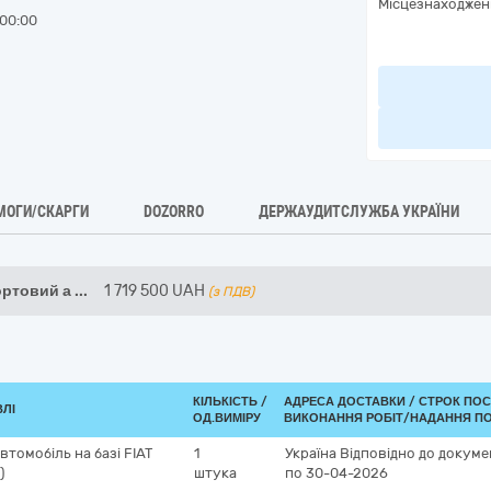
Місцезнаходжен
00:00
МОГИ/СКАРГИ
DOZORRO
ДЕРЖАУДИТСЛУЖБА УКРАЇНИ
ртовий а
...
1 719 500
UAH
(з ПДВ)
КІЛЬКІСТЬ /
АДРЕСА ДОСТАВКИ /
СТРОК ПОС
ВЛІ
ОД.ВИМІРУ
ВИКОНАННЯ РОБІТ/НАДАННЯ ПО
томобіль на базі FIAT
1
Україна
Відповідно до докуме
)
штука
по 30-04-2026