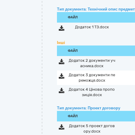
Тип документа: Технічний опис предмету
ФАЙЛ
Додаток 1 ТЗ.docx
Інші
ФАЙЛ
Додаток 2 документи уч
асника.docx
Додаток 3 документи пе
реможця.docx
Додаток 4 Цінова пропо
зиція.docx
Тип документа: Проект договору
ФАЙЛ
Додаток 5 проект догов
ору.docx