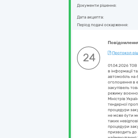
Документи рішення:
Дата акцепта:
Період подачі оскарження:
Повідомлення
Протокол ріш
24
01.04.2026 ТОВ
в інформації т
автомобіль на б
оголошення в е
закупівель това
режиму воєнног
Міністрів Украї
тендерної проп
процедури заку
не може бути м
таких невідпов
процедури заку
призводить до 
найменування т