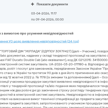
Показати документи
03-04-2026, 11:17
по 09-04-2026, 00:00
 з вимогою про усунення невідповідностей
ення УО щодо виявлення невідповідностей (24 год)
 "ТОРГОВИЙ ДІМ "УКРЛАДА" (ЄДРПОУ 30979427) (далі – Учасник), пові
а/або документах, наданих у складі тендерної пропозиції на закупів
азі FIAT Ducato Double Cab (або еквівалент), код ДК 021:2015: 3413000
лектронній системі закупівель: UA-2026-03-20-011180-a. Відповідно 
рів, робіт і послуг для замовників, передбачених Законом України “Про 
о стану в Україні та протягом 90 днів з дня його припинення або ска
ни від 12 жовтня 2022 р. № 1178 (із змінами та доповненнями) (далі – О
озиції учасника процедури закупівлі виявлено невідповідності в інфо
півлі у тендерній пропозиції та/або подання яких передбачалося тенд
еншим ніж два робочі дні до закінчення строку розгляду тендерних п
ідностей в електронній системі закупівель. Невідповідністю в інформа
півлі на виконання вимог технічної специфікації до предмета закупів
зміни предмета закупівлі, запропонованого учасником процедури закуп
овару, марки, моделі тощо. Під час розгляду тендерної пропозиції Уча