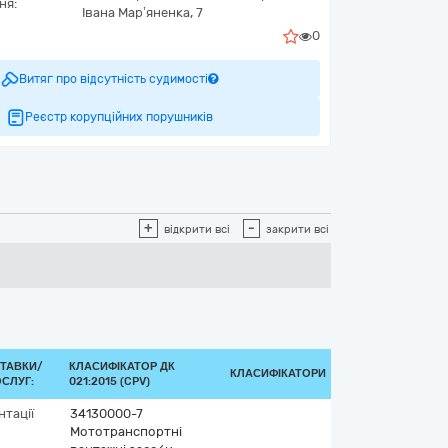
ня:
Івана Мар’яненка, 7
0
Витяг про відсутність судимості
Реєстр корупційних порушників
+
-
відкрити всі
закрити всі
ТАВКИ/
КЛАСИФІКАТОР ДК
КЛАСИФІКАТОРИ
СЛУГ:
021:2015 (CPV)
нтації
34130000-7
Мототранспортні