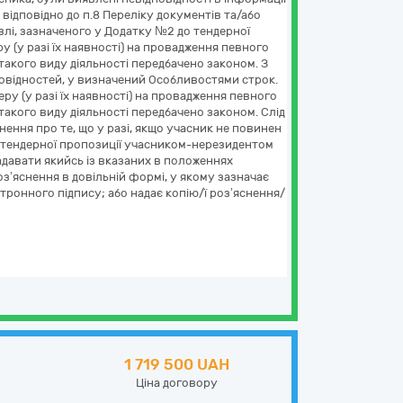
 відповідно до п.8 Переліку документів та/або
влі, зазначеного у Додатку №2 до тендерної
у (у разі їх наявності) на провадження певного
такого виду діяльності передбачено законом. З
овідностей, у визначений Особливостями строк.
ру (у разі їх наявності) на провадження певного
такого виду діяльності передбачено законом. Слід
нення про те, що у разі, якщо учасник не повинен
ня тендерної пропозиції учасником-нерезидентом
адавати якийсь із вказаних в положеннях
оз’яснення в довільній формі, у якому зазначає
тронного підпису; або надає копію/ї роз’яснення/
1 719 500 UAH
Ціна договору