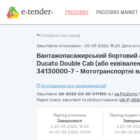
PROZORRO
PROZORRO MARKET
Повернутись назад
Закупівлю оголошено - 20-03-2026, 15:25. Дата остан
Вантажопасажирський бортовий а
Ducato Double Cab (або еквівален
34130000-7 - Мототранспортні в
Оголошення про проведення.pdf
Закупівля:
UA-2026-03-20-011180-a
/
на ProZorro
Рядок плану закупівлі та обґрунтування:
UA-P-202
Період уточнень
Період подачі
Завершився
Заверш
з 20-03-2026, 15:25
з 20-03-202
по 25-03-2026, 00:00
по 28-03-202