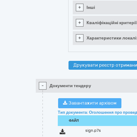
+
Інші
+
Кваліфікаційні критерії
+
Характеристики локаліз
Друкувати реєстр отримани
-
Документи тендеру
Завантажити архівом
Тип документа: Оголошення про провед
ФАЙЛ
sign.p7s