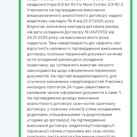
квадрокоптера DJI Air 3S Fly More Combo DJI RC 2.
Учасником на підтвердження виконання
вищезазначеного аналогічного договору надано
видаткову накладну № 8 від 22.07.2025 року.
Водночас зазначена накладна датована раніше,
ніж дата укладення Договору № 24/07/02 від
24.07.2025 року, на виконання якого вона
надається. Така невідповідність дат свідчить про
відсутність належного підтвердження виконання
договору, оскільки первинний документ не може
бути складений раніше дати укладення
правочину, що суперечить вимогам чинного
законодавства щодо оформлення первинних
документів. На підставі вищевикладеного, для
усунення зазначених невідповідностей Учаснику
необхідно протягом 24 годин завантажити
належним чином оформлені документи а саме: 1.
На підтвердження досвіду виконання
аналогічного договору скан-копію оригіналу
договору, у повному обсязі (з усіма укладеними
додатками, специфікаціями та додатковими
угодами до договору). На підтвердження
виконання договору: видаткову/і накладну/і
підписану/і обома сторонами або скан-копію
оригіналу листа-відгука (не менше одного) до