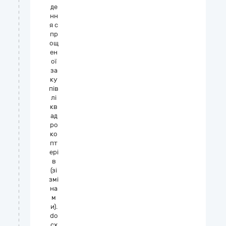
де
нн
я с
пр
ощ
ен
ої
за
ку
пів
лі
кв
ад
ро
ко
пт
ері
в
(зі
змі
на
м
и).
do
cx