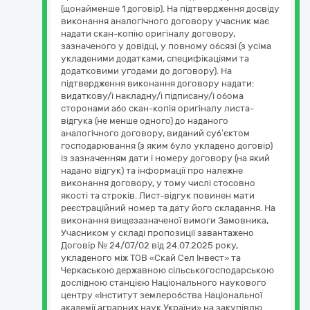
(щонайменше 1 договір). На підтвердження досвіду
виконання аналогічного договору учасник має
надати скан-копію оригіналу договору,
зазначеного у довідці, у повному обсязі (з усіма
укладеними додатками, специфікаціями та
додатковими угодами до договору). На
підтвердження виконання договору надати:
видаткову/і накладну/і підписану/і обома
сторонами або скан-копія оригіналу листа-
відгука (не менше одного) до наданого
аналогічного договору, виданий суб’єктом
господарювання (з яким було укладено договір)
із зазначенням дати і номеру договору (на який
надано відгук) та інформації про належне
виконання договору, у тому числі стосовно
якості та строків. Лист-відгук повинен мати
реєстраційний номер та дату його складання. На
виконання вищезазначеної вимоги Замовника,
Учасником у складі пропозиції завантажено
Договір № 24/07/02 від 24.07.2025 року,
укладеного між ТОВ «Скай Сел Інвест» та
Черкаською державною сільськогосподарською
дослідною станцією Національного наукового
центру «Інститут землеробства Національної
академії аграрних наук України» на закупівлю