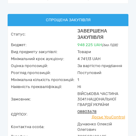
СПРОЩЕНА ЗАКУПІВЛЯ
ЗАВЕРШЕНА
Статус:
ЗАКУПІВЛЯ
Бюджет:
948 225
UAH
(без ПДВ)
Вид предмету закупівлі:
Товари
Мінімальний крок аукціону:
4 741,13 UAH
Оцінка пропозицій:
За вартістю придбання
Розгляд пропозицій:
Поступовий
Мінімальна кількість пропозицій:
1
Наявність прекваліфікації:
Ні
ВІЙСЬКОВА ЧАСТИНА
Замовник:
3041 НАЦІОНАЛЬНОЇ
ГВАРДІЇ УКРАЇНИ
08803678
ЄДРПОУ:
Досьє YouControl
Дунаєнко Олексій
Контактна особа:
Олегович