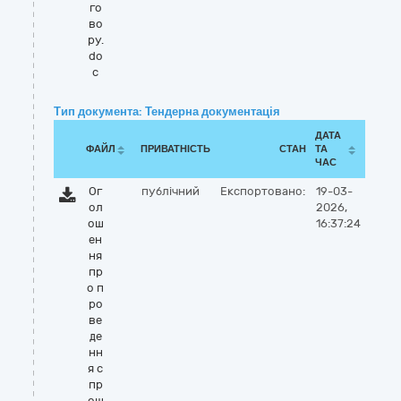
го
во
ру.
do
c
Тип документа: Тендерна документація
ДАТА
ФАЙЛ
ПРИВАТНІСТЬ
СТАН
ТА
ЧАС
Ог
публічний
Експортовано:
19-03-
ол
2026,
ош
16:37:24
ен
ня
пр
о п
ро
ве
де
нн
я с
пр
ощ