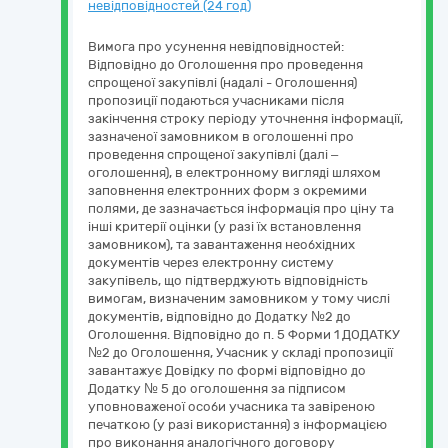
невідповідностей (24 год)
Вимога про усунення невідповідностей:
Відповідно до Оголошення про проведення
спрощеної закупівлі (надалі - Оголошення)
пропозиції подаються учасниками після
закінчення строку періоду уточнення інформації,
зазначеної замовником в оголошенні про
проведення спрощеної закупівлі (далі –
оголошення), в електронному вигляді шляхом
заповнення електронних форм з окремими
полями, де зазначається інформація про ціну та
інші критерії оцінки (у разі їх встановлення
замовником), та завантаження необхідних
документів через електронну систему
закупівель, що підтверджують відповідність
вимогам, визначеним замовником у тому числі
документів, відповідно до Додатку №2 до
Оголошення. Відповідно до п. 5 Форми 1 ДОДАТКУ
№2 до Оголошення, Учасник у складі пропозиції
завантажує Довідку по формі відповідно до
Додатку № 5 до оголошення за підписом
уповноваженої особи учасника та завіреною
печаткою (у разі використання) з інформацією
про виконання аналогічного договору