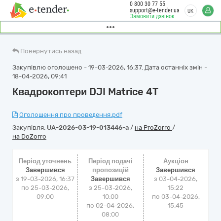
0 800 30 77 55
support@e-tender.ua
UK
Замовити дзвінок
Повернутись назад
Закупівлю оголошено - 19-03-2026, 16:37. Дата останніх змін -
18-04-2026, 09:41
Квадрокоптери DJI Matrice 4T
Оголошення про проведення.pdf
Закупівля:
UA-2026-03-19-013446-a
/
на ProZorro
/
на DoZorro
Період уточнень
Період подачі
Аукціон
Завершився
пропозицій
Завершився
з 19-03-2026, 16:37
Завершився
з
03-04-2026,
по 25-03-2026,
з 25-03-2026,
15:22
09:00
10:00
по
03-04-2026,
по 02-04-2026,
15:45
08:00