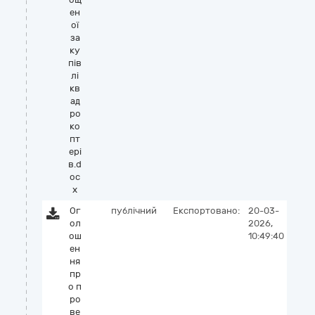
ен
ої
за
ку
пів
лі
кв
ад
ро
ко
пт
ері
в.d
oc
x
Ог
публічний
Експортовано:
20-03-
ол
2026,
ош
10:49:40
ен
ня
пр
о п
ро
ве