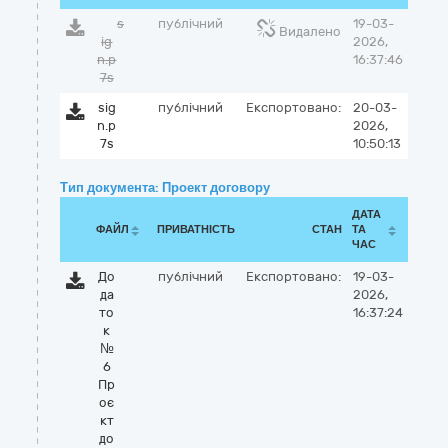
s
публічний
19-03-
Видалено
ig
2026,
n.p
16:37:46
7s
sig
публічний
Експортовано:
20-03-
n.p
2026,
7s
10:50:13
Тип документа: Проект договору
ДАТА
ФАЙЛ
ПРИВАТНІСТЬ
СТАН
ТА
ЧАС
До
публічний
Експортовано:
19-03-
да
2026,
то
16:37:24
к
№
6
Пр
оє
кт
до