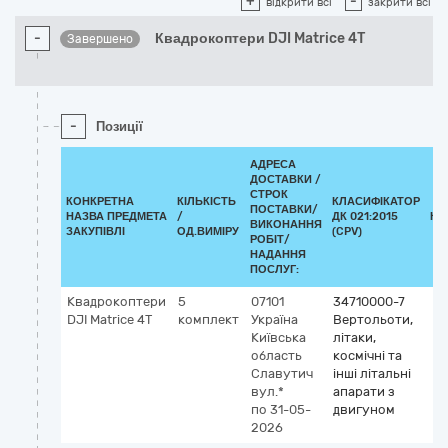
+
-
відкрити всі
закрити всі
-
Квадрокоптери DJI Matrice 4T
Завершено
-
Позиції
АДРЕСА
ДОСТАВКИ /
СТРОК
КОНКРЕТНА
КІЛЬКІСТЬ
КЛАСИФІКАТОР
ПОСТАВКИ/
НАЗВА ПРЕДМЕТА
/
ДК 021:2015
КЛ
ВИКОНАННЯ
ЗАКУПІВЛІ
ОД.ВИМІРУ
(CPV)
РОБІТ/
НАДАННЯ
ПОСЛУГ:
Квадрокоптери
5
07101
34710000-7
DJI Matrice 4T
комплект
Україна
Вертольоти,
Київська
літаки,
область
космічні та
Славутич
інші літальні
вул.*
апарати з
по 31-05-
двигуном
2026