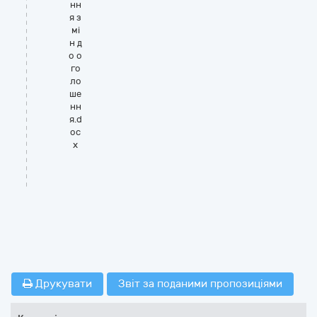
нн
я з
мі
н д
о о
го
ло
ше
нн
я.d
oc
x
Друкувати
Звіт за поданими пропозиціями