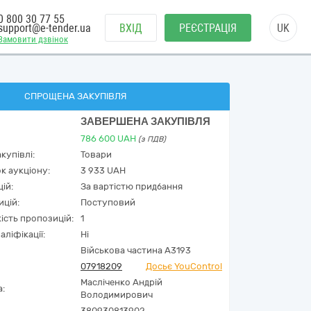
0 800 30 77 55
support@e-tender.ua
ВХІД
РЕЄСТРАЦІЯ
UK
Замовити дзвінок
СПРОЩЕНА ЗАКУПІВЛЯ
ЗАВЕРШЕНА ЗАКУПІВЛЯ
786 600
UAH
(з ПДВ)
купівлі:
Товари
к аукціону:
3 933 UAH
ій:
За вартістю придбання
ицій:
Поступовий
кість пропозицій:
1
аліфікації:
Ні
Військова частина А3193
07918209
Досьє YouControl
Масліченко Андрій
а:
Володимирович
380930813902