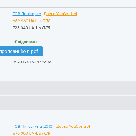
ТОВ Поліпартс
Досьє YouControl
669 960
UAH,
з ПДВ
725 040 UAH,
з ПДВ
-
підписано
пропозицію в pdf
25-03-2026, 17:19:24
ТОВ "Інтергума-2010"
Досьє YouControl
670 000
UAH,
з ПДВ