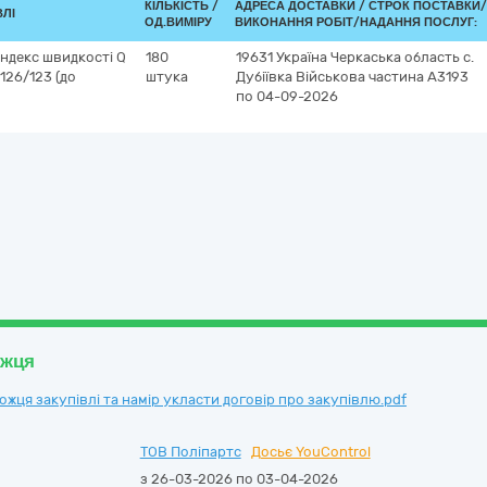
КІЛЬКІСТЬ /
АДРЕСА ДОСТАВКИ /
СТРОК ПОСТАВКИ/
ВЛІ
ОД.ВИМІРУ
ВИКОНАННЯ РОБІТ/НАДАННЯ ПОСЛУГ:
ндекс швидкості Q
180
19631
Україна
Черкаська область
с.
 126/123 (до
штука
Дубіївка
Військова частина А3193
по 04-09-2026
ожця
ця закупівлі та намір укласти договір про закупівлю.pdf
ТОВ Поліпартс
Досьє YouControl
з 26-03-2026 по 03-04-2026