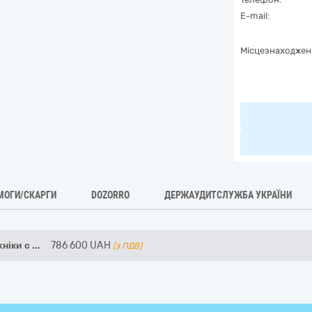
E-mail:
Місцезнаходжен
МОГИ/СКАРГИ
DOZORRO
ДЕРЖАУДИТСЛУЖБА УКРАЇНИ
ніки с
...
786 600
UAH
(з ПДВ)