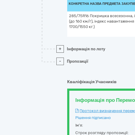
КОНКРЕТНА НАЗВА ПРЕДМЕТА ЗАКУПІ
285/75R16 Покришка всесезонна, і
(до 160 км/г), індекс навантаження
1700/1550 кг.)
+
Інформація по лоту
-
Пропозиції
Кваліфікація Учасників
Інформація про Перем
Протокол визначення перемож
Рішення підписано
Ім'я:
Строк розгляду пропозиції: