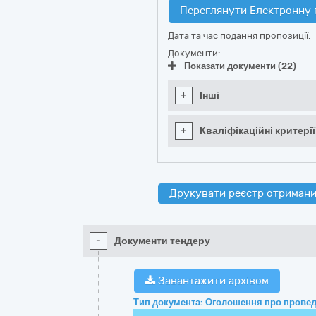
Переглянути Електронну 
Дата та час подання пропозиції:
Документи:
Показати документи (22)
+
Інші
+
Кваліфікаційні критерії
Друкувати реєстр отримани
-
Документи тендеру
Завантажити архівом
Тип документа: Оголошення про провед