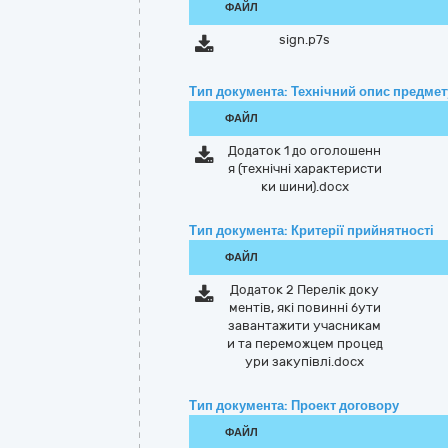
ФАЙЛ
sign.p7s
Тип документа: Технічний опис предмету
ФАЙЛ
Додаток 1 до оголошенн
я (технічні характеристи
ки шини).docx
Тип документа: Критерії прийнятності
ФАЙЛ
Додаток 2 Перелік доку
ментів, які повинні бути
завантажити учасникам
и та переможцем процед
ури закупівлі.docx
Тип документа: Проект договору
ФАЙЛ