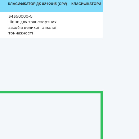
КЛАСИФІКАТОР ДК 021:2015 (CPV)
КЛАСИФІКАТОРИ
34350000-5
Шини для транспортних
засобів великої та малої
тоннажності