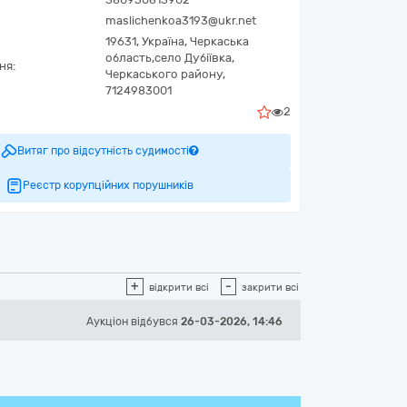
maslichenkoa3193@ukr.net
19631,
Україна
,
Черкаська
область,
село Дубіївка,
ня:
Черкаського району,
7124983001
2
Витяг про відсутність судимості
Реєстр корупційних порушників
+
-
відкрити всі
закрити всі
Аукціон відбувся
26-03-2026, 14:46