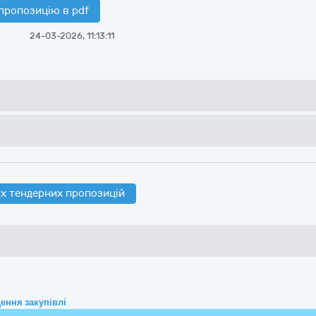
пропозицію в pdf
24-03-2026, 11:13:11
х тендерних пропозицій
ення закупівлі