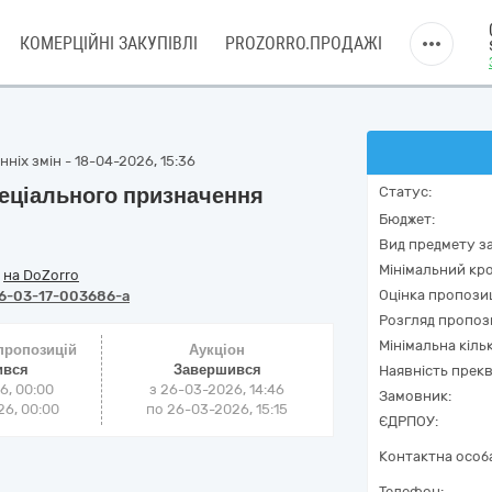
КОМЕРЦІЙНІ ЗАКУПІВЛІ
PROZORRO.ПРОДАЖІ
ніх змін - 18-04-2026, 15:36
пеціального призначення
Статус:
Бюджет:
Вид предмету за
Мінімальний кро
/
на DoZorro
Оцінка пропозиц
6-03-17-003686-a
Розгляд пропоз
Мінімальна кіль
 пропозицій
Аукціон
ився
Завершився
Наявність прекв
6, 00:00
з
26-03-2026, 14:46
Замовник:
6, 00:00
по
26-03-2026, 15:15
ЄДРПОУ:
Контактна особ
Телефон: