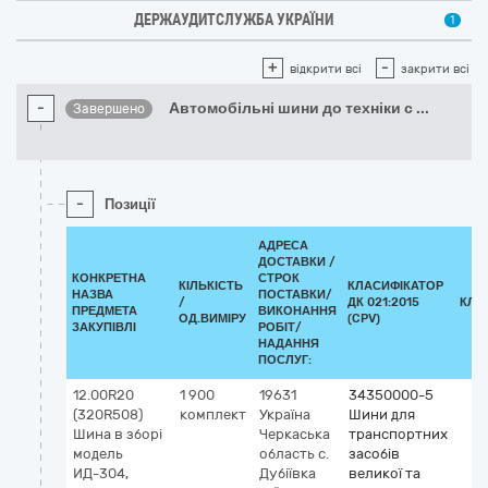
ДЕРЖАУДИТСЛУЖБА УКРАЇНИ
1
+
-
відкрити всі
закрити всі
-
Автомобільні шини до техніки с
...
Завершено
-
Позиції
АДРЕСА
ДОСТАВКИ /
КОНКРЕТНА
СТРОК
КІЛЬКІСТЬ
КЛАСИФІКАТОР
НАЗВА
ПОСТАВКИ/
/
ДК 021:2015
КЛА
ПРЕДМЕТА
ВИКОНАННЯ
ОД.ВИМІРУ
(CPV)
ЗАКУПІВЛІ
РОБІТ/
НАДАННЯ
ПОСЛУГ:
12.00R20
1 900
19631
34350000-5
(320R508)
комплект
Україна
Шини для
Шина в зборі
Черкаська
транспортних
модель
область
с.
засобів
ИД-304,
Дубіївка
великої та