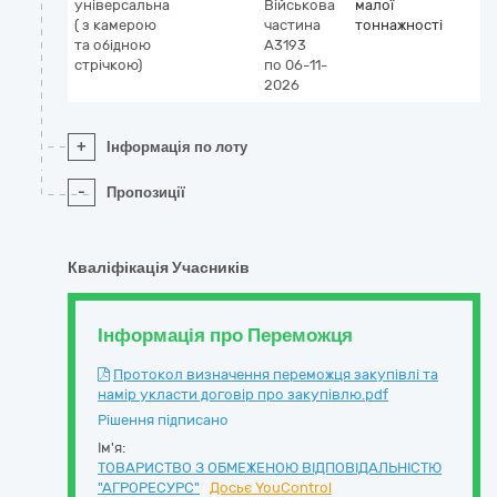
універсальна
Військова
малої
( з камерою
частина
тоннажності
та обідною
А3193
стрічкою)
по 06-11-
2026
+
Інформація по лоту
-
Пропозиції
Кваліфікація Учасників
Інформація про Переможця
Протокол визначення переможця закупівлі та
намір укласти договір про закупівлю.pdf
Рішення підписано
Ім'я:
ТОВАРИСТВО З ОБМЕЖЕНОЮ ВІДПОВІДАЛЬНІСТЮ
"АГРОРЕСУРС"
Досьє YouControl