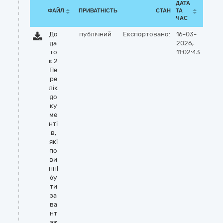
ДАТА
ФАЙЛ
ПРИВАТНІСТЬ
СТАН
ТА
ЧАС
До
публічний
Експортовано:
16-03-
да
2026,
то
11:02:43
к 2
Пе
ре
лік
до
ку
ме
нті
в,
які
по
ви
нні
бу
ти
за
ва
нт
аж