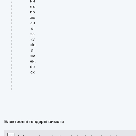
нн
я с
пр
ощ
ен
ої
за
ку
пів
лі
ши
ни.
do
cx
Електронні тендерні вимоги