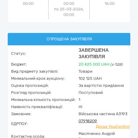
00:00
00:00
16:00
по 25-03-2026,
00:00
СПРОЩЕНА ЗАКУПІВЛЯ
ЗАВЕРШЕНА
Статус:
ЗАКУПІВЛЯ
Бюджет:
20 425 000
UAH
(з ПДВ)
Вид предмету закупівлі:
Товари
Мінімальний крок аукціону:
102 125 UAH
Оцінка пропозицій:
За вартістю придбання
Розгляд пропозицій:
Поступовий
Мінімальна кількість пропозицій:
1
Наявність прекваліфікації:
Ні
Замовник:
Військова частина А3193
07918209
ЄДРПОУ:
Досьє YouControl
Масліченко Андрій
Контактна особа: