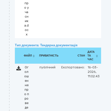
пр
о у
ча
сн
ик
а.d
oc
x
Тип документа: Тендерна документація
ДАТА
ФАЙЛ
ПРИВАТНІСТЬ
СТАН
ТА
ЧАС
Ог
публічний
Експортовано:
16-03-
ол
2026,
ош
11:02:43
ен
ня
пр
о п
ро
ве
де