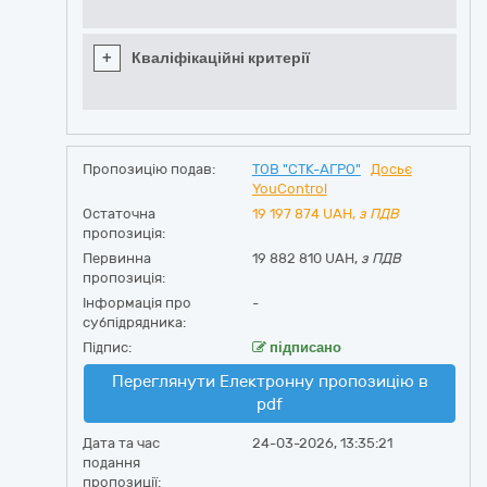
+
Кваліфікаційні критерії
Пропозицію подав:
ТОВ "СТК-АГРО"
Досьє
YouControl
Остаточна
19 197 874
UAH,
з ПДВ
пропозиція:
Первинна
19 882 810 UAH,
з ПДВ
пропозиція:
Інформація про
-
субпідрядника:
Підпис:
підписано
Переглянути Електронну пропозицію в
pdf
Дата та час
24-03-2026, 13:35:21
подання
пропозиції: