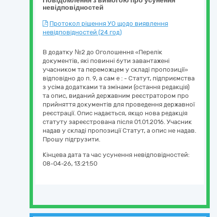
Повідомлення з вимогою про усунення
невідповідностей
Протокол рішення УО щодо виявлення
невідповідностей (24 год)
В додатку №2 до Оголошення «Перелік
документів, які повинні бути завантажені
учасником та переможцем у складі пропозиції»
відповідно до п. 9, а сам е : - Статут, підприємства
з усіма додатками та змінами (остання редакція)
та опис, виданий державним реєстратором про
прийняття документів для проведення державної
реєстрації. Опис надається, якщо нова редакція
статуту зареєстрована після 01.01.2016. Учасник
надав у складі пропозиції Статут, а опис не надав.
Прошу підгрузити.
Кінцева дата та час усунення невідповідностей:
08-04-26, 13:21:50