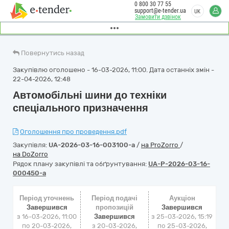
0 800 30 77 55
support@e-tender.ua
UK
Замовити дзвінок
Повернутись назад
Закупівлю оголошено - 16-03-2026, 11:00. Дата останніх змін -
22-04-2026, 12:48
Автомобільні шини до техніки
спеціального призначення
Оголошення про проведення.pdf
Закупівля:
UA-2026-03-16-003100-a
/
на ProZorro
/
на DoZorro
Рядок плану закупівлі та обґрунтування:
UA-P-2026-03-16-
000450-a
Період уточнень
Період подачі
Аукціон
Завершився
пропозицій
Завершився
з 16-03-2026, 11:00
Завершився
з
25-03-2026, 15:19
по 20-03-2026,
з 20-03-2026,
по
25-03-2026,