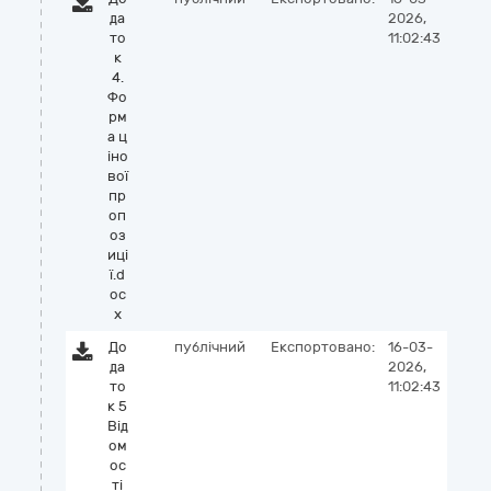
да
2026,
то
11:02:43
к
4.
Фо
рм
а ц
іно
вої
пр
оп
оз
иці
ї.d
oc
x
До
публічний
Експортовано:
16-03-
да
2026,
то
11:02:43
к 5
Від
ом
ос
ті