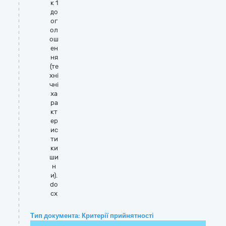
к 1
до
ог
ол
ош
ен
ня
(те
хні
чні
ха
ра
кт
ер
ис
ти
ки
ши
н
и).
do
cx
Тип документа: Критерії прийнятності