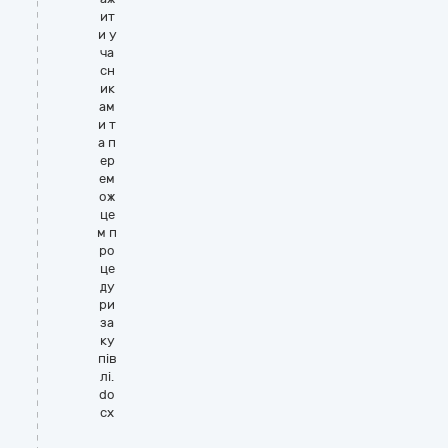
ит
и у
ча
сн
ик
ам
и т
а п
ер
ем
ож
це
м п
ро
це
ду
ри
за
ку
пів
лі.
do
cx