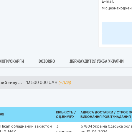
E-mail:
Місцезнаходжен
МОГИ/СКАРГИ
DOZORRO
ДЕРЖАУДИТСЛУЖБА УКРАЇНИ
ний типу
...
13 500 000
UAH
(з ПДВ)
КІЛЬКІСТЬ /
АДРЕСА ДОСТАВКИ /
СТРОК П
ВЛІ
ОД.ВИМІРУ
ВИКОНАННЯ РОБІТ/НАДАННЯ 
 Пікап обладнаний захистом
3
67804
Україна
Одеська обл
ZU D-MAX
одиниця
по 10-06-2026