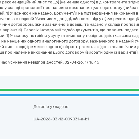
бо рекомендаційний лист тощо) (не менше одного) від контрагента згід
ано у складі пропозиції про належне виконання цього договору (вибрати
ей: 1) Учасником не надано: Документ/и на підтвердження виконання в
аченого в наданій Учасником довідці, або лист-відгук (або рекомендаці
гічним договором, який зазначено в довідці та надано у складі пропоз
із варіантів). Перелік інформації та/або документів, що повинен пода
ей: 1) Учаснику потрібно усунути виявлену невідповідність, а саме н
 не менше ніж одного аналогічного договору, зазначеного в наданій Уча
й лист тощо) (не менше одного) від контрагента згідно з аналогічним 
ції про належне виконання цього договору (вибрати один із варіантів).
а час усунення невідповідностей:
02-04-26, 17:16:45
Договір укладено
UA-2026-03-12-009031-a-b1