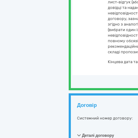
лист-відгук (а
довідці та над
невідповідност
договору, зазн
згідно з анало
(вибрати один 
невідповідност
повному обсязі
рекомендаційни
складі пропози
Кінцева дата т
Договір
Системний номер договору:
Деталі договору