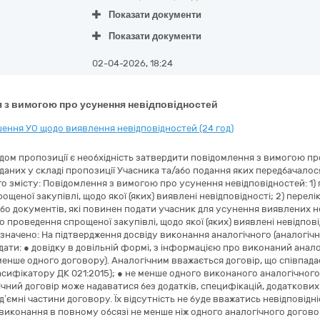
Показати документи
Показати документи
02-04-2026, 18:24
 з вимогою про усунення невідповідностей
ення УО щодо виявлення невідповідностей (24 год)
ядом пропозиції є необхідність затвердити повідомлення з вимогою пр
даних у складі пропозиції Учасника та/або подання яких передбачал
ого змісту: Повідомлення з вимогою про усунення невідповідностей: 1
щеної закупівлі, щодо якої (яких) виявлені невідповідності; 2) перелі
або документів, які повинен подати учасник для усунення виявлених н
проведення спрощеної закупівлі, щодо якої (яких) виявлені невідповід
начено: На підтвердження досвіду виконання аналогічного (аналогічни
дати: ● довідку в довільній формі, з інформацією про виконаний аналог
 менше одного договору). Аналогічним вважається договір, що співпад
ласифікатору ДК 021:2015); ● не менше одного виконаного аналогічног
ічний договір може надаватися без додатків, специфікацій, додаткових
д’ємні частини договору. Їх відсутність не буде вважатись невідповід
виконання в повному обсязі не менше ніж одного аналогічного договор