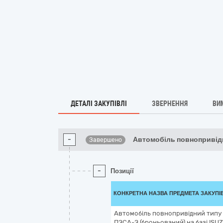
ДЕТАЛІ ЗАКУПІВЛІ
ЗВЕРНЕННЯ
ВИ
-
Автомобіль повнопривід
Завершено
-
Позиції
КОНКРЕТНА НАЗВА ПРЕДМЕТА ЗАКУПІ
Автомобіль повнопривідний типу
ПЗСА-З (броньований) на базі ISU