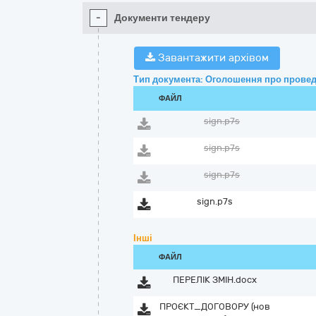
-
Документи тендеру
Завантажити архівом
Тип документа: Оголошення про провед
ФАЙЛ
sign.p7s
sign.p7s
sign.p7s
sign.p7s
Інші
ФАЙЛ
ПЕРЕЛІК ЗМІН.docx
ПРОЄКТ_ДОГОВОРУ (нов