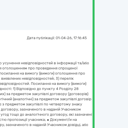
Дата публікації:
01-04-26, 17:16:45
о усунення невідповідностей в інформації та/або
ося оголошенням про проведення спрощеної
) посилання на вимогу (вимоги) оголошення про
к виявлених невідповідностей; 3) перелік
евідповідностей. Посилання на вимогу (вимоги)
ності: 1) Відповідно до пункту 4 Розділу 28
х) за предметом закупівлі договору (договорів)
ічний (аналогічні) за предметом закупівлі договір
ає з предметом закупівлі по четвертому знаку
о договору, зазначеного в наданій Учасником
 угод тощо до аналогічного договору, які зазначені
ністю пропозиції учасника; ● Документ/и на
у, зазначеного в наданій Учасником довідці, або