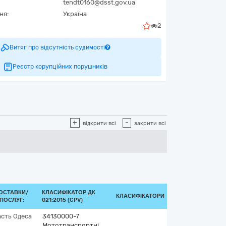
tendt0160@dsst.gov.ua
ня:
Україна
2
Витяг про відсутність судимості
Реєстр корупційних порушників
+
-
відкрити всі
закрити всі
ОСТАВКИ/
КЛАСИФІКАТОР ДК
КЛАСИФІКАТОРИ
ПОСЛУГ:
021:2015 (CPV)
асть
Одеса
34130000-7
Мототранспортні