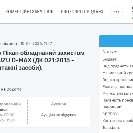
КОМЕРЦІЙНІ ЗАКУПІВЛІ
PROZORRO.ПРОДАЖІ
ніх змін - 10-04-2026, 11:47
 Пікап обладнаний захистом
Статус:
UZU D-MAX (ДК 021:2015 -
Бюджет:
Вид предмету за
тажні засоби).
Мінімальний кро
Оцінка пропозиц
Розгляд пропоз
/
на DoZorro
Мінімальна кіль
Наявність прекв
 пропозицій
Аукціон
Замовник:
ився
ЄДРПОУ:
6, 00:00
Аукціон не відбувся
6, 01:00
Контактна особ
Телефон: