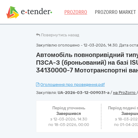
PROZORRO
PROZORRO MARKET
Повернутись назад
Закупівлю оголошено - 12-03-2026, 14:30. Дата остан
Автомобіль повнопривідний типу
ПЗСА-З (броньований) на базі IS
34130000-7 Мототранспортні ван
Оголошення про проведення.pdf
Закупівля:
UA-2026-03-12-009031-a
/
на ProZorro
Період уточнень
Період подачі
Завершився
Заверш
з 12-03-2026, 14:30
з 18-03-202
по 18-03-2026, 00:00
по 01-04-202