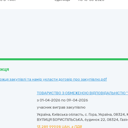
ожця
ця закупівлі та намір укласти договір про закупівлю.pdf
ТОВАРИСТВО З ОБМЕЖЕНОЮ ВІДПОВІДАЛЬНІСТЮ "
з 01-04-2026 по 09-04-2026
учасник виграв закупівлю
Україна
,
Київська область
,
с. Гора,
Україна, 08324, 
ВУЛИЦЯ БОРИСПІЛЬСЬКА, будинок 22
,
08324
,
Газі
13 289 999,98
UAH,
з ПДВ