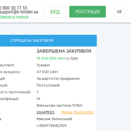
0 800 30 77 55
support@e-tender.ua
ВХІД
РЕЄСТРАЦІЯ
UK
Замовити дзвінок
СПРОЩЕНА ЗАКУПІВЛЯ
ЗАВЕРШЕНА ЗАКУПІВЛЯ
13 500 000
UAH
(з ПДВ)
купівлі:
Товари
к аукціону:
67 500 UAH
ій:
За вартістю придбання
ицій:
Поступовий
кість пропозицій:
1
аліфікації:
Ні
Військова частина Т0160
26641920
Досьє YouControl
а:
Максим Зелінський
+380973842359