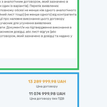
но з аналогічним договором, який зазначено в
 один із варіантів). Перелік виявлених
 повному обсязі не менше ніж одного аналогічного
йний лист тощо) (не менше одного) від контрагента
иції про належне виконання цього договору
ти учасник для усунення виявлених
адати: Документ/и на підтвердження виконання в
сником довідці, або лист-відгук (або
договором, який зазначено в довідці та надано у
13 289 999,98 UAH
Ціна договору
11 074 999,98 UAH
Ціна договору без ПДВ