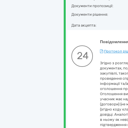
Документи пропозиції:
Документи рішення:
Дата акцепта:
Повідомлення
Протокол ріш
24
Згідно з розгл
документах, по
закупівлі, так
проведення спро
інформації та/
оголошення про 
Оголошення виз
учасник має на
(договори) (не
(згідно коду к
довідці. Аналог
в ньому як неві
підтвердження 