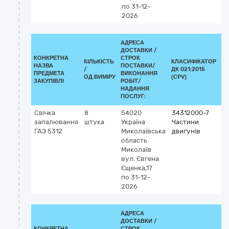
по 31-12-
2026
АДРЕСА
ДОСТАВКИ /
КОНКРЕТНА
СТРОК
КІЛЬКІСТЬ
КЛАСИФІКАТОР
НАЗВА
ПОСТАВКИ/
/
ДК 021:2015
КЛ
ПРЕДМЕТА
ВИКОНАННЯ
ОД.ВИМІРУ
(CPV)
ЗАКУПІВЛІ
РОБІТ/
НАДАННЯ
ПОСЛУГ:
Свічка
8
54020
34312000-7
запалювання
штука
Україна
Частини
ГАЗ 5312
Миколаївська
двигунів
область
Миколаїв
вул. Євгена
Єщенка,17
по 31-12-
2026
АДРЕСА
ДОСТАВКИ /
КОНКРЕТНА
СТРОК