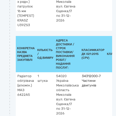
х рядн.)
Миколаїв
патрубок
вул. Євгена
16 мм
Єщенка,17
(TEMPEST)
по 31-12-
KRASZ
2026
U39ZS3
АДРЕСА
ДОСТАВКИ /
КОНКРЕТНА
СТРОК
КІЛЬКІСТЬ
КЛАСИФІКАТОР
НАЗВА
ПОСТАВКИ/
/
ДК 021:2015
КЛАС
ПРЕДМЕТА
ВИКОНАННЯ
ОД.ВИМІРУ
(CPV)
ЗАКУПІВЛІ
РОБІТ/
НАДАННЯ
ПОСЛУГ:
Радіатор
1
54020
34312000-7
обігрівача
штука
Україна
Частини
(алюмін.)
Миколаївська
двигунів
МАЗ
область
6422А5
Миколаїв
вул. Євгена
Єщенка,17
по 31-12-
2026