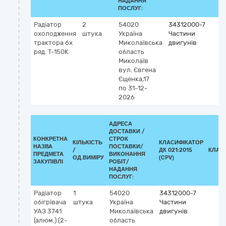
НАДАННЯ
ПОСЛУГ:
Радіатор
2
54020
34312000-7
охолодження
штука
Україна
Частини
трактора 6х
Миколаївська
двигунів
ряд. Т-150К
область
Миколаїв
вул. Євгена
Єщенка,17
по 31-12-
2026
АДРЕСА
ДОСТАВКИ /
КОНКРЕТНА
СТРОК
КІЛЬКІСТЬ
КЛАСИФІКАТОР
НАЗВА
ПОСТАВКИ/
/
ДК 021:2015
КЛАС
ПРЕДМЕТА
ВИКОНАННЯ
ОД.ВИМІРУ
(CPV)
ЗАКУПІВЛІ
РОБІТ/
НАДАННЯ
ПОСЛУГ:
Радіатор
1
54020
34312000-7
обігрівача
штука
Україна
Частини
УАЗ 3741
Миколаївська
двигунів
(алюм.) (2-
область