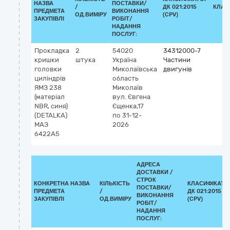
НАЗВА
ПОСТАВКИ/
/
ДК 021:2015
КЛАС
ПРЕДМЕТА
ВИКОНАННЯ
ОД.ВИМІРУ
(CPV)
ЗАКУПІВЛІ
РОБІТ/
НАДАННЯ
ПОСЛУГ:
Прокладка
2
54020
34312000-7
кришки
штука
Україна
Частини
головки
Миколаївська
двигунів
циліндрів
область
ЯМЗ 238
Миколаїв
(матеріал
вул. Євгена
NBR, синя)
Єщенка,17
(DETALKA)
по 31-12-
МАЗ
2026
6422А5
АДРЕСА
ДОСТАВКИ /
СТРОК
КОНКРЕТНА НАЗВА
КІЛЬКІСТЬ
КЛАСИФІКАТО
ПОСТАВКИ/
ПРЕДМЕТА
/
ДК 021:2015
ВИКОНАННЯ
ЗАКУПІВЛІ
ОД.ВИМІРУ
(CPV)
РОБІТ/
НАДАННЯ
ПОСЛУГ: