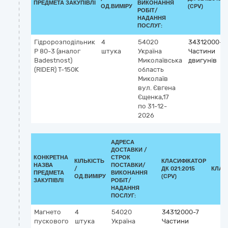
ПРЕДМЕТА ЗАКУПІВЛІ
ВИКОНАННЯ
ОД.ВИМІРУ
(CPV)
РОБІТ/
НАДАННЯ
ПОСЛУГ:
Гідророзподільник
4
54020
34312000-7
Р 80-3 (аналог
штука
Україна
Частини
Badestnost)
Миколаївська
двигунів
(RIDER) Т-150К
область
Миколаїв
вул. Євгена
Єщенка,17
по 31-12-
2026
АДРЕСА
ДОСТАВКИ /
КОНКРЕТНА
СТРОК
КІЛЬКІСТЬ
КЛАСИФІКАТОР
НАЗВА
ПОСТАВКИ/
/
ДК 021:2015
КЛАС
ПРЕДМЕТА
ВИКОНАННЯ
ОД.ВИМІРУ
(CPV)
ЗАКУПІВЛІ
РОБІТ/
НАДАННЯ
ПОСЛУГ:
Магнето
4
54020
34312000-7
пускового
штука
Україна
Частини