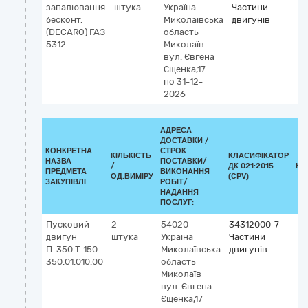
запалювання
штука
Україна
Частини
бесконт.
Миколаївська
двигунів
(DECARO) ГАЗ
область
5312
Миколаїв
вул. Євгена
Єщенка,17
по 31-12-
2026
АДРЕСА
ДОСТАВКИ /
КОНКРЕТНА
СТРОК
КІЛЬКІСТЬ
КЛАСИФІКАТОР
НАЗВА
ПОСТАВКИ/
/
ДК 021:2015
КЛ
ПРЕДМЕТА
ВИКОНАННЯ
ОД.ВИМІРУ
(CPV)
ЗАКУПІВЛІ
РОБІТ/
НАДАННЯ
ПОСЛУГ:
Пусковий
2
54020
34312000-7
двигун
штука
Україна
Частини
П-350 Т-150
Миколаївська
двигунів
350.01.010.00
область
Миколаїв
вул. Євгена
Єщенка,17