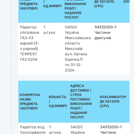
/
ДК 021:2015
КЛАС
ПРЕДМЕТА
ВИКОНАННЯ
ОД.ВИМІРУ
(CPV)
ЗАКУПІВЛІ
РОБІТ/
НАДАННЯ
ПОСЛУГ:
Радіатор
1
54020
34312000-7
обігрівача
штука
Україна
Частини
ГАЗ-53
Миколаївська
двигунів
мідний (3-
область
х рядний)
Миколаїв
TEMPEST
вул. Євгена
ГАЗ 5204
Єщенка,17
по 31-12-
2026
АДРЕСА
ДОСТАВКИ /
КОНКРЕТНА
СТРОК
КІЛЬКІСТЬ
КЛАСИФІКАТОР
НАЗВА
ПОСТАВКИ/
/
ДК 021:2015
КЛ
ПРЕДМЕТА
ВИКОНАННЯ
ОД.ВИМІРУ
(CPV)
ЗАКУПІВЛІ
РОБІТ/
НАДАННЯ
ПОСЛУГ:
Радіатор вод.
1
54020
34312000-7
Охолодження
штука
Україна
Частини