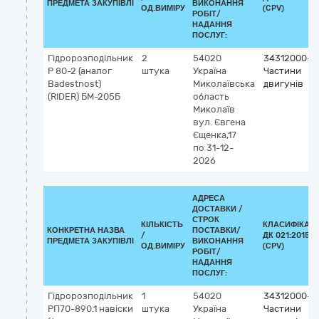
ПРЕДМЕТА ЗАКУПІВЛІ
ВИКОНАННЯ
ОД.ВИМІРУ
(CPV)
РОБІТ/
НАДАННЯ
ПОСЛУГ:
Гідророзподільник
2
54020
34312000-7
Р 80-2 (аналог
штука
Україна
Частини
Badestnost)
Миколаївська
двигунів
(RIDER) БМ-205Б
область
Миколаїв
вул. Євгена
Єщенка,17
по 31-12-
2026
АДРЕСА
ДОСТАВКИ /
СТРОК
КІЛЬКІСТЬ
КЛАСИФІКАТ
КОНКРЕТНА НАЗВА
ПОСТАВКИ/
/
ДК 021:2015
ПРЕДМЕТА ЗАКУПІВЛІ
ВИКОНАННЯ
ОД.ВИМІРУ
(CPV)
РОБІТ/
НАДАННЯ
ПОСЛУГ:
Гідророзподільник
1
54020
34312000-7
РП70-890.1 навіски
штука
Україна
Частини