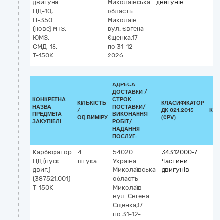
двигуна
Миколаївська
двигунів
ПД-10,
область
П-350
Миколаїв
(нове) МТЗ,
вул. Євгена
ЮМЗ,
Єщенка,17
СМД-18,
по 31-12-
Т-150К
2026
АДРЕСА
ДОСТАВКИ /
КОНКРЕТНА
СТРОК
КІЛЬКІСТЬ
КЛАСИФІКАТОР
НАЗВА
ПОСТАВКИ/
/
ДК 021:2015
КЛ
ПРЕДМЕТА
ВИКОНАННЯ
ОД.ВИМІРУ
(CPV)
ЗАКУПІВЛІ
РОБІТ/
НАДАННЯ
ПОСЛУГ:
Карбюратор
4
54020
34312000-7
ПД (пуск.
штука
Україна
Частини
двиг.)
Миколаївська
двигунів
(387521.001)
область
Т-150К
Миколаїв
вул. Євгена
Єщенка,17
по 31-12-