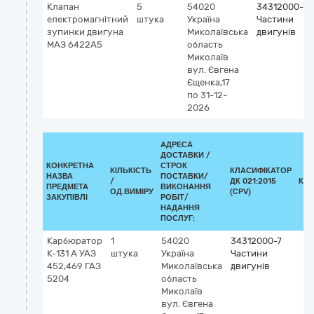
Клапан
5
54020
34312000-7
електромагнітний
штука
Україна
Частини
зупинки двигуна
Миколаївська
двигунів
МАЗ 6422А5
область
Миколаїв
вул. Євгена
Єщенка,17
по 31-12-
2026
АДРЕСА
ДОСТАВКИ /
КОНКРЕТНА
СТРОК
КІЛЬКІСТЬ
КЛАСИФІКАТОР
НАЗВА
ПОСТАВКИ/
/
ДК 021:2015
КЛ
ПРЕДМЕТА
ВИКОНАННЯ
ОД.ВИМІРУ
(CPV)
ЗАКУПІВЛІ
РОБІТ/
НАДАННЯ
ПОСЛУГ:
Карбюратор
1
54020
34312000-7
К-131 А УАЗ
штука
Україна
Частини
452,469 ГАЗ
Миколаївська
двигунів
5204
область
Миколаїв
вул. Євгена