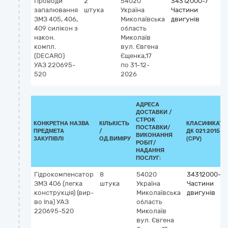
Проводи
2
54020
34312000-7
запалювання
штука
Україна
Частини
ЗМЗ 405, 406,
Миколаївська
двигунів
409 силікон з
область
након.
Миколаїв
компл.
вул. Євгена
(DECARO)
Єщенка,17
УАЗ 220695-
по 31-12-
520
2026
АДРЕСА
ДОСТАВКИ /
СТРОК
КОНКРЕТНА НАЗВА
КІЛЬКІСТЬ
КЛАСИФІКАТО
ПОСТАВКИ/
ПРЕДМЕТА
/
ДК 021:2015
ВИКОНАННЯ
ЗАКУПІВЛІ
ОД.ВИМІРУ
(CPV)
РОБІТ/
НАДАННЯ
ПОСЛУГ:
Гідрокомпенсатор
8
54020
34312000-7
ЗМЗ 406 (легка
штука
Україна
Частини
конструкція) (вир-
Миколаївська
двигунів
во Ina) УАЗ
область
220695-520
Миколаїв
вул. Євгена