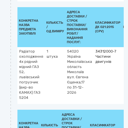
АДРЕСА
ДОСТАВКИ /
КОНКРЕТНА
СТРОК
КІЛЬКІСТЬ
КЛАСИФІКАТОР
НАЗВА
ПОСТАВКИ/
/
ДК 021:2015
КЛ
ПРЕДМЕТА
ВИКОНАННЯ
ОД.ВИМІРУ
(CPV)
ЗАКУПІВЛІ
РОБІТ/
НАДАННЯ
ПОСЛУГ:
Радіатор
1
54020
34312000-7
охолодження
штука
Україна
Частини
4х рядний
Миколаївська
двигунів
мідний ГАЗ
область
52,
Миколаїв
львівський
вул. Євгена
погрузчик
Єщенка,17
(вир-во
по 31-12-
КАМАХ) ГАЗ
2026
5204
АДРЕСА
ДОСТАВКИ /
КОНКРЕТНА
СТРОК
КІЛЬКІСТЬ
КЛАСИФІКАТОР
НАЗВА
ПОСТАВКИ/