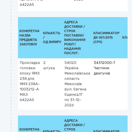
6422А5
АДРЕСА
ДОСТАВКИ /
КОНКРЕТНА
СТРОК
КІЛЬКІСТЬ
КЛАСИФІКАТОР
НАЗВА
ПОСТАВКИ/
/
ДК 021:2015
КЛАС
ПРЕДМЕТА
ВИКОНАННЯ
ОД.ВИМІРУ
(CPV)
ЗАКУПІВЛІ
РОБІТ/
НАДАННЯ
ПОСЛУГ:
Прокладка
2
54020
34312000-7
головки
штука
Україна
Частини
блоку ЯМЗ
Миколаївська
двигунів
238 для
область
ЯМЗ 238A-
Миколаїв
1003212-A
вул. Євгена
МАЗ
Єщенка,17
6422А5
по 31-12-
2026
АДРЕСА
ДОСТАВКИ /
КОНКРЕТНА
СТРОК
КІЛЬКІСТЬ
КЛАСИФІКАТОР