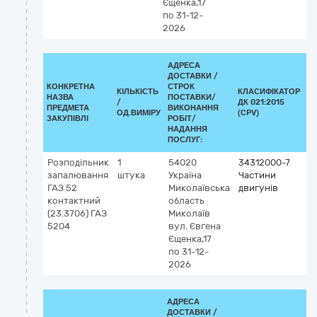
Єщенка,17
по 31-12-
2026
АДРЕСА
ДОСТАВКИ /
КОНКРЕТНА
СТРОК
КІЛЬКІСТЬ
КЛАСИФІКАТОР
НАЗВА
ПОСТАВКИ/
/
ДК 021:2015
К
ПРЕДМЕТА
ВИКОНАННЯ
ОД.ВИМІРУ
(CPV)
ЗАКУПІВЛІ
РОБІТ/
НАДАННЯ
ПОСЛУГ:
Розподільник
1
54020
34312000-7
запалювання
штука
Україна
Частини
ГАЗ 52
Миколаївська
двигунів
контактний
область
(23.3706) ГАЗ
Миколаїв
5204
вул. Євгена
Єщенка,17
по 31-12-
2026
АДРЕСА
ДОСТАВКИ /