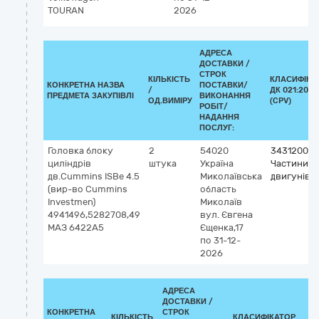
TOURAN
2026
АДРЕСА
ДОСТАВКИ /
СТРОК
КІЛЬКІСТЬ
КЛАСИФІКА
КОНКРЕТНА НАЗВА
ПОСТАВКИ/
/
ДК 021:2015
ПРЕДМЕТА ЗАКУПІВЛІ
ВИКОНАННЯ
ОД.ВИМІРУ
(CPV)
РОБІТ/
НАДАННЯ
ПОСЛУГ:
Головка блоку
2
54020
34312000-
циліндрів
штука
Україна
Частини
дв.Cummins ISBe 4.5
Миколаївська
двигунів
(вир-во Cummins
область
Investmen)
Миколаїв
4941496,5282708,49
вул. Євгена
МАЗ 6422А5
Єщенка,17
по 31-12-
2026
АДРЕСА
ДОСТАВКИ /
КОНКРЕТНА
СТРОК
КІЛЬКІСТЬ
КЛАСИФІКАТОР