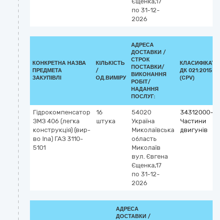
Єщенка,17
по 31-12-
2026
АДРЕСА
ДОСТАВКИ /
СТРОК
КОНКРЕТНА НАЗВА
КІЛЬКІСТЬ
КЛАСИФІКАТО
ПОСТАВКИ/
ПРЕДМЕТА
/
ДК 021:2015
ВИКОНАННЯ
ЗАКУПІВЛІ
ОД.ВИМІРУ
(CPV)
РОБІТ/
НАДАННЯ
ПОСЛУГ:
Гідрокомпенсатор
16
54020
34312000-7
ЗМЗ 406 (легка
штука
Україна
Частини
конструкція) (вир-
Миколаївська
двигунів
во Ina) ГАЗ 3110-
область
5101
Миколаїв
вул. Євгена
Єщенка,17
по 31-12-
2026
АДРЕСА
ДОСТАВКИ /