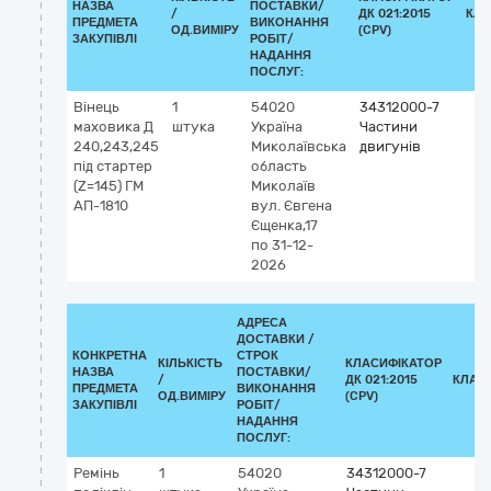
НАЗВА
ПОСТАВКИ/
/
ДК 021:2015
КЛА
ПРЕДМЕТА
ВИКОНАННЯ
ОД.ВИМІРУ
(CPV)
ЗАКУПІВЛІ
РОБІТ/
НАДАННЯ
ПОСЛУГ:
Вінець
1
54020
34312000-7
маховика Д
штука
Україна
Частини
240,243,245
Миколаївська
двигунів
під стартер
область
(Z=145) ГМ
Миколаїв
АП-1810
вул. Євгена
Єщенка,17
по 31-12-
2026
АДРЕСА
ДОСТАВКИ /
КОНКРЕТНА
СТРОК
КІЛЬКІСТЬ
КЛАСИФІКАТОР
НАЗВА
ПОСТАВКИ/
/
ДК 021:2015
КЛАС
ПРЕДМЕТА
ВИКОНАННЯ
ОД.ВИМІРУ
(CPV)
ЗАКУПІВЛІ
РОБІТ/
НАДАННЯ
ПОСЛУГ:
Ремінь
1
54020
34312000-7