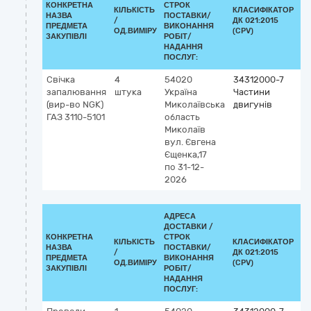
КОНКРЕТНА
СТРОК
КІЛЬКІСТЬ
КЛАСИФІКАТОР
НАЗВА
ПОСТАВКИ/
/
ДК 021:2015
КЛ
ПРЕДМЕТА
ВИКОНАННЯ
ОД.ВИМІРУ
(CPV)
ЗАКУПІВЛІ
РОБІТ/
НАДАННЯ
ПОСЛУГ:
Свічка
4
54020
34312000-7
запалювання
штука
Україна
Частини
(вир-во NGK)
Миколаївська
двигунів
ГАЗ 3110-5101
область
Миколаїв
вул. Євгена
Єщенка,17
по 31-12-
2026
АДРЕСА
ДОСТАВКИ /
КОНКРЕТНА
СТРОК
КІЛЬКІСТЬ
КЛАСИФІКАТОР
НАЗВА
ПОСТАВКИ/
/
ДК 021:2015
КЛ
ПРЕДМЕТА
ВИКОНАННЯ
ОД.ВИМІРУ
(CPV)
ЗАКУПІВЛІ
РОБІТ/
НАДАННЯ
ПОСЛУГ: