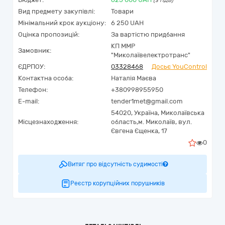
(з ПДВ)
Вид предмету закупівлі:
Товари
Мінімальний крок аукціону:
6 250 UAH
Оцінка пропозицій:
За вартістю придбання
КП ММР
Замовник:
"Миколаївелектротранс"
ЄДРПОУ:
03328468
Досьє YouControl
Контактна особа:
Наталія Маєва
Телефон:
+380998955950
E-mail:
tender1met@gmail.com
54020,
Україна
,
Миколаївська
Місцезнаходження:
область,
м. Миколаїв,
вул.
Євгена Єщенка, 17
0
Витяг про відсутність судимості
Реєстр корупційних порушників