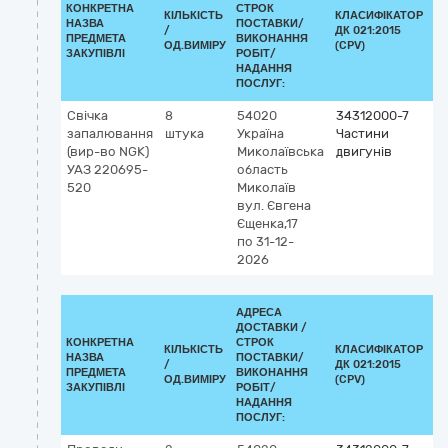
КОНКРЕТНА
СТРОК
КІЛЬКІСТЬ
КЛАСИФІКАТОР
НАЗВА
ПОСТАВКИ/
/
ДК 021:2015
КЛ
ПРЕДМЕТА
ВИКОНАННЯ
ОД.ВИМІРУ
(CPV)
ЗАКУПІВЛІ
РОБІТ/
НАДАННЯ
ПОСЛУГ:
Свічка
8
54020
34312000-7
запалювання
штука
Україна
Частини
(вир-во NGK)
Миколаївська
двигунів
УАЗ 220695-
область
520
Миколаїв
вул. Євгена
Єщенка,17
по 31-12-
2026
АДРЕСА
ДОСТАВКИ /
КОНКРЕТНА
СТРОК
КІЛЬКІСТЬ
КЛАСИФІКАТОР
НАЗВА
ПОСТАВКИ/
/
ДК 021:2015
КЛ
ПРЕДМЕТА
ВИКОНАННЯ
ОД.ВИМІРУ
(CPV)
ЗАКУПІВЛІ
РОБІТ/
НАДАННЯ
ПОСЛУГ: