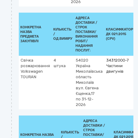
2026
АДРЕСА
ДОСТАВКИ /
КОНКРЕТНА
СТРОК
КІЛЬКІСТЬ
КЛАСИФІКАТОР
НАЗВА
ПОСТАВКИ/
/
ДК 021:2015
ПРЕДМЕТА
ВИКОНАННЯ
ОД.ВИМІРУ
(CPV)
ЗАКУПІВЛІ
РОБІТ/
НАДАННЯ
ПОСЛУГ:
Свічка
4
54020
34312000-7
розжарювання
штука
Україна
Частини
Volkswagen
Миколаївська
двигунів
TOURAN
область
Миколаїв
вул. Євгена
Єщенка,17
по 31-12-
2026
АДРЕСА
ДОСТАВКИ /
СТРОК
КІЛЬКІСТЬ
КЛАСИФІКАТ
КОНКРЕТНА НАЗВА
ПОСТАВКИ/
/
ДК 021:2015