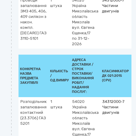
Проводи
1
54020
34312000-7
запалювання
штука
Україна
Частини
ЗМЗ 405, 406,
Миколаївська
двигунів
409 силікон з
область
након.
Миколаїв
компл.
вул. Євгена
(DECARO) ГАЗ
Єщенка,17
3110-5101
по 31-12-
2026
АДРЕСА
ДОСТАВКИ /
КОНКРЕТНА
СТРОК
КІЛЬКІСТЬ
КЛАСИФІКАТОР
НАЗВА
ПОСТАВКИ/
/
ДК 021:2015
К
ПРЕДМЕТА
ВИКОНАННЯ
ОД.ВИМІРУ
(CPV)
ЗАКУПІВЛІ
РОБІТ/
НАДАННЯ
ПОСЛУГ:
Розподільник
1
54020
34312000-7
запалювання
штука
Україна
Частини
контактний
Миколаївська
двигунів
(23.3706) ГАЗ
область
5201
Миколаїв
вул. Євгена
Єщенка,17