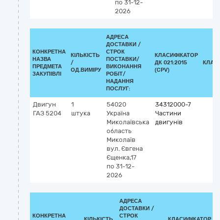
по 31-12-
2026
АДРЕСА
ДОСТАВКИ /
КОНКРЕТНА
СТРОК
КІЛЬКІСТЬ
КЛАСИФІКАТОР
НАЗВА
ПОСТАВКИ/
/
ДК 021:2015
КЛАС
ПРЕДМЕТА
ВИКОНАННЯ
ОД.ВИМІРУ
(CPV)
ЗАКУПІВЛІ
РОБІТ/
НАДАННЯ
ПОСЛУГ:
Двигун
1
54020
34312000-7
ГАЗ 5204
штука
Україна
Частини
Миколаївська
двигунів
область
Миколаїв
вул. Євгена
Єщенка,17
по 31-12-
2026
АДРЕСА
ДОСТАВКИ /
КОНКРЕТНА
СТРОК
КІЛЬКІСТЬ
КЛАСИФІКАТОР