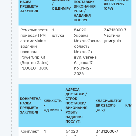
НАЗВА
ПОСТАВКИ/
/
ДК 021:2015
К
ПРЕДМЕТА
ВИКОНАННЯ
ОД.ВИМІРУ
(CPV)
ЗАКУПІВЛІ
РОБІТ/
НАДАННЯ
ПОСЛУГ:
Ремкомплекти
1
54020
34312000-7
приводу ГРМ
штука
Україна
Частини
автомобілів з
Миколаївська
двигунів
водяним
область
насосом
Миколаїв
PowerGrip Kit
вул. Євгена
(Вир-во Gates)
Єщенка,17
PEUGEOT 3008
по 31-12-
2026
АДРЕСА
ДОСТАВКИ /
КОНКРЕТНА
СТРОК
КІЛЬКІСТЬ
КЛАСИФІКАТОР
НАЗВА
ПОСТАВКИ/
/
ДК 021:2015
КЛАС
ПРЕДМЕТА
ВИКОНАННЯ
ОД.ВИМІРУ
(CPV)
ЗАКУПІВЛІ
РОБІТ/
НАДАННЯ
ПОСЛУГ:
Комплект
1
54020
34312000-7