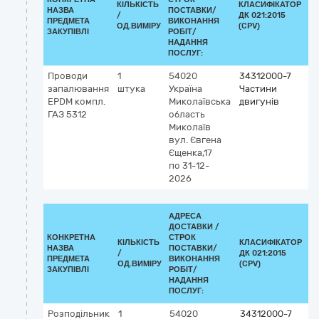
КІЛЬКІСТЬ
КЛАСИФІКАТОР
НАЗВА
ПОСТАВКИ/
/
ДК 021:2015
КЛ
ПРЕДМЕТА
ВИКОНАННЯ
ОД.ВИМІРУ
(CPV)
ЗАКУПІВЛІ
РОБІТ/
НАДАННЯ
ПОСЛУГ:
Проводи
1
54020
34312000-7
запалювання
штука
Україна
Частини
ЕPDM компл.
Миколаївська
двигунів
ГАЗ 5312
область
Миколаїв
вул. Євгена
Єщенка,17
по 31-12-
2026
АДРЕСА
ДОСТАВКИ /
КОНКРЕТНА
СТРОК
КІЛЬКІСТЬ
КЛАСИФІКАТОР
НАЗВА
ПОСТАВКИ/
/
ДК 021:2015
К
ПРЕДМЕТА
ВИКОНАННЯ
ОД.ВИМІРУ
(CPV)
ЗАКУПІВЛІ
РОБІТ/
НАДАННЯ
ПОСЛУГ:
Розподільник
1
54020
34312000-7