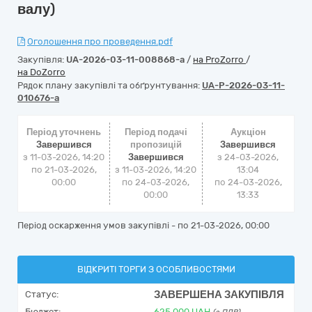
валу)
Оголошення про проведення.pdf
Закупівля:
UA-2026-03-11-008868-a
/
на ProZorro
/
на DoZorro
Рядок плану закупівлі та обґрунтування:
UA-P-2026-03-11-
010676-a
Період уточнень
Період подачі
Аукціон
Завершився
пропозицій
Завершився
з 11-03-2026, 14:20
Завершився
з
24-03-2026,
по 21-03-2026,
з 11-03-2026, 14:20
13:04
00:00
по 24-03-2026,
по
24-03-2026,
00:00
13:33
Період оскарження умов закупівлі - по
21-03-2026, 00:00
ВІДКРИТІ ТОРГИ З ОСОБЛИВОСТЯМИ
ЗАВЕРШЕНА ЗАКУПІВЛЯ
Статус:
Бюджет:
625 000
UAH