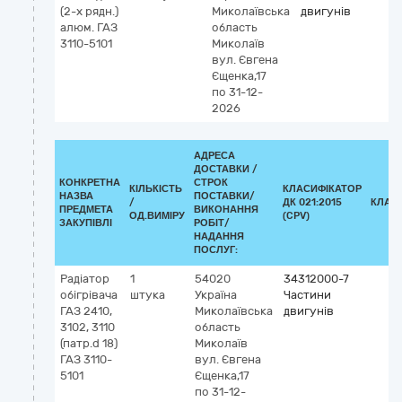
(2-х рядн.)
Миколаївська
двигунів
алюм. ГАЗ
область
3110-5101
Миколаїв
вул. Євгена
Єщенка,17
по 31-12-
2026
АДРЕСА
ДОСТАВКИ /
КОНКРЕТНА
СТРОК
КІЛЬКІСТЬ
КЛАСИФІКАТОР
НАЗВА
ПОСТАВКИ/
/
ДК 021:2015
КЛАС
ПРЕДМЕТА
ВИКОНАННЯ
ОД.ВИМІРУ
(CPV)
ЗАКУПІВЛІ
РОБІТ/
НАДАННЯ
ПОСЛУГ:
Радіатор
1
54020
34312000-7
обігрівача
штука
Україна
Частини
ГАЗ 2410,
Миколаївська
двигунів
3102, 3110
область
(патр.d 18)
Миколаїв
ГАЗ 3110-
вул. Євгена
5101
Єщенка,17
по 31-12-