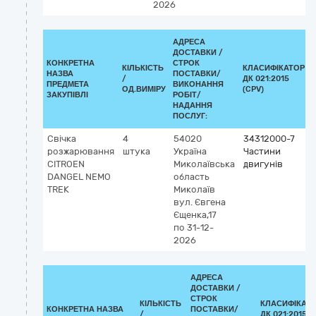
2026
АДРЕСА
ДОСТАВКИ /
КОНКРЕТНА
СТРОК
КІЛЬКІСТЬ
КЛАСИФІКАТОР
НАЗВА
ПОСТАВКИ/
/
ДК 021:2015
ПРЕДМЕТА
ВИКОНАННЯ
ОД.ВИМІРУ
(CPV)
ЗАКУПІВЛІ
РОБІТ/
НАДАННЯ
ПОСЛУГ:
Свічка
4
54020
34312000-7
розжарювання
штука
Україна
Частини
CITROEN
Миколаївська
двигунів
DANGEL NEMO
область
TREK
Миколаїв
вул. Євгена
Єщенка,17
по 31-12-
2026
АДРЕСА
ДОСТАВКИ /
СТРОК
КІЛЬКІСТЬ
КЛАСИФІКАТ
КОНКРЕТНА НАЗВА
ПОСТАВКИ/
/
ДК 021:2015