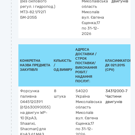
(без силового
Миколаївська
двигунів
регул. і гидропод.)
область
МТЗ-82.1/92П
Миколаїв
БМ-205Б
вул. Євгена
Єщенка,17
по 31-12-
2026
АДРЕСА
ДОСТАВКИ /
СТРОК
КОНКРЕТНА
КІЛЬКІСТЬ
КЛАСИФІКАТОР
ПОСТАВКИ/
НАЗВА ПРЕДМЕТА
/
ДК 021:2015
ВИКОНАННЯ
ЗАКУПІВЛІ
ОД.ВИМІРУ
(CPV)
РОБІТ/
НАДАННЯ
ПОСЛУГ:
Форсунка
8
54020
34312000-7
паливна
штука
Україна
Частини
0445120391
Миколаївська
двигунів
(612630090055)
область
на двигун WP-
Миколаїв
10 (КрАЗ,
вул. Євгена
Shaanxi,
Єщенка,17
Shacman) для
по 31-12-
КрАЗ 61 МАЗ
2026