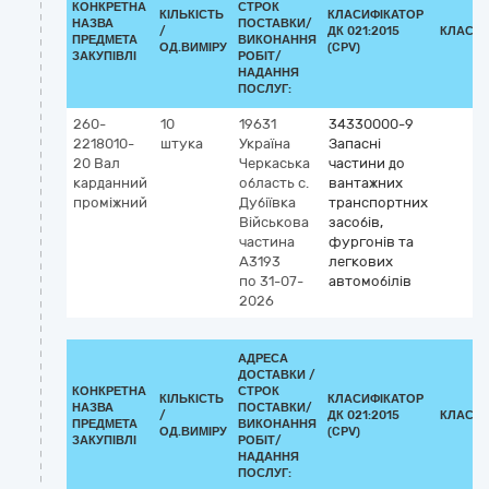
КОНКРЕТНА
СТРОК
КІЛЬКІСТЬ
КЛАСИФІКАТОР
НАЗВА
ПОСТАВКИ/
/
ДК 021:2015
КЛАСИФ
ПРЕДМЕТА
ВИКОНАННЯ
ОД.ВИМІРУ
(CPV)
ЗАКУПІВЛІ
РОБІТ/
НАДАННЯ
ПОСЛУГ:
260-
10
19631
34330000-9
2218010-
штука
Україна
Запасні
20 Вал
Черкаська
частини до
карданний
область
с.
вантажних
проміжний
Дубіївка
транспортних
Військова
засобів,
частина
фургонів та
А3193
легкових
по 31-07-
автомобілів
2026
АДРЕСА
ДОСТАВКИ /
КОНКРЕТНА
СТРОК
КІЛЬКІСТЬ
КЛАСИФІКАТОР
НАЗВА
ПОСТАВКИ/
/
ДК 021:2015
КЛАСИФ
ПРЕДМЕТА
ВИКОНАННЯ
ОД.ВИМІРУ
(CPV)
ЗАКУПІВЛІ
РОБІТ/
НАДАННЯ
ПОСЛУГ: