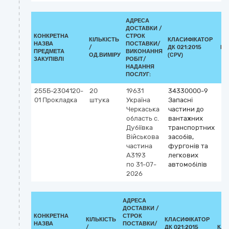
АДРЕСА
ДОСТАВКИ /
КОНКРЕТНА
СТРОК
КІЛЬКІСТЬ
КЛАСИФІКАТОР
НАЗВА
ПОСТАВКИ/
/
ДК 021:2015
КЛ
ПРЕДМЕТА
ВИКОНАННЯ
ОД.ВИМІРУ
(CPV)
ЗАКУПІВЛІ
РОБІТ/
НАДАННЯ
ПОСЛУГ:
255Б-2304120-
20
19631
34330000-9
01 Прокладка
штука
Україна
Запасні
Черкаська
частини до
область
с.
вантажних
Дубіївка
транспортних
Військова
засобів,
частина
фургонів та
А3193
легкових
по 31-07-
автомобілів
2026
АДРЕСА
ДОСТАВКИ /
КОНКРЕТНА
СТРОК
КІЛЬКІСТЬ
КЛАСИФІКАТОР
НАЗВА
ПОСТАВКИ/
/
ДК 021:2015
КЛА