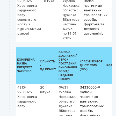
2205025
штука
Україна
Запасні
Хрестовина
Черкаська
частини до
карданного
область
с.
вантажних
валу
Дубіївка
транспортних
середнього
Військова
засобів,
мосту з
частина
фургонів та
підшипниками
А3193
легкових
в зборі
по 31-07-
автомобілів
2026
АДРЕСА
ДОСТАВКИ /
КОНКРЕТНА
СТРОК
КІЛЬКІСТЬ
КЛАСИФІКАТОР
НАЗВА
ПОСТАВКИ/
/
ДК 021:2015
КЛАСИ
ПРЕДМЕТА
ВИКОНАННЯ
ОД.ВИМІРУ
(CPV)
ЗАКУПІВЛІ
РОБІТ/
НАДАННЯ
ПОСЛУГ:
4310-
20
19631
34330000-9
2205025
штука
Україна
Запасні
Хрестовина
Черкаська
частини до
карданного
область
с.
вантажних
валу
Дубіївка
транспортних
Військова
засобів,
частина
фургонів та