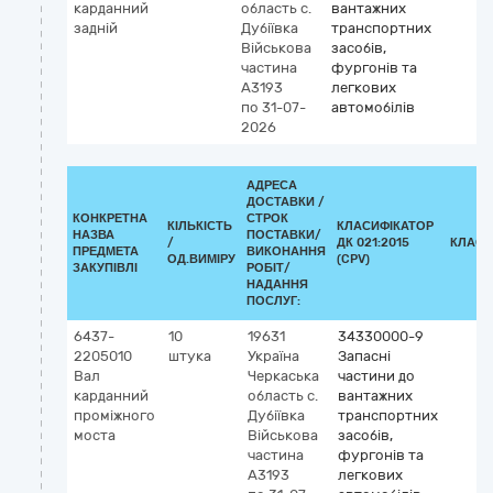
карданний
область
с.
вантажних
задній
Дубіївка
транспортних
Військова
засобів,
частина
фургонів та
А3193
легкових
по 31-07-
автомобілів
2026
АДРЕСА
ДОСТАВКИ /
КОНКРЕТНА
СТРОК
КІЛЬКІСТЬ
КЛАСИФІКАТОР
НАЗВА
ПОСТАВКИ/
/
ДК 021:2015
КЛАСИ
ПРЕДМЕТА
ВИКОНАННЯ
ОД.ВИМІРУ
(CPV)
ЗАКУПІВЛІ
РОБІТ/
НАДАННЯ
ПОСЛУГ:
6437-
10
19631
34330000-9
2205010
штука
Україна
Запасні
Вал
Черкаська
частини до
карданний
область
с.
вантажних
проміжного
Дубіївка
транспортних
моста
Військова
засобів,
частина
фургонів та
А3193
легкових