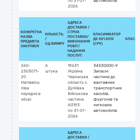
по 31-07-
автомобілів
2026
АДРЕСА
ДОСТАВКИ /
КОНКРЕТНА
СТРОК
КІЛЬКІСТЬ
КЛАСИФІКАТОР
НАЗВА
ПОСТАВКИ/
/
ДК 021:2015
КЛАСИФ
ПРЕДМЕТА
ВИКОНАННЯ
ОД.ВИМІРУ
(CPV)
ЗАКУПІВЛІ
РОБІТ/
НАДАННЯ
ПОСЛУГ:
260-
6
19631
34330000-9
2303071-
штука
Україна
Запасні
20
Черкаська
частини до
Напіввісь
область
с.
вантажних
ліва
Дубіївка
транспортних
передня в
Військова
засобів,
зборі
частина
фургонів та
А3193
легкових
по 31-07-
автомобілів
2026
АДРЕСА
ДОСТАВКИ /