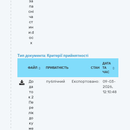
за
па
сні
ча
ст
ин
и.d
oc
x
Тип документа: Критерії прийнятності
ДАТА
ФАЙЛ
ПРИВАТНІСТЬ
СТАН
ТА
ЧАС
До
публічний
Експортовано:
09-03-
да
2026,
то
12:10:48
к 2
Пе
ре
лік
до
ку
ме