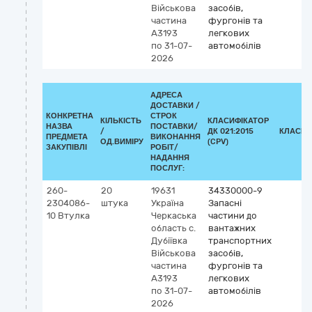
Військова
засобів,
частина
фургонів та
А3193
легкових
по 31-07-
автомобілів
2026
АДРЕСА
ДОСТАВКИ /
КОНКРЕТНА
СТРОК
КІЛЬКІСТЬ
КЛАСИФІКАТОР
НАЗВА
ПОСТАВКИ/
/
ДК 021:2015
КЛАСИФ
ПРЕДМЕТА
ВИКОНАННЯ
ОД.ВИМІРУ
(CPV)
ЗАКУПІВЛІ
РОБІТ/
НАДАННЯ
ПОСЛУГ:
260-
20
19631
34330000-9
2304086-
штука
Україна
Запасні
10 Втулка
Черкаська
частини до
область
с.
вантажних
Дубіївка
транспортних
Військова
засобів,
частина
фургонів та
А3193
легкових
по 31-07-
автомобілів
2026