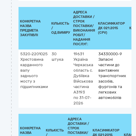
АДРЕСА
ДОСТАВКИ /
КОНКРЕТНА
СТРОК
КІЛЬКІСТЬ
КЛАСИФІКАТОР
НАЗВА
ПОСТАВКИ/
/
ДК 021:2015
КЛ
ПРЕДМЕТА
ВИКОНАННЯ
ОД.ВИМІРУ
(CPV)
ЗАКУПІВЛІ
РОБІТ/
НАДАННЯ
ПОСЛУГ:
5320-2201025
30
19631
34330000-9
Хрестовина
штука
Україна
Запасні
карданного
Черкаська
частини до
валу
область
с.
вантажних
заднього
Дубіївка
транспортних
мосту з
Військова
засобів,
підшипниками
частина
фургонів та
А3193
легкових
по 31-07-
автомобілів
2026
АДРЕСА
ДОСТАВКИ /
КОНКРЕТНА
СТРОК
КІЛЬКІСТЬ
КЛАСИФІКАТОР
НАЗВА
ПОСТАВКИ/
/
ДК 021:2015
КЛАСИ