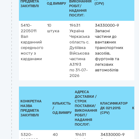
ПРЕДМЕТА
ВИКОНАННЯ
ОД.ВИМІРУ
(CPV)
ЗАКУПІВЛІ
РОБІТ/
НАДАННЯ
ПОСЛУГ:
5410-
10
19631
34330000-9
2205011
штука
Україна
Запасні
Вал
Черкаська
частини до
карданний
область
с.
вантажних
середнього
Дубіївка
транспортних
мосту з
Військова
засобів,
карданами
частина
фургонів та
А3193
легкових
по 31-07-
автомобілів
2026
АДРЕСА
ДОСТАВКИ /
КОНКРЕТНА
СТРОК
КІЛЬКІСТЬ
КЛАСИФІКАТОР
НАЗВА
ПОСТАВКИ/
/
ДК 021:2015
КЛ
ПРЕДМЕТА
ВИКОНАННЯ
ОД.ВИМІРУ
(CPV)
ЗАКУПІВЛІ
РОБІТ/
НАДАННЯ
ПОСЛУГ:
5320-
40
19631
34330000-9