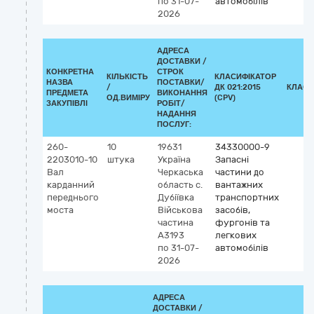
по 31-07-
автомобілів
2026
АДРЕСА
ДОСТАВКИ /
КОНКРЕТНА
СТРОК
КІЛЬКІСТЬ
КЛАСИФІКАТОР
НАЗВА
ПОСТАВКИ/
/
ДК 021:2015
КЛАСИ
ПРЕДМЕТА
ВИКОНАННЯ
ОД.ВИМІРУ
(CPV)
ЗАКУПІВЛІ
РОБІТ/
НАДАННЯ
ПОСЛУГ:
260-
10
19631
34330000-9
2203010-10
штука
Україна
Запасні
Вал
Черкаська
частини до
карданний
область
с.
вантажних
переднього
Дубіївка
транспортних
моста
Військова
засобів,
частина
фургонів та
А3193
легкових
по 31-07-
автомобілів
2026
АДРЕСА
ДОСТАВКИ /