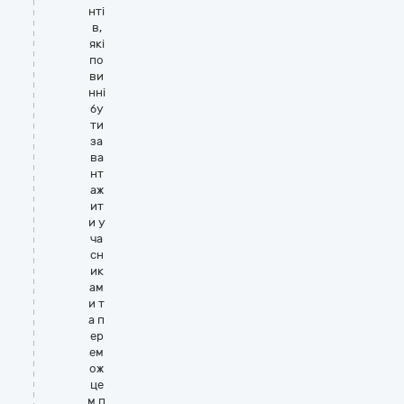
нті
в,
які
по
ви
нні
бу
ти
за
ва
нт
аж
ит
и у
ча
сн
ик
ам
и т
а п
ер
ем
ож
це
м п