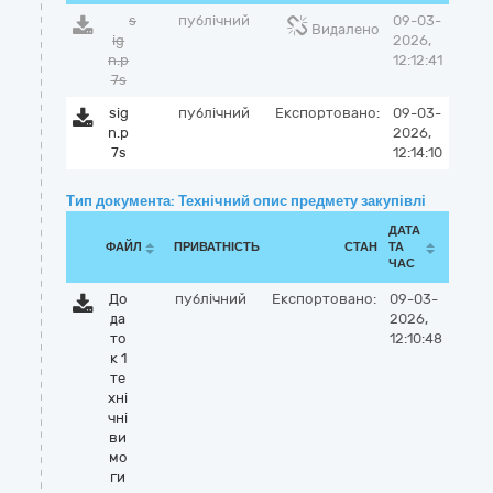
s
публічний
09-03-
Видалено
ig
2026,
n.p
12:12:41
7s
sig
публічний
Експортовано:
09-03-
n.p
2026,
7s
12:14:10
Тип документа: Технічний опис предмету закупівлі
ДАТА
ФАЙЛ
ПРИВАТНІСТЬ
СТАН
ТА
ЧАС
До
публічний
Експортовано:
09-03-
да
2026,
то
12:10:48
к 1
те
хні
чні
ви
мо
ги