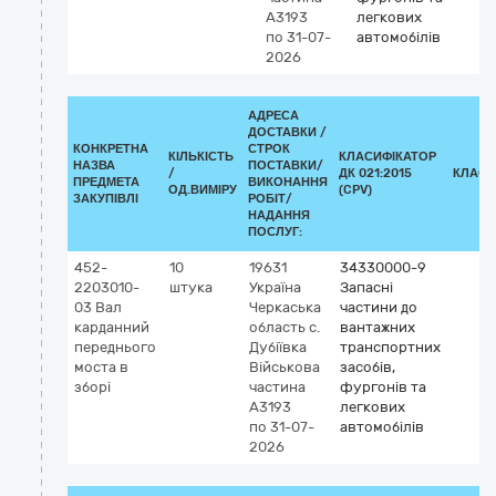
А3193
легкових
по 31-07-
автомобілів
2026
АДРЕСА
ДОСТАВКИ /
КОНКРЕТНА
СТРОК
КІЛЬКІСТЬ
КЛАСИФІКАТОР
НАЗВА
ПОСТАВКИ/
/
ДК 021:2015
КЛАСИ
ПРЕДМЕТА
ВИКОНАННЯ
ОД.ВИМІРУ
(CPV)
ЗАКУПІВЛІ
РОБІТ/
НАДАННЯ
ПОСЛУГ:
452-
10
19631
34330000-9
2203010-
штука
Україна
Запасні
03 Вал
Черкаська
частини до
карданний
область
с.
вантажних
переднього
Дубіївка
транспортних
моста в
Військова
засобів,
зборі
частина
фургонів та
А3193
легкових
по 31-07-
автомобілів
2026