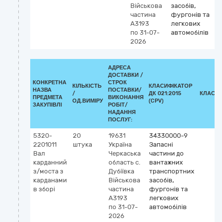
Військова
засобів,
частина
фургонів та
А3193
легкових
по 31-07-
автомобілів
2026
АДРЕСА
ДОСТАВКИ /
КОНКРЕТНА
СТРОК
КІЛЬКІСТЬ
КЛАСИФІКАТОР
НАЗВА
ПОСТАВКИ/
/
ДК 021:2015
КЛАСИФ
ПРЕДМЕТА
ВИКОНАННЯ
ОД.ВИМІРУ
(CPV)
ЗАКУПІВЛІ
РОБІТ/
НАДАННЯ
ПОСЛУГ:
5320-
20
19631
34330000-9
2201011
штука
Україна
Запасні
Вал
Черкаська
частини до
карданний
область
с.
вантажних
з/моста з
Дубіївка
транспортних
карданами
Військова
засобів,
в зборі
частина
фургонів та
А3193
легкових
по 31-07-
автомобілів
2026