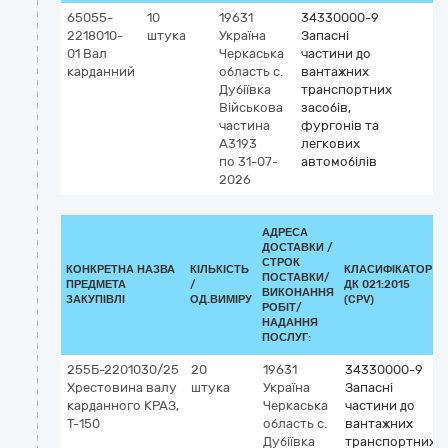
65055-
10
19631
34330000-9
2218010-
штука
Україна
Запасні
01 Вал
Черкаська
частини до
карданний
область
с.
вантажних
Дубіївка
транспортних
Військова
засобів,
частина
фургонів та
А3193
легкових
по 31-07-
автомобілів
2026
АДРЕСА
ДОСТАВКИ /
СТРОК
КОНКРЕТНА НАЗВА
КІЛЬКІСТЬ
КЛАСИФІКАТОР
ПОСТАВКИ/
ПРЕДМЕТА
/
ДК 021:2015
ВИКОНАННЯ
ЗАКУПІВЛІ
ОД.ВИМІРУ
(CPV)
РОБІТ/
НАДАННЯ
ПОСЛУГ:
255Б-2201030/25
20
19631
34330000-9
Хрестовина валу
штука
Україна
Запасні
карданного КРАЗ,
Черкаська
частини до
Т-150
область
с.
вантажних
Дубіївка
транспортних