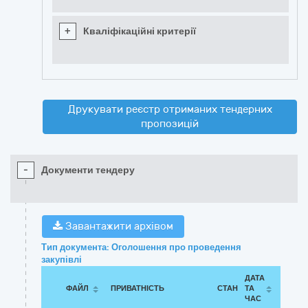
+
Кваліфікаційні критерії
Друкувати реєстр отриманих тендерних
пропозицій
-
Документи тендеру
Завантажити архівом
Тип документа: Оголошення про проведення
закупівлі
ДАТА
ФАЙЛ
ПРИВАТНІСТЬ
СТАН
ТА
ЧАС