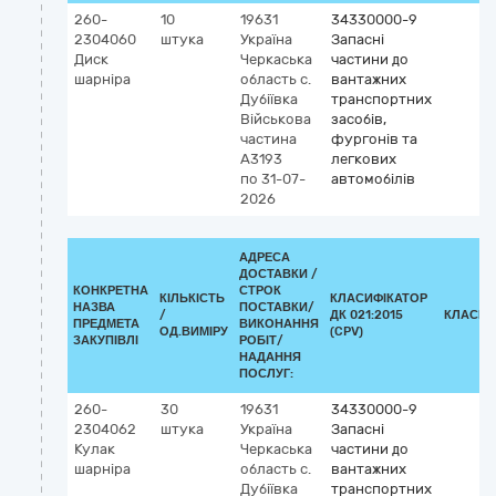
260-
10
19631
34330000-9
2304060
штука
Україна
Запасні
Диск
Черкаська
частини до
шарніра
область
с.
вантажних
Дубіївка
транспортних
Військова
засобів,
частина
фургонів та
А3193
легкових
по 31-07-
автомобілів
2026
АДРЕСА
ДОСТАВКИ /
КОНКРЕТНА
СТРОК
КІЛЬКІСТЬ
КЛАСИФІКАТОР
НАЗВА
ПОСТАВКИ/
/
ДК 021:2015
КЛАСИФ
ПРЕДМЕТА
ВИКОНАННЯ
ОД.ВИМІРУ
(CPV)
ЗАКУПІВЛІ
РОБІТ/
НАДАННЯ
ПОСЛУГ:
260-
30
19631
34330000-9
2304062
штука
Україна
Запасні
Кулак
Черкаська
частини до
шарніра
область
с.
вантажних
Дубіївка
транспортних