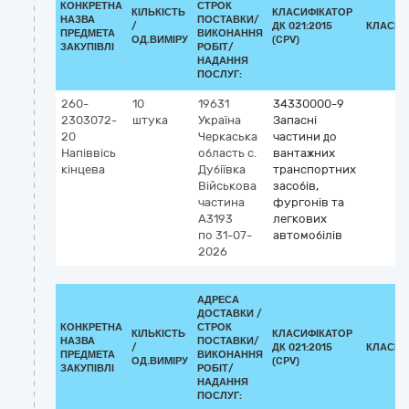
КОНКРЕТНА
СТРОК
КІЛЬКІСТЬ
КЛАСИФІКАТОР
НАЗВА
ПОСТАВКИ/
/
ДК 021:2015
КЛАСИФ
ПРЕДМЕТА
ВИКОНАННЯ
ОД.ВИМІРУ
(CPV)
ЗАКУПІВЛІ
РОБІТ/
НАДАННЯ
ПОСЛУГ:
260-
10
19631
34330000-9
2303072-
штука
Україна
Запасні
20
Черкаська
частини до
Напіввісь
область
с.
вантажних
кінцева
Дубіївка
транспортних
Військова
засобів,
частина
фургонів та
А3193
легкових
по 31-07-
автомобілів
2026
АДРЕСА
ДОСТАВКИ /
КОНКРЕТНА
СТРОК
КІЛЬКІСТЬ
КЛАСИФІКАТОР
НАЗВА
ПОСТАВКИ/
/
ДК 021:2015
КЛАСИФ
ПРЕДМЕТА
ВИКОНАННЯ
ОД.ВИМІРУ
(CPV)
ЗАКУПІВЛІ
РОБІТ/
НАДАННЯ
ПОСЛУГ: