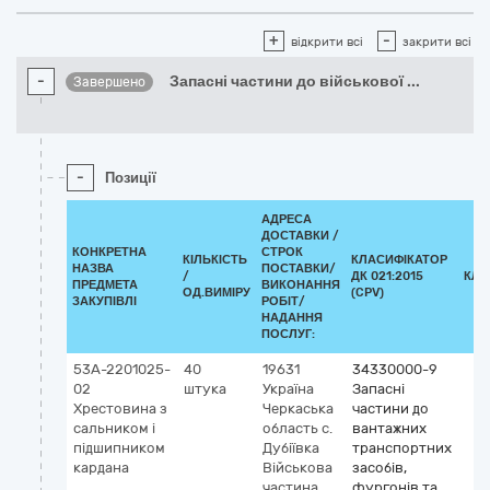
+
-
відкрити всі
закрити всі
-
Запасні частини до військової
...
Завершено
-
Позиції
АДРЕСА
ДОСТАВКИ /
КОНКРЕТНА
СТРОК
КІЛЬКІСТЬ
КЛАСИФІКАТОР
НАЗВА
ПОСТАВКИ/
/
ДК 021:2015
КЛА
ПРЕДМЕТА
ВИКОНАННЯ
ОД.ВИМІРУ
(CPV)
ЗАКУПІВЛІ
РОБІТ/
НАДАННЯ
ПОСЛУГ:
53А-2201025-
40
19631
34330000-9
02
штука
Україна
Запасні
Хрестовина з
Черкаська
частини до
сальником і
область
с.
вантажних
підшипником
Дубіївка
транспортних
кардана
Військова
засобів,
частина
фургонів та