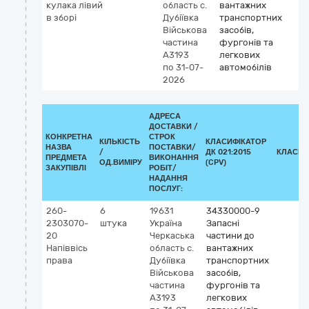
кулака лівий
область
с.
вантажних
в зборі
Дубіївка
транспортних
Військова
засобів,
частина
фургонів та
А3193
легкових
по 31-07-
автомобілів
2026
АДРЕСА
ДОСТАВКИ /
КОНКРЕТНА
СТРОК
КІЛЬКІСТЬ
КЛАСИФІКАТОР
НАЗВА
ПОСТАВКИ/
/
ДК 021:2015
КЛАСИФ
ПРЕДМЕТА
ВИКОНАННЯ
ОД.ВИМІРУ
(CPV)
ЗАКУПІВЛІ
РОБІТ/
НАДАННЯ
ПОСЛУГ:
260-
6
19631
34330000-9
2303070-
штука
Україна
Запасні
20
Черкаська
частини до
Напіввісь
область
с.
вантажних
права
Дубіївка
транспортних
Військова
засобів,
частина
фургонів та
А3193
легкових