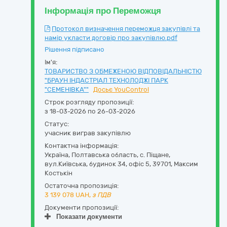
Інформація про Переможця
Протокол визначення переможця закупівлі та
намір укласти договір про закупівлю.pdf
Рішення підписано
Ім'я:
ТОВАРИСТВО З ОБМЕЖЕНОЮ ВІДПОВІДАЛЬНІСТЮ
"БРАУН ІНДАСТРІАЛ ТЕХНОЛОДЖІ ПАРК
"СЕМЕНІВКА""
Досьє YouControl
Строк розгляду пропозиції:
з 18-03-2026 по 26-03-2026
Статус:
учасник виграв закупівлю
Контактна інформація:
Україна
,
Полтавська область
,
с. Піщане,
вул.Київська, будинок 34, офіс 5
,
39701
,
Максим
Костькін
Остаточна пропозиція:
3 139 078
UAH,
з ПДВ
Документи пропозиції:
Показати документи