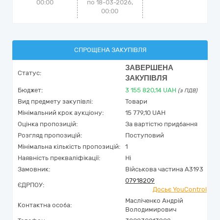
00:00
по 18-03-2026,
00:00
СПРОЩЕНА ЗАКУПІВЛЯ
ЗАВЕРШЕНА
Статус:
ЗАКУПІВЛЯ
Бюджет:
3 155 820,14
UAH
(з ПДВ)
Вид предмету закупівлі:
Товари
Мінімальний крок аукціону:
15 779,10 UAH
Оцінка пропозицій:
За вартістю придбання
Розгляд пропозицій:
Поступовий
Мінімальна кількість пропозицій:
1
Наявність прекваліфікації:
Ні
Замовник:
Військова частина А3193
07918209
ЄДРПОУ:
Досьє YouControl
Масліченко Андрій
Контактна особа:
Володимирович