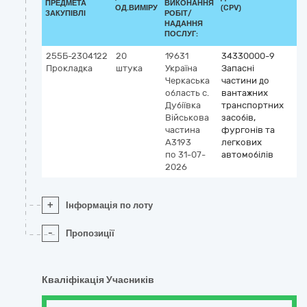
ПРЕДМЕТА
ВИКОНАННЯ
ОД.ВИМІРУ
(CPV)
ЗАКУПІВЛІ
РОБІТ/
НАДАННЯ
ПОСЛУГ:
255Б-2304122
20
19631
34330000-9
Прокладка
штука
Україна
Запасні
Черкаська
частини до
область
с.
вантажних
Дубіївка
транспортних
Військова
засобів,
частина
фургонів та
А3193
легкових
по 31-07-
автомобілів
2026
+
Інформація по лоту
-
Пропозиції
Кваліфікація Учасників