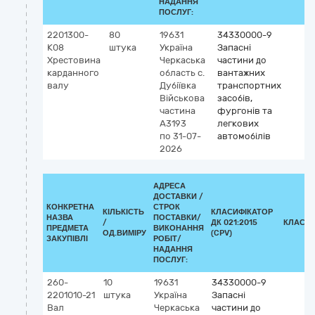
НАДАННЯ
ПОСЛУГ:
2201300-
80
19631
34330000-9
К08
штука
Україна
Запасні
Хрестовина
Черкаська
частини до
карданного
область
с.
вантажних
валу
Дубіївка
транспортних
Військова
засобів,
частина
фургонів та
А3193
легкових
по 31-07-
автомобілів
2026
АДРЕСА
ДОСТАВКИ /
КОНКРЕТНА
СТРОК
КІЛЬКІСТЬ
КЛАСИФІКАТОР
НАЗВА
ПОСТАВКИ/
/
ДК 021:2015
КЛАСИФ
ПРЕДМЕТА
ВИКОНАННЯ
ОД.ВИМІРУ
(CPV)
ЗАКУПІВЛІ
РОБІТ/
НАДАННЯ
ПОСЛУГ:
260-
10
19631
34330000-9
2201010-21
штука
Україна
Запасні
Вал
Черкаська
частини до