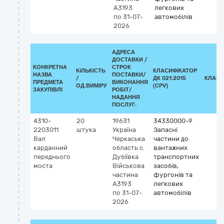
А3193
легкових
по 31-07-
автомобілів
2026
АДРЕСА
ДОСТАВКИ /
КОНКРЕТНА
СТРОК
КІЛЬКІСТЬ
КЛАСИФІКАТОР
НАЗВА
ПОСТАВКИ/
/
ДК 021:2015
КЛАСИ
ПРЕДМЕТА
ВИКОНАННЯ
ОД.ВИМІРУ
(CPV)
ЗАКУПІВЛІ
РОБІТ/
НАДАННЯ
ПОСЛУГ:
4310-
20
19631
34330000-9
2203011
штука
Україна
Запасні
Вал
Черкаська
частини до
карданний
область
с.
вантажних
переднього
Дубіївка
транспортних
моста
Військова
засобів,
частина
фургонів та
А3193
легкових
по 31-07-
автомобілів
2026