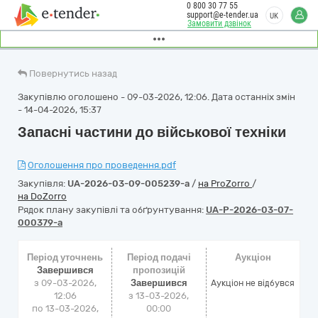
0 800 30 77 55
support@e-tender.ua
UK
Замовити дзвінок
Повернутись назад
Закупівлю оголошено - 09-03-2026, 12:06. Дата останніх змін
- 14-04-2026, 15:37
Запасні частини до військової техніки
Оголошення про проведення.pdf
Закупівля:
UA-2026-03-09-005239-a
/
на ProZorro
/
на DoZorro
Рядок плану закупівлі та обґрунтування:
UA-P-2026-03-07-
000379-a
Період уточнень
Період подачі
Аукціон
Завершився
пропозицій
з 09-03-2026,
Завершився
Аукціон не відбувся
12:06
з 13-03-2026,
по 13-03-2026,
00:00