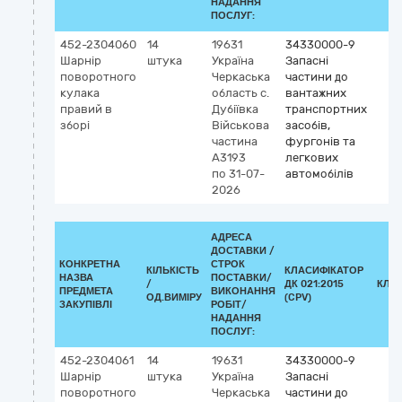
НАДАННЯ
ПОСЛУГ:
452-2304060
14
19631
34330000-9
Шарнір
штука
Україна
Запасні
поворотного
Черкаська
частини до
кулака
область
с.
вантажних
правий в
Дубіївка
транспортних
зборі
Військова
засобів,
частина
фургонів та
А3193
легкових
по 31-07-
автомобілів
2026
АДРЕСА
ДОСТАВКИ /
КОНКРЕТНА
СТРОК
КІЛЬКІСТЬ
КЛАСИФІКАТОР
НАЗВА
ПОСТАВКИ/
/
ДК 021:2015
КЛА
ПРЕДМЕТА
ВИКОНАННЯ
ОД.ВИМІРУ
(CPV)
ЗАКУПІВЛІ
РОБІТ/
НАДАННЯ
ПОСЛУГ:
452-2304061
14
19631
34330000-9
Шарнір
штука
Україна
Запасні
поворотного
Черкаська
частини до