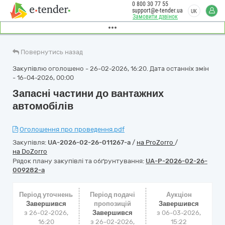
0 800 30 77 55
support@e-tender.ua
UK
Замовити дзвінок
Повернутись назад
Закупівлю оголошено - 26-02-2026, 16:20. Дата останніх змін
- 16-04-2026, 00:00
Запасні частини до вантажних
автомобілів
Оголошення про проведення.pdf
Закупівля:
UA-2026-02-26-011267-a
/
на ProZorro
/
на DoZorro
Рядок плану закупівлі та обґрунтування:
UA-P-2026-02-26-
009282-a
Період уточнень
Період подачі
Аукціон
Завершився
пропозицій
Завершився
з 26-02-2026,
Завершився
з
06-03-2026,
16:20
з 26-02-2026,
15:22