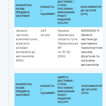
ДОСТАВКИ /
КОНКРЕТНА
СТРОК
КІЛЬКІСТЬ
КЛАСИФІКАТОР
НАЗВА
ПОСТАВКИ/
/
ДК 021:2015
ПРЕДМЕТА
ВИКОНАННЯ
ОД.ВИМІРУ
(CPV)
ЗАКУПІВЛІ
РОБІТ/
НАДАННЯ
ПОСЛУГ:
Запасні
629
Україна
34330000-9
частини,
штука
Харківська
Запасні
комплектуючі,
область
Гути
частини до
агрегати,
Первухінська
вантажних
розхідні
49
транспортних
матеріали до
по 31-12-
засобів,
автомобілів
2026
фургонів та
КРАЗ
легкових
автомобілів
АДРЕСА
ДОСТАВКИ /
КОНКРЕТНА
СТРОК
КІЛЬКІСТЬ
КЛАСИФІКАТОР
НАЗВА
ПОСТАВКИ/
/
ДК 021:2015
ПРЕДМЕТА
ВИКОНАННЯ
ОД.ВИМІРУ
(CPV)
ЗАКУПІВЛІ
РОБІТ/
НАДАННЯ
ПОСЛУГ: