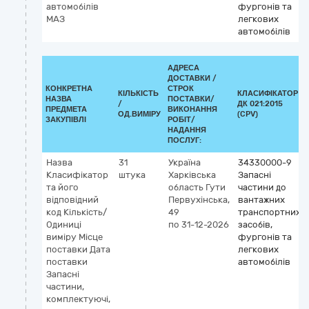
автомобілів
фургонів та
МАЗ
легкових
автомобілів
АДРЕСА
ДОСТАВКИ /
КОНКРЕТНА
СТРОК
КІЛЬКІСТЬ
КЛАСИФІКАТОР
НАЗВА
ПОСТАВКИ/
/
ДК 021:2015
ПРЕДМЕТА
ВИКОНАННЯ
ОД.ВИМІРУ
(CPV)
ЗАКУПІВЛІ
РОБІТ/
НАДАННЯ
ПОСЛУГ:
Назва
31
Україна
34330000-9
Класифікатор
штука
Харківська
Запасні
та його
область
Гути
частини до
відповідний
Первухінська,
вантажних
код Кількість/
49
транспортних
Одиниці
по 31-12-2026
засобів,
виміру Місце
фургонів та
поставки Дата
легкових
поставки
автомобілів
Запасні
частини,
комплектуючі,