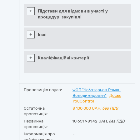
+
Підстави для відмови в участі у
процедурі закупівлі
+
Інші
+
Кваліфікаційні критерії
Пропозицію подав:
ФОП "Чеботарьов Роман
Володимирович"
Досьє
YouControl
Остаточна
8 100 000
UAH,
без ПДВ
пропозиція:
Первинна
10 651 981,42 UAH,
без ПДВ
пропозиція:
Інформація про
-
субпідрядника: