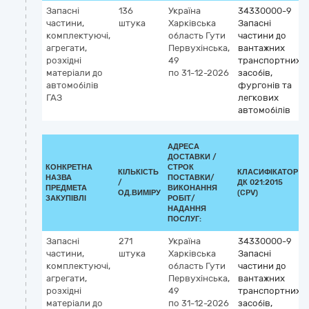
Запасні
136
Україна
34330000-9
частини,
штука
Харківська
Запасні
комплектуючі,
область
Гути
частини до
агрегати,
Первухінська,
вантажних
розхідні
49
транспортних
матеріали до
по 31-12-2026
засобів,
автомобілів
фургонів та
ГАЗ
легкових
автомобілів
АДРЕСА
ДОСТАВКИ /
КОНКРЕТНА
СТРОК
КІЛЬКІСТЬ
КЛАСИФІКАТОР
НАЗВА
ПОСТАВКИ/
/
ДК 021:2015
ПРЕДМЕТА
ВИКОНАННЯ
ОД.ВИМІРУ
(CPV)
ЗАКУПІВЛІ
РОБІТ/
НАДАННЯ
ПОСЛУГ:
Запасні
271
Україна
34330000-9
частини,
штука
Харківська
Запасні
комплектуючі,
область
Гути
частини до
агрегати,
Первухінська,
вантажних
розхідні
49
транспортних
матеріали до
по 31-12-2026
засобів,