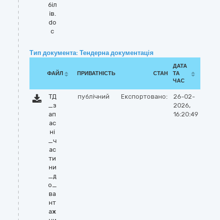
біл
ів.
do
c
Тип документа: Тендерна документація
ДАТА
ФАЙЛ
ПРИВАТНІСТЬ
СТАН
ТА
ЧАС
ТД
публічний
Експортовано:
26-02-
_з
2026,
ап
16:20:49
ас
ні
_ч
ас
ти
ни
_д
о_
ва
нт
аж