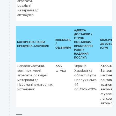
агрегати,
розхідні
матеріали до
автобусів
АДРЕСА
ДОСТАВКИ /
СТРОК
КІЛЬКІСТЬ
КЛАСИФІК
КОНКРЕТНА НАЗВА
ПОСТАВКИ/
/
ДК 021:201
ПРЕДМЕТА ЗАКУПІВЛІ
ВИКОНАННЯ
ОД.ВИМІРУ
(CPV)
РОБІТ/
НАДАННЯ
ПОСЛУГ:
Запасні частини,
663
Україна
3433000
комплектуючі,
штука
Харківська
Запасні
агрегати, розхідні
область
Гути
частини 
матеріали до
Первухінська,
вантажн
гідроманіпуляторних
49
транспо
установок
по 31-12-2026
засобів,
фургонів
легкових
автомобі