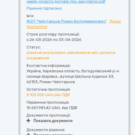
намір укласти договір про закупівлю.pdf
Рішення підписано
Ім'я:
ФОП "Чеботарьов Роман Володимирович"
Досьє
YouControl
Строк розгляду пропозиції:
з 26-03-2026 по 03-04-2026
Статус:
рішення анульовано замовником або органом
оскарження
Контактна інформація:
Україна
,
Харківська область
,
Богодухівський р-н
селище Шарівка ,
вулиця Шкільна будинок 33
,
62153
,
Роман Чеботарьов
Остаточна пропозиція:
8 100 000
UAH,
без ПДВ
Первинна пропозиція:
10 651 981,42 UAH,
без ПДВ
Документи пропозиції:
Показати документи
Документи рішення: