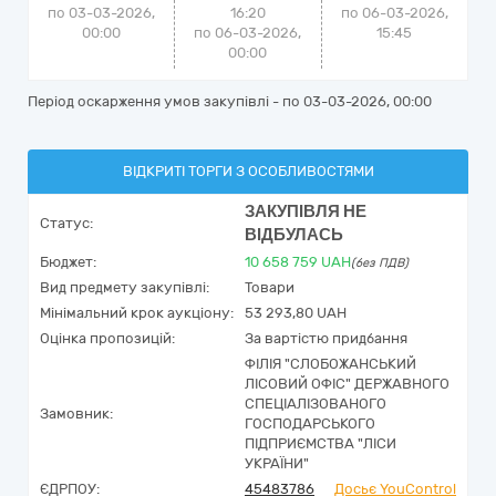
по 03-03-2026,
16:20
по
06-03-2026,
00:00
по 06-03-2026,
15:45
00:00
Період оскарження умов закупівлі - по
03-03-2026, 00:00
ВІДКРИТІ ТОРГИ З ОСОБЛИВОСТЯМИ
ЗАКУПІВЛЯ НЕ
Статус:
ВІДБУЛАСЬ
Бюджет:
10 658 759
UAH
(без ПДВ)
Вид предмету закупівлі:
Товари
Мінімальний крок аукціону:
53 293,80 UAH
Оцінка пропозицій:
За вартістю придбання
ФІЛІЯ "СЛОБОЖАНСЬКИЙ
ЛІСОВИЙ ОФІС" ДЕРЖАВНОГО
СПЕЦІАЛІЗОВАНОГО
Замовник:
ГОСПОДАРСЬКОГО
ПІДПРИЄМСТВА "ЛІСИ
УКРАЇНИ"
ЄДРПОУ:
45483786
Досьє YouControl