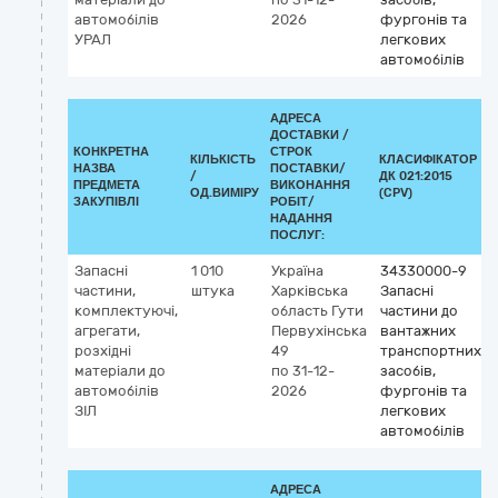
автомобілів
2026
фургонів та
УРАЛ
легкових
автомобілів
АДРЕСА
ДОСТАВКИ /
КОНКРЕТНА
СТРОК
КІЛЬКІСТЬ
КЛАСИФІКАТОР
НАЗВА
ПОСТАВКИ/
/
ДК 021:2015
ПРЕДМЕТА
ВИКОНАННЯ
ОД.ВИМІРУ
(CPV)
ЗАКУПІВЛІ
РОБІТ/
НАДАННЯ
ПОСЛУГ:
Запасні
1 010
Україна
34330000-9
частини,
штука
Харківська
Запасні
комплектуючі,
область
Гути
частини до
агрегати,
Первухінська
вантажних
розхідні
49
транспортних
матеріали до
по 31-12-
засобів,
автомобілів
2026
фургонів та
ЗІЛ
легкових
автомобілів
АДРЕСА