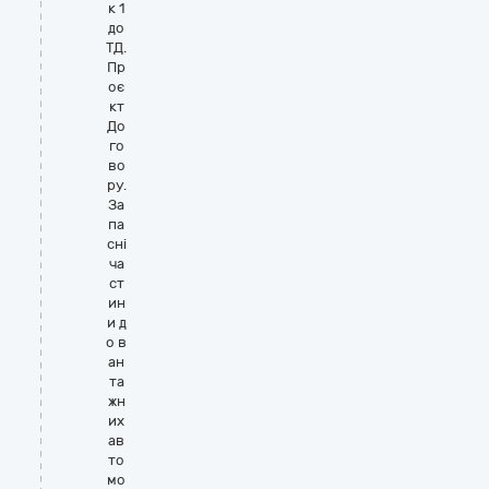
к 1
до
ТД.
Пр
оє
кт
До
го
во
ру.
За
па
сні
ча
ст
ин
и д
о в
ан
та
жн
их
ав
то
мо