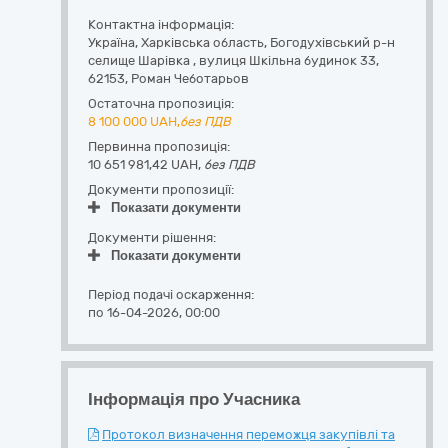
Контактна інформація:
Україна
,
Харківська область
,
Богодухівський р-н
селище Шарівка ,
вулиця Шкільна будинок 33
,
62153
,
Роман Чеботарьов
Остаточна пропозиція:
8 100 000
UAH,
без ПДВ
Первинна пропозиція:
10 651 981,42 UAH,
без ПДВ
Документи пропозиції:
Показати документи
Документи рішення:
Показати документи
Період подачі оскарження:
по 16-04-2026, 00:00
Інформація про Учасника
Протокол визначення переможця закупівлі та