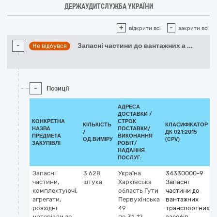
ДЕРЖАУДИТСЛУЖБА УКРАЇНИ
+
-
відкрити всі
закрити всі
-
Запасні частини до вантажних а
...
Не відбувся
-
Позиції
АДРЕСА
ДОСТАВКИ /
КОНКРЕТНА
СТРОК
КІЛЬКІСТЬ
КЛАСИФІКАТОР
НАЗВА
ПОСТАВКИ/
/
ДК 021:2015
ПРЕДМЕТА
ВИКОНАННЯ
ОД.ВИМІРУ
(CPV)
ЗАКУПІВЛІ
РОБІТ/
НАДАННЯ
ПОСЛУГ:
Запасні
3 628
Україна
34330000-9
частини,
штука
Харківська
Запасні
комплектуючі,
область
Гути
частини до
агрегати,
Первухінська
вантажних
розхідні
49
транспортних
матеріали до
по 31-12-
засобів,