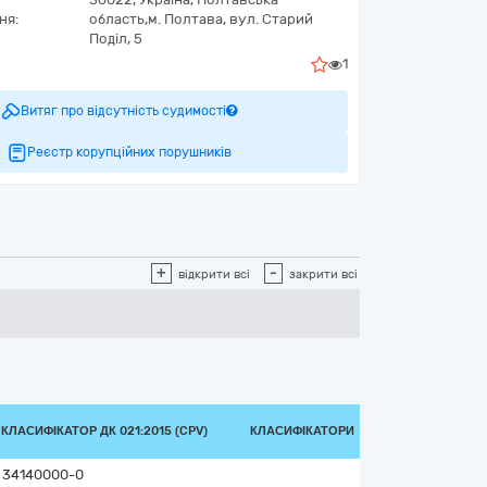
ня:
область,
м. Полтава,
вул. Старий
Поділ, 5
1
Витяг про відсутність судимості
Реєстр корупційних порушників
+
-
відкрити всі
закрити всі
КЛАСИФІКАТОР ДК 021:2015 (CPV)
КЛАСИФІКАТОРИ
34140000-0