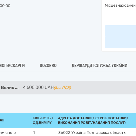
Місцезнаходжен
00:00
МОГИ/СКАРГИ
DOZORRO
ДЕРЖАУДИТСЛУЖБА УКРАЇНИ
0 Велик
...
4 600 000
UAH
(без ПДВ)
КІЛЬКІСТЬ /
АДРЕСА ДОСТАВКИ /
СТРОК ПОСТАВКИ/
ВЛІ
ОД.ВИМІРУ
ВИКОНАННЯ РОБІТ/НАДАННЯ ПОСЛУГ:
тимісною
1
36022
Україна
Полтавська область