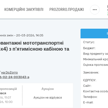
КОМЕРЦІЙНІ ЗАКУПІВЛІ
PROZORRO.ПРОДАЖІ
ніх змін - 20-03-2026, 14:05
овантажні мототранспортні
Статус:
х4) з п’ятимісною кабіною та
Бюджет:
Вид предмету за
Мінімальний кро
Оцінка пропозиц
/
на DoZorro
Замовник:
6-02-24-003043-a
ЄДРПОУ:
Сайт:
 пропозицій
Аукціон
Контактна особ
ився
Телефон:
6, 11:07
Аукціон не відбувся
6, 10:00
E-mail: