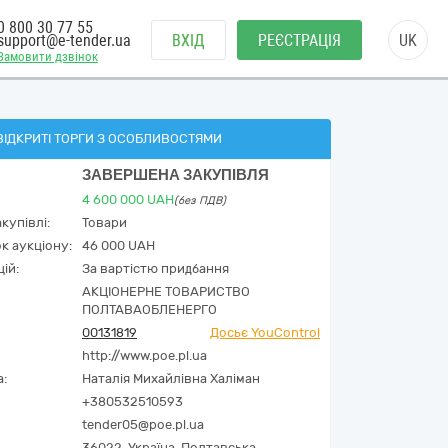
0 800 30 77 55
support@e-tender.ua
ВХІД
РЕЄСТРАЦІЯ
UK
Замовити дзвінок
ВІДКРИТІ ТОРГИ З ОСОБЛИВОСТЯМИ
ЗАВЕРШЕНА ЗАКУПІВЛЯ
4 600 000
UAH
(без ПДВ)
купівлі:
Товари
к аукціону:
46 000 UAH
ій:
За вартістю придбання
АКЦІОНЕРНЕ ТОВАРИСТВО
ПОЛТАВАОБЛЕНЕРГО
00131819
Досьє YouControl
http://www.poe.pl.ua
а:
Наталія Михайлівна Халіман
+380532510593
tender05@poe.pl.ua
36022,
Україна
,
Полтавська