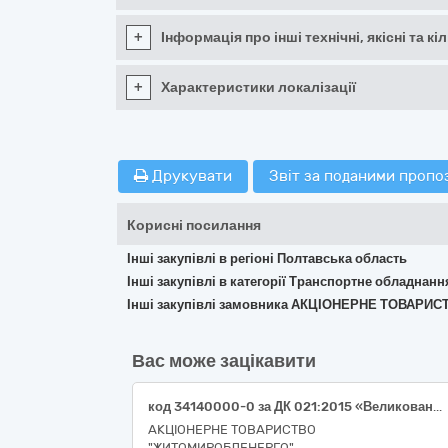
+
Інформація про інші технічні, якісні та 
+
Характеристики локалізації
Друкувати
Звіт за поданими пропо
Корисні посилання
Інші закупівлі в регіоні Полтавська область
Інші закупівлі в категорії Транспортне обладнан
Інші закупівлі замовника АКЦІОНЕРНЕ ТОВАР
Вас може зацікавити
код 34140000-0 за ДК 021:2015 «Великовантажні мототранспортні засоби» (автопідіймач Dasan DS300 на шасі Iveco EuroCargo ML110 4x4 (3 місця))
АКЦІОНЕРНЕ ТОВАРИСТВО
"ЖИТОМИРОБЛЕНЕРГО"