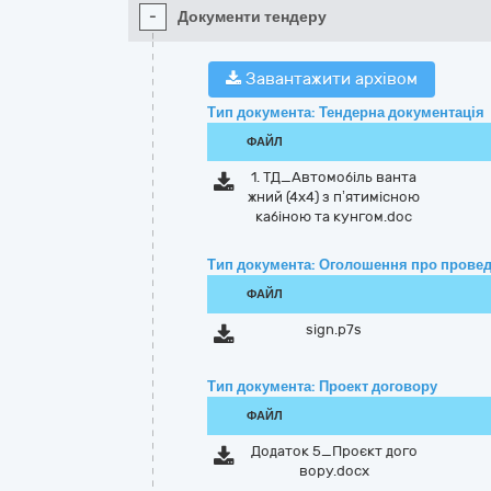
-
Документи тендеру
Завантажити архівом
Тип документа: Тендерна документація
ФАЙЛ
1. ТД_Автомобіль ванта
жний (4х4) з п’ятимісною
кабіною та кунгом.doc
Тип документа: Оголошення про провед
ФАЙЛ
sign.p7s
Тип документа: Проект договору
ФАЙЛ
Додаток 5_Проєкт дого
вору.docx