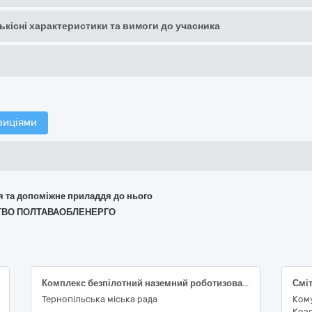
кількісні характеристики та вимоги до учасника
зиціями
ня та допоміжне приладдя до нього
ИСТВО ПОЛТАВАОБЛЕНЕРГО
Комплекс безпілотний наземний роботизований
Тернопільська міська рада
Кому
Козя