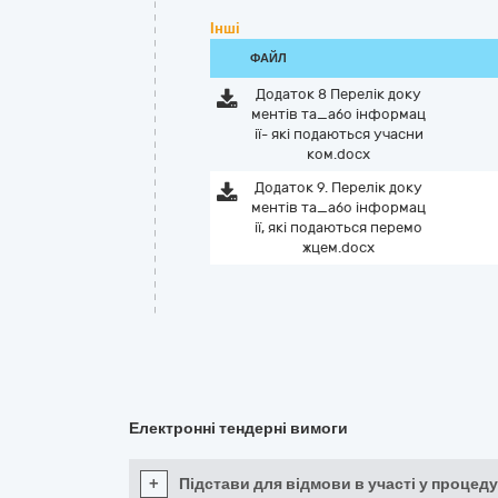
Інші
ФАЙЛ
Додаток 8 Перелік доку
ментів та_або інформац
ії- які подаються учасни
ком.docx
Додаток 9. Перелік доку
ментів та_або інформац
ії, які подаються перемо
жцем.docx
Електронні тендерні вимоги
+
Підстави для відмови в участі у процеду