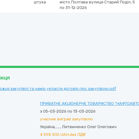
штука
місто Полтава
вулиця Старий Поділ, 5
по 31-12-2026
ожця
ця закупівлі та намір укласти договір про закупівлю.pdf
ПРИВАТНЕ АКЦІОНЕРНЕ ТОВАРИСТВО "НАФТОАВТ
з 05-03-2026 по 13-03-2026
учасник виграв закупівлю
Україна
,
,
,
,
Литвиненко Олег Олегович
4 598 300
UAH,
без ПДВ