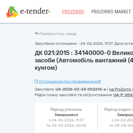
PROZORRO
PROZORRO MARKET
Повернутись назад
Закупівлю оголошено - 24-02-2026, 11:07. Дата остан
ДК 021:2015 : 34140000-0 Велик
засоби (Автомобіль вантажний (4
кунгом)
Оголошення про проведення.pdf
Закупівля:
UA-2026-02-24-002615-a
/
на ProZorro
Рядок плану закупівлі та обґрунтування:
UA-P-202
Період уточнень
Період подачі
Завершився
Заверш
з 24-02-2026, 11:07
з 24-02-202
по 02-03-2026, 00:00
по 05-03-202