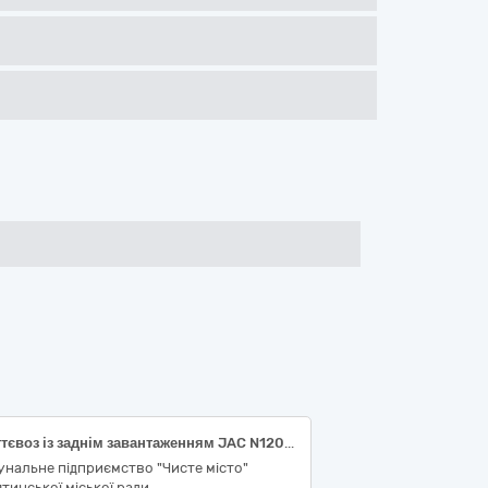
Сміттєвоз із заднім завантаженням JAC N120 або еквівалент
нальне підприємство "Чисте місто"
тинської міської ради