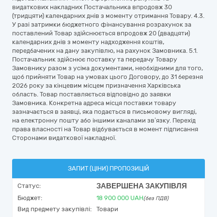
видаткових накладних Постачальника впродовж 30
(тридцяти) календарних днів з моменту отримання Товару. 4.3.
У разі затримки бюджетного фінансування розрахунок за
поставлений Товар здійснюється впродовж 20 (двадцяти)
календарних днів з моменту надходження коштів,
передбачених на дану закупівлю, на рахунок Замовника. 5.1.
Постачальник здійснює поставку та передачу Товару
Замовнику разом з усіма документами, необхідними для того,
щоб прийняти Товар на умовах цього Договору, до 31 березня
2026 року за кінцевим місцем призначення Харківська
область. Товар поставляється відповідно до заявки
Замовника. Конкретна адреса місця поставки товару
зазначається в заявці, яка подається в письмовому вигляді,
на електронну пошту або іншими каналами зв’язку. Перехід
права власності на Товар відбувається в момент підписання
Сторонами видаткової накладної.
ЗАПИТ (ЦІНИ) ПРОПОЗИЦІЙ
ЗАВЕРШЕНА ЗАКУПІВЛЯ
Статус:
Бюджет:
18 900 000
UAH
(без ПДВ)
Вид предмету закупівлі:
Товари