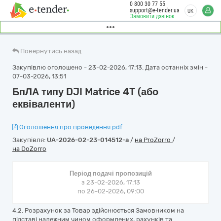
0 800 30 77 55
support@e-tender.ua
UK
Замовити дзвінок
Повернутись назад
Закупівлю оголошено - 23-02-2026, 17:13. Дата останніх змін -
07-03-2026, 13:51
БпЛА типу DJI Matrice 4T (або
еквіваленти)
Оголошення про проведення.pdf
Закупівля:
UA-2026-02-23-014512-a
/
на ProZorro
/
на DoZorro
Період подачі пропозицій
з 23-02-2026, 17:13
по 26-02-2026, 09:00
4.2. Розрахунок за Товар здійснюється Замовником на
підставі належним чином оформлених, рахунків та