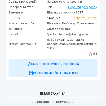
Оцінка пропозицій:
За вартістю придбання
Попередній етап:
Так
Перейти до відбору
Замовник:
Військова частина 9937
ЄДРПОУ:
14321726
Досьє YouControl
Контактна особа:
Шавалюк Любомир Романович
Телефон:
380663660480
E-mail:
1prukz_tender@dpsu.gov.ua
87521,
Україна
,
Донецька
Місцезнаходження:
область,
Маріуполь,
вул. Гагаріна,
150 а
8
Витяг про відсутність судимості
Реєстр корупційних порушників
ДЕТАЛІ ЗАКУПІВЛІ
ЗВЕРНЕННЯ ПРО ПОРУШЕННЯ