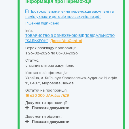
Інформація про Переможця
Протокол визначення переможця закупівлі та
намір укласти договір про закупівлю.pdf
Рішення підписано
Ім'я:
ТОВАРИСТВО З ОБМЕЖЕНОЮ ВІДПОВІДАЛЬНІСТЮ
"КАЛЬХЕОН"
Досьє YouControl
Строк розгляду пропозиції:
з 26-02-2026 по 03-03-2026
Статус:
учасник виграв закупівлю
Контактна інформація:
Україна
,
м. Київ
,
вул.Ярославська, будинок 11, офіс
11
,
04071
,
Морозова Любов
Остаточна пропозиція:
18 620 000
UAH,
без ПДВ
Документи пропозиції:
Показати документи
Документи рішення:
Показати документи