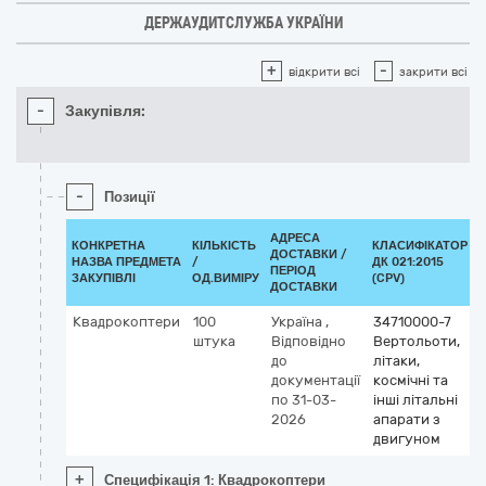
ДЕРЖАУДИТСЛУЖБА УКРАЇНИ
+
-
відкрити всі
закрити всі
-
Закупівля:
-
Позиції
АДРЕСА
КОНКРЕТНА
КІЛЬКІСТЬ
КЛАСИФІКАТОР
ДОСТАВКИ /
НАЗВА ПРЕДМЕТА
/
ДК 021:2015
ПЕРІОД
ЗАКУПІВЛІ
ОД.ВИМІРУ
(CPV)
ДОСТАВКИ
Квадрокоптери
100
Україна
,
34710000-7
штука
Відповідно
Вертольоти,
до
літаки,
документації
космічні та
по 31-03-
інші літальні
2026
апарати з
двигуном
+
Специфікація 1: Квадрокоптери