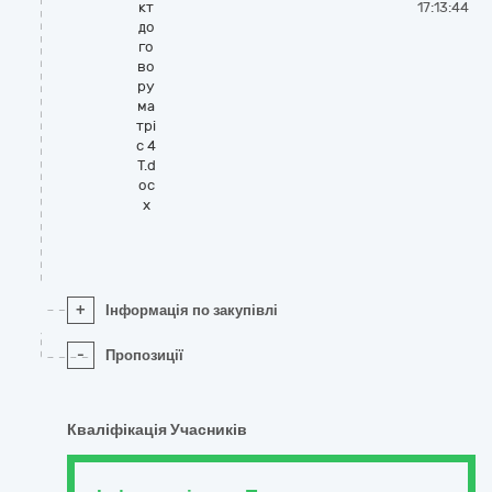
кт
17:13:44
до
го
во
ру
ма
трі
с 4
Т.d
oc
x
+
Інформація по закупівлі
-
Пропозиції
Кваліфікація Учасників