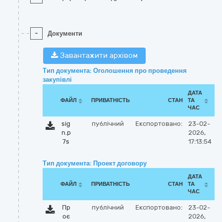
-
Документи
Завантажити архівом
Тип документа: Оголошення про проведення
закупівлі
ДАТА
ФАЙЛ
ПРИВАТНІСТЬ
СТАН
ТА
ЧАС
sig
публічний
Експортовано:
23-02-
n.p
2026,
7s
17:13:54
Тип документа: Проект договору
ДАТА
ФАЙЛ
ПРИВАТНІСТЬ
СТАН
ТА
ЧАС
Пр
публічний
Експортовано:
23-02-
оє
2026,