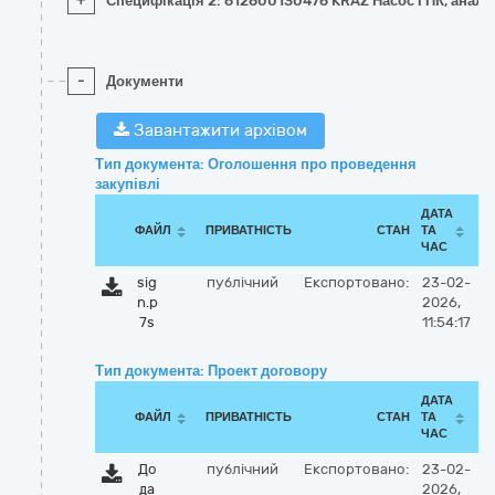
+
Специфікація 2: 612600130476 KRAZ Насос ГПК, анало
-
Документи
Завантажити архівом
Тип документа: Оголошення про проведення
закупівлі
ДАТА
ФАЙЛ
ПРИВАТНІСТЬ
СТАН
ТА
ЧАС
sig
публічний
Експортовано:
23-02-
n.p
2026,
7s
11:54:17
Тип документа: Проект договору
ДАТА
ФАЙЛ
ПРИВАТНІСТЬ
СТАН
ТА
ЧАС
До
публічний
Експортовано:
23-02-
да
2026,