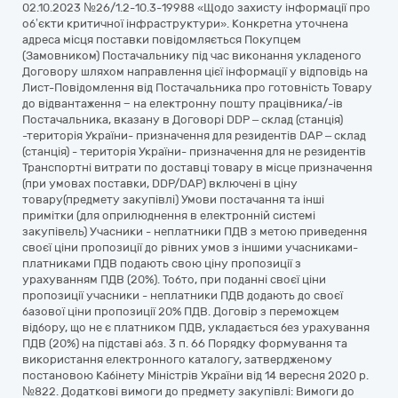
02.10.2023 №26/1.2-10.3-19988 «Щодо захисту інформації про
об’єкти критичної інфраструктури». Конкретна уточнена
адреса місця поставки повідомляється Покупцем
(Замовником) Постачальнику під час виконання укладеного
Договору шляхом направлення цієї інформації у відповідь на
Лист-Повідомлення від Постачальника про готовність Товару
до відвантаження − на електронну пошту працівника/-ів
Постачальника, вказану в Договорі DDP – склад (станція)
-територія України- призначення для резидентів DAP – склад
(станція) - територія України- призначення для не резидентів
Транспортні витрати по доставці товару в місце призначення
(при умовах поставки, DDP/DAP) включені в ціну
товару(предмету закупівлі) Умови постачання та інші
примітки (для оприлюднення в електронній системі
закупівель) Учасники - неплатники ПДВ з метою приведення
своєї ціни пропозиції до рівних умов з іншими учасниками-
платниками ПДВ подають свою ціну пропозиції з
урахуванням ПДВ (20%). Тобто, при поданні своєї ціни
пропозиції учасники - неплатники ПДВ додають до своєї
базової ціни пропозиції 20% ПДВ. Договір з переможцем
відбору, що не є платником ПДВ, укладається без урахування
ПДВ (20%) на підставі абз. 3 п. 66 Порядку формування та
використання електронного каталогу, затвердженому
постановою Кабінету Міністрів України від 14 вересня 2020 р.
№822. Додаткові вимоги до предмету закупівлі: Вимоги до