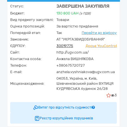
ЗАВЕРШЕНА ЗАКУПІВЛЯ
Статус:
Бюджет:
130 800
UAH
(з ПДВ)
Вид предмету закупівлі:
Товари
Оцінка пропозицій:
За вартістю придбання
Попередній етап:
Так
Перейти до відбору
Замовник:
АТ "УКРГАЗВИДОБУВАННЯ"
ЄДРПОУ:
30019775
Досьє YouControl
Сайт:
http://ugv.com.ua/
Контактна особа:
Анжела ВИШНЯКОВА
Телефон:
+380675720727
E-mail:
anzhela.vyshniakova@ugv.com.ua
04053,
Україна
,
м. Київ,
Місцезнаходження:
Шевченківський район ВУЛИЦЯ
КУДРЯВСЬКА будинок 26/28
3
Витяг про відсутність судимості
Реєстр корупційних порушників