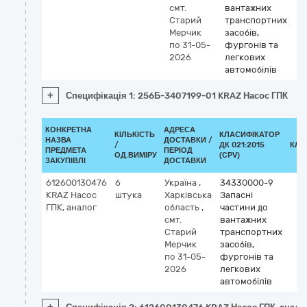
смт.
вантажних
Старий
транспортних
Мерчик
засобів,
по 31-05-
фургонів та
2026
легкових
автомобілів
+
Специфікація 1: 256Б-3407199-01 KRAZ Насос ГПК
КОНКРЕТНА
АДРЕСА
КІЛЬКІСТЬ
КЛАСИФІКАТОР
НАЗВА
ДОСТАВКИ /
/
ДК 021:2015
КЛА
ПРЕДМЕТА
ПЕРІОД
ОД.ВИМІРУ
(CPV)
ЗАКУПІВЛІ
ДОСТАВКИ
612600130476
6
Україна
,
34330000-9
KRAZ Насос
штука
Харківська
Запасні
ГПК, аналог
область
,
частини до
смт.
вантажних
Старий
транспортних
Мерчик
засобів,
по 31-05-
фургонів та
2026
легкових
автомобілів