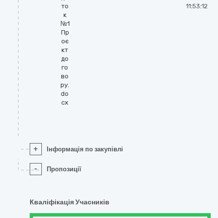
то
11:53:12
к
№1
Пр
оє
кт
до
го
во
ру.
do
cx
+
Інформація по закупівлі
-
Пропозиції
Кваліфікація Учасників