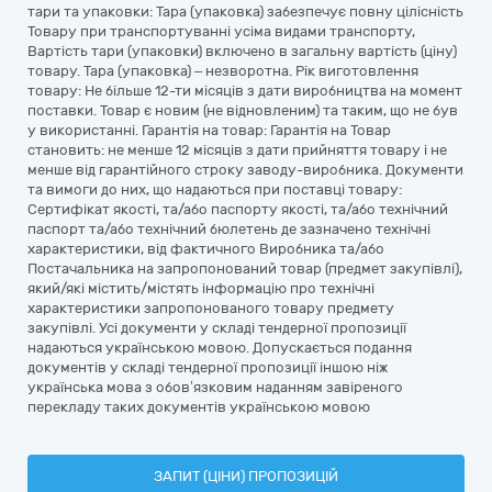
тари та упаковки: Тара (упаковка) забезпечує повну цілісність
Товару при транспортуванні усіма видами транспорту,
Вартість тари (упаковки) включено в загальну вартість (ціну)
товару. Тара (упаковка) – незворотна. Рік виготовлення
товару: Не більше 12-ти місяців з дати виробництва на момент
поставки. Товар є новим (не відновленим) та таким, що не був
у використанні. Гарантія на товар: Гарантія на Товар
становить: не менше 12 місяців з дати прийняття товару і не
менше від гарантійного строку заводу-виробника. Документи
та вимоги до них, що надаються при поставці товару:
Сертифікат якості, та/або паспорту якості, та/або технічний
паспорт та/або технічний бюлетень де зазначено технічні
характеристики, від фактичного Виробника та/або
Постачальника на запропонований товар (предмет закупівлі),
який/які містить/містять інформацію про технічні
характеристики запропонованого товару предмету
закупівлі. Усі документи у складі тендерної пропозиції
надаються українською мовою. Допускається подання
документів у складі тендерної пропозиції іншою ніж
українська мова з обов’язковим наданням завіреного
перекладу таких документів українською мовою
ЗАПИТ (ЦІНИ) ПРОПОЗИЦІЙ