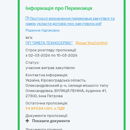
Інформація про Переможця
Протокол визначення переможця закупівлі та
намір укласти договір про закупівлю.pdf
Рішення підписано
Ім'я:
ПП "ОМЕГА ТЕХНОСЕРВІС"
Досьє YouControl
Строк розгляду пропозиції:
з 02-03-2026 по 10-03-2026
Статус:
учасник виграв закупівлю
Контактна інформація:
Україна
,
Кіровоградська область
,
Олександрівський р-н, селище міського типу
Олександрівка,
ВУЛИЦЯ ЛЕНІНА, будинок 41
,
27300
,
Інна Петрова
Остаточна пропозиція:
94 899,84
UAH,
з ПДВ
Документи пропозиції:
Показати документи
Документи рішення: