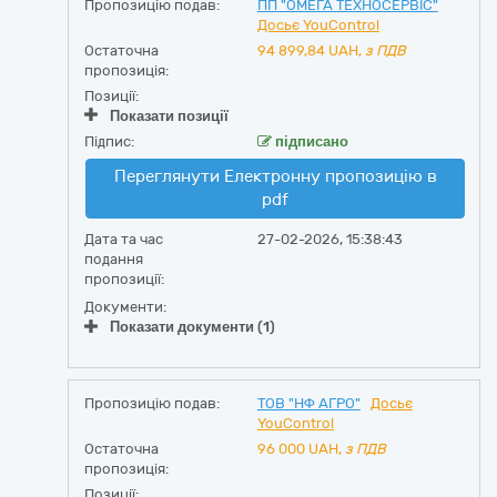
Пропозицію подав:
ПП "ОМЕГА ТЕХНОСЕРВІС"
Досьє YouControl
Остаточна
94 899,84
UAH,
з ПДВ
пропозиція:
Позиції:
Показати позиції
Підпис:
підписано
Переглянути Електронну пропозицію в
pdf
Дата та час
27-02-2026, 15:38:43
подання
пропозиції:
Документи:
Показати документи (1)
Пропозицію подав:
ТОВ "НФ АГРО"
Досьє
YouControl
Остаточна
96 000
UAH,
з ПДВ
пропозиція:
Позиції: