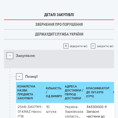
ДЕТАЛІ ЗАКУПІВЛІ
ЗВЕРНЕННЯ ПРО ПОРУШЕННЯ
ДЕРЖАУДИТСЛУЖБА УКРАЇНИ
+
-
відкрити всі
закрити всі
-
Закупівля:
-
Позиції
КОНКРЕТНА
АДРЕСА
КІЛЬКІСТЬ
КЛАСИФІКАТОР
НАЗВА
ДОСТАВКИ /
/
ДК 021:2015
КЛ
ПРЕДМЕТА
ПЕРІОД
ОД.ВИМІРУ
(CPV)
ЗАКУПІВЛІ
ДОСТАВКИ
256Б-3407199-
10
Україна
,
34330000-9
01 KRAZ Насос
штука
Харківська
Запасні
ГПК
область
,
частини до