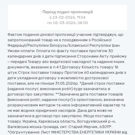
Період подачі пропозицій
з 23-02-2026, 11:54
по 02-03-2026, 08:00
Фактом подання цінової пропозиції учасник підтверджує, що
запропонований товар не є походженням з Російської
Федерації/Республіки Білорусь/Ісламської Республіки Іран.
Умови оплати: Оплата по факту поставки протягом 30
календарних днів з дати підписання Сторонами Акту прийому
– передачі Товару або видаткової накладної та надання інших
документів, вказаних в п.4.1 Договору Кількість товару 16
штук Строк поставки товару Протягом 60 календарних днів з
дати укладання договору з можливістю дострокової
поставки, але не пізніше 31.05.2026р. *Даний строк поставки
(надання послуг, виконання робіт) буде зазначатись в
договорі про закупівлю. **Зазначена дата поставки товарів
(виконання робіт, надання послуг) є орієнтовною, визначена
розрахунковим методом та несе інформативний характер та
не має жодних юридичних наслідків. Дана дата може не
зазначатися в договорі про закупівлю. Місце поставки
товару Україна, Харківська область, Богодухівський р-н,
Валківська міська громада, смт. Старий Мерчик, 63011*.
*Обгрунтування: Лист МІНІСТЕРСТВА ЕНЕРГЕТИКИ УКРАЇНИ від