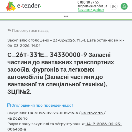
0 800 30 77 55
support@e-tender.ua
UK
Замовити дзвінок
Повернутись назад
Закупівлю оголошено - 23-02-2026, 11:54. Дата останніх змін -
06-03-2026, 14:04
С_26Т-331Е_ 34330000-9 Запасні
частини до вантажних транспортних
засобів, фургонів та легкових
автомобілів (Запасні частини до
вантажної та спеціальної техніки),
ЗЦП№2.
Оголошення про проведення.pdf
Закупівля:
UA-2026-02-23-005216-a
/
на ProZorro
/
на DoZorro
Рядок плану закупівлі та обґрунтування:
UA-P-2026-02-23-
006432-a