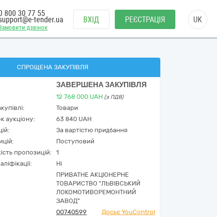
0 800 30 77 55
support@e-tender.ua
ВХІД
РЕЄСТРАЦІЯ
UK
Замовити дзвінок
СПРОЩЕНА ЗАКУПІВЛЯ
ЗАВЕРШЕНА ЗАКУПІВЛЯ
12 768 000
UAH
(з ПДВ)
купівлі:
Товари
к аукціону:
63 840 UAH
ій:
За вартістю придбання
ицій:
Поступовий
кість пропозицій:
1
аліфікації:
Ні
ПРИВАТНЕ АКЦІОНЕРНЕ
ТОВАРИСТВО "ЛЬВІВСЬКИЙ
ЛОКОМОТИВОРЕМОНТНИЙ
ЗАВОД"
00740599
Досьє YouControl