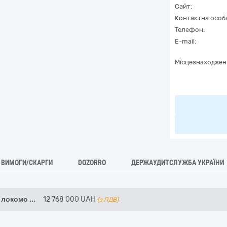
Сайт:
Контактна особ
Телефон:
E-mail:
Місцезнаходжен
ВИМОГИ/СКАРГИ
DOZORRO
ДЕРЖАУДИТСЛУЖБА УКРАЇНИ
я локомо
...
12 768 000
UAH
(з ПДВ)