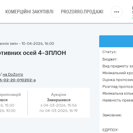
КОМЕРЦІЙНІ ЗАКУПІВЛІ
PROZORRO.ПРОДАЖІ
нніх змін - 10-04-2026, 16:00
отивних осей 4-ЗПЛОН
Статус:
Бюджет:
Вид предмету за
Мінімальний кро
/
на DoZorro
Оцінка пропозиц
6-02-20-010202-a
Розгляд пропоз
Мінімальна кіль
 пропозицій
Аукціон
ився
Завершився
Наявність прекв
6, 15:00
з
04-03-2026, 15:56
6, 10:00
по
04-03-2026, 16:19
Замовник:
ЄДРПОУ: