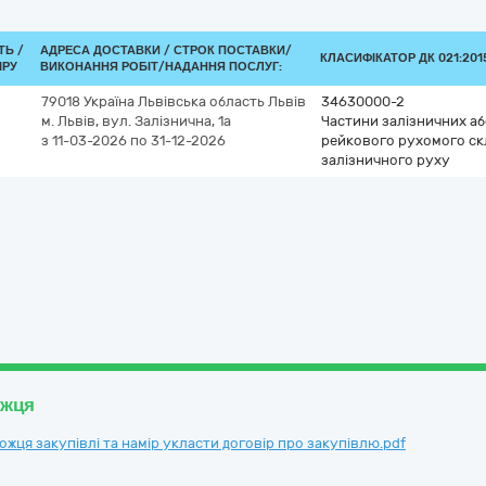
ТЬ /
АДРЕСА ДОСТАВКИ /
СТРОК ПОСТАВКИ/
КЛАСИФІКАТОР ДК 021:2015
ІРУ
ВИКОНАННЯ РОБІТ/НАДАННЯ ПОСЛУГ:
79018
Україна
Львівська область
Львів
34630000-2
м. Львів, вул. Залізнична, 1а
Частини залізничних а
з 11-03-2026
по 31-12-2026
рейкового рухомого ск
залізничного руху
ожця
ця закупівлі та намір укласти договір про закупівлю.pdf