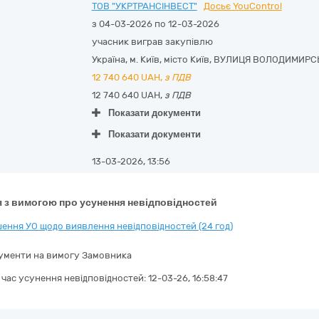
ТОВ "УКРТРАНСІНВЕСТ"
Досьє YouControl
з 04-03-2026 по 12-03-2026
учасник виграв закупівлю
Україна
,
м. Київ
,
місто Київ,
ВУЛИЦЯ ВОЛОДИМИРСЬКА
12 740 640
UAH,
з ПДВ
12 740 640 UAH,
з ПДВ
Показати документи
Показати документи
13-03-2026, 13:56
 з вимогою про усунення невідповідностей
ення УО щодо виявлення невідповідностей (24 год)
ументи на вимогу Замовника
а час усунення невідповідностей:
12-03-26, 16:58:47