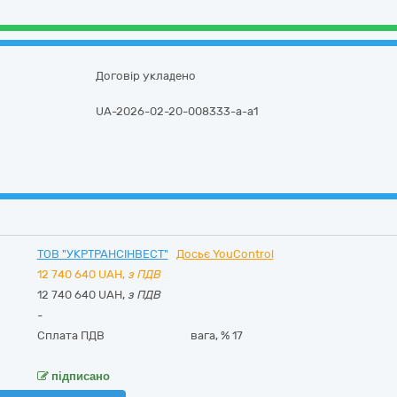
Договір укладено
UA-2026-02-20-008333-a-a1
ТОВ "УКРТРАНСІНВЕСТ"
Досьє YouControl
12 740 640
UAH,
з ПДВ
12 740 640 UAH,
з ПДВ
-
Сплата ПДВ
вага, %
17
підписано