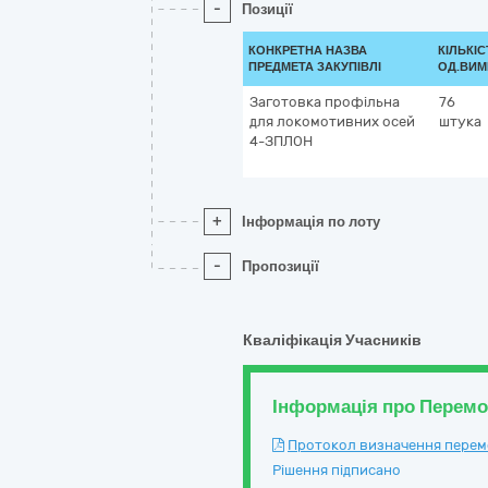
-
Позиції
КОНКРЕТНА НАЗВА
КІЛЬКІС
ПРЕДМЕТА ЗАКУПІВЛІ
ОД.ВИМ
Заготовка профільна
76
для локомотивних осей
штука
4-ЗПЛОН
+
Інформація по лоту
-
Пропозиції
Кваліфікація Учасників
Інформація про Перем
Протокол визначення перемож
Рішення підписано