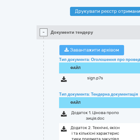
Друкувати реєстр отримани
-
Документи тендеру
Завантажити архівом
Тип документа: Оголошення про провед
ФАЙЛ
sign.p7s
Тип документа: Тендерна документація
ФАЙЛ
Додаток 1. Цінова пропо
зиція.doc
Додаток 2. Технічні, якісн
і та кількісні характерис
тики предмета закупівл