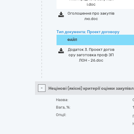
і.doc
Оголошення про закупів
лю.doc
Тип документа: Проект договору
ФАЙЛ
Додаток 3. Проєкт догов
ору заготовка проф ЗП
ЛОН - 26.doc
-
Нецінові (якісні) критерії оцінки закупівл
Назва:
Вага, %:
Опції: