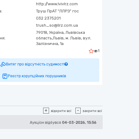
http://www.lvivlrz.com
а:
Труш ПрАТ "ЛЛРЗ" гос
032 2375201
trush_so@llrz.com.ua
79018,
Україна
,
Львівська
ня:
область,
Львів,
м. Львів, вул.
Залізнична, 1а
1
Витяг про відсутність судимості
Реєстр корупційних порушників
+
-
відкрити всі
закрити всі
Аукціон відбувся
04-03-2026, 15:56