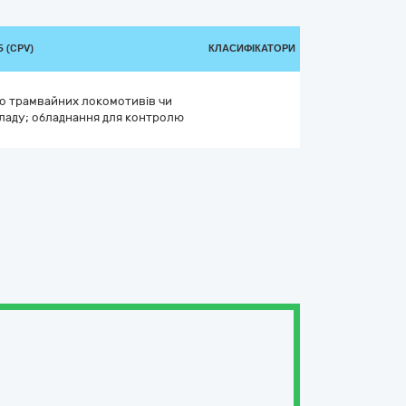
 (CPV)
КЛАСИФІКАТОРИ
бо трамвайних локомотивів чи
ладу; обладнання для контролю