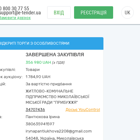
0 800 30 77 55
support@e-tender.ua
ВХІД
РЕЄСТРАЦІЯ
UK
Замовити дзвінок
ВІДКРИТІ ТОРГИ З ОСОБЛИВОСТЯМИ
ЗАВЕРШЕНА ЗАКУПІВЛЯ
356 980
UAH
(з ПДВ)
купівлі:
Товари
к аукціону:
1 784,90 UAH
ій:
За вартістю придбання
ЖИТЛОВО-КОМУНАЛЬНЕ
ПІДПРИЄМСТВО МИКОЛАЇВСЬКОЇ
МІСЬКОЇ РАДИ "ПРИБУЖЖЯ"
34707436
Досьє YouControl
а:
Пантюхова Ірина
380635941597
irynapantiukhova2208@gmail.com
54048,
Україна
,
Миколаївська