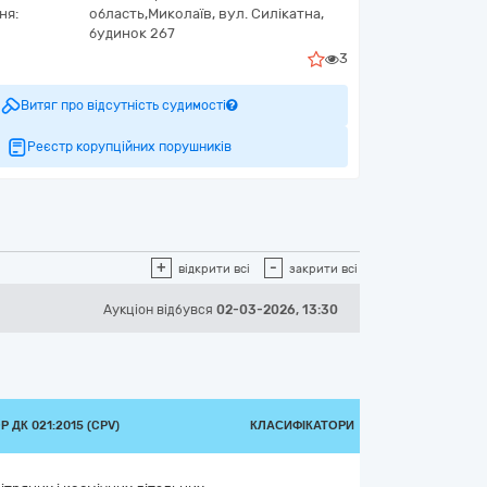
ня:
область,
Миколаїв,
вул. Силікатна,
будинок 267
3
Витяг про відсутність судимості
Реєстр корупційних порушників
+
-
відкрити всі
закрити всі
Аукціон відбувся
02-03-2026, 13:30
 ДК 021:2015 (CPV)
КЛАСИФІКАТОРИ