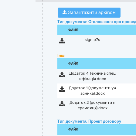
Завантажити архівом
Тип документа: Оголошення про провед
ФАЙЛ
sign.p7s
Інші
ФАЙЛ
Додаток 4 Технічна спец
ифікація.docx
Додаток 1 (документи уч
асника).docx
Додаток 2 (документи п
ереможця).docx
Тип документа: Проект договору
ФАЙЛ