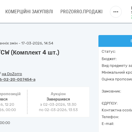
КОМЕРЦІЙНІ ЗАКУПІВЛІ
PROZORRO.ПРОДАЖІ
ніх змін - 17-03-2026, 14:54
CW (Комплект 4 шт.)
Статус:
Бюджет:
Вид предмету за
Мінімальний кро
/
на DoZorro
Оцінка пропозиц
6-02-20-007454-a
Замовник:
 пропозицій
Аукціон
ився
Завершився
ЄДРПОУ:
6, 12:20
з
02-03-2026, 13:30
6, 00:00
по
02-03-2026, 13:53
Контактна особ
Телефон:
00:00
E-mail: