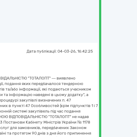
Дата публікації:
04-03-26, 16:42:25
ПОВІДАЛЬНІСТЮ "ТОТАЛОПТ" — виявлено
ції, подання яких передбачалося тендерною
тів та/або інформації, які подаються учасником
и та інформацію наведені в цьому додатку", а
 процедурі закупівлі визначених п. 47
их в пункті 47 Особливостей (крім підпунктів 1 і 7
онній системі закупівель під час подання
ЖЕНОЮ ВІДПОВІДАЛЬНІСТЮ "ТОТАЛОПТ" не надав
3 Постанови Кабінету Міністрів України № 1178
ослуг для замовників, передбачених Законом
раїні та протягом 90 днів з дня його припинення