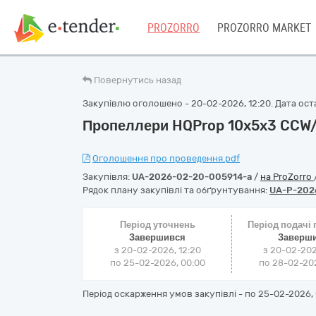
PROZORRO
PROZORRO MARKET
Повернутись назад
Закупівлю оголошено - 20-02-2026, 12:20. Дата остан
Пропеллери HQProp 10x5x3 CCW/
Оголошення про проведення.pdf
Закупівля:
UA-2026-02-20-005914-a
/
на ProZorro
Рядок плану закупівлі та обґрунтування:
UA-P-202
Період уточнень
Період подачі
Завершився
Заверш
з 20-02-2026, 12:20
з 20-02-202
по 25-02-2026, 00:00
по 28-02-202
Період оскарження умов закупівлі - по
25-02-2026, 