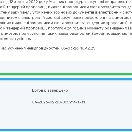
» від 12 жовтня 2022 року Учасник процедури закупівлі виправляє нев
воїй тендерній пропозиції, виявлені замовником після розкриття тен
тему закупівель уточнених або нових документів в електронній сист
овником в електронній системі закупівель повідомлення з вимогою пр
равив виявлені замовником після розкриття тендерних пропозицій нев
воїй тендерній пропозиції, протягом 24 годин з моменту розміщення з
 вимогою про усунення таких невідповідностей Замовник відхиляє те
стемі закупівель.
а час усунення невідповідностей:
05-03-26, 16:42:25
Договір завершено
UA-2026-02-20-005914-a-a1