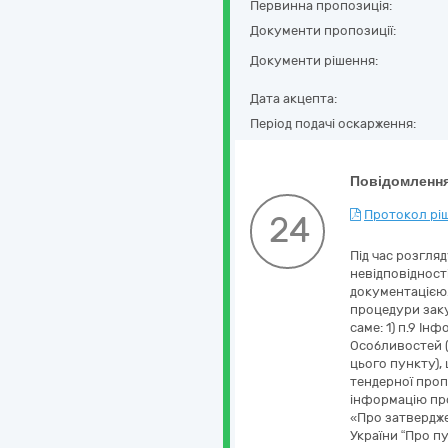
Первинна пропозиція:
Документи пропозиції:
Документи рішення:
Дата акцепта:
Період подачі оскарження:
Повідомлення
Протокол ріш
24
Під час розгл
невідповідност
документацією.
процедури заку
саме: 1) п.9 Ін
Особливостей (у
цього пункту),
тендерної проп
інформацію про
«Про затвердже
України “Про пу