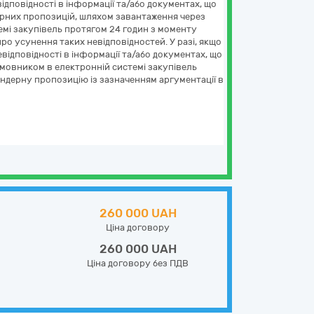
ідповідності в інформації та/або документах, що
дерних пропозицій, шляхом завантаження через
емі закупівель протягом 24 годин з моменту
о усунення таких невідповідностей. У разі, якщо
ідповідності в інформації та/або документах, що
амовником в електронній системі закупівель
ндерну пропозицію із зазначенням аргументації в
260 000 UAH
Ціна договору
260 000 UAH
Ціна договору без ПДВ