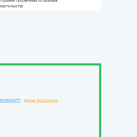
ітряних і космічних літальних
 вертольотів
ТОТАЛОПТ"
Досьє YouControl