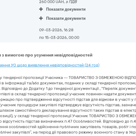
260 000 UAH,
з ПДВ
Показати документи
Показати документи
09-03-2026, 16:28
по 15-03-2026, 00:00
 з вимогою про усунення невідповідностей
ення УО щодо виявлення невідповідностей (24 год)
яду тендерної пропозиції Учасника — ТОВАРИСТВО З ОБМЕЖЕНОЮ ВІД
і в інформації та/або документах, поданих у складі тендерної пропози
 Відповідно до Додатку 1 до тендерної документації , "Перелік докумен
півлі в складі тендерної пропозиції учасник повинен надати документ
формацію про підтвердження відсутності підстав для відмови в участі у
часник процедури закупівлі підтверджує відсутність підстав, зазначен
 шляхом самостійного декларування відсутності таких підстав в електр
озиції), у складі тендерної пропозиції Учасник ТОВАРИСТВО З ОБМЕ
 відсутність підстав визначених п.47 Особливостей. Відповідно до п.4
ння особливостей здійснення публічних закупівель товарів, робіт і п
блічні закупівлі”, на період дії правового режиму воєнного стану в Ук