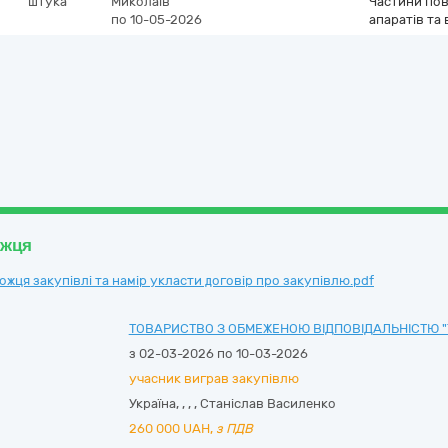
штука
Миколаїв
Частини пов
по 10-05-2026
апаратів та
ожця
ця закупівлі та намір укласти договір про закупівлю.pdf
ТОВАРИСТВО З ОБМЕЖЕНОЮ ВІДПОВІДАЛЬНІСТЮ "
з 02-03-2026 по 10-03-2026
учасник виграв закупівлю
Україна
,
,
,
,
Станіслав Василенко
260 000
UAH,
з ПДВ