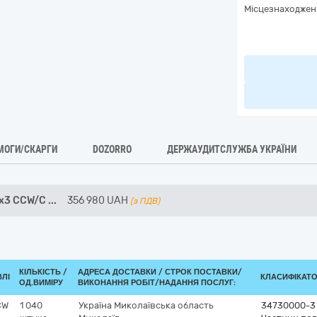
Місцезнаходжен
МОГИ/СКАРГИ
DOZORRO
ДЕРЖАУДИТСЛУЖБА УКРАЇНИ
x3 CCW/C
...
356 980
UAH
(з ПДВ)
КІЛЬКІСТЬ /
АДРЕСА ДОСТАВКИ /
СТРОК ПОСТАВКИ/
ВЛІ
КЛАСИФІКАТОР
ОД.ВИМІРУ
ВИКОНАННЯ РОБІТ/НАДАННЯ ПОСЛУГ:
CW
1 040
Україна
Миколаївська область
34730000-3