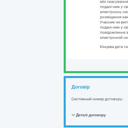
або скасування
подані ним у с
електронну сис
розміщення зам
Учасник не вип
подані ним у с
повідомлення з
електронній си
Кінцева дата т
Договір
Системний номер договору:
Деталі договору