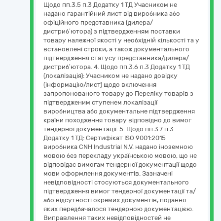
Щодо пп.3.5 п.3 Додатку 1 ТД Учасником не
надано гарантійний лист від виробника або
офіційного представника (дилера/
дистриб’ютора) з підтвердженням поставки
товару належної якості у необхідній кількості та у
встановлені строки, а також документального
підтвердження статусу представника/дилера/
дистриб’ютора. 4. Щодо пп.3.6 п.3 Додатку 1 ТД
(локалізація): Учасником не надано довідку
(інформацію/лист) щодо включення
запропонованого товару до Переліку товарів з
підтвердженим ступенем локалізації
виробництва або документальне підтвердження
країни походження товару відповідно до вимог
тендерної документації. 5. Щодо пп.3.7 п.3
Додатку 1 ТД: Сертифікат ISO 9001:2015
виробника CNH Industrial N.V. надано іноземною
мовою без перекладу українською мовою, що не
відповідає вимогам тендерної документації щодо
мови оформлення документів. Зазначені
невідповідності стосуються документального
підтвердження вимог тендерної документації та/
або відсутності окремих документів, подання
яких передбачалося тендерною документацією.
Виправлення таких невідповідностей не