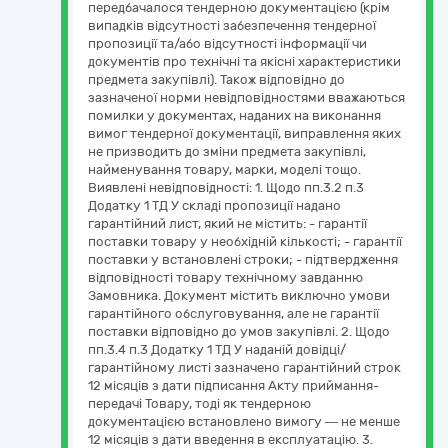
передбачалося тендерною документацією (крім
випадків відсутності забезпечення тендерної
пропозиції та/або відсутності інформації чи
документів про технічні та якісні характеристики
предмета закупівлі). Також відповідно до
зазначеної норми невідповідностями вважаються
помилки у документах, наданих на виконання
вимог тендерної документації, виправлення яких
не призводить до зміни предмета закупівлі,
найменування товару, марки, моделі тощо.
Виявлені невідповідності: 1. Щодо пп.3.2 п.3
Додатку 1 ТД У складі пропозиції надано
гарантійний лист, який не містить: - гарантії
поставки товару у необхідній кількості; - гарантії
поставки у встановлені строки; - підтвердження
відповідності товару технічному завданню
Замовника. Документ містить виключно умови
гарантійного обслуговування, але не гарантії
поставки відповідно до умов закупівлі. 2. Щодо
пп.3.4 п.3 Додатку 1 ТД У наданій довідці/
гарантійному листі зазначено гарантійний строк
12 місяців з дати підписання Акту приймання-
передачі Товару, тоді як тендерною
документацією встановлено вимогу — не менше
12 місяців з дати введення в експлуатацію. 3.