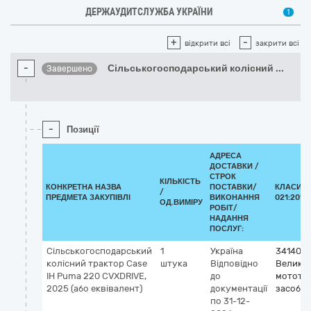
ДЕРЖАУДИТСЛУЖБА УКРАЇНИ
1
+
-
відкрити всі
закрити всі
-
Сільськогосподарський колісний
...
Завершено
-
Позиції
АДРЕСА
ДОСТАВКИ /
СТРОК
КІЛЬКІСТЬ
КОНКРЕТНА НАЗВА
ПОСТАВКИ/
КЛАСИФІ
/
ПРЕДМЕТА ЗАКУПІВЛІ
ВИКОНАННЯ
021:2015
ОД.ВИМІРУ
РОБІТ/
НАДАННЯ
ПОСЛУГ:
Сільськогосподарський
1
Україна
341400
колісний трактор Case
штука
Відповідно
Велико
IH Puma 220 CVXDRIVE,
до
мототр
2025 (або еквівалент)
документації
засоби
по 31-12-