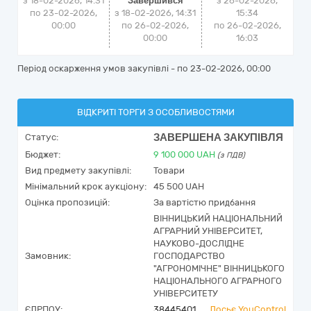
з 18-02-2026, 14:31
Завершився
з
26-02-2026,
по 23-02-2026,
з 18-02-2026, 14:31
15:34
00:00
по 26-02-2026,
по
26-02-2026,
00:00
16:03
Період оскарження умов закупівлі - по
23-02-2026, 00:00
ВІДКРИТІ ТОРГИ З ОСОБЛИВОСТЯМИ
ЗАВЕРШЕНА ЗАКУПІВЛЯ
Статус:
Бюджет:
9 100 000
UAH
(з ПДВ)
Вид предмету закупівлі:
Товари
Мінімальний крок аукціону:
45 500 UAH
Оцінка пропозицій:
За вартістю придбання
ВІННИЦЬКИЙ НАЦІОНАЛЬНИЙ
АГРАРНИЙ УНІВЕРСИТЕТ,
НАУКОВО-ДОСЛІДНЕ
Замовник:
ГОСПОДАРСТВО
"АГРОНОМІЧНЕ" ВІННИЦЬКОГО
НАЦІОНАЛЬНОГО АГРАРНОГО
УНІВЕРСИТЕТУ
ЄДРПОУ:
38445401
Досьє YouControl