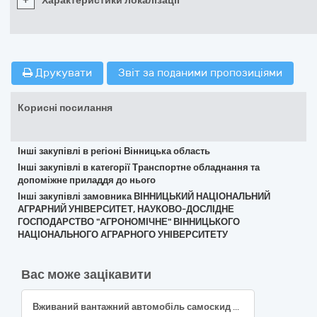
+
Характеристики локалізації
Друкувати
Звіт за поданими пропозиціями
Корисні посилання
Інші закупівлі в регіоні Вінницька область
Інші закупівлі в категорії Транспортне обладнання та
допоміжне приладдя до нього
Інші закупівлі замовника ВІННИЦЬКИЙ НАЦІОНАЛЬНИЙ
АГРАРНИЙ УНІВЕРСИТЕТ, НАУКОВО-ДОСЛІДНЕ
ГОСПОДАРСТВО "АГРОНОМІЧНЕ" ВІННИЦЬКОГО
НАЦІОНАЛЬНОГО АГРАРНОГО УНІВЕРСИТЕТУ
Вас може зацікавити
Вживаний вантажний автомобіль самоскид на базі MAN, Volkswagen або Mercedes-Benz (або еквівалент ), код ДК 021:2015: 34140000-0 «Великовантажні мототранспортні засоби»