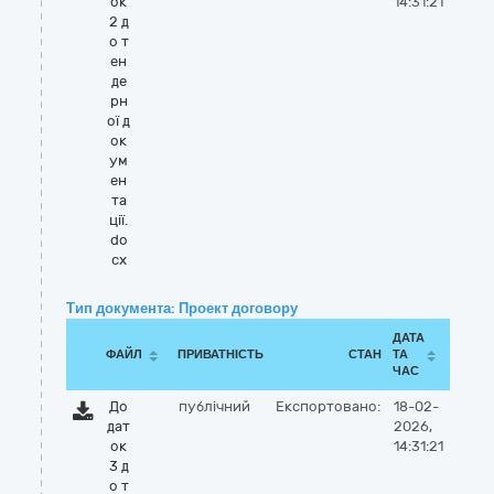
ок
14:31:21
2 д
о т
ен
де
рн
ої д
ок
ум
ен
та
ції.
do
cx
Тип документа: Проект договору
ДАТА
ФАЙЛ
ПРИВАТНІСТЬ
СТАН
ТА
ЧАС
До
публічний
Експортовано:
18-02-
дат
2026,
ок
14:31:21
3 д
о т