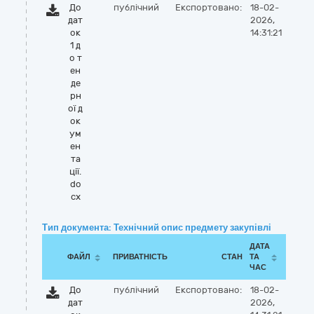
До
публічний
Експортовано:
18-02-
дат
2026,
ок
14:31:21
1 д
о т
ен
де
рн
ої д
ок
ум
ен
та
ції.
do
cx
Тип документа: Технічний опис предмету закупівлі
ДАТА
ФАЙЛ
ПРИВАТНІСТЬ
СТАН
ТА
ЧАС
До
публічний
Експортовано:
18-02-
дат
2026,