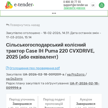
0 800 30 77 55
support@e-tender.ua
UK
Замовити дзвінок
Повернутись назад
Закупівлю оголошено - 18-02-2026, 14:31. Дата останніх змін -
17-03-2026, 15:14
Сільськогосподарський колісний
трактор Case IH Puma 220 CVXDRIVE,
2025 (або еквівалент)
Оголошення про проведення.pdf
Закупівля:
UA-2026-02-18-009209-a
/
на ProZorro
/
на DoZorro
Рядок плану закупівлі та обґрунтування:
UA-P-2026-02-18-
009994-a
Період уточнень
Період подачі
Аукціон
Завершився
пропозицій
Завершився