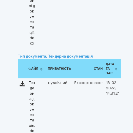
рн
ої д
ок
ум
ен
та
ції.
do
cx
Тип документа: Тендерна документація
ДАТА
ФАЙЛ
ПРИВАТНІСТЬ
СТАН
ТА
ЧАС
Тен
публічний
Експортовано:
18-02-
де
2026,
рн
14:31:21
а д
ок
ум
ен
та
ція.
do