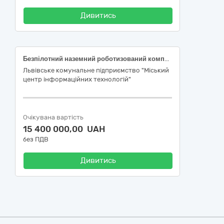
Дивитись
Безпілотний наземний роботизований комплекс “Рись Pro” або еквівалент
Львівське комунальне підприємство "Міський
центр інформаційних технологій"
Очікувана вартість
15 400 000,00 UAH
без ПДВ
Дивитись