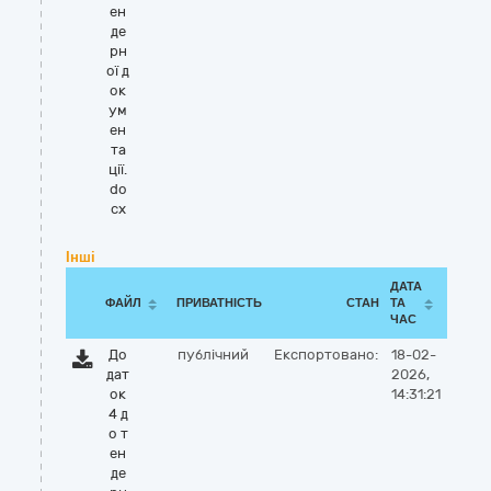
ен
де
рн
ої д
ок
ум
ен
та
ції.
do
cx
Інші
ДАТА
ФАЙЛ
ПРИВАТНІСТЬ
СТАН
ТА
ЧАС
До
публічний
Експортовано:
18-02-
дат
2026,
ок
14:31:21
4 д
о т
ен
де