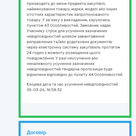
призводить до зміни предмета закупівлі,
найменування товару, марки, моделі або інших
істотних характеристик запропонованого
товару. У зв’язку з викладеним, керуючись
пунктом 43 Особливостей, Замовник надає
Учаснику строк для усунення зазначених
невідповідностей шляхом завантаження
виправлених та/або додаткових документів
через електронну систему закупівель протягом
24 годин з моменту розміщення цього
повідомлення. У разі неусунення або
неналежного усунення зазначених
невідповідностей тендерна пропозиція буде
відхилена відповідно до пункту 44 Особливостей.
Кінцева дата та час усунення невідповідностей:
05-03-26, 16:58:32
Договір