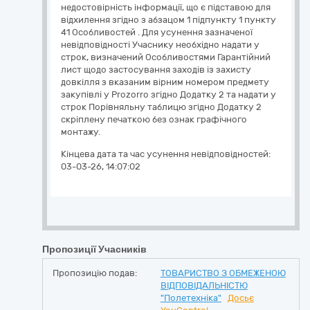
недостовірність інформації, що є підставою для
відхилення згідно з абзацом 1 підпункту 1 пункту
41 Особливостей . Для усунення зазначеної
невідповідності Учаснику необхідно надати у
строк, визначений Особливостями Гарантійний
лист щодо застосування заходів із захисту
довкілля з вказаним вірним номером предмету
закупівлі у Prozorro згідно Додатку 2 та надати у
строк Порівняльну таблицю згідно Додатку 2
скріплену печаткою без ознак графічного
монтажу.
Кінцева дата та час усунення невідповідностей:
03-03-26, 14:07:02
Пропозиції Учасників
Пропозицію подав:
ТОВАРИСТВО З ОБМЕЖЕНОЮ
ВІДПОВІДАЛЬНІСТЮ
"Полетехніка"
Досьє