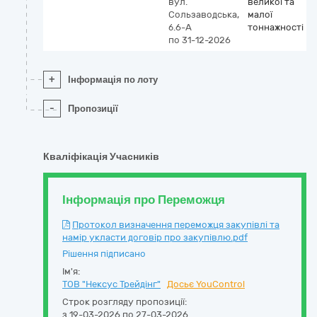
вул.
великої та
Сользаводська,
малої
б.6-А
тоннажності
по 31-12-2026
+
Інформація по лоту
-
Пропозиції
Кваліфікація Учасників
Інформація про Переможця
Протокол визначення переможця закупівлі та
намір укласти договір про закупівлю.pdf
Рішення підписано
Ім'я:
ТОВ "Нексус Трейдінг"
Досьє YouControl
Строк розгляду пропозиції:
з 19-03-2026 по 27-03-2026