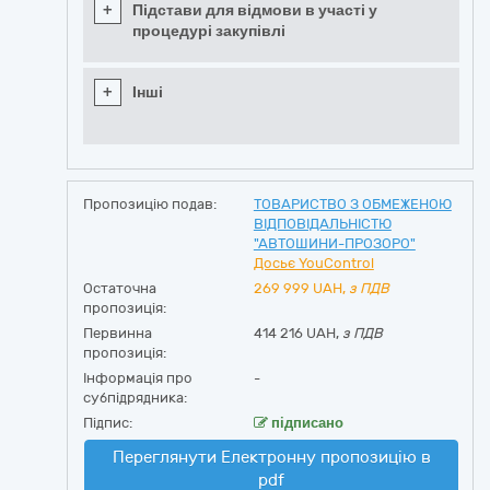
+
Підстави для відмови в участі у
процедурі закупівлі
+
Інші
Пропозицію подав:
ТОВАРИСТВО З ОБМЕЖЕНОЮ
ВІДПОВІДАЛЬНІСТЮ
"АВТОШИНИ-ПРОЗОРО"
Досьє YouControl
Остаточна
269 999
UAH,
з ПДВ
пропозиція:
Первинна
414 216 UAH,
з ПДВ
пропозиція:
Інформація про
-
субпідрядника:
Підпис:
підписано
Переглянути Електронну пропозицію в
pdf