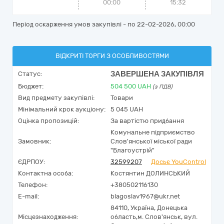
00:00
15:32
Період оскарження умов закупівлі - по
22-02-2026, 00:00
ВІДКРИТІ ТОРГИ З ОСОБЛИВОСТЯМИ
ЗАВЕРШЕНА ЗАКУПІВЛЯ
Статус:
Бюджет:
504 500
UAH
(з ПДВ)
Вид предмету закупівлі:
Товари
Мінімальний крок аукціону:
5 045 UAH
Оцінка пропозицій:
За вартістю придбання
Комунальне підприємство
Замовник:
Слов'янської міської ради
"Благоустрій"
ЄДРПОУ:
32599207
Досьє YouControl
Контактна особа:
Костянтин ДОЛИНСЬКИЙ
Телефон:
+380502116130
E-mail:
blagoslav1967@ukr.net
84110,
Україна
,
Донецька
Місцезнаходження:
область,
м. Слов'янськ,
вул.