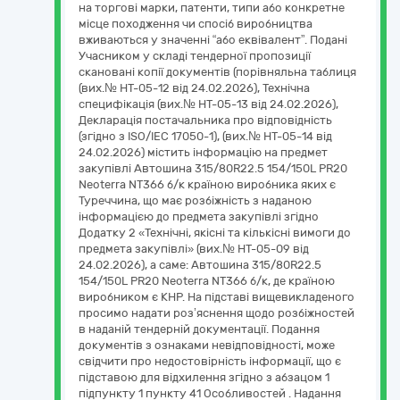
на торгові марки, патенти, типи або конкретне
місце походження чи спосіб виробництва
вживаються у значенні “або еквівалент”. Подані
Учасником у складі тендерної пропозиції
скановані копії документів (порівняльна таблиця
(вих.№ НТ-05-12 від 24.02.2026), Технічна
специфікація (вих.№ НТ-05-13 від 24.02.2026),
Декларація постачальника про відповідність
(згідно з ISO/IEC 17050-1), (вих.№ НТ-05-14 від
24.02.2026) містить інформацію на предмет
закупівлі Автошина 315/80R22.5 154/150L PR20
Neoterra NT366 б/к країною виробника яких є
Туреччина, що має розбіжність з наданою
інформацією до предмета закупівлі згідно
Додатку 2 «Технічні, якісні та кількісні вимоги до
предмета закупівлі» (вих.№ НТ-05-09 від
24.02.2026), а саме: Автошина 315/80R22.5
154/150L PR20 Neoterra NT366 б/к, де країною
виробником є КНР. На підставі вищевикладеного
просимо надати роз’яснення щодо розбіжностей
в наданій тендерній документації. Подання
документів з ознаками невідповідності, може
свідчити про недостовірність інформації, що є
підставою для відхилення згідно з абзацом 1
підпункту 1 пункту 41 Особливостей . Надання