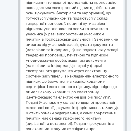
підписання тендерної пропозиції, на пропозицію
накладається електронний підпис однієї з таких
осіб. Документи (матеріали та інформація), що
готуються учасником та подаються у складі
тендерної пропозиції, повинні бути завірені
підписом уповноваженої особи та печаткою
учасника (у разі використання учасником
печатки в господарській діяльності). Замовник не
вимагає від учасників засвідчувати документи
(матеріали та інформацію), що подаються у складі
тендерної пропозиції, печаткою та підписом
уповноваженої особи, якщо такі документи
(матеріали та інформація) надані у формі
електронного документа через електронну
систему закупівель із накладанням електронного
підпису, що базується на кваліфікованому
сертифікаті електронного підпису, відповідно до
вимог Закону України "Про електронну
ідентифікацію та електронні довірчі послуги".
Подані Учасником у складі тендерної пропозиції
скановані копії документів (порівняльна таблиця),
містить ознаки редагування, а саме: зображення
печатки має ознаки графічного монтажу
(вирізаної та вставленої). Подання документів з
ознаками монтажу може свідчити про