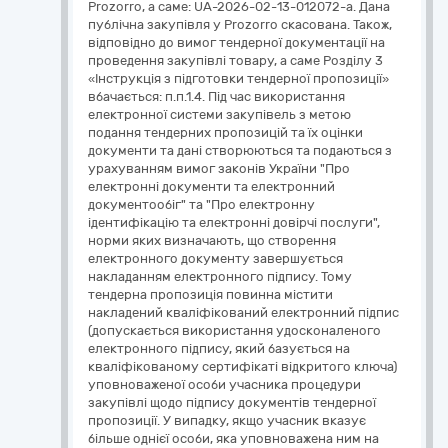
Prozorro, а саме: UA-2026-02-13-012072-a. Дана
публічна закупівля у Prozorro скасована. Також,
відповідно до вимог тендерної документації на
проведення закупівлі товару, а саме Розділу 3
«Інструкція з підготовки тендерної пропозиції»
вбачається: п.п.1.4. Під час використання
електронної системи закупівель з метою
подання тендерних пропозицій та їх оцінки
документи та дані створюються та подаються з
урахуванням вимог законів України "Про
електронні документи та електронний
документообіг" та "Про електронну
ідентифікацію та електронні довірчі послуги",
норми яких визначають, що створення
електронного документу завершується
накладанням електронного підпису. Тому
тендерна пропозиція повинна містити
накладений кваліфікований електронний підпис
(допускається використання удосконаленого
електронного підпису, який базується на
кваліфікованому сертифікаті відкритого ключа)
уповноваженої особи учасника процедури
закупівлі щодо підпису документів тендерної
пропозиції. У випадку, якщо учасник вказує
більше однієї особи, яка уповноважена ним на