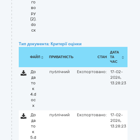
го
во
ру
(2).
do
cx
Тип документа: Критерії оцінки
ДАТА
ФАЙЛ
ПРИВАТНІСТЬ
СТАН
ТА
ЧАС
До
публічний
Експортовано:
17-02-
да
2026,
то
13:28:23
к
4.d
oc
x
До
публічний
Експортовано:
17-02-
да
2026,
то
13:28:23
к
5.d