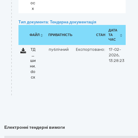
oc
x
Тип документа: Тендерна документація
ДАТА
ФАЙЛ
ПРИВАТНІСТЬ
СТАН
ТА
ЧАС
ТД
публічний
Експортовано:
17-02-
_
2026,
ши
13:28:23
ни.
do
cx
Електронні тендерні вимоги