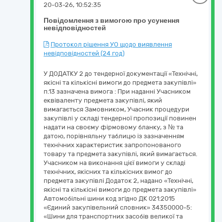
20-03-26, 10:52:35
Повідомлення з вимогою про усунення
невідповідностей
Протокол рішення УО щодо виявлення
невідповідностей (24 год)
У ДОДАТКУ 2 до тендерної документації «Технічні,
якісні та кількісні вимоги до предмета закупівлі»
п.13 зазначена вимога : При наданні Учасником
еквіваленту предмета закупівлі, який
вимагається Замовником, Учасник процедури
закупівлі у складі тендерної пропозиції повинен
надати на своєму фірмовому бланку, з № та
датою, порівняльну таблицю із зазначенням
технічних характеристик запропонованого
товару та предмета закупівлі, який вимагається.
Учасником на виконання цієї вимоги у складі
технічних, якісних та кількісних вимог до
предмета закупівлі Додаток 2, надано «Технічні,
якісні та кількісні вимоги до предмета закупівлі»
Автомобільні шини код згідно ДК 021:2015
«Єдиний закупівельний словник» 34350000-5:
«Шини для транспортних засобів великої та