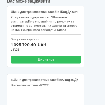
Вас може зацікавити
Шини для транспортних засобів (Код ДК 021:2015 - 34350000-5 Шини для транспортних засобів великої та малої тоннажності)
Комунальне підприємство "Шляхово-
експлуатаційне управління по ремонту та
утриманню автомобільних шляхів та споруд
на них Печерського району" м. Києва
Очікувана вартість
1 095 790,40 UAH
з ПДВ
Дивитись
«Шини для транспортних засобів», код за ДК 021:2015 34350000-5 – «Шини для транспортних засобів великої та малої тоннажності»
Військова частина А0222