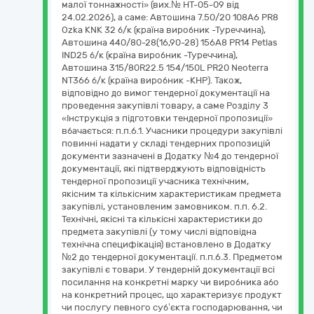
малої тоннажності» (вих.№ НТ-05-09 від
24.02.2026), а саме: Автошина 7.50/20 108A6 PR8
Ozka KNK 32 б/к (країна виробник -Туреччина),
Автошина 440/80-28(16,90-28) 156A8 PR14 Petlas
IND25 б/к (країна виробник -Туреччина),
Автошина 315/80R22.5 154/150L PR20 Neoterra
NT366 б/к (країна виробник -КНР). Також,
відповідно до вимог тендерної документації на
проведення закупівлі товару, а саме Розділу 3
«Інструкція з підготовки тендерної пропозиції»
вбачається: п.п.6.1. Учасники процедури закупівлі
повинні надати у складі тендерних пропозицій
документи зазначені в Додатку №4 до тендерної
документації, які підтверджують відповідність
тендерної пропозиції учасника технічним,
якісним та кількісним характеристикам предмета
закупівлі, установленим замовником. п.п. 6.2.
Технічні, якісні та кількісні характеристики до
предмета закупівлі (у тому числі відповідна
технічна специфікація) встановлено в Додатку
№2 до тендерної документації. п.п.6.3. Предметом
закупівлі є товари. У тендерній документації всі
посилання на конкретні марку чи виробника або
на конкретний процес, що характеризує продукт
чи послугу певного суб’єкта господарювання, чи