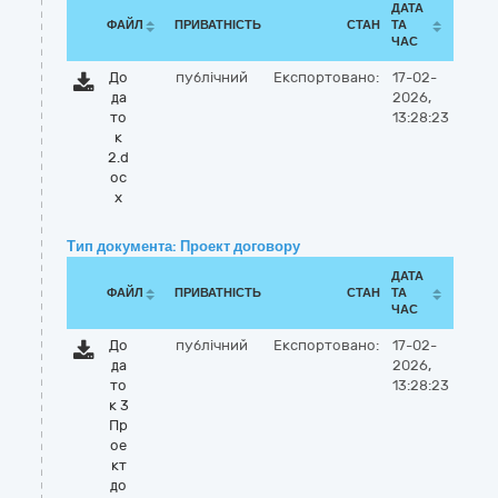
ДАТА
ФАЙЛ
ПРИВАТНІСТЬ
СТАН
ТА
ЧАС
До
публічний
Експортовано:
17-02-
да
2026,
то
13:28:23
к
2.d
oc
x
Тип документа: Проект договору
ДАТА
ФАЙЛ
ПРИВАТНІСТЬ
СТАН
ТА
ЧАС
До
публічний
Експортовано:
17-02-
да
2026,
то
13:28:23
к 3
Пр
ое
кт
до