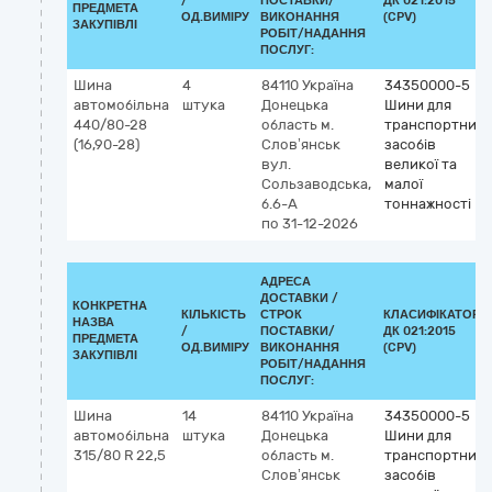
/
ПОСТАВКИ/
ДК 021:2015
ПРЕДМЕТА
ОД.ВИМІРУ
ВИКОНАННЯ
(CPV)
ЗАКУПІВЛІ
РОБІТ/НАДАННЯ
ПОСЛУГ:
Шина
4
84110
Україна
34350000-5
автомобільна
штука
Донецька
Шини для
440/80-28
область
м.
транспортних
(16,90-28)
Слов’янськ
засобів
вул.
великої та
Сользаводська,
малої
б.6-А
тоннажності
по 31-12-2026
АДРЕСА
ДОСТАВКИ /
КОНКРЕТНА
КІЛЬКІСТЬ
СТРОК
КЛАСИФІКАТОР
НАЗВА
/
ПОСТАВКИ/
ДК 021:2015
ПРЕДМЕТА
ОД.ВИМІРУ
ВИКОНАННЯ
(CPV)
ЗАКУПІВЛІ
РОБІТ/НАДАННЯ
ПОСЛУГ:
Шина
14
84110
Україна
34350000-5
автомобільна
штука
Донецька
Шини для
315/80 R 22,5
область
м.
транспортних
Слов’янськ
засобів