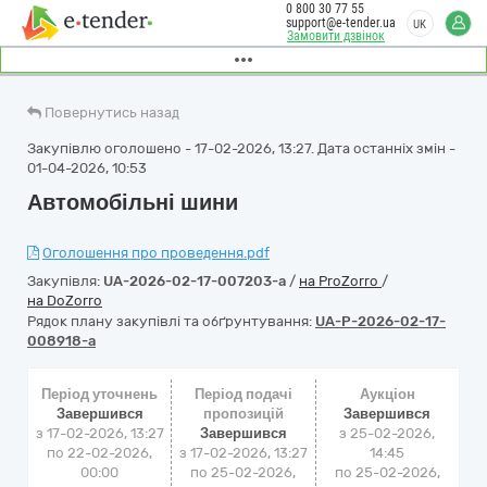
0 800 30 77 55
support@e-tender.ua
UK
Замовити дзвінок
Повернутись назад
Закупівлю оголошено - 17-02-2026, 13:27. Дата останніх змін -
01-04-2026, 10:53
Автомобільні шини
Оголошення про проведення.pdf
Закупівля:
UA-2026-02-17-007203-a
/
на ProZorro
/
на DoZorro
Рядок плану закупівлі та обґрунтування:
UA-P-2026-02-17-
008918-a
Період уточнень
Період подачі
Аукціон
Завершився
пропозицій
Завершився
з 17-02-2026, 13:27
Завершився
з
25-02-2026,
по 22-02-2026,
з 17-02-2026, 13:27
14:45
00:00
по 25-02-2026,
по
25-02-2026,