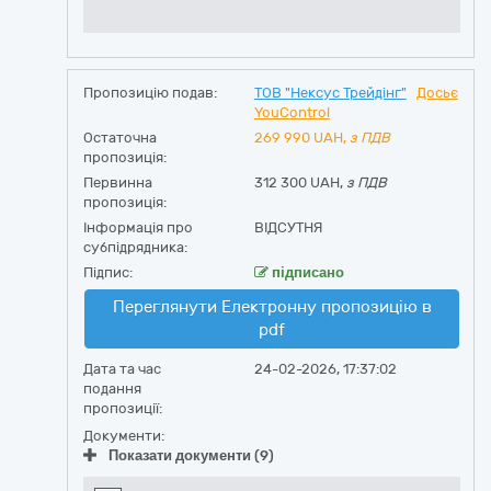
Пропозицію подав:
ТОВ "Нексус Трейдінг"
Досьє
YouControl
Остаточна
269 990
UAH,
з ПДВ
пропозиція:
Первинна
312 300 UAH,
з ПДВ
пропозиція:
Інформація про
ВІДСУТНЯ
субпідрядника:
Підпис:
підписано
Переглянути Електронну пропозицію в
pdf
Дата та час
24-02-2026, 17:37:02
подання
пропозиції:
Документи:
Показати документи (9)