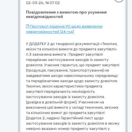
02-03-26, 14:07:02
Повідомлення з вимогою про усунення
невідповідностей
Протокол рішення УО щодо виявлення
невідповідностей (24 год)
У ДОДАТКУ 2 до тендерної документації «Технічні,
якісні та кількісні вимоги до предмета закупівлі»
п.3 зазначена вимога : Предмет закупівлі
передбачає застосування заходів із захисту
довкілля. Учасник гарантує, що предмет закупівлі
(продукція, пакування, транспортування) не
завдаватиме шкоди навколишньому середовищу
та передбачатиме заходи щодо захисту довкілля.
Технічні, якісні характеристики предмета
закупівлі передбачають необхідність
застосування заходів із захисту довкілля.
(довідка в довільній формі). Учасником на
виконання цієї вимоги у складі технічних, якісних
та кількісних вимог до предмета закупівлі
Додаток 2, надано Гарантійний лист щодо
застосування заходів із захисту довкілля в якому
невірно вказано номер предмету закупівлі у