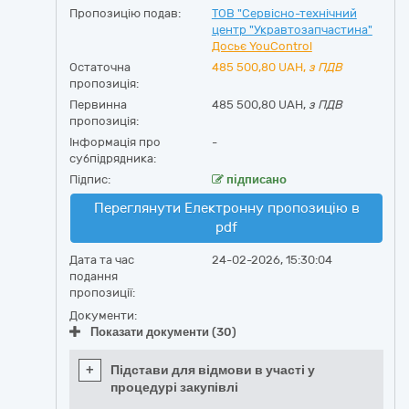
Пропозицію подав:
ТОВ "Сервісно-технічний
центр "Укравтозапчастина"
Досьє YouControl
Остаточна
485 500,80
UAH,
з ПДВ
пропозиція:
Первинна
485 500,80 UAH,
з ПДВ
пропозиція:
Інформація про
-
субпідрядника:
Підпис:
підписано
Переглянути Електронну пропозицію в
pdf
Дата та час
24-02-2026, 15:30:04
подання
пропозиції:
Документи:
Показати документи (30)
+
Підстави для відмови в участі у
процедурі закупівлі