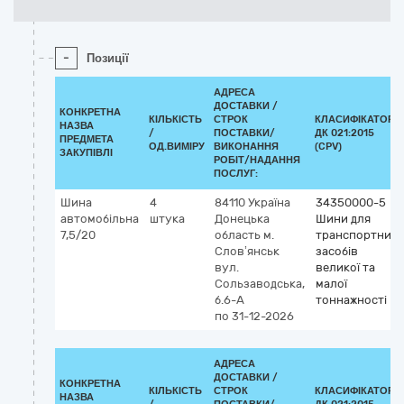
-
Позиції
АДРЕСА
ДОСТАВКИ /
КОНКРЕТНА
КІЛЬКІСТЬ
СТРОК
КЛАСИФІКАТОР
НАЗВА
/
ПОСТАВКИ/
ДК 021:2015
ПРЕДМЕТА
ОД.ВИМІРУ
ВИКОНАННЯ
(CPV)
ЗАКУПІВЛІ
РОБІТ/НАДАННЯ
ПОСЛУГ:
Шина
4
84110
Україна
34350000-5
автомобільна
штука
Донецька
Шини для
7,5/20
область
м.
транспортних
Слов’янськ
засобів
вул.
великої та
Сользаводська,
малої
б.6-А
тоннажності
по 31-12-2026
АДРЕСА
ДОСТАВКИ /
КОНКРЕТНА
КІЛЬКІСТЬ
СТРОК
КЛАСИФІКАТОР
НАЗВА