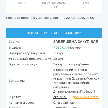
00:00
по 25-02-2026,
11:51
08:00
Період оскарження умов закупівлі - по
22-02-2026, 00:00
ВІДКРИТІ ТОРГИ З ОСОБЛИВОСТЯМИ
ЗАВЕРШЕНА ЗАКУПІВЛЯ
Статус:
Бюджет:
7 050
UAH
(без ПДВ)
Вид предмету закупівлі:
Товари
Мінімальний крок аукціону:
36 UAH
Оцінка пропозицій:
За вартістю придбання
6 Державний пожежно-
рятувальний загін Головного
управління Державної служби
Замовник:
України з надзвичайних
ситуацій у
Дніпропетровській області
ЄДРПОУ:
38101636
Досьє YouControl
Контактна особа:
Ольга Свічкар