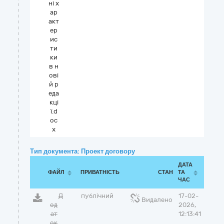
ні х
ар
акт
ер
ис
ти
ки
в н
ові
й р
еда
кці
ї.d
oc
x
Тип документа: Проект договору
ДАТА
ФАЙЛ
ПРИВАТНІСТЬ
СТАН
ТА
ЧАС
Д
публічний
17-02-
Видалено
од
2026,
ат
12:13:41
ок