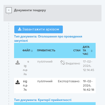
-
Документи тендеру
Завантажити архівом
Тип документа: Оголошення про проведення
закупівлі
ДАТА
ФАЙЛ
ПРИВАТНІСТЬ
СТАН
ТА
ЧАС
s
публічний
17-02-
Видалено
ig
2026,
n.p
12:14:45
7s
sig
публічний
Експортовано:
19-02-
n.p
2026,
7s
16:42:18
Тип документа: Критерії прийнятності