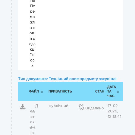
тів
Пе
ре
мо
жя
в н
ові
й р
еда
кці
ї.d
oc
x
Тип документа: Технічний опис предмету закупівлі
ДАТА
ФАЙЛ
ПРИВАТНІСТЬ
СТАН
ТА
ЧАС
Д
публічний
17-02-
Видалено
од
2026,
ат
12:13:41
ок
3 Т
ех