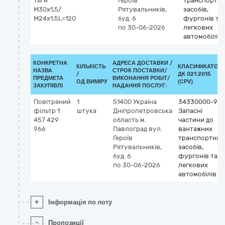
тяги
Героїв
транспортн
М30х1,5/
Рятувальників,
засобів,
М24х1,5L=120
буд. 6
фургонів та
по 30-06-2026
легкових
автомобілів
КОНКРЕТНА
АДРЕСА ДОСТАВКИ /
КІЛЬКІСТЬ
КЛАСИФІКАТОР
НАЗВА
СТРОК ПОСТАВКИ/
/
ДК 021:2015
ПРЕДМЕТА
ВИКОНАННЯ РОБІТ/
ОД.ВИМІРУ
(CPV)
ЗАКУПІВЛІ
НАДАННЯ ПОСЛУГ:
Повітряний
1
51400
Україна
34330000-9
фільтр 1
штука
Дніпропетровська
Запасні
457 429
область
м.
частини до
966
Павлоград
вул.
вантажних
Героїв
транспортних
Рятувальників,
засобів,
буд. 6
фургонів та
по 30-06-2026
легкових
автомобілів
+
Інформація по лоту
-
Пропозиції