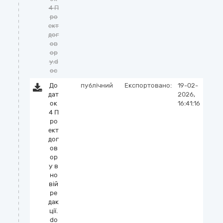
4 П
ро
ект
дог
ов
ор
у.d
oc
До
публічний
Експортовано:
19-02-
дат
2026,
ок
16:41:16
4 П
ро
ект
дог
ов
ор
у в
но
вій
ре
дак
ції.
do