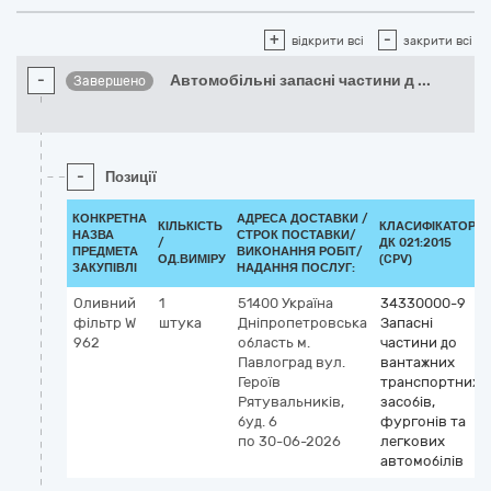
+
-
відкрити всі
закрити всі
-
Автомобільні запасні частини д
...
Завершено
-
Позиції
КОНКРЕТНА
АДРЕСА ДОСТАВКИ /
КІЛЬКІСТЬ
КЛАСИФІКАТОР
НАЗВА
СТРОК ПОСТАВКИ/
/
ДК 021:2015
ПРЕДМЕТА
ВИКОНАННЯ РОБІТ/
ОД.ВИМІРУ
(CPV)
ЗАКУПІВЛІ
НАДАННЯ ПОСЛУГ:
Оливний
1
51400
Україна
34330000-9
фільтр W
штука
Дніпропетровська
Запасні
962
область
м.
частини до
Павлоград
вул.
вантажних
Героїв
транспортних
Рятувальників,
засобів,
буд. 6
фургонів та
по 30-06-2026
легкових
автомобілів