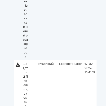
ен
тів
Уч
ас
ни
ка
в н
ові
й р
еда
кці
ї.d
oc
x
До
публічний
Експортовано:
19-02-
дат
2026,
ок
16:41:19
2 П
ер
елі
к д
ок
ум
ен