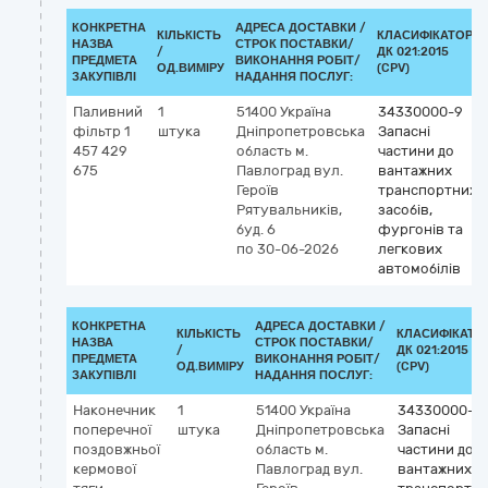
КОНКРЕТНА
АДРЕСА ДОСТАВКИ /
КІЛЬКІСТЬ
КЛАСИФІКАТОР
НАЗВА
СТРОК ПОСТАВКИ/
/
ДК 021:2015
ПРЕДМЕТА
ВИКОНАННЯ РОБІТ/
ОД.ВИМІРУ
(CPV)
ЗАКУПІВЛІ
НАДАННЯ ПОСЛУГ:
Паливний
1
51400
Україна
34330000-9
фільтр 1
штука
Дніпропетровська
Запасні
457 429
область
м.
частини до
675
Павлоград
вул.
вантажних
Героїв
транспортних
Рятувальників,
засобів,
буд. 6
фургонів та
по 30-06-2026
легкових
автомобілів
КОНКРЕТНА
АДРЕСА ДОСТАВКИ /
КІЛЬКІСТЬ
КЛАСИФІКАТО
НАЗВА
СТРОК ПОСТАВКИ/
/
ДК 021:2015
ПРЕДМЕТА
ВИКОНАННЯ РОБІТ/
ОД.ВИМІРУ
(CPV)
ЗАКУПІВЛІ
НАДАННЯ ПОСЛУГ:
Наконечник
1
51400
Україна
34330000-9
поперечної
штука
Дніпропетровська
Запасні
поздовжньої
область
м.
частини до
кермової
Павлоград
вул.
вантажних