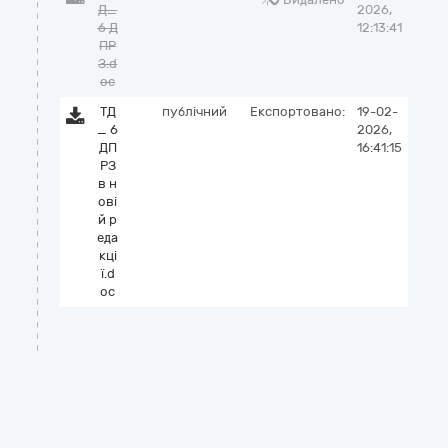
Д_
2026,
6 Д
12:13:41
ПР
З.d
oc
ТД
публічний
Експортовано:
19-02-
_ 6
2026,
ДП
16:41:15
РЗ
в н
ові
й р
еда
кці
ї.d
oc