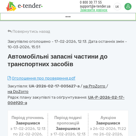
0 800 30 77 55
support@e-tender.ua
UK
Замовити дзвінок
Повернутись назад
Закупівлю оголошено - 17-02-2026, 12:13. Дата останніх змін -
10-03-2026, 15:51
Автомобільні запасні частини до
транспортних засобів
Оголошення про проведення.pdf
Закупівля:
UA-2026-02-17-005627-a
/
на ProZorro
/
на DoZorro
Рядок плану закупівлі та обґрунтування:
UA-P-2026-02-17-
006920-a
Період уточнень
Період подачі
Аукціон
Завершився
пропозицій
Завершився
з 17-02-2026, 12:13
Завершився
з
26-02-2026, 11:22
по 22-02-2026,
з 17-02-2026, 12:13
по
26-02-2026,