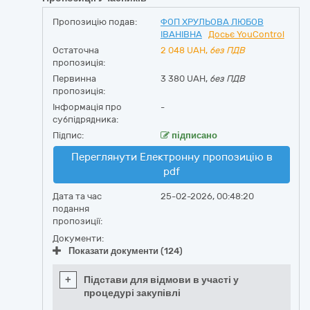
Пропозицію подав:
ФОП ХРУЛЬОВА ЛЮБОВ
ІВАНІВНА
Досьє YouControl
Остаточна
2 048
UAH,
без ПДВ
пропозиція:
Первинна
3 380 UAH,
без ПДВ
пропозиція:
Інформація про
-
субпідрядника:
Підпис:
підписано
Переглянути Електронну пропозицію в
pdf
Дата та час
25-02-2026, 00:48:20
подання
пропозиції:
Документи:
Показати документи (124)
+
Підстави для відмови в участі у
процедурі закупівлі